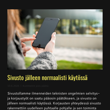
Sivusto jälleen normaalisti käytössä
artikkelissa
10.6.2026
|
Kommentit pois päältä
Sivusto
Sivustollamme ilmenneiden teknisten ongelmien selvitys-
jälleen
normaalisti
ja korjaustyöt on saatu pääosin päätökseen, ja sivusto on
käytössä
jälleen normaalisti käytössä. Korjausten yhteydessä sivusto
rakennettiin uudelleen puhtaalle pohjalle ja sen toiminta