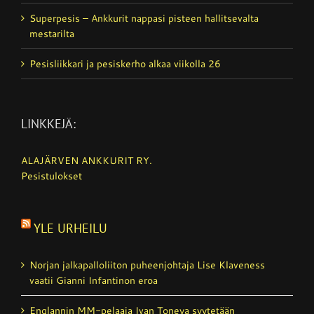
Superpesis – Ankkurit nappasi pisteen hallitsevalta
mestarilta
Pesisliikkari ja pesiskerho alkaa viikolla 26
LINKKEJÄ:
ALAJÄRVEN ANKKURIT RY.
Pesistulokset
YLE URHEILU
Norjan jalkapalloliiton puheenjohtaja Lise Klaveness
vaatii Gianni Infantinon eroa
Englannin MM-pelaaja Ivan Toneya syytetään