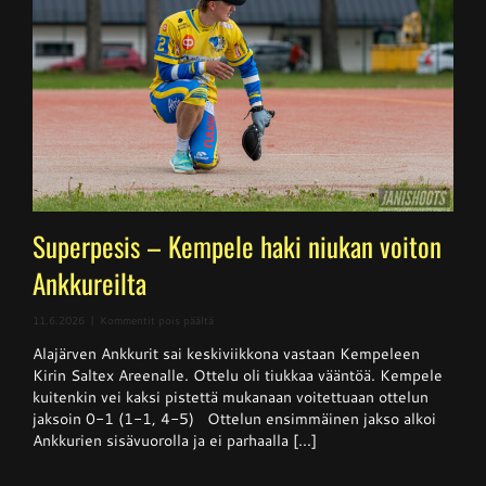
Superpesis – Kempele haki niukan voiton
Ankkureilta
artikkelissa
11.6.2026
|
Kommentit pois päältä
Superpesis
Alajärven Ankkurit sai keskiviikkona vastaan Kempeleen
–
Kempele
Kirin Saltex Areenalle. Ottelu oli tiukkaa vääntöä. Kempele
haki
kuitenkin vei kaksi pistettä mukanaan voitettuaan ottelun
niukan
jaksoin 0-1 (1-1, 4-5) Ottelun ensimmäinen jakso alkoi
voiton
Ankkureilta
Ankkurien sisävuorolla ja ei parhaalla [...]