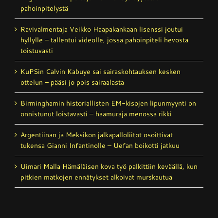
pahoinpitelystä
Ravivalmentaja Veikko Haapakankaan lisenssi joutui
hyllylle – tallentui videolle, jossa pahoinpiteli hevosta
toistuvasti
KuPSin Calvin Kabuye sai sairaskohtauksen kesken
ottelun – pääsi jo pois sairaalasta
Birminghamin historiallisten EM-kisojen lipunmyynti on
onnistunut loistavasti – haamuraja menossa rikki
Argentiinan ja Meksikon jalkapalloliitot osoittivat
tukensa Gianni Infantinolle – Uefan boikotti jatkuu
Uimari Malla Hämäläisen kova työ palkittiin keväällä, kun
pitkien matkojen ennätykset alkoivat murskautua