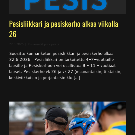
Pesisliikkari ja pesiskerho alkaa viikolla
26
artikkelissa
27.5.2026
|
Kommentit pois päältä
Pesisliikkari
Suosittu kunnariketun pesisliikkari ja pesiskerho alkaa
ja
pesiskerho
22.6.2026 Pesisliikkari on tarkoitettu 4-7-vuotiaille
alkaa
lapsille ja Pesiskerhoon voi osallistua 8 - 11 - vuotiaat
viikolla
lapset. Pesiskerho vk 26 ja vk 27 (maanantaisin, tiistaisin,
26
keskiviikkoisin ja perjantaisin klo [...]