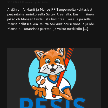
artikkelissa
30.5.2026
|
Kommentit pois päältä
Superpesis
Alajärven Ankkurit ja Manse PP Tampereelta kohtasivat
–
Ankkurit
perjantaina aurinkoisella Saltex Areenalla. Ensimmäinen
nappasi
jakso oli Mansen täydellistä hallintaa. Toisella jaksolla
pisteen
Manse hallitsi alkua, mutta Ankkurit nousi rinnalle ja ohi.
hallitsevalta
mestarilta
Manse oli kotareissa parempi ja voitto merkittiin [...]