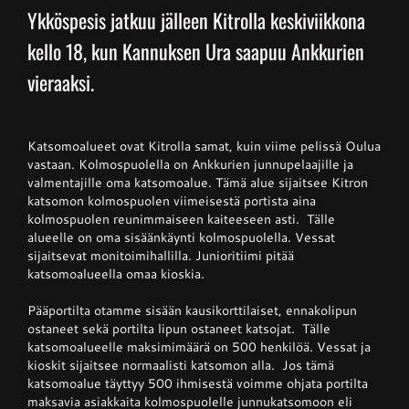
Ykköspesis jatkuu jälleen Kitrolla keskiviikkona
kello 18, kun Kannuksen Ura saapuu Ankkurien
Junnupesis
vieraaksi.
Fanituotteet
Katsomoalueet ovat Kitrolla samat, kuin viime pelissä Oulua
vastaan. Kolmospuolella on Ankkurien junnupelaajille ja
Palvelut
valmentajille oma katsomoalue. Tämä alue sijaitsee Kitron
katsomon kolmospuolen viimeisestä portista aina
kolmospuolen reunimmaiseen kaiteeseen asti. Tälle
Info
alueelle on oma sisäänkäynti kolmospuolella. Vessat
sijaitsevat monitoimihallilla. Junioritiimi pitää
katsomoalueella omaa kioskia.
Yhteystiedot
Pääportilta otamme sisään kausikorttilaiset, ennakolipun
ostaneet sekä portilta lipun ostaneet katsojat. Tälle
katsomoalueelle maksimimäärä on 500 henkilöä. Vessat ja
kioskit sijaitsee normaalisti katsomon alla. Jos tämä
katsomoalue täyttyy 500 ihmisestä voimme ohjata portilta
maksavia asiakkaita kolmospuolelle junnukatsomoon eli