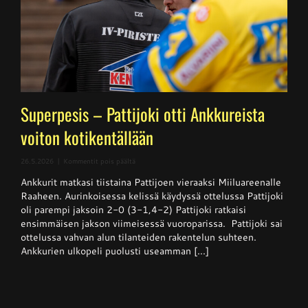
Superpesis – Pattijoki otti Ankkureista
voiton kotikentällään
artikkelissa
26.5.2026
|
Kommentit pois päältä
Superpesis
Ankkurit matkasi tiistaina Pattijoen vieraaksi Miiluareenalle
–
Pattijoki
Raaheen. Aurinkoisessa kelissä käydyssä ottelussa Pattijoki
otti
oli parempi jaksoin 2-0 (3-1,4-2) Pattijoki ratkaisi
Ankkureista
ensimmäisen jakson viimeisessä vuoroparissa. Pattijoki sai
voiton
kotikentällään
ottelussa vahvan alun tilanteiden rakentelun suhteen.
Ankkurien ulkopeli puolusti useamman [...]