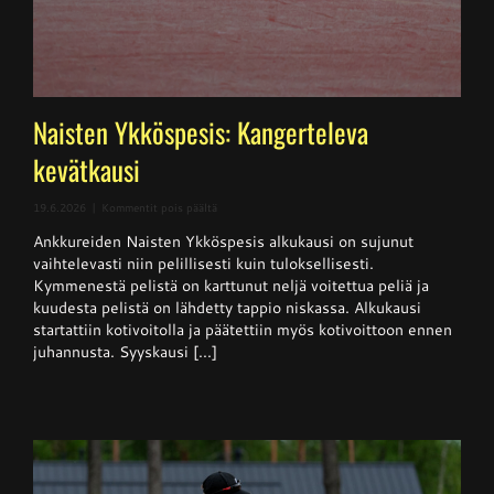
Naisten Ykköspesis: Kangerteleva
kevätkausi
artikkelissa
19.6.2026
|
Kommentit pois päältä
Naisten
Ankkureiden Naisten Ykköspesis alkukausi on sujunut
Ykköspesis:
Kangerteleva
vaihtelevasti niin pelillisesti kuin tuloksellisesti.
kevätkausi
Kymmenestä pelistä on karttunut neljä voitettua peliä ja
kuudesta pelistä on lähdetty tappio niskassa. Alkukausi
startattiin kotivoitolla ja päätettiin myös kotivoittoon ennen
juhannusta. Syyskausi [...]