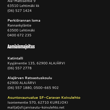
Ala-Mattisentie 9
63510 Lehtimäki kk
(06) 527 1424
Perkiörannan loma
Rannankyläntie
63500 Lehtimäki
0400 672 235
Aamiaismajoitus
Katintalli
Kyyjärventie 135, 62900 ALAJÄRVI
(06) 557 2778
Alajärven Ratsastuskoulu
62900 ALAJÄRVI
(06) 557 1880, 0500-665 902
Asuntovaunualue SF-Caravan Koivulehto
Isoniementie 570, 62710 KUREJOKI
mail(at)sfcjarviseutu-koivulehto.net