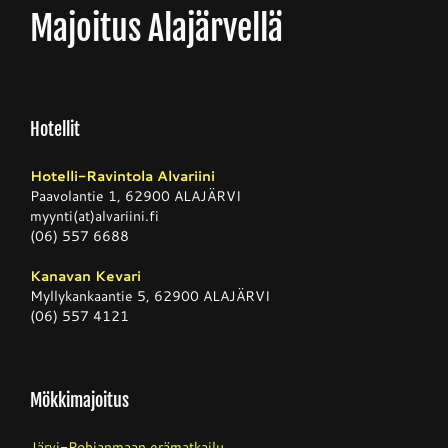
Majoitus Alajärvellä
Junnupesis
Fanituotteet
Hotellit
Hotelli-Ravintola Alvariini
Palvelut
Paavolantie 1, 62900 ALAJÄRVI
myynti(at)alvariini.fi
(06) 557 6688
Info
Kanavan Kevari
Myllykankaantie 5, 62900 ALAJÄRVI
(06) 557 4121
Yhteystiedot
Mökkimajoitus
Järvi-Pohjanmaan erämatkailu