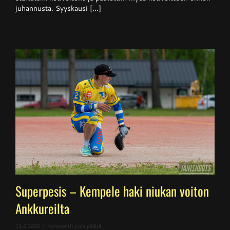
juhannusta. Syyskausi [...]
Superpesis – Kempele haki niukan voiton
Ankkureilta
artikkelissa
11.6.2026
|
Kommentit pois päältä