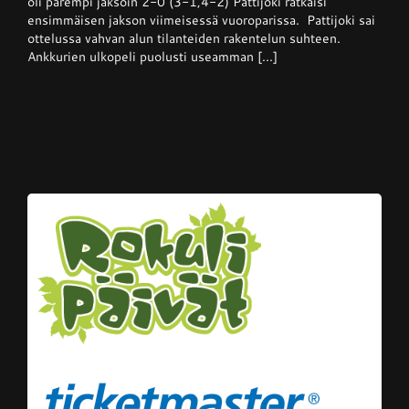
oli parempi jaksoin 2-0 (3-1,4-2) Pattijoki ratkaisi
Ankkureista
ensimmäisen jakson viimeisessä vuoroparissa. Pattijoki sai
voiton
kotikentällään
ottelussa vahvan alun tilanteiden rakentelun suhteen.
Ankkurien ulkopeli puolusti useamman [...]