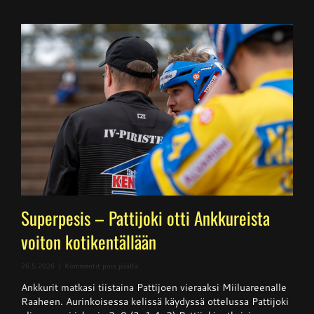
Superpesis – Pattijoki otti Ankkureista
voiton kotikentällään
artikkelissa
26.5.2026
|
Kommentit pois päältä
Superpesis
Ankkurit matkasi tiistaina Pattijoen vieraaksi Miiluareenalle
–
Pattijoki
Raaheen. Aurinkoisessa kelissä käydyssä ottelussa Pattijoki
otti