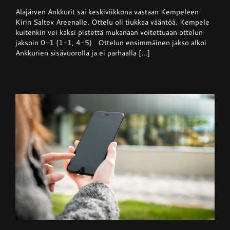
Superpesis
Alajärven Ankkurit sai keskiviikkona vastaan Kempeleen
–
Kempele
Kirin Saltex Areenalle. Ottelu oli tiukkaa vääntöä. Kempele
haki
kuitenkin vei kaksi pistettä mukanaan voitettuaan ottelun
niukan
jaksoin 0-1 (1-1, 4-5) Ottelun ensimmäinen jakso alkoi
voiton
Ankkureilta
Ankkurien sisävuorolla ja ei parhaalla [...]