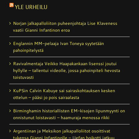
YLE URHEILU
Norjan jalkapalloliiton puheenjohtaja Lise Klaveness
vaatii Gianni Infantinon eroa
Englannin MM-pelaaja Ivan Toneya syytetään
pahoinpitelystä
Ravivalmentaja Veikko Haapakankaan lisenssi joutui
hyllylle – tallentui videolle, jossa pahoinpiteli hevosta
toistuvasti
KuPSin Calvin Kabuye sai sairaskohtauksen kesken
ottelun – pääsi jo pois sairaalasta
Birminghamin historiallisten EM-kisojen lipunmyynti on
onnistunut loistavasti – haamuraja menossa rikki
Argentiinan ja Meksikon jalkapalloliitot osoittivat
tukensa Gianni Infantinolle – Uefan boikotti jatkuu