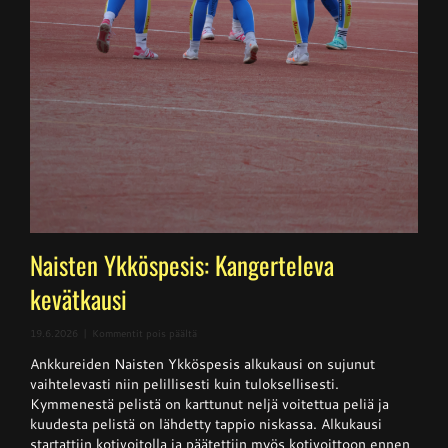
Naisten Ykköspesis: Kangerteleva
kevätkausi
artikkelissa
19.6.2026
|
Kommentit pois päältä
Naisten
Ankkureiden Naisten Ykköspesis alkukausi on sujunut
Ykköspesis:
Kangerteleva
vaihtelevasti niin pelillisesti kuin tuloksellisesti.
kevätkausi
Kymmenestä pelistä on karttunut neljä voitettua peliä ja
kuudesta pelistä on lähdetty tappio niskassa. Alkukausi
startattiin kotivoitolla ja päätettiin myös kotivoittoon ennen