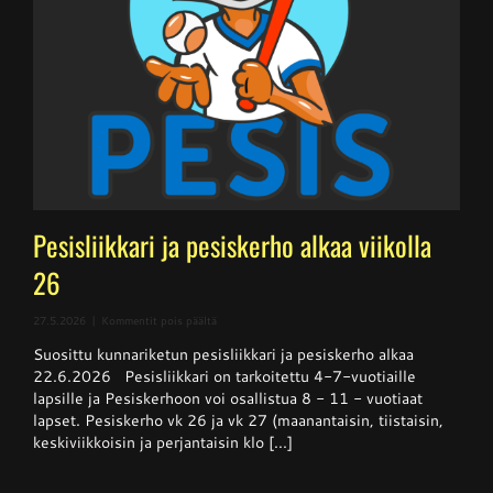
Pesisliikkari ja pesiskerho alkaa viikolla
26
artikkelissa
27.5.2026
|
Kommentit pois päältä
Pesisliikkari
Suosittu kunnariketun pesisliikkari ja pesiskerho alkaa
ja
pesiskerho
22.6.2026 Pesisliikkari on tarkoitettu 4-7-vuotiaille
alkaa
lapsille ja Pesiskerhoon voi osallistua 8 - 11 - vuotiaat
viikolla
lapset. Pesiskerho vk 26 ja vk 27 (maanantaisin, tiistaisin,
26
keskiviikkoisin ja perjantaisin klo [...]