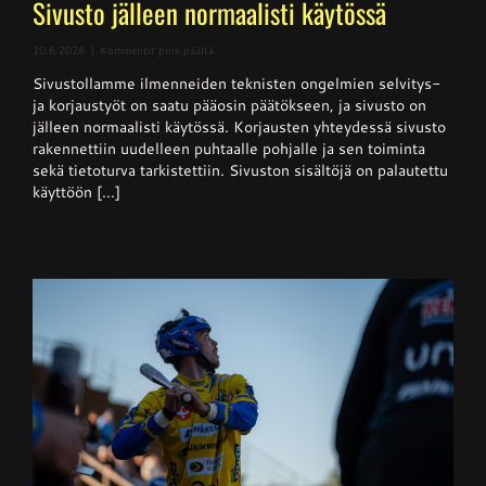
Sivusto jälleen normaalisti käytössä
artikkelissa
10.6.2026
|
Kommentit pois päältä
Sivusto
Sivustollamme ilmenneiden teknisten ongelmien selvitys-
jälleen
normaalisti
ja korjaustyöt on saatu pääosin päätökseen, ja sivusto on
käytössä
jälleen normaalisti käytössä. Korjausten yhteydessä sivusto
rakennettiin uudelleen puhtaalle pohjalle ja sen toiminta
sekä tietoturva tarkistettiin. Sivuston sisältöjä on palautettu
käyttöön [...]