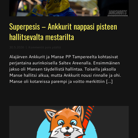
Superpesis – Ankkurit nappasi pisteen
hallitsevalta mestarilta
artikkelissa
30.5.2026
|
Kommentit pois päältä
Superpesis
Alajärven Ankkurit ja Manse PP Tampereelta kohtasivat
–
Ankkurit
perjantaina aurinkoisella Saltex Areenalla. Ensimmäinen
nappasi
jakso oli Mansen täydellistä hallintaa. Toisella jaksolla
pisteen
Manse hallitsi alkua, mutta Ankkurit nousi rinnalle ja ohi.
hallitsevalta
mestarilta
Manse oli kotareissa parempi ja voitto merkittiin [...]