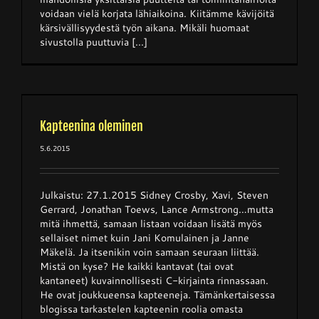
voidaan vielä korjata lähiaikoina. Kiitämme kävijöitä
kärsivällisyydestä työn aikana. Mikäli huomaat
sivustolla puuttuvia [...]
Kapteenina oleminen
5.6.2015
Julkaistu: 27.1.2015 Sidney Crosby, Xavi, Steven
Gerrard, Jonathan Toews, Lance Armstrong…mutta
mitä ihmettä, samaan listaan voidaan lisätä myös
sellaiset nimet kuin Jani Komulainen ja Janne
Mäkelä. Ja itsenikin voin samaan seuraan liittää.
Mistä on kyse? He kaikki kantavat (tai ovat
kantaneet) kuvainnollisesti C-kirjainta rinnassaan.
He ovat joukkueensa kapteeneja. Tämänkertaisessa
blogissa tarkastelen kapteenin roolia omasta