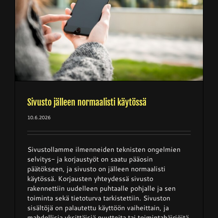
ä
Junnupesis
Fanituotteet
Palvelut
Sivusto jälleen normaalisti käytössä
10.6.2026
Info
Sivustollamme ilmenneiden teknisten ongelmien
Yhteystiedot
selvitys- ja korjaustyöt on saatu pääosin
päätökseen, ja sivusto on jälleen normaalisti
käytössä. Korjausten yhteydessä sivusto
rakennettiin uudelleen puhtaalle pohjalle ja sen
toiminta sekä tietoturva tarkistettiin. Sivuston
sisältöjä on palautettu käyttöön vaiheittain, ja
mahdollisia yksittäisiä puutteita tai toimintahäiriöitä