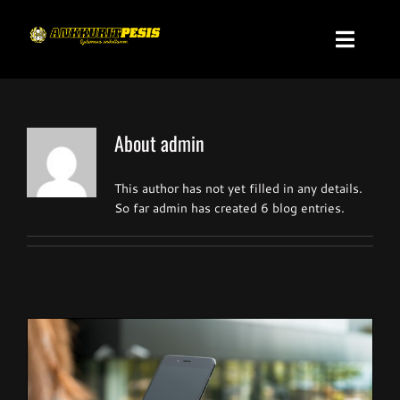
Skip
to
Toggl
content
Navig
Etusivu
About
admin
Uutiset
This author has not yet filled in any details.
So far admin has created 6 blog entries.
Miesten Superpesis
Naisten Ykköspesis
Suomensarja
Nuorten Superpesis