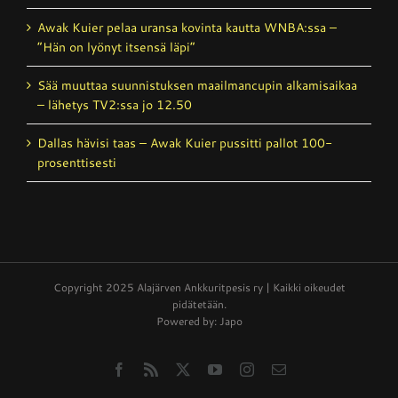
Awak Kuier pelaa uransa kovinta kautta WNBA:ssa –
”Hän on lyönyt itsensä läpi”
Sää muuttaa suunnistuksen maailmancupin alkamisaikaa
– lähetys TV2:ssa jo 12.50
Dallas hävisi taas – Awak Kuier pussitti pallot 100-
prosenttisesti
Copyright 2025 Alajärven Ankkuritpesis ry | Kaikki oikeudet
pidätetään.
Powered by: Japo
Facebook
Rss
X
YouTube
Instagram
Email