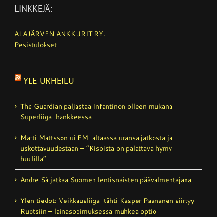
LINKKEJÄ:
ALAJÄRVEN ANKKURIT RY.
Pesistulokset
YLE URHEILU
The Guardian paljastaa Infantinon olleen mukana
Superliiga-hankkeessa
Matti Mattsson ui EM-altaassa uransa jatkosta ja
uskottavuudestaan – ”Kisoista on palattava hymy
huulilla”
Andre Sá jatkaa Suomen lentisnaisten päävalmentajana
Ylen tiedot: Veikkausliiga-tähti Kasper Paananen siirtyy
Ruotsiin – lainasopimuksessa muhkea optio