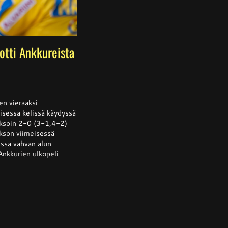
 otti Ankkureista
ssa
is
oen vieraaksi
isessa kelissä käydyssä
jaksoin 2-0 (3-1,4-2)
sta
akson viimeisessä
llään
ussa vahvan alun
Ankkurien ulkopeli