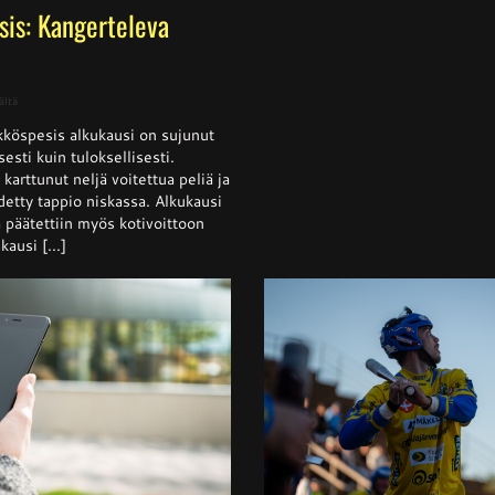
sis: Kangerteleva
artikkelissa
ältä
Naisten
köspesis alkukausi on sujunut
Ykköspesis:
Kangerteleva
isesti kuin tuloksellisesti.
kevätkausi
arttunut neljä voitettua peliä ja
detty tappio niskassa. Alkukausi
ja päätettiin myös kotivoittoon
ausi [...]