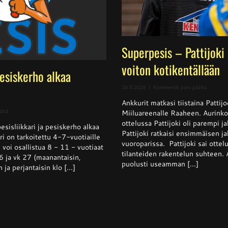
Superpesis – Pattijoki
voiton kotikentällään
pesiskerho alkaa
artikkeli
26.5.2026
|
Kommentit pois päältä
Superpes
Ankkurit matkasi tiistaina Pattij
–
Pattijoki
artikkelissa
ältä
Miiluareenalle Raaheen. Aurinko
otti
Pesisliikkari
ottelussa Pattijoki oli parempi 
Ankkurei
sisliikkari ja pesiskerho alkaa
ja
Pattijoki ratkaisi ensimmäisen j
voiton
pesiskerho
i on tarkoitettu 4-7-vuotiaille
kotikentä
alkaa
vuoroparissa. Pattijoki sai ottel
 voi osallistua 8 - 11 - vuotiaat
viikolla
tilanteiden rakentelun suhteen. 
6 ja vk 27 (maanantaisin,
26
puolusti useamman [...]
n ja perjantaisin klo [...]