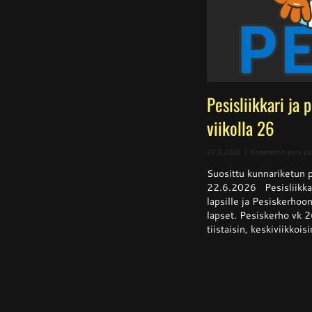
Pesisliikkari ja 
viikolla 26
27.5.2026
|
Kommentit pois pä
Suosittu kunnariketun pe
22.6.2026 Pesisliikkar
lapsille ja Pesiskerhoon
lapset. Pesiskerho vk 2
tiistaisin, keskiviikkoisi