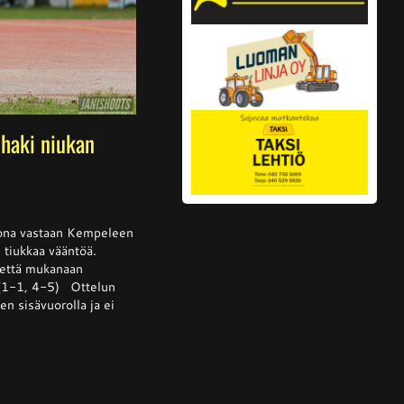
haki niukan
ssa
is
kkona vastaan Kempeleen
i tiukkaa vääntöä.
tettä mukanaan
 (1-1, 4-5) Ottelun
lta
n sisävuorolla ja ei