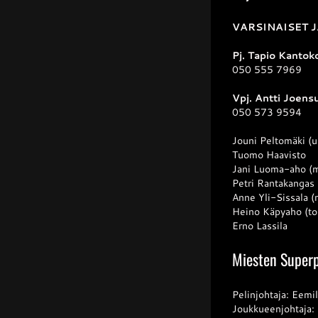
VARSINAISET 
Pj. Tapio Kantok
050 555 7969
Vpj. Antti Joens
050 573 9594
Jouni Peltomäki (
Tuomo Haavisto
Jani Luoma-aho (m
Petri Rantakangas
Anne Yli-Sissala (r
Heino Käpyaho (toi
Erno Lassila
Miesten Superp
Pelinjohtaja: Eem
Joukkueenjohtaja: