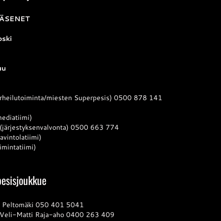
JÄSENET
oski
uu
urheilutoiminta/miesten Superpesis) 0500 878 141
ediatiimi)
 (järjestyksenvalvonta) 0500 663 774
avintolatiimi)
mintatiimi)
esisjoukkue
il Peltomäki 050 401 5041
 Veli-Matti Raja-aho 0400 263 409