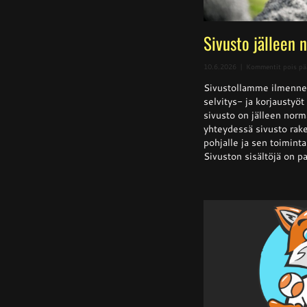
Sivusto jälleen 
10.6.2026
|
Kommentit pois pä
Sivustollamme ilmenne
selvitys- ja korjaustyö
sivusto on jälleen norm
yhteydessä sivusto rake
pohjalle ja sen toiminta 
Sivuston sisältöjä on pa