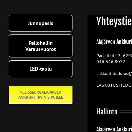
Yhteysti
Junnupesis
Alajärven
Ankkuri
Pallohallin
Varausvuorot
Parkatintie 3, 629
046 546 8072
LED-taulu
ankkurit.tiedotus
LASKUTUSTIEDO
YLEISSEURA ALAJÄRVEN
ANKKURIT RY:N SIVUILLE
Hallinto
Alajärven Ankkuri