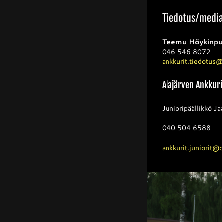
Tiedotus/medi
Teemu Höykinpu
046 546 8072
ankkurit.tiedotus
Alajärven Ankkuri
Junioripäällikkö Ja
040 504 6588
ankkurit.juniorit@