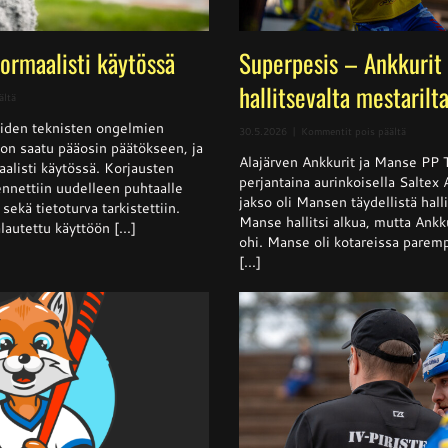
normaalisti käytössä
Superpesis – Ankkurit 
hallitsevalta mestarilt
artikkelissa
ältä
Sivusto
iden teknisten ongelmien
jälleen
artikkeli
30.5.2026
|
Kommentit pois päältä
normaalisti
t on saatu pääosin päätökseen, ja
Superpes
käytössä
Alajärven Ankkurit ja Manse PP 
–
aalisti käytössä. Korjausten
Ankkurit
perjantaina aurinkoisella Saltex
nnettiin uudelleen puhtaalle
nappasi
jakso oli Mansen täydellistä halli
sekä tietoturva tarkistettiin.
pisteen
Manse hallitsi alkua, mutta Ankku
hallitsev
lautettu käyttöön [...]
mestarilt
ohi. Manse oli kotareissa parempi
[...]