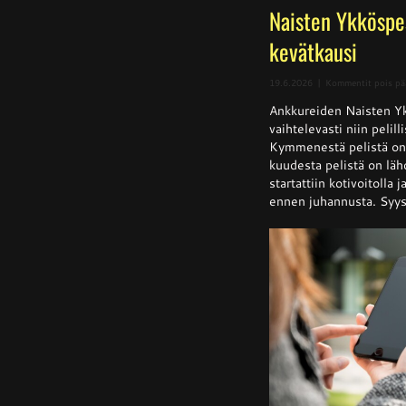
Naisten Ykköspe
kevätkausi
19.6.2026
|
Kommentit pois pä
Ankkureiden Naisten Yk
vaihtelevasti niin pelill
Kymmenestä pelistä on k
kuudesta pelistä on läh
startattiin kotivoitolla 
ennen juhannusta. Syysk