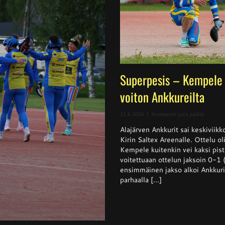
Superpesis – Kempele 
voiton Ankkureilta
artikkeli
11.6.2026
|
Kommentit pois päältä
Superpes
Alajärven Ankkurit sai keskivii
–
Kempele
Kirin Saltex Areenalle. Ottelu ol
haki
Kempele kuitenkin vei kaksi pis
niukan
voitettuaan ottelun jaksoin 0-1
voiton
Ankkurei
ensimmäinen jakso alkoi Ankkurie
parhaalla [...]