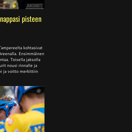
nappasi pisteen
a
ssa
is
Tampereelta kohtasivat
 Areenalla. Ensimmäinen
ntaa. Toisella jaksolla
rit nousi rinnalle ja
alta
a
 ja voitto merkittiin