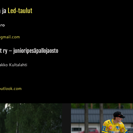
a ja
Led-taulut
ro
@gmail.com
t ry – junioripesäpallojaosto
akko Kultalahti
outlook.com