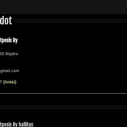
edot
tpesis Ry
00 Alajärvi
@gmail.com
T
(linkki)
tpesis Ry hallitus