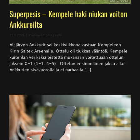
Superpesis – Kempele haki niukan voiton
Ankkureilta
artikkelissa
11.6.2026
|
Kommentit pois päältä
Superpesis
Alajärven Ankkurit sai keskiviikkona vastaan Kempeleen
–
Kempele
Kirin Saltex Areenalle. Ottelu oli tiukkaa vääntöä. Kempele
haki
kuitenkin vei kaksi pistettä mukanaan voitettuaan ottelun
niukan
jaksoin 0-1 (1-1, 4-5) Ottelun ensimmäinen jakso alkoi
voiton
Ankkureilta
Ankkurien sisävuorolla ja ei parhaalla [...]