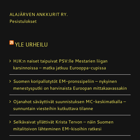
ALAJÄRVEN ANKKURIT RY.
Pesistulokset
YLE URHEILU
HJK:n naiset taipuivat PSV:lle Mestarien liigan
karsinnoissa – matka jatkuu Eurooppa-cupissa
Suomen koripallotytöt EM-pronssipeliin – nykyinen
menestysputki on harvinaista Euroopan mittakaavassakin
Ojanahot säväyttivät suunnistuksen MC-keskimatkalla –
sunnuntain viesteihin kutkuttava tilanne
Selkävaivat yllättivät Krista Tervon – näin Suomen
mitalitoivon lähteminen EM-kisoihin ratkesi