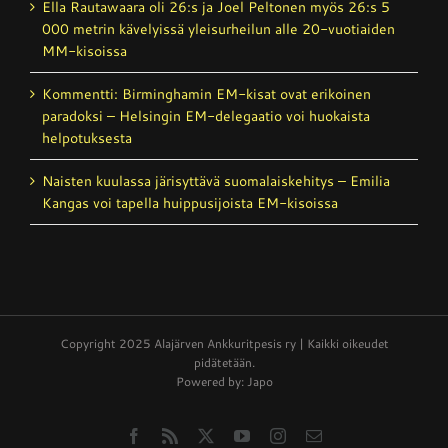
Ella Rautawaara oli 26:s ja Joel Peltonen myös 26:s 5
000 metrin kävelyissä yleisurheilun alle 20-vuotiaiden
MM-kisoissa
Kommentti: Birminghamin EM-kisat ovat erikoinen
paradoksi – Helsingin EM-delegaatio voi huokaista
helpotuksesta
Naisten kuulassa järisyttävä suomalais­kehitys – Emilia
Kangas voi tapella huippusijoista EM-kisoissa
Copyright 2025 Alajärven Ankkuritpesis ry | Kaikki oikeudet
pidätetään.
Powered by: Japo
Facebook
Rss
X
YouTube
Instagram
Email