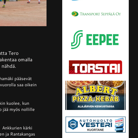
utta Tero
 rakentaa omalla
i nähdä.
Ihamäki pääsevät
ovuorolla saa oikein
kin kuolee, kun
 jää myös nollille
. Ankkurien kärki
äen ja Rantakangas