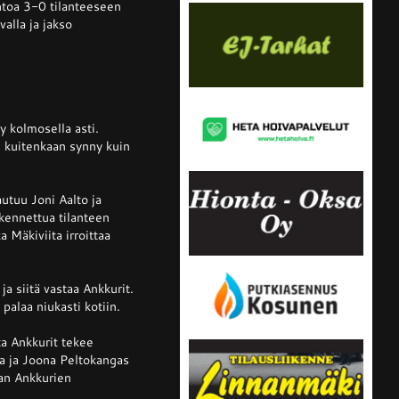
ohtoa 3-0 tilanteeseen
valla ja jakso
y kolmosella asti.
ei kuitenkaan synny kuin
utuu Joni Aalto ja
kennettua tilanteen
 Mäkiviita irroittaa
a siitä vastaa Ankkurit.
palaa niukasti kotiin.
ta Ankkurit tekee
la ja Joona Peltokangas
aan Ankkurien