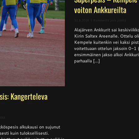
voiton Ankkureilta
artikkeli
11.6.2026
|
Kommentit pois päältä
Superpes
Alajärven Ankkurit sai keskivii
–
Kempele
Kirin Saltex Areenalle. Ottelu ol
haki
Kempele kuitenkin vei kaksi pis
niukan
voitettuaan ottelun jaksoin 0-1
voiton
Ankkurei
ensimmäinen jakso alkoi Ankkurie
parhaalla [...]
sis: Kangerteleva
artikkelissa
ältä
Naisten
köspesis alkukausi on sujunut
Ykköspesis:
Kangerteleva
isesti kuin tuloksellisesti.
kevätkausi