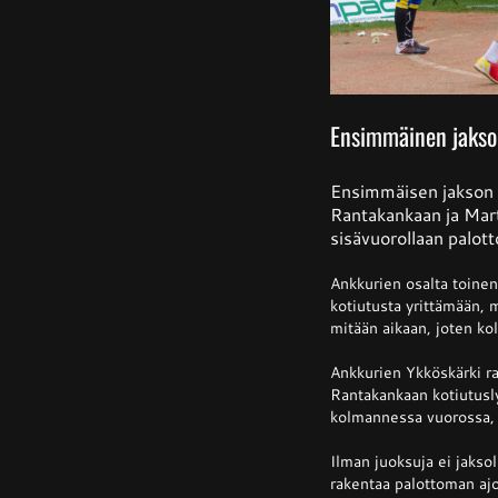
Ensimmäinen jakso 
Ensimmäisen jakson a
Rantakankaan ja Martt
sisävuorollaan palott
Ankkurien osalta toine
kotiutusta yrittämään, m
mitään aikaan, joten k
Ankkurien Ykköskärki r
Rantakankaan kotiutusly
kolmannessa vuorossa, 
Ilman juoksuja ei jakso
rakentaa palottoman aj