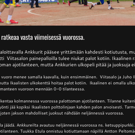
ratkeaa vasta viimeisessä vuorossa.
loittavalla Ankkurit pääsee yrittämään kahdesti kotiutusta, m
i Viitasalon painepalloilla tulee niukat palot kotiin. Ikaalinen
oman ajotilanteen, mutta Ankkurien ulkopeli pitää ja juoksuja e
n vuoro menee samalla kaavalla, kuin ensimmäinen. Viitasalo ja Juho 
utta Ikaalisten ulkokenttä hoitaa palot kotiin. Ikaalinen ei omalla ulk
olmanteen vuoroon mennään 0-0 tilanteessa.
akentaa kolmannessa vuorossa palottoman ajotilanteen. Tilanne kuiten
önti jää kopiksi Ikaalisten polttolinjaan kahden palon arvoisesti. Tarmo
joten jakson mahdolliset juoksut nähdään neljännessä vuorossa.
lla jäädä. Ankkureilta avautuu neljännessä vuorossa ns. ketsuppipurkki
otilanteen. Tuukka Etula onnistuu kotiuttamaan näpillä Antton Peltom