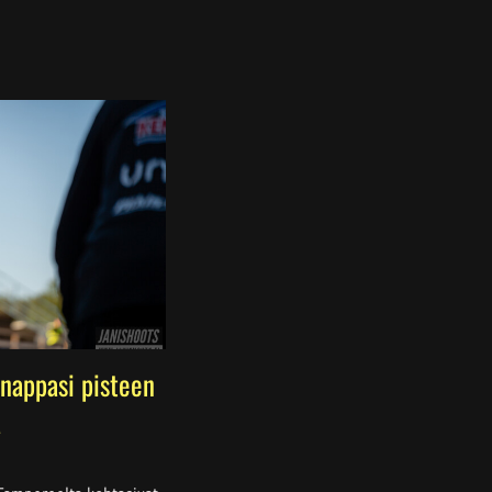
nappasi pisteen
a
ssa
is