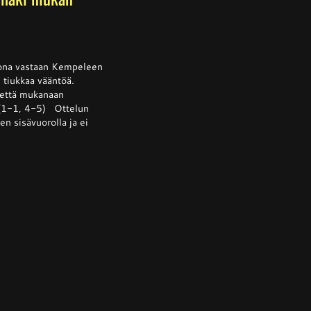
ssa
is
kkona vastaan Kempeleen
i tiukkaa vääntöä.
tettä mukanaan
 (1-1, 4-5) Ottelun
lta
n sisävuorolla ja ei