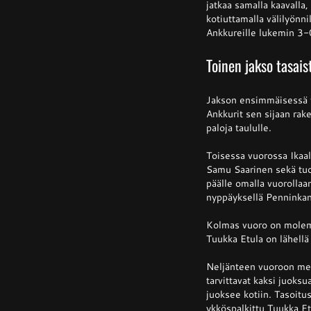
jatkaa samalla kaavalla,
kotiuttamalla välilyönni
Ankkureille lukemin 3-
Toinen jakso tasais
Jakson ensimmäisessä vu
Ankkurit sen sijaan rake
paloja taululle.
Toisessa vuorossa Ikaal
Samu Saarinen sekä tuoj
päälle omalla vuorollaan
nyppäyksellä Penninkan
Kolmas vuoro on molemmi
Tuukka Etula on lähellä
Neljänteen vuoroon menn
tarvittavat kaksi juok
juoksee kotiin. Tasoitu
ykköspalkittu Tuukka Et