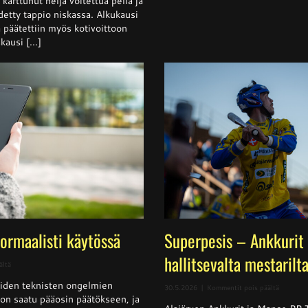
arttunut neljä voitettua peliä ja
detty tappio niskassa. Alkukausi
ja päätettiin myös kotivoittoon
ausi [...]
normaalisti käytössä
Superpesis – Ankkurit 
hallitsevalta mestarilt
artikkelissa
ältä
Sivusto
iden teknisten ongelmien
jälleen
artikkeli
30.5.2026
|
Kommentit pois päältä
normaalisti
t on saatu pääosin päätökseen, ja
Superpes
käytössä
–