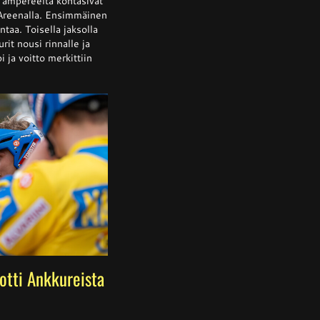
Tampereelta kohtasivat
 Areenalla. Ensimmäinen
ntaa. Toisella jaksolla
rit nousi rinnalle ja
alta
a
 ja voitto merkittiin
 otti Ankkureista