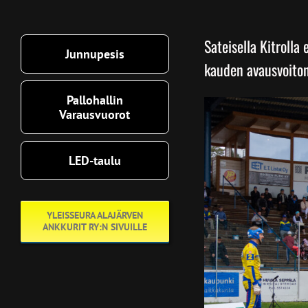
Sateisella Kitrolla 
Junnupesis
kauden avausvoito
Pallohallin
Varausvuorot
LED-taulu
YLEISSEURA ALAJÄRVEN
ANKKURIT RY:N SIVUILLE