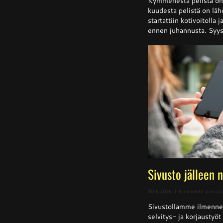
Kymmenestä pelistä on k
kuudesta pelistä on läh
startattiin kotivoitolla 
ennen juhannusta. Syysk
Sivusto jälleen 
10.6.2026
|
Kommentit pois pä
Sivustollamme ilmenne
selvitys- ja korjaustyö