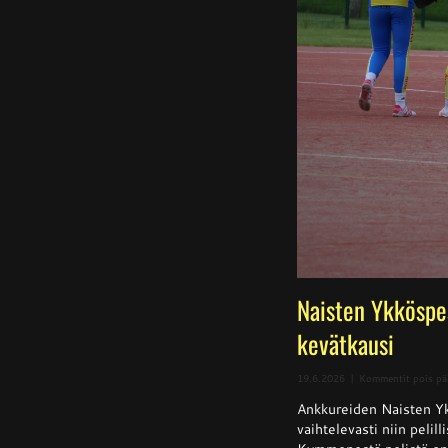
Naisten Ykköspe
kevätkausi
19.6.2026
|
Kommentit pois pä
Ankkureiden Naisten Yk
vaihtelevasti niin pelill