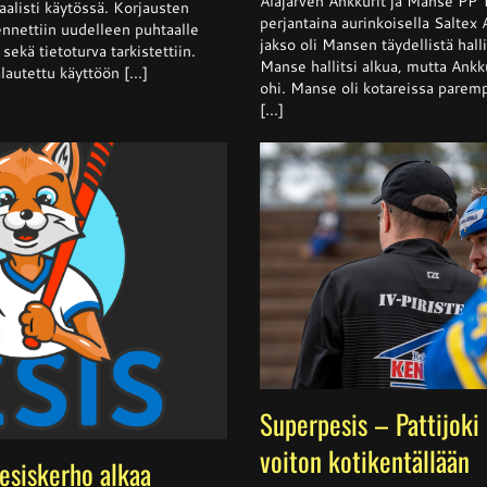
Alajärven Ankkurit ja Manse PP 
aalisti käytössä. Korjausten
Ankkurit
perjantaina aurinkoisella Saltex
nnettiin uudelleen puhtaalle
nappasi
jakso oli Mansen täydellistä halli
sekä tietoturva tarkistettiin.
pisteen
Manse hallitsi alkua, mutta Ankku
hallitsev
lautettu käyttöön [...]
mestarilt
ohi. Manse oli kotareissa parempi
[...]
Superpesis – Pattijoki
voiton kotikentällään
pesiskerho alkaa