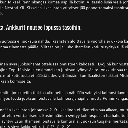
 kun Mikael Penninkangas kirmaa näpillä kotiin. Viitasalo lisää vielä j
llä Nestori Yli-Sissalan. Ikaalisten yritykset jää ponnettomaksi tasoitta
0.
ta. Ankkurit nousee lopussa tasoihin.
orossa ei juoksuja nähdä. Ikaalisten aloittavalla vuorolla ei ukkoja kä
ntaa tilannetta päälle. Viitasalon ja Juho Ihamäen kotiutusyrityksillä 
inen avaa juoksuhanat ottelussa onnistuen kahdesti. Lyöjinä kunnosta
ina Topi Moisio ja ensimmäisen juoksun lyönyt Aalto. Ankkurit saa ra
, mut kotiutusta ei päästä edes yrittämään, kun Ikaalisten lukkari Miska
kaan kolmoselta.
lta joukkueilta tiukkaa ulkopeliä ja nähdään vain yksi kolmostilanne j
 myös lyödä juoksun loistavalla kolmosrajanäpillä, mutta Penninkangas 
ään Ikaalisten johtaessa 2-0. Ikaalinen ei tilanteita saa aikaan, mut
sua ottelun voittamiseen. Ensimmäinen syntyy kolmospesän harhaheitol
s syntyy Lauri Ihamäen loistavalla kumuralla. Juoksun tuojaksi merkat
ula. Voitto Ankkureille 1-0 (3-0, 2-2)