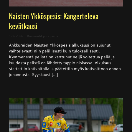
Naisten Ykköspesis: Kangerteleva
kevätkausi
artikkelissa
19.6.2026
|
Kommentit pois päältä
Naisten
Ankkureiden Naisten Ykköspesis alkukausi on sujunut
Ykköspesis:
Kangerteleva
vaihtelevasti niin pelillisesti kuin tuloksellisesti.
kevätkausi
Kymmenestä pelistä on karttunut neljä voitettua peliä ja
kuudesta pelistä on lähdetty tappio niskassa. Alkukausi
startattiin kotivoitolla ja päätettiin myös kotivoittoon ennen
juhannusta. Syyskausi [...]