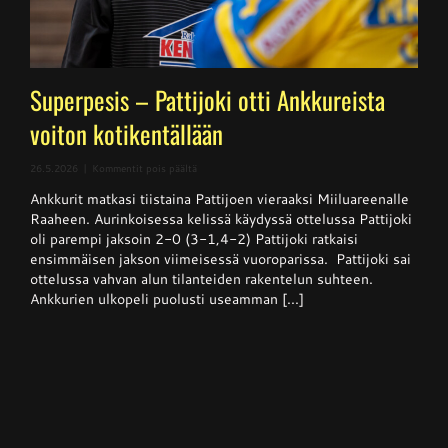
Superpesis – Pattijoki otti Ankkureista
voiton kotikentällään
artikkelissa
26.5.2026
|
Kommentit pois päältä
Superpesis
Ankkurit matkasi tiistaina Pattijoen vieraaksi Miiluareenalle
–
Pattijoki
Raaheen. Aurinkoisessa kelissä käydyssä ottelussa Pattijoki
otti
oli parempi jaksoin 2-0 (3-1,4-2) Pattijoki ratkaisi
Ankkureista
ensimmäisen jakson viimeisessä vuoroparissa. Pattijoki sai
voiton
kotikentällään
ottelussa vahvan alun tilanteiden rakentelun suhteen.
Ankkurien ulkopeli puolusti useamman [...]