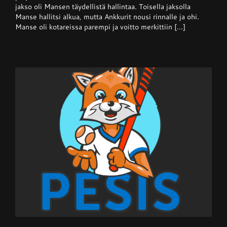
nappasi
jakso oli Mansen täydellistä hallintaa. Toisella jaksolla
pisteen
Manse hallitsi alkua, mutta Ankkurit nousi rinnalle ja ohi.
hallitsevalta
mestarilta
Manse oli kotareissa parempi ja voitto merkittiin [...]