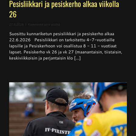
Pesisliikkari ja pesiskerho alkaa viikolla
26
artikkelissa
27.5.2026
|
Kommentit pois päältä
Pesisliikkari
Suosittu kunnariketun pesisliikkari ja pesiskerho alkaa
ja
pesiskerho
22.6.2026 Pesisliikkari on tarkoitettu 4-7-vuotiaille
alkaa
lapsille ja Pesiskerhoon voi osallistua 8 - 11 - vuotiaat
viikolla
lapset. Pesiskerho vk 26 ja vk 27 (maanantaisin, tiistaisin,
26
keskiviikkoisin ja perjantaisin klo [...]