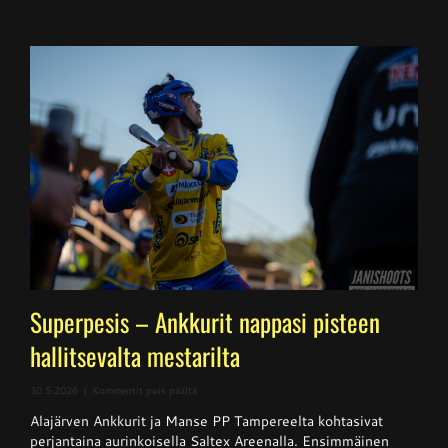
Superpesis – Ankkurit nappasi pisteen
hallitsevalta mestarilta
artikkelissa
30.5.2026
|
Kommentit pois päältä
Superpesis
Alajärven Ankkurit ja Manse PP Tampereelta kohtasivat
–
Ankkurit
perjantaina aurinkoisella Saltex Areenalla. Ensimmäinen