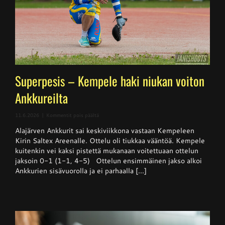
Superpesis – Kempele haki niukan voiton
Ankkureilta
artikkelissa
11.6.2026
|
Kommentit pois päältä
Superpesis
Alajärven Ankkurit sai keskiviikkona vastaan Kempeleen
–
Kempele
Kirin Saltex Areenalle. Ottelu oli tiukkaa vääntöä. Kempele
haki
kuitenkin vei kaksi pistettä mukanaan voitettuaan ottelun
niukan
jaksoin 0-1 (1-1, 4-5) Ottelun ensimmäinen jakso alkoi
voiton
Ankkureilta
Ankkurien sisävuorolla ja ei parhaalla [...]