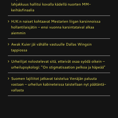
lahjakkuus hallitsi kovalla kädellä nuorten MM-
keihäsfinaalia
HJK:n naiset kohtaavat Mestarien liigan karsinnoissa
hollantilais­jätin – ensi vuonna karsintataival alkaa
aiemmin
Awak Kuier jäi vähälle vastuulle Dallas Wingsin
tappiossa
Urheilijat nolostelevat sitä, etteivät osaa syödä oikein –
urheilupsykologi: ”On stigmatisaation pelkoa ja häpeää”
Suomen lajiliitot jatkavat taistelua Venäjän paluuta
vastaan – urheilun kabineteissa taistellaan nyt päätäntä­
vallasta