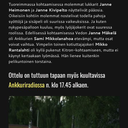
Tuoreimmassa kohtaamisessa molemmat lukkarit
Janne
Heimonen
ja
Janne Kivipelto
näyttelivät pääosia.
Oikeisiin kohtiin molemmat nostelivat todella pahoja
syöttöjä ja sisäpeli oli suurissa vaikeuksissa. Ja kuten
nykypesäpalloon kuuluu, myös lyöjäjokerit ovat suuressa
roolissa. Edellisessä kohtaamisessa Vedon
Janne Mäkelä
oli Ankkurien
Sami Mikkolanahoa
etevämpi, mutta osat
voivat vaihtua. Vimpelin toinen kotiuttajajokeri
Mikko
Rantalahti
oli kyllä pukenut Kitron-kohtaamiseen, mutta ei
käynyt kertaakaan lyömässä. Hän lienee kuitenkin
pelikuntoinen torstaina.
Ottelu on tuttuun tapaan myös kuultavissa
Ankkuriradiossa
n. klo 17.45 alkaen.