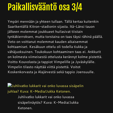
Paikallisvääntö osa 3/4
Junnupesis
Ympäri mennään ja yhteen tullaan. Tällä kertaa kuitenkin
Saarikentällä Kitron-stadionin sijasta. Itä-Länsi tauon
Fanituotteet
jälkeen molemmat joukkueet huilasivat tiistain
tynkäkierroksen, mutta torstaina on taas täysi rähinä päällä.
Veto on voittanut molemmat kauden aikaisemmat
kohtaamiset. Kesäkuun ottelu oli todella tiukka ja
Palvelut
vähäjuoksuinen. Toukokuun kohtaaminen taas ei. Ankkurit
on kolmesta viimeisestä ottelusta kerännyt kolme pistettä.
Voitto Kouvolasta ja tappiot Vimpelille ja Jyväskylälle.
Info
Vimpelin tilasto näyttää viittä pistettä. Voitot
Koskenkorvasta ja Alajärvestä sekä tappio Joensuulle.
Yhteystiedot
Juhlivatko lukkarit vai onko luvassa
sisäpelinäytös? Kuva: K-Media/Jukka
Ketonen.