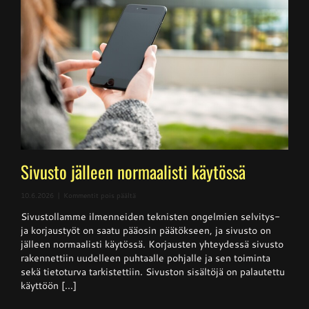
Sivusto jälleen normaalisti käytössä
artikkelissa
10.6.2026
|
Kommentit pois päältä
Sivusto
Sivustollamme ilmenneiden teknisten ongelmien selvitys-
jälleen
normaalisti
ja korjaustyöt on saatu pääosin päätökseen, ja sivusto on
käytössä
jälleen normaalisti käytössä. Korjausten yhteydessä sivusto
rakennettiin uudelleen puhtaalle pohjalle ja sen toiminta
sekä tietoturva tarkistettiin. Sivuston sisältöjä on palautettu
käyttöön [...]