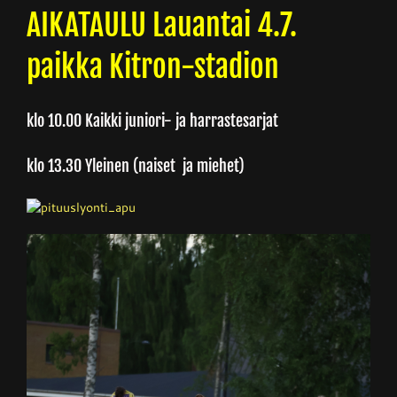
AIKATAULU
Lauantai 4.7.
Junnupesis
paikka Kitron-stadion
Fanituotteet
klo 10.00 Kaikki juniori- ja harrastesarjat
klo 13.30 Yleinen (naiset ja miehet)
Palvelut
Info
Yhteystiedot