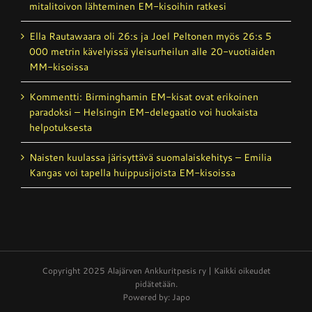
mitalitoivon lähteminen EM-kisoihin ratkesi
Ella Rautawaara oli 26:s ja Joel Peltonen myös 26:s 5
000 metrin kävelyissä yleisurheilun alle 20-vuotiaiden
MM-kisoissa
Kommentti: Birminghamin EM-kisat ovat erikoinen
paradoksi – Helsingin EM-delegaatio voi huokaista
helpotuksesta
Naisten kuulassa järisyttävä suomalais­kehitys – Emilia
Kangas voi tapella huippusijoista EM-kisoissa
Copyright 2025 Alajärven Ankkuritpesis ry | Kaikki oikeudet
pidätetään.
Powered by: Japo