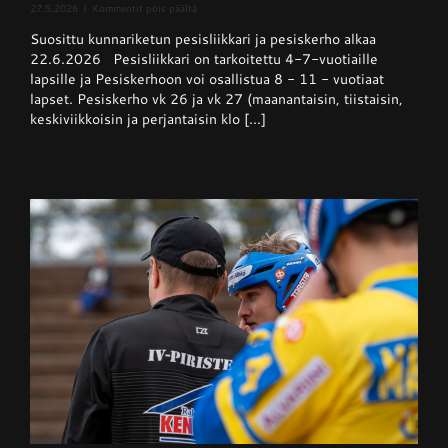
artikkelissa
27.5.2026
|
Kommentit pois päältä
Pesisliikkari
Suosittu kunnariketun pesisliikkari ja pesiskerho alkaa
ja
pesiskerho
22.6.2026 Pesisliikkari on tarkoitettu 4-7-vuotiaille
alkaa
lapsille ja Pesiskerhoon voi osallistua 8 - 11 - vuotiaat
viikolla
lapset. Pesiskerho vk 26 ja vk 27 (maanantaisin, tiistaisin,
26
keskiviikkoisin ja perjantaisin klo [...]