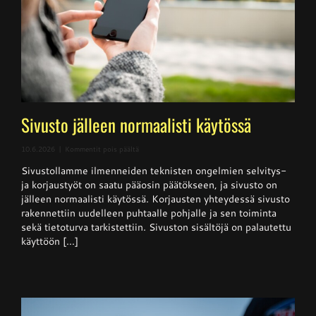
Sivusto jälleen normaalisti käytössä
artikkelissa
10.6.2026
|
Kommentit pois päältä
Sivusto
Sivustollamme ilmenneiden teknisten ongelmien selvitys-
jälleen
normaalisti
ja korjaustyöt on saatu pääosin päätökseen, ja sivusto on
käytössä
jälleen normaalisti käytössä. Korjausten yhteydessä sivusto
rakennettiin uudelleen puhtaalle pohjalle ja sen toiminta
sekä tietoturva tarkistettiin. Sivuston sisältöjä on palautettu
käyttöön [...]