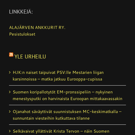
LINKKEJÄ:
ALAJÄRVEN ANKKURIT RY.
Pesistulokset
YLE URHEILU
HJK:n naiset taipuivat PSV:lle Mestarien liigan
karsinnoissa – matka jatkuu Eurooppa-cupissa
Suomen koripallotytöt EM-pronssipeliin – nykyinen
menestysputki on harvinaista Euroopan mittakaavassakin
Ojanahot säväyttivät suunnistuksen MC-keskimatkalla –
sunnuntain viesteihin kutkuttava tilanne
Selkävaivat yllättivät Krista Tervon – näin Suomen