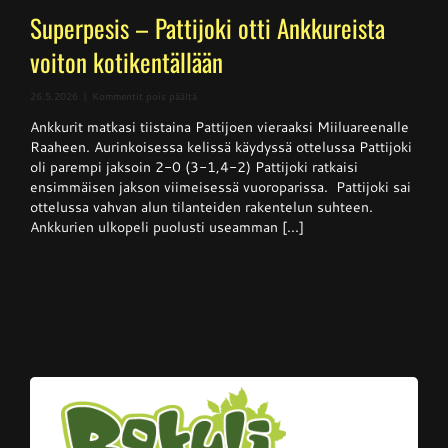
Superpesis – Pattijoki otti Ankkureista
voiton kotikentällään
artikkelissa
26.5.2026
|
Kommentit pois päältä
Superpesis
Ankkurit matkasi tiistaina Pattijoen vieraaksi Miiluareenalle
–
Pattijoki
Raaheen. Aurinkoisessa kelissä käydyssä ottelussa Pattijoki
otti
oli parempi jaksoin 2-0 (3-1,4-2) Pattijoki ratkaisi
Ankkureista
ensimmäisen jakson viimeisessä vuoroparissa. Pattijoki sai
voiton
kotikentällään
ottelussa vahvan alun tilanteiden rakentelun suhteen.
Ankkurien ulkopeli puolusti useamman [...]