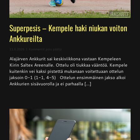
Superpesis – Kempele haki niukan voiton
Ankkureilta
artikkelissa
11.6.2026
|
Kommentit pois päältä
Superpesis
Alajärven Ankkurit sai keskiviikkona vastaan Kempeleen
–
Kempele
Kirin Saltex Areenalle. Ottelu oli tiukkaa vääntöä. Kempele
haki
kuitenkin vei kaksi pistettä mukanaan voitettuaan ottelun
niukan
jaksoin 0-1 (1-1, 4-5) Ottelun ensimmäinen jakso alkoi
voiton
Ankkureilta
Ankkurien sisävuorolla ja ei parhaalla [...]