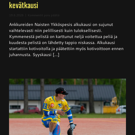
kevätkausi
artikkelissa
19.6.2026
|
Kommentit pois päältä
Naisten
Ankkureiden Naisten Ykköspesis alkukausi on sujunut
Ykköspesis:
Kangerteleva
vaihtelevasti niin pelillisesti kuin tuloksellisesti.
kevätkausi
Kymmenestä pelistä on karttunut neljä voitettua peliä ja
kuudesta pelistä on lähdetty tappio niskassa. Alkukausi
startattiin kotivoitolla ja päätettiin myös kotivoittoon ennen
juhannusta. Syyskausi [...]