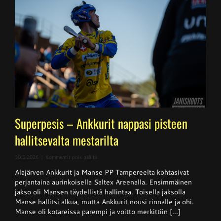
Superpesis – Ankkurit nappasi pisteen
hallitsevalta mestarilta
artikkelissa
30.5.2026
|
Kommentit pois päältä
Superpesis
Alajärven Ankkurit ja Manse PP Tampereelta kohtasivat
–
Ankkurit
perjantaina aurinkoisella Saltex Areenalla. Ensimmäinen
nappasi
jakso oli Mansen täydellistä hallintaa. Toisella jaksolla
pisteen
Manse hallitsi alkua, mutta Ankkurit nousi rinnalle ja ohi.
hallitsevalta
mestarilta
Manse oli kotareissa parempi ja voitto merkittiin [...]