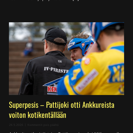
Superpesis – Pattijoki otti Ankkureista
voiton kotikentällään
artikkelissa
26.5.2026
|
Kommentit pois päältä
Superpesis