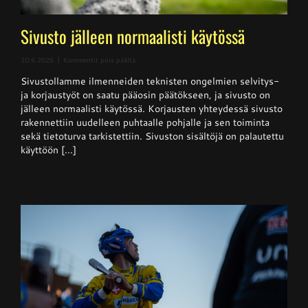
Sivusto jälleen normaalisti käytössä
artikkelissa
10.6.2026
|
Kommentit pois päältä
Sivusto
Sivustollamme ilmenneiden teknisten ongelmien selvitys-
jälleen
normaalisti
ja korjaustyöt on saatu pääosin päätökseen, ja sivusto on
käytössä
jälleen normaalisti käytössä. Korjausten yhteydessä sivusto
rakennettiin uudelleen puhtaalle pohjalle ja sen toiminta
sekä tietoturva tarkistettiin. Sivuston sisältöjä on palautettu
käyttöön [...]