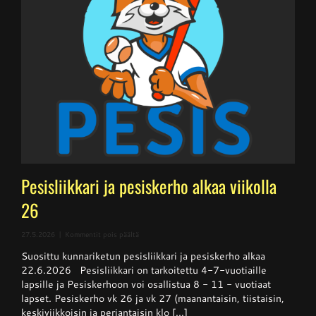
Pesisliikkari ja pesiskerho alkaa viikolla
26
artikkelissa
27.5.2026
|
Kommentit pois päältä
Pesisliikkari
Suosittu kunnariketun pesisliikkari ja pesiskerho alkaa
ja
pesiskerho
22.6.2026 Pesisliikkari on tarkoitettu 4-7-vuotiaille
alkaa
lapsille ja Pesiskerhoon voi osallistua 8 - 11 - vuotiaat
viikolla
lapset. Pesiskerho vk 26 ja vk 27 (maanantaisin, tiistaisin,
26
keskiviikkoisin ja perjantaisin klo [...]