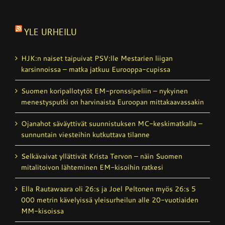
YLE URHEILU
HJK:n naiset taipuivat PSV:lle Mestarien liigan
karsinnoissa – matka jatkuu Eurooppa-cupissa
Suomen koripallotytöt EM-pronssipeliin – nykyinen
menestysputki on harvinaista Euroopan mittakaavassakin
Ojanahot säväyttivät suunnistuksen MC-keskimatkalla –
sunnuntain viesteihin kutkuttava tilanne
Selkävaivat yllättivät Krista Tervon – näin Suomen
mitalitoivon lähteminen EM-kisoihin ratkesi
Ella Rautawaara oli 26:s ja Joel Peltonen myös 26:s 5
000 metrin kävelyissä yleisurheilun alle 20-vuotiaiden
MM-kisoissa