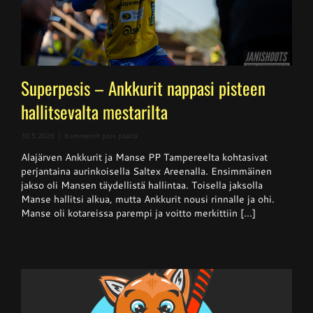
Superpesis – Ankkurit nappasi pisteen
hallitsevalta mestarilta
artikkelissa
30.5.2026
|
Kommentit pois päältä
Superpesis
Alajärven Ankkurit ja Manse PP Tampereelta kohtasivat
–
Ankkurit
perjantaina aurinkoisella Saltex Areenalla. Ensimmäinen
nappasi
jakso oli Mansen täydellistä hallintaa. Toisella jaksolla
pisteen
Manse hallitsi alkua, mutta Ankkurit nousi rinnalle ja ohi.
hallitsevalta
mestarilta
Manse oli kotareissa parempi ja voitto merkittiin [...]