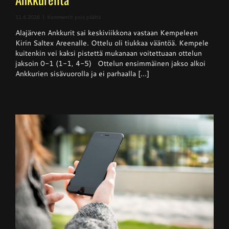
artikkelissa
11.6.2026
|
Kommentit pois päältä
Superpesis
Alajärven Ankkurit sai keskiviikkona vastaan Kempeleen
–
Kempele
Kirin Saltex Areenalle. Ottelu oli tiukkaa vääntöä. Kempele
haki
kuitenkin vei kaksi pistettä mukanaan voitettuaan ottelun
niukan
jaksoin 0-1 (1-1, 4-5) Ottelun ensimmäinen jakso alkoi
voiton
Ankkureilta
Ankkurien sisävuorolla ja ei parhaalla [...]