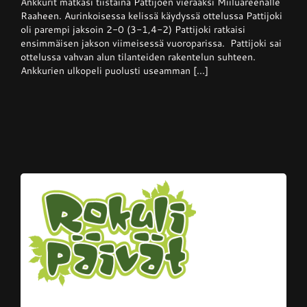
Ankkurit matkasi tiistaina Pattijoen vieraaksi Miiluareenalle
–
Pattijoki
Raaheen. Aurinkoisessa kelissä käydyssä ottelussa Pattijoki
otti
oli parempi jaksoin 2-0 (3-1,4-2) Pattijoki ratkaisi
Ankkureista
ensimmäisen jakson viimeisessä vuoroparissa. Pattijoki sai
voiton
kotikentällään
ottelussa vahvan alun tilanteiden rakentelun suhteen.
Ankkurien ulkopeli puolusti useamman [...]