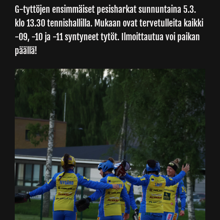
G-tyttöjen ensimmäiset pesisharkat sunnuntaina 5.3.
klo 13.30 tennishallilla. Mukaan ovat tervetulleita kaikki
Junnupesis
-09, -10 ja -11 syntyneet tytöt. Ilmoittautua voi paikan
päällä!
Fanituotteet
Palvelut
Info
Yhteystiedot