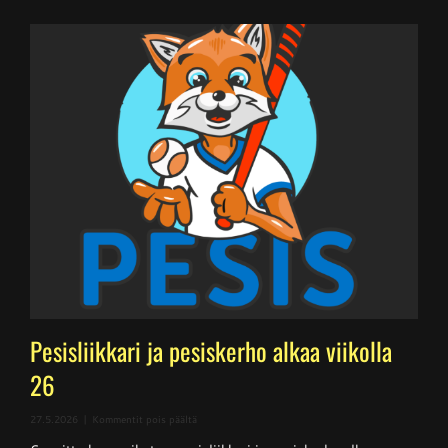
Pesisliikkari ja pesiskerho alkaa viikolla
26
artikkelissa
27.5.2026
|
Kommentit pois päältä
Pesisliikkari