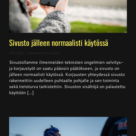
Sivusto jälleen normaalisti käytössä
artikkelissa
10.6.2026
|
Kommentit pois päältä
Sivusto
Sivustollamme ilmenneiden teknisten ongelmien selvitys-
jälleen
normaalisti
ja korjaustyöt on saatu pääosin päätökseen, ja sivusto on
käytössä
jälleen normaalisti käytössä. Korjausten yhteydessä sivusto
rakennettiin uudelleen puhtaalle pohjalle ja sen toiminta
sekä tietoturva tarkistettiin. Sivuston sisältöjä on palautettu
käyttöön [...]