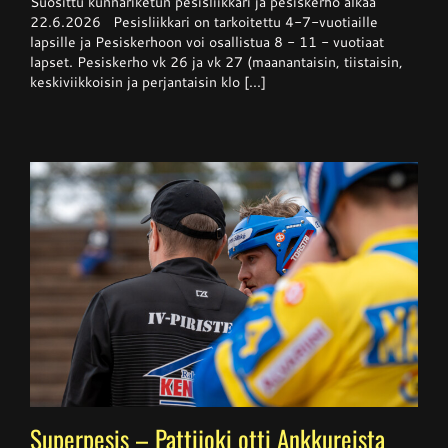
Suosittu kunnariketun pesisliikkari ja pesiskerho alkaa
ja
pesiskerho
22.6.2026 Pesisliikkari on tarkoitettu 4-7-vuotiaille
alkaa
lapsille ja Pesiskerhoon voi osallistua 8 - 11 - vuotiaat
viikolla
lapset. Pesiskerho vk 26 ja vk 27 (maanantaisin, tiistaisin,
26
keskiviikkoisin ja perjantaisin klo [...]
Superpesis – Pattijoki otti Ankkureista