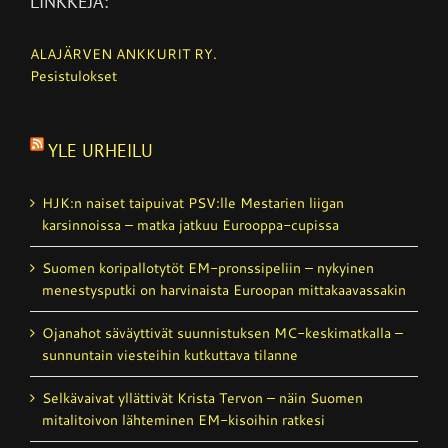
LINKKEJÄ:
ALAJÄRVEN ANKKURIT RY.
Pesistulokset
YLE URHEILU
HJK:n naiset taipuivat PSV:lle Mestarien liigan
karsinnoissa – matka jatkuu Eurooppa-cupissa
Suomen koripallotytöt EM-pronssipeliin – nykyinen
menestysputki on harvinaista Euroopan mittakaavassakin
Ojanahot säväyttivät suunnistuksen MC-keskimatkalla –
sunnuntain viesteihin kutkuttava tilanne
Selkävaivat yllättivät Krista Tervon – näin Suomen
mitalitoivon lähteminen EM-kisoihin ratkesi