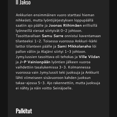
II Jakso
Ankkurien ensimmäinen vuoro starttasi hieman
nihkeästi, mutta lyöntijärjestyksen loppupäällä
saatiin ajo päälle ja
Joonas Riihimäen
erillisillä
lyönneillä vieraat siirtyivät 0-2 johtoon.
Tasoittavallaan
Samu Sarre
onnistui kaventamaan
tilanteeksi 1-2. Toisessa vuorossa Ankkuri-kärki
laittoi tilanteen päälle ja
Sami Mikkolanaho
löi
pallon väliin ja Alajärvi siirtyi 1-3 johtoon.
JymyJussien tasoittava oli tehokas ja
Ville Viidan
ja
J-P Vainionpään
lyöntien jälkeen vuoroa
vaihdettiin tasalukemissa 3-3. Kolmannessa
vuorossa vain JymyJussit teki juoksuja ja Ankkurit
lähti viimeiseen sisävuoroon kahden juoksun
takaa-ajossa 5-3. Ajo rakennettiin, mutta juoksuja
ei nähty ja näin voitto Seinäjoelle.
Palkitut