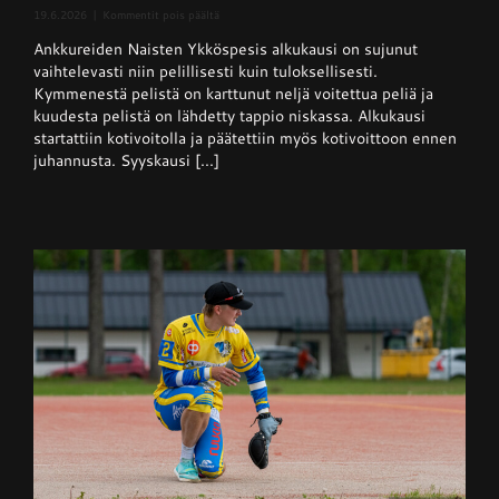
artikkelissa
19.6.2026
|
Kommentit pois päältä
Naisten
Ankkureiden Naisten Ykköspesis alkukausi on sujunut
Ykköspesis:
Kangerteleva
vaihtelevasti niin pelillisesti kuin tuloksellisesti.
kevätkausi
Kymmenestä pelistä on karttunut neljä voitettua peliä ja
kuudesta pelistä on lähdetty tappio niskassa. Alkukausi
startattiin kotivoitolla ja päätettiin myös kotivoittoon ennen
juhannusta. Syyskausi [...]