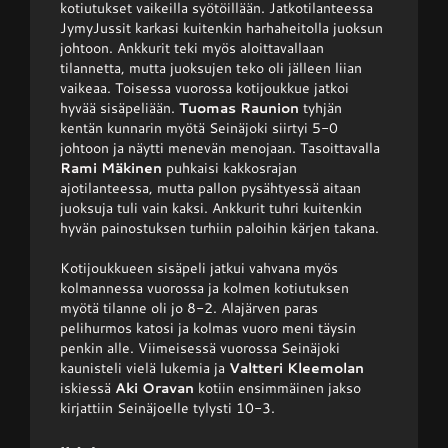
kotiutukset vaikeilla syötöillään. Jatkotilanteessa
JymyJussit karkasi kuitenkin harhaheitolla juoksun
johtoon. Ankkurit teki myös aloittavallaan
tilannetta, mutta juoksujen teko oli jälleen liian
vaikeaa. Toisessa vuorossa kotijoukkue jatkoi
hyvää sisäpeliään.
Tuomas Raunion
tyhjän
kentän kunnarin myötä Seinäjoki siirtyi 5-0
johtoon ja näytti menevän menojaan. Tasoittavalla
Rami Mäkinen
puhkaisi kakkosrajan
ajotilanteessa, mutta pallon pysähtyessä aitaan
juoksuja tuli vain kaksi. Ankkurit tuhri kuitenkin
hyvän painostuksen turhiin paloihin kärjen takana.
Kotijoukkueen sisäpeli jatkui vahvana myös
kolmannessa vuorossa ja kolmen kotiutuksen
myötä tilanne oli jo 8-2. Alajärven paras
pelihurmos katosi ja kolmas vuoro meni täysin
penkin alle. Viimeisessä vuorossa Seinäjoki
kaunisteli vielä lukemia ja
Valtteri Kleemolan
iskiessä
Aki Oravan
kotiin ensimmäinen jakso
kirjattiin Seinäjoelle tylysti 10-3.