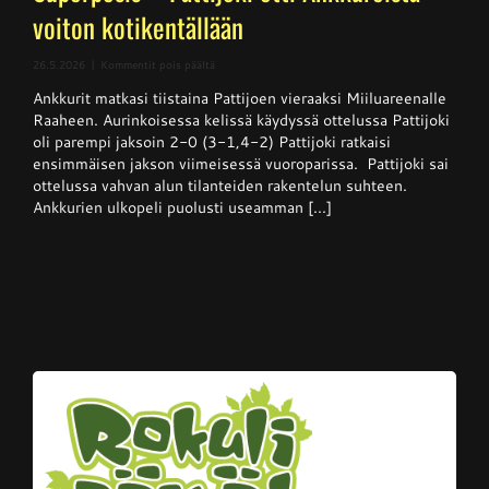
voiton kotikentällään
artikkelissa
26.5.2026
|
Kommentit pois päältä
Superpesis
Ankkurit matkasi tiistaina Pattijoen vieraaksi Miiluareenalle
–
Pattijoki
Raaheen. Aurinkoisessa kelissä käydyssä ottelussa Pattijoki
otti
oli parempi jaksoin 2-0 (3-1,4-2) Pattijoki ratkaisi
Ankkureista
ensimmäisen jakson viimeisessä vuoroparissa. Pattijoki sai
voiton
kotikentällään
ottelussa vahvan alun tilanteiden rakentelun suhteen.
Ankkurien ulkopeli puolusti useamman [...]