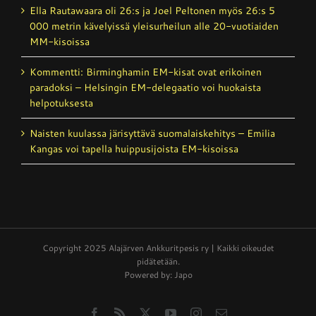
Ella Rautawaara oli 26:s ja Joel Peltonen myös 26:s 5
000 metrin kävelyissä yleisurheilun alle 20-vuotiaiden
MM-kisoissa
Kommentti: Birminghamin EM-kisat ovat erikoinen
paradoksi – Helsingin EM-delegaatio voi huokaista
helpotuksesta
Naisten kuulassa järisyttävä suomalais­kehitys – Emilia
Kangas voi tapella huippusijoista EM-kisoissa
Copyright 2025 Alajärven Ankkuritpesis ry | Kaikki oikeudet
pidätetään.
Powered by: Japo
Facebook
Rss
X
YouTube
Instagram
Email