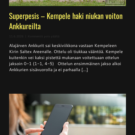
Superpesis – Kempele haki niukan voiton
Ankkureilta
artikkelissa
11.6.2026
|
Kommentit pois päältä
Superpesis
Alajärven Ankkurit sai keskiviikkona vastaan Kempeleen
–
Kempele
Kirin Saltex Areenalle. Ottelu oli tiukkaa vääntöä. Kempele
haki
kuitenkin vei kaksi pistettä mukanaan voitettuaan ottelun
niukan
jaksoin 0-1 (1-1, 4-5) Ottelun ensimmäinen jakso alkoi
voiton
Ankkureilta
Ankkurien sisävuorolla ja ei parhaalla [...]