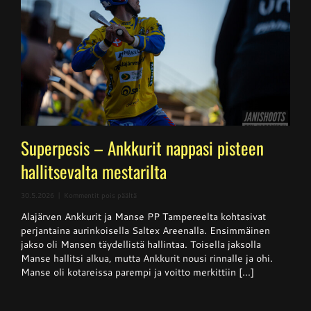
Superpesis – Ankkurit nappasi pisteen
hallitsevalta mestarilta
artikkelissa
30.5.2026
|
Kommentit pois päältä
Superpesis
Alajärven Ankkurit ja Manse PP Tampereelta kohtasivat
–
Ankkurit
perjantaina aurinkoisella Saltex Areenalla. Ensimmäinen
nappasi
jakso oli Mansen täydellistä hallintaa. Toisella jaksolla
pisteen
Manse hallitsi alkua, mutta Ankkurit nousi rinnalle ja ohi.
hallitsevalta
mestarilta
Manse oli kotareissa parempi ja voitto merkittiin [...]