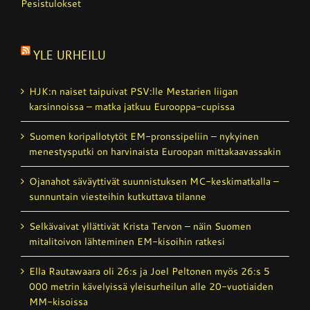
Pesistulokset
YLE URHEILU
HJK:n naiset taipuivat PSV:lle Mestarien liigan
karsinnoissa – matka jatkuu Eurooppa-cupissa
Suomen koripallotytöt EM-pronssipeliin – nykyinen
menestysputki on harvinaista Euroopan mittakaavassakin
Ojanahot säväyttivät suunnistuksen MC-keskimatkalla –
sunnuntain viesteihin kutkuttava tilanne
Selkävaivat yllättivät Krista Tervon – näin Suomen
mitalitoivon lähteminen EM-kisoihin ratkesi
Ella Rautawaara oli 26:s ja Joel Peltonen myös 26:s 5
000 metrin kävelyissä yleisurheilun alle 20-vuotiaiden
MM-kisoissa