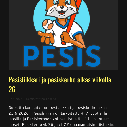
Pesisliikkari ja pesiskerho alkaa viikolla
26
artikkelissa
27.5.2026
|
Kommentit pois päältä
Pesisliikkari
Suosittu kunnariketun pesisliikkari ja pesiskerho alkaa
ja
pesiskerho
22.6.2026 Pesisliikkari on tarkoitettu 4-7-vuotiaille
alkaa
lapsille ja Pesiskerhoon voi osallistua 8 - 11 - vuotiaat
viikolla
lapset. Pesiskerho vk 26 ja vk 27 (maanantaisin, tiistaisin,
26