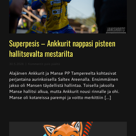
Superpesis – Ankkurit nappasi pisteen
hallitsevalta mestarilta
artikkelissa
30.5.2026
|
Kommentit pois päältä
Superpesis
Alajärven Ankkurit ja Manse PP Tampereelta kohtasivat
–
Ankkurit
perjantaina aurinkoisella Saltex Areenalla. Ensimmäinen
nappasi
jakso oli Mansen täydellistä hallintaa. Toisella jaksolla
pisteen
Manse hallitsi alkua, mutta Ankkurit nousi rinnalle ja ohi.
hallitsevalta
mestarilta
Manse oli kotareissa parempi ja voitto merkittiin [...]