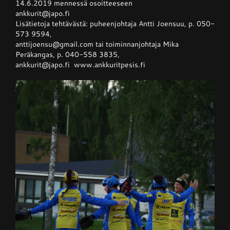
14.6.2019 mennessä osoitteeseen
ankkurit@japo.fi
Lisätietoja tehtävästä: puheenjohtaja Antti Joensuu, p. 050-
573 9594,
anttijoensu@gmail.com tai toiminnanjohtaja Mika
Peräkangas, p. 040-558 3835,
ankkurit@japo.fi www.ankkuritpesis.fi