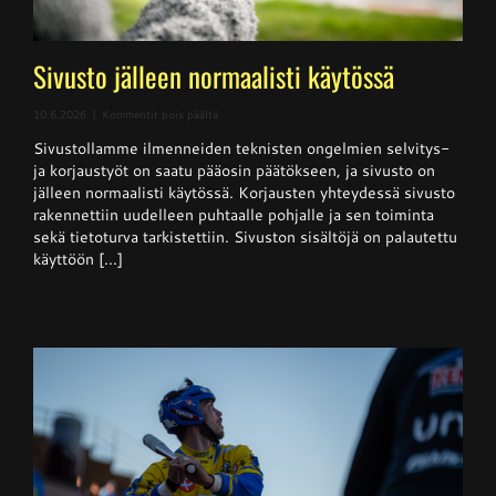
Sivusto jälleen normaalisti käytössä
artikkelissa
10.6.2026
|
Kommentit pois päältä
Sivusto
Sivustollamme ilmenneiden teknisten ongelmien selvitys-
jälleen
normaalisti
ja korjaustyöt on saatu pääosin päätökseen, ja sivusto on
käytössä
jälleen normaalisti käytössä. Korjausten yhteydessä sivusto
rakennettiin uudelleen puhtaalle pohjalle ja sen toiminta
sekä tietoturva tarkistettiin. Sivuston sisältöjä on palautettu
käyttöön [...]