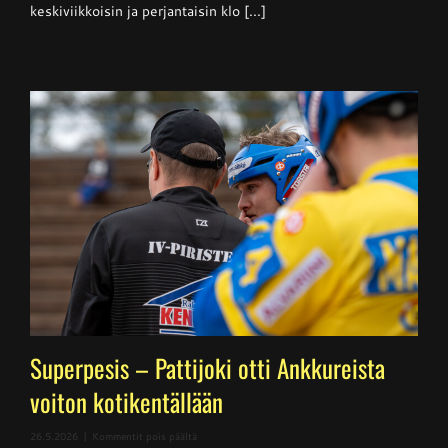
keskiviikkoisin ja perjantaisin klo [...]
Superpesis – Pattijoki otti Ankkureista
voiton kotikentällään
artikkelissa
26.5.2026
|
Kommentit pois päältä