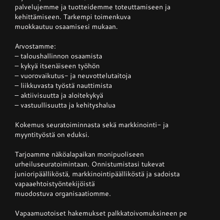
palvelujemme ja tuotteidemme toteuttamiseen ja
kehittämiseen. Tarkempi toimenkuva
muokkautuu osaamisesi mukaan.
Arvostamme:
– taloushallinnon osaamista
– kykyä itsenäiseen työhön
– vuorovaikutus- ja neuvottelutaitoja
– liikkuvasta työstä nauttimista
– aktiivisuutta ja aloitekykyä
– vastuullisuutta ja kehityshalua
Kokemus seuratoiminnasta sekä markkinointi- ja
myyntityöstä on eduksi.
Tarjoamme näköalapaikan monipuoliseen
urheiluseuratoimintaan. Onnistumistasi tukevat
junioripäälliköstä, markkinointipäälliköstä ja sadoista
vapaaehtoistyöntekijöistä
muodostuva organisaatiomme.
Vapaamuotoiset hakemukset palkkatoivomuksineen pe