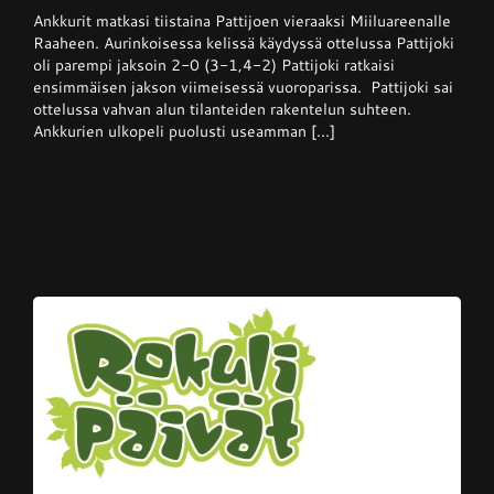
Superpesis
Ankkurit matkasi tiistaina Pattijoen vieraaksi Miiluareenalle
–
Pattijoki
Raaheen. Aurinkoisessa kelissä käydyssä ottelussa Pattijoki
otti
oli parempi jaksoin 2-0 (3-1,4-2) Pattijoki ratkaisi
Ankkureista
ensimmäisen jakson viimeisessä vuoroparissa. Pattijoki sai
voiton
kotikentällään
ottelussa vahvan alun tilanteiden rakentelun suhteen.
Ankkurien ulkopeli puolusti useamman [...]