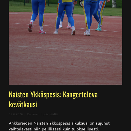
Naisten Ykköspesis: Kangerteleva
kevätkausi
artikkelissa
19.6.2026
|
Kommentit pois päältä
Naisten
Ankkureiden Naisten Ykköspesis alkukausi on sujunut
Ykköspesis:
Kangerteleva
vaihtelevasti niin pelillisesti kuin tuloksellisesti.