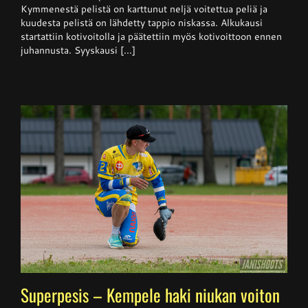
kevätkausi
Kymmenestä pelistä on karttunut neljä voitettua peliä ja
kuudesta pelistä on lähdetty tappio niskassa. Alkukausi
startattiin kotivoitolla ja päätettiin myös kotivoittoon ennen
juhannusta. Syyskausi [...]
Superpesis – Kempele haki niukan voiton