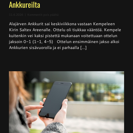
Ankkureilta
artikkelissa
11.6.2026
|
Kommentit pois päältä
Superpesis
Alajärven Ankkurit sai keskiviikkona vastaan Kempeleen
–
Kempele
Kirin Saltex Areenalle. Ottelu oli tiukkaa vääntöä. Kempele
haki
kuitenkin vei kaksi pistettä mukanaan voitettuaan ottelun
niukan
jaksoin 0-1 (1-1, 4-5) Ottelun ensimmäinen jakso alkoi
voiton
Ankkureilta
Ankkurien sisävuorolla ja ei parhaalla [...]