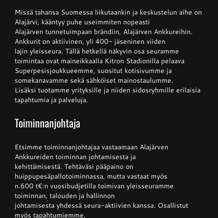
Missä tahansa Suomessa liikutaankin ja keskustelun aihe on
Alajärvi, kääntyy puhe useimmiten nopeasti
Junnupesis
Alajärven tunnetuimpaan brändiin, Alajärven Ankkureihin.
Ankkurit on aktiivinen, yli 400- jäseninen viiden
lajin yleisseura. Tällä hetkellä näkyvin osa seuramme
Fanituotteet
toimintaa ovat maineikkaalla Kitron Stadionilla pelaava
Superpesisjoukkueemme, suositut kotisivumme ja
somekanavamme sekä sähköiset mainostaulumme.
Lisäksi tuotamme yrityksille ja niiden sidosryhmille erilaisia
Palvelut
tapahtumia ja palveluja.
Toiminnanjohtaja
Info
Etsimme toiminnanjohtajaa vastaamaan Alajärven
Ankkureiden toiminnan johtamisesta ja
Yhteystiedot
kehittämisestä. Tehtäväsi pääpaino on
huippupesäpallotoiminnassa, mutta vastaat myös
n.600 t€:n vuosibudjetilla toimivan yleisseuramme
toiminnan, talouden ja hallinnon
johtamisesta yhdessä seura-aktiivien kanssa. Osallistut
myös tapahtumiemme,