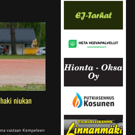
haki niukan
ssa
is
kkona vastaan Kempeleen