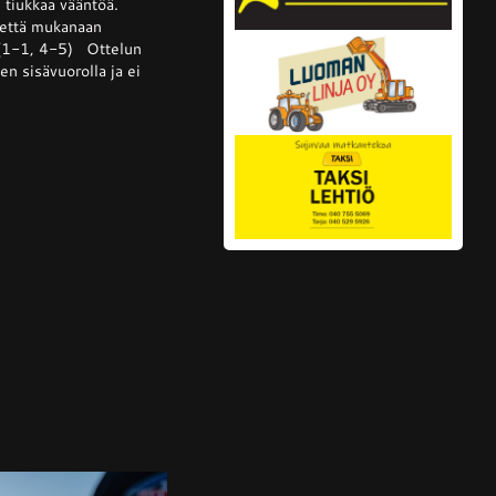
i tiukkaa vääntöä.
tettä mukanaan
 (1-1, 4-5) Ottelun
lta
n sisävuorolla ja ei