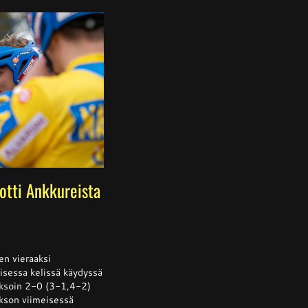
 otti Ankkureista
ssa
is
oen vieraaksi
isessa kelissä käydyssä
jaksoin 2-0 (3-1,4-2)
sta
akson viimeisessä