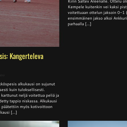
Kirin Saltex Areenalle. Ottelu ol
haki
Kempele kuitenkin vei kaksi pis
niukan
voitettuaan ottelun jaksoin 0-1
voiton
Ankkurei
ensimmäinen jakso alkoi Ankkurie
parhaalla [...]
sis: Kangerteleva
artikkelissa
ältä
Naisten
köspesis alkukausi on sujunut
Ykköspesis:
Kangerteleva
isesti kuin tuloksellisesti.
kevätkausi
arttunut neljä voitettua peliä ja
detty tappio niskassa. Alkukausi
ja päätettiin myös kotivoittoon
ausi [...]