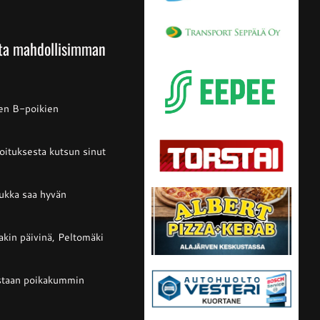
sta mahdollisimman
en B-poikien
joituksesta kutsun sinut
rukka saa hyvän
akin päivinä, Peltomäki
astaan poikakummin