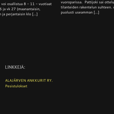
kotikentä
alkaa
vuoroparissa. Pattijoki sai ottel
 voi osallistua 8 - 11 - vuotiaat
viikolla
tilanteiden rakentelun suhteen. 
6 ja vk 27 (maanantaisin,
26
puolusti useamman [...]
n ja perjantaisin klo [...]
LINKKEJÄ:
ALAJÄRVEN ANKKURIT RY.
Pesistulokset