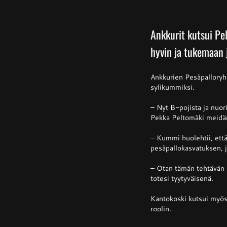
Ankkurit kutsui P
hyvin ja tukemaan j
Ankkurien Pesäpallory
sylikummiksi.
– Nyt B-pojista ja nuor
Pekka Peltomäki meidän
– Kummi huolehtii, että
pesäpallokasvatuksen, j
– Otan tämän tehtävän m
totesi tyytyväisenä.
Kantokoski kutsui myös
roolin.