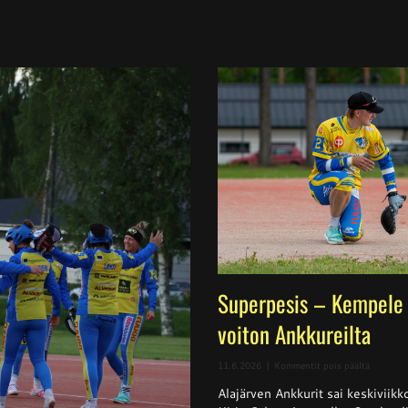
Superpesis – Kempele 
voiton Ankkureilta
artikkeli
11.6.2026
|
Kommentit pois päältä
Superpes
Alajärven Ankkurit sai keskivii
–
Kempele