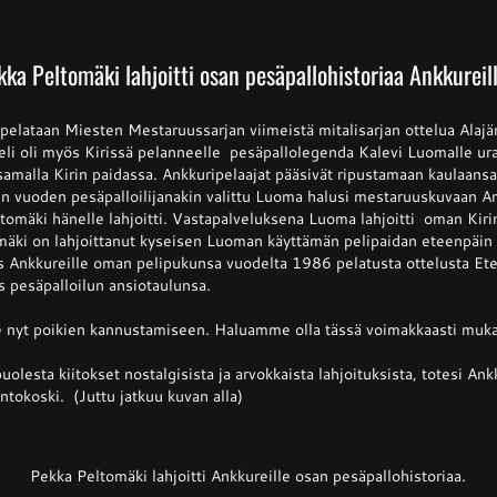
ka Peltomäki lahjoitti osan pesäpallohistoriaa Ankkureill
pelataan Miesten Mestaruussarjan viimeistä mitalisarjan ottelua Alajä
eli oli myös Kirissä pelanneelle pesäpallolegenda Kalevi Luomalle ura
amalla Kirin paidassa. Ankkuripelaajat pääsivät ripustamaan kaulaansa
en vuoden pesäpalloilijanakin valittu Luoma halusi mestaruuskuvaan A
tomäki hänelle lahjoitti. Vastapalveluksena Luoma lahjoitti oman Kiri
mäki on lahjoittanut kyseisen Luoman käyttämän pelipaidan eteenpäin j
ös Ankkureille oman pelipukunsa vuodelta 1986 pelatusta ottelusta E
 pesäpalloilun ansiotaulunsa.
 nyt poikien kannustamiseen. Haluamme olla tässä voimakkaasti muka
olesta kiitokset nostalgisista ja arvokkaista lahjoituksista, totesi A
tokoski. (Juttu jatkuu kuvan alla)
Pekka Peltomäki lahjoitti Ankkureille osan pesäpallohistoriaa.