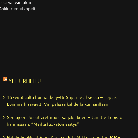
llään
ussa vahvan alun
Ankkurien ulkopeli
YLE URHEILU
16-vuotiaalta huima debyytti Superpesiksessä – Topias
Lönnmark säväytti Vimpelissä kahdella kunnarillaan
Seinäjoen Jussittaret nousi sarjakärkeen – Janette Lepistö
harmissaan: ”Meiltä luokaton esitys”
Mitaliehdokkaat Pinja Kärhä ja Ella Mikkola nuorten MM-