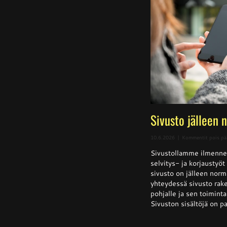
Sivusto jälleen 
10.6.2026
|
Kommentit pois pä
Sivustollamme ilmenne
selvitys- ja korjaustyö
sivusto on jälleen norm
yhteydessä sivusto rake
pohjalle ja sen toiminta 
Sivuston sisältöjä on pa