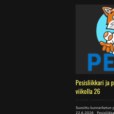
Pesisliikkari ja 
viikolla 26
27.5.2026
|
Kommentit pois pä
Suosittu kunnariketun pe
22.6.2026 Pesisliikkar