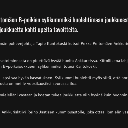
eltomäen B-poikien sylikummiksi huolehtimaan joukkuee
oukkuetta kohti upeita tavoitteita.
hmän puheenjohtaja Tapio Kantokoski kutsui Pekka Peltomäen Ankkuri
isotoiminnasta on pidettävä hyvää huolta Ankkureissa. Kiitollisena lah
 B-poikajoukkueen sylikummiksi, totesi Kantokoski.
 lapsi saa hyvän kasvatuksen. Sylikummi huolehtii myös siitä, että po
osta on meille vuosikausiksi seurassa iloa.
ielelläni vastaan ja koetan tukea joukkuetta niin hyvinä kuin huonoin
 Ankkuriaktiivi Reino Jaatisen kummiosastolle, joka ottaa ilomielin v