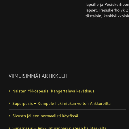
lapsille ja Pesiskerhoon
lapset. Pesiskerho vk 2
tiistaisin, keskiviikkoisi
VIIMEISIMMÄT ARTIKKELIT
Naisten Ykköspesis: Kangerteleva kevätkausi
Superpesis – Kempele haki niukan voiton Ankkureilta
Sivusto jälleen normaalisti käytössä
Superpesis – Ankkurit nappasi pisteen hallitsevalta