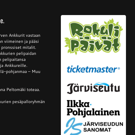
e.
rven Ankkurit vastaan
n viimeinen ja pääsi
 pronssiset mitalit.
nkkurien pelipaidan
n pelipaitansa
a Ankkureille.
telä-pohjanmaa – Muu
na Peltomäki toteaa.
nkkurien pesäpalloryhmän