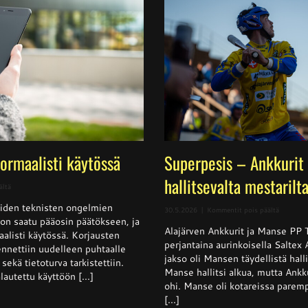
normaalisti käytössä
Superpesis – Ankkurit 
hallitsevalta mestarilt
artikkelissa
ältä
Sivusto
iden teknisten ongelmien
jälleen
artikkeli
30.5.2026
|
Kommentit pois päältä
normaalisti
t on saatu pääosin päätökseen, ja
Superpes
käytössä
Alajärven Ankkurit ja Manse PP 
–
aalisti käytössä. Korjausten
Ankkurit
perjantaina aurinkoisella Saltex
nnettiin uudelleen puhtaalle
nappasi
jakso oli Mansen täydellistä halli
sekä tietoturva tarkistettiin.
pisteen
Manse hallitsi alkua, mutta Ankku
hallitsev
lautettu käyttöön [...]
mestarilt
ohi. Manse oli kotareissa parempi
[...]