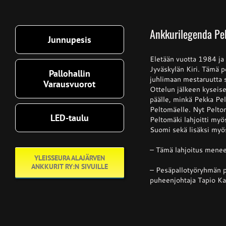
Ankkurilegenda Pek
Junnupesis
Eletään vuotta 1984 ja 
Jyväskylän Kiri. Tämä p
Pallohallin
juhlimaan mestaruutta s
Varausvuorot
Ottelun jälkeen kyseis
päälle, minkä Pekka Pel
Peltomäelle. Nyt Pelto
LED-taulu
Peltomäki lahjoitti my
Suomi sekä lisäksi myös
– Tämä lahjoitus menee
YLEISSEURA ALAJÄRVEN
ANKKURIT RY:N SIVUILLE
– Pesäpallotyöryhmän pu
puheenjohtaja Tapio Kan