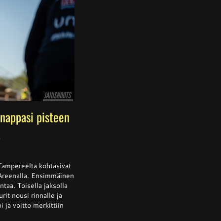
nappasi pisteen
a
ssa
is
Tampereelta kohtasivat
 Areenalla. Ensimmäinen
ntaa. Toisella jaksolla
rit nousi rinnalle ja
alta
a
 ja voitto merkittiin