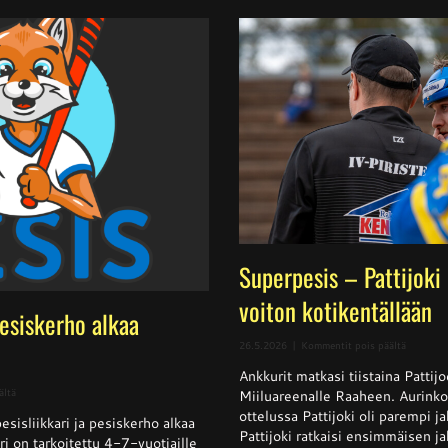
Superpesis – Pattijoki
voiton kotikentällään
pesiskerho alkaa
artikkeli
26.5.2026
|
Kommentit pois päältä
Superpes
Ankkurit matkasi tiistaina Pattij
–
Pattijoki
artikkelissa
ältä
Miiluareenalle Raaheen. Aurinko
otti
Pesisliikkari
ottelussa Pattijoki oli parempi 
Ankkurei
sisliikkari ja pesiskerho alkaa
ja
Pattijoki ratkaisi ensimmäisen j
voiton
pesiskerho
i on tarkoitettu 4-7-vuotiaille