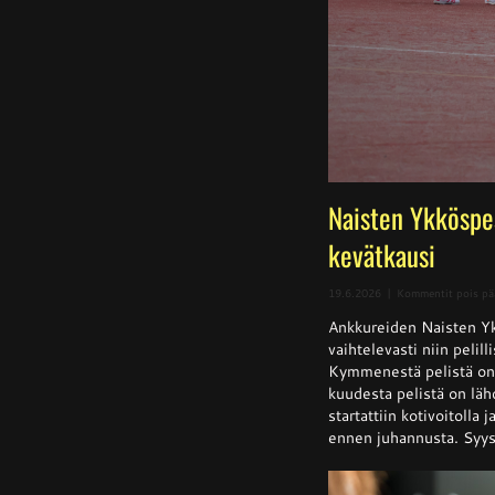
Naisten Ykköspe
kevätkausi
19.6.2026
|
Kommentit pois pä
Ankkureiden Naisten Yk
vaihtelevasti niin pelill
Kymmenestä pelistä on k
kuudesta pelistä on läh
startattiin kotivoitolla 
ennen juhannusta. Syysk