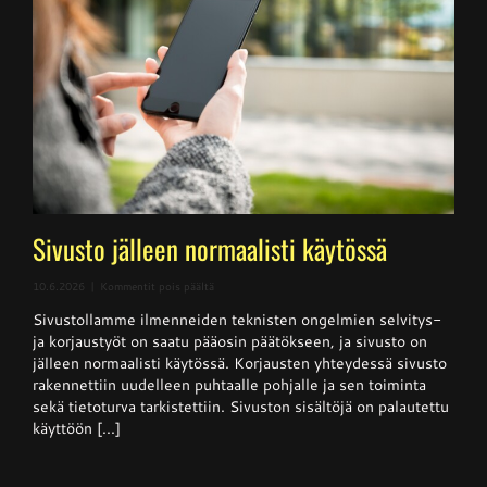
Sivusto jälleen normaalisti käytössä
artikkelissa
10.6.2026
|
Kommentit pois päältä
Sivusto
Sivustollamme ilmenneiden teknisten ongelmien selvitys-
jälleen
normaalisti
ja korjaustyöt on saatu pääosin päätökseen, ja sivusto on
käytössä
jälleen normaalisti käytössä. Korjausten yhteydessä sivusto
rakennettiin uudelleen puhtaalle pohjalle ja sen toiminta
sekä tietoturva tarkistettiin. Sivuston sisältöjä on palautettu
käyttöön [...]