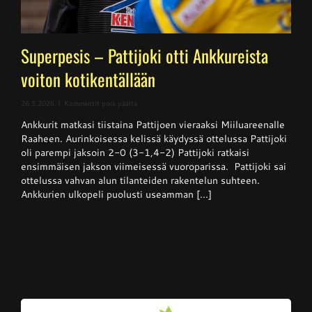
Superpesis – Pattijoki otti Ankkureista
voiton kotikentällään
artikkelissa
26.5.2026
|
Kommentit pois päältä
Superpesis
Ankkurit matkasi tiistaina Pattijoen vieraaksi Miiluareenalle
–
Pattijoki
Raaheen. Aurinkoisessa kelissä käydyssä ottelussa Pattijoki
otti
oli parempi jaksoin 2-0 (3-1,4-2) Pattijoki ratkaisi
Ankkureista
ensimmäisen jakson viimeisessä vuoroparissa. Pattijoki sai
voiton
kotikentällään
ottelussa vahvan alun tilanteiden rakentelun suhteen.
Ankkurien ulkopeli puolusti useamman [...]