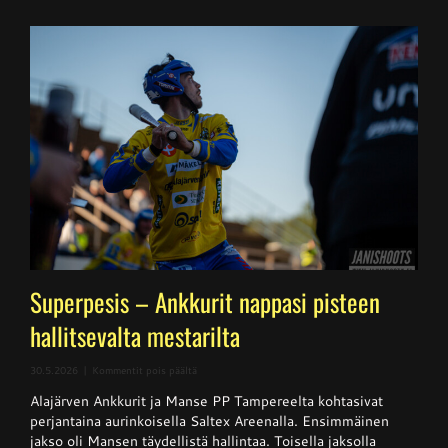
Superpesis – Ankkurit nappasi pisteen
hallitsevalta mestarilta
artikkelissa
30.5.2026
|
Kommentit pois päältä
Superpesis
Alajärven Ankkurit ja Manse PP Tampereelta kohtasivat
–
Ankkurit
perjantaina aurinkoisella Saltex Areenalla. Ensimmäinen
nappasi
jakso oli Mansen täydellistä hallintaa. Toisella jaksolla
pisteen