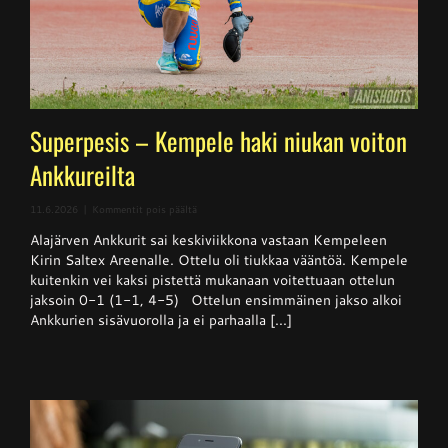
Superpesis – Kempele haki niukan voiton
Ankkureilta
artikkelissa
11.6.2026
|
Kommentit pois päältä
Superpesis
Alajärven Ankkurit sai keskiviikkona vastaan Kempeleen
–
Kempele
Kirin Saltex Areenalle. Ottelu oli tiukkaa vääntöä. Kempele
haki
kuitenkin vei kaksi pistettä mukanaan voitettuaan ottelun
niukan
jaksoin 0-1 (1-1, 4-5) Ottelun ensimmäinen jakso alkoi
voiton
Ankkureilta
Ankkurien sisävuorolla ja ei parhaalla [...]