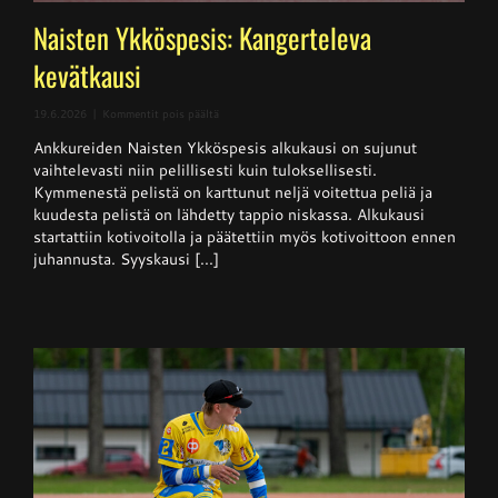
Naisten Ykköspesis: Kangerteleva
kevätkausi
artikkelissa
19.6.2026
|
Kommentit pois päältä
Naisten
Ankkureiden Naisten Ykköspesis alkukausi on sujunut
Ykköspesis:
Kangerteleva
vaihtelevasti niin pelillisesti kuin tuloksellisesti.
kevätkausi
Kymmenestä pelistä on karttunut neljä voitettua peliä ja
kuudesta pelistä on lähdetty tappio niskassa. Alkukausi
startattiin kotivoitolla ja päätettiin myös kotivoittoon ennen
juhannusta. Syyskausi [...]