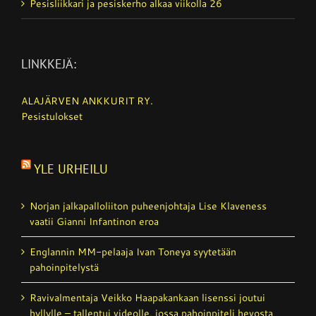
Pesisliikkari ja pesiskerho alkaa viikolla 26
LINKKEJÄ:
ALAJÄRVEN ANKKURIT RY.
Pesistulokset
YLE URHEILU
Norjan jalkapalloliiton puheenjohtaja Lise Klaveness
vaatii Gianni Infantinon eroa
Englannin MM-pelaaja Ivan Toneya syytetään
pahoinpitelystä
Ravivalmentaja Veikko Haapakankaan lisenssi joutui
hyllylle – tallentui videolle, jossa pahoinpiteli hevosta