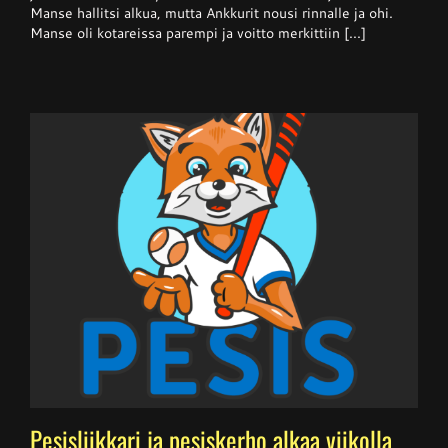
Manse hallitsi alkua, mutta Ankkurit nousi rinnalle ja ohi.
hallitsevalta
mestarilta
Manse oli kotareissa parempi ja voitto merkittiin [...]
Pesisliikkari ja pesiskerho alkaa viikolla