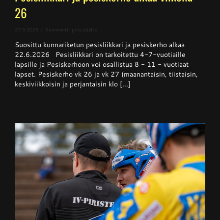
26
artikkelissa
27.5.2026
|
Kommentit pois päältä
Pesisliikkari
Suosittu kunnariketun pesisliikkari ja pesiskerho alkaa
ja
pesiskerho
22.6.2026 Pesisliikkari on tarkoitettu 4-7-vuotiaille
alkaa
lapsille ja Pesiskerhoon voi osallistua 8 - 11 - vuotiaat
viikolla
lapset. Pesiskerho vk 26 ja vk 27 (maanantaisin, tiistaisin,
26
keskiviikkoisin ja perjantaisin klo [...]