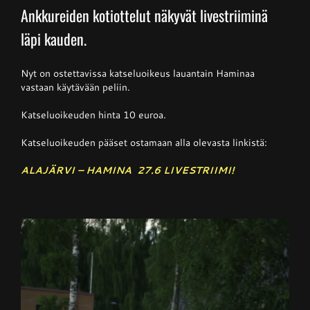
Ankkureiden kotiottelut näkyvät livestriiminä
läpi kauden.
Junnupesis
Nyt on ostettavissa katseluoikeus lauantain Haminaa
Fanituotteet
vastaan käytävään peliin.
Katseluoikeuden hinta 10 euroa.
Palvelut
Katseluoikeuden pääset ostamaan alla olevasta linkistä:
ALAJÄRVI – HAMINA 27.6 LIVESTRIIMI!
Info
Yhteystiedot