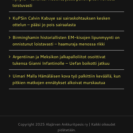
toistuvasti
KuPSin Calvin Kabuye sai sairaskohtauksen kesken
ottelun – pääsi jo pois sairaalasta
Birminghamin historiallisten EM-kisojen lipunmyynti on
onnistunut loistavasti – haamuraja menossa rikki
Argentiinan ja Meksikon jalkapalloliitot osoittivat
tukensa Gianni Infantinolle – Uefan boikotti jatkuu
Uimari Malla Hämäläisen kova työ palkittiin keväällä, kun
pitkien matkojen ennätykset alkoivat murskautua
Copyright 2025 Alajärven Ankkuritpesis ry | Kaikki oikeudet
pidätetään.