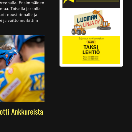
 Areenalla. Ensimmäinen
ntaa. Toisella jaksolla
rit nousi rinnalle ja
alta
a
 ja voitto merkittiin
 otti Ankkureista
ssa