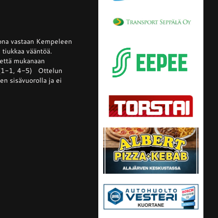
ssa
is
kkona vastaan Kempeleen
i tiukkaa vääntöä.
tettä mukanaan
 (1-1, 4-5) Ottelun
lta
n sisävuorolla ja ei