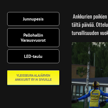
Ankkurien poikien 
Junnupesis
tältä päivää. Ottel
turvallisuuden vuok
Pallohallin
Varausvuorot
LED-taulu
YLEISSEURA ALAJÄRVEN
ANKKURIT RY:N SIVUILLE