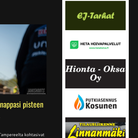
nappasi pisteen
a
ssa
is
Tampereelta kohtasivat