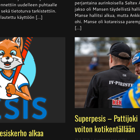
Ankkurit
perjantaina aurinkoisella Saltex
nnettiin uudelleen puhtaalle
nappasi
jakso oli Mansen täydellistä halli
sekä tietoturva tarkistettiin.
pisteen
Manse hallitsi alkua, mutta Ankku
hallitsev
lautettu käyttöön [...]
mestarilt
ohi. Manse oli kotareissa parempi
[...]
Superpesis – Pattijoki
voiton kotikentällään
pesiskerho alkaa
artikkeli
26.5.2026
|
Kommentit pois päältä