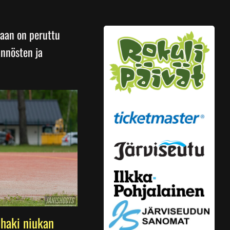
taan on peruttu
ännösten ja
haki niukan