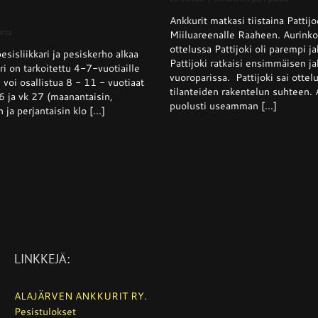
Superpes
Ankkurit matkasi tiistaina Pattij
–
Pattijoki
artikkelissa
ältä
Miiluareenalle Raaheen. Aurinko
otti
Pesisliikkari
ottelussa Pattijoki oli parempi 
Ankkurei
sisliikkari ja pesiskerho alkaa
ja
Pattijoki ratkaisi ensimmäisen j
voiton
pesiskerho
i on tarkoitettu 4-7-vuotiaille
kotikentä
alkaa
vuoroparissa. Pattijoki sai ottel
 voi osallistua 8 - 11 - vuotiaat
viikolla
tilanteiden rakentelun suhteen. 
6 ja vk 27 (maanantaisin,
26
puolusti useamman [...]
n ja perjantaisin klo [...]
LINKKEJÄ:
ALAJÄRVEN ANKKURIT RY.
Pesistulokset