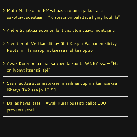
Matti Mattsson ui EM-altaassa uransa jatkosta ja
uskottavuudestaan – ”Kisoista on palattava hymy huulilla”
Andre Sá jatkaa Suomen lentisnaisten päävalmentajana
Ylen tiedot: Veikkausliiga-tähti Kasper Paananen siirtyy
Ruotsiin – lainasopimuksessa muhkea optio
Awak Kuier pelaa uransa kovinta kautta WNBA:ssa – ”Hän
on lyönyt itsensä läpi”
Sää muuttaa suunnistuksen maailmancupin alkamisaikaa –
lähetys TV2:ssa jo 12.50
Dallas hävisi taas – Awak Kuier pussitti pallot 100-
prosenttisesti