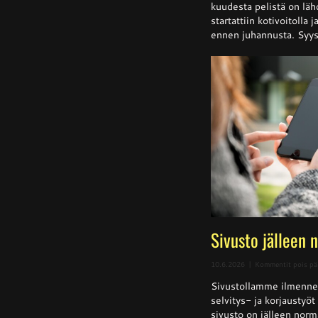
kuudesta pelistä on läh
startattiin kotivoitolla 
ennen juhannusta. Syysk
Sivusto jälleen 
10.6.2026
|
Kommentit pois pä
Sivustollamme ilmenne
selvitys- ja korjaustyö
sivusto on jälleen norm