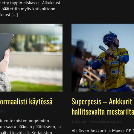
detty tappio niskassa. Alkukausi
ja päätettiin myös kotivoittoon
ausi [...]
normaalisti käytössä
Superpesis – Ankkurit 
hallitsevalta mestarilt
artikkelissa
ältä
Sivusto
iden teknisten ongelmien
jälleen
artikkeli
30.5.2026
|
Kommentit pois päältä
normaalisti
t on saatu pääosin päätökseen, ja
Superpes
käytössä
Alajärven Ankkurit ja Manse PP 
–
aalisti käytössä. Korjausten