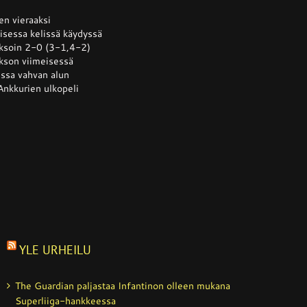
is
oen vieraaksi
isessa kelissä käydyssä
jaksoin 2-0 (3-1,4-2)
sta
akson viimeisessä
llään
ussa vahvan alun
Ankkurien ulkopeli
YLE URHEILU
The Guardian paljastaa Infantinon olleen mukana
Superliiga-hankkeessa