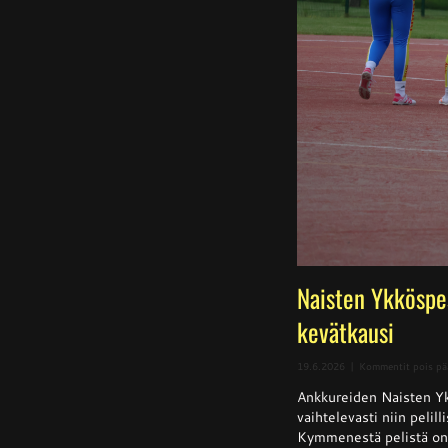
Naisten Ykköspe
kevätkausi
19.6.2026
|
Kommentit pois pä
Ankkureiden Naisten Yk
vaihtelevasti niin pelill
Kymmenestä pelistä on k