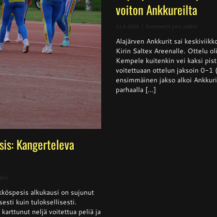
voiton Ankkureilta
artikkeli
11.6.2026
|
Kommentit pois päältä
Superpes
Alajärven Ankkurit sai keskivii
–
Kempele
Kirin Saltex Areenalle. Ottelu ol
haki
Kempele kuitenkin vei kaksi pis
niukan
voitettuaan ottelun jaksoin 0-1
voiton
Ankkurei
ensimmäinen jakso alkoi Ankkurie
parhaalla [...]
sis: Kangerteleva
artikkelissa
ältä
Naisten
köspesis alkukausi on sujunut
Ykköspesis:
Kangerteleva
isesti kuin tuloksellisesti.
kevätkausi
arttunut neljä voitettua peliä ja