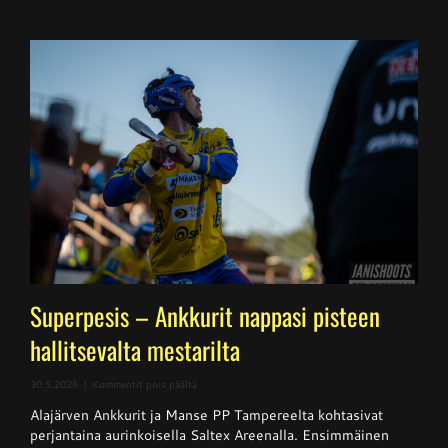
Superpesis – Ankkurit nappasi pisteen
hallitsevalta mestarilta
artikkelissa
30.5.2026
|
Kommentit pois päältä
Superpesis
Alajärven Ankkurit ja Manse PP Tampereelta kohtasivat
–
Ankkurit
perjantaina aurinkoisella Saltex Areenalla. Ensimmäinen
nappasi