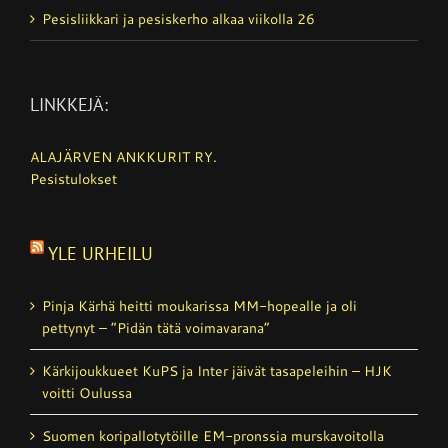
Pesisliikkari ja pesiskerho alkaa viikolla 26
LINKKEJÄ:
ALAJÄRVEN ANKKURIT RY.
Pesistulokset
YLE URHEILU
Pinja Kärhä heitti moukarissa MM-hopealle ja oli
pettynyt – ”Pidän tätä voimavarana”
Kärkijoukkueet KuPS ja Inter jäivät tasapeleihin – HJK
voitti Oulussa
Suomen koripallotytöille EM-pronssia murskavoitolla