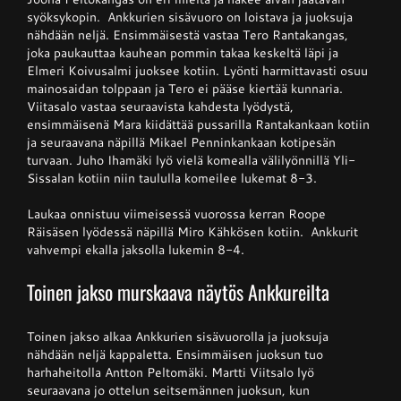
syöksykopin. Ankkurien sisävuoro on loistava ja juoksuja
nähdään neljä. Ensimmäisestä vastaa Tero Rantakangas,
joka paukauttaa kauhean pommin takaa keskeltä läpi ja
Elmeri Koivusalmi juoksee kotiin. Lyönti harmittavasti osuu
mainosaidan tolppaan ja Tero ei pääse kiertää kunnaria.
Viitasalo vastaa seuraavista kahdesta lyödystä,
ensimmäisenä Mara kiidättää pussarilla Rantakankaan kotiin
ja seuraavana näpillä Mikael Penninkankaan kotipesän
turvaan. Juho Ihamäki lyö vielä komealla välilyönnillä Yli-
Sissalan kotiin niin taululla komeilee lukemat 8-3.
Laukaa onnistuu viimeisessä vuorossa kerran Roope
Räisäsen lyödessä näpillä Miro Kähkösen kotiin. Ankkurit
vahvempi ekalla jaksolla lukemin 8-4.
Toinen jakso murskaava näytös Ankkureilta
Toinen jakso alkaa Ankkurien sisävuorolla ja juoksuja
nähdään neljä kappaletta. Ensimmäisen juoksun tuo
harhaheitolla Antton Peltomäki. Martti Viitsalo lyö
seuraavana jo ottelun seitsemännen juoksun, kun