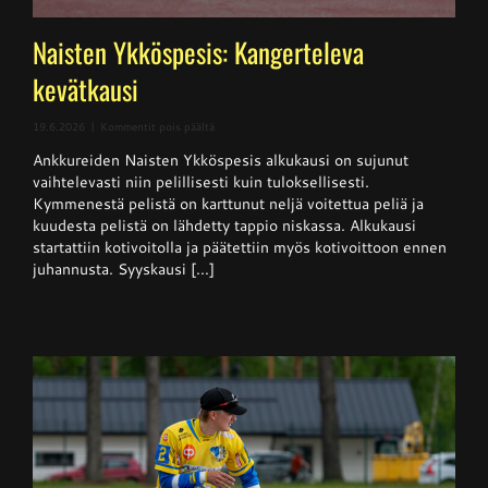
Naisten Ykköspesis: Kangerteleva
kevätkausi
artikkelissa
19.6.2026
|
Kommentit pois päältä
Naisten
Ankkureiden Naisten Ykköspesis alkukausi on sujunut
Ykköspesis:
Kangerteleva
vaihtelevasti niin pelillisesti kuin tuloksellisesti.
kevätkausi
Kymmenestä pelistä on karttunut neljä voitettua peliä ja
kuudesta pelistä on lähdetty tappio niskassa. Alkukausi
startattiin kotivoitolla ja päätettiin myös kotivoittoon ennen
juhannusta. Syyskausi [...]