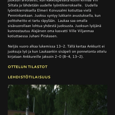
juoksun arvoisesti, kun kakkospesältä kotiin kirmaa Vili
Siltala ja lähdetään uudelle lyöntikierrokselle. Uudella
lyöntikierroksella Elmeri Koivusalmi kotiuttaa vielä
Penninkankaan. Juoksu syntyy lukkarin avustuksella, kun
polttoheitto ei tartu räpylään. Laukaa saa omalla
sisävuorollaan lohtua yhdestä juoksusta. Juoksun lyöjänä
kunnostautuu Alajärven oma kasvatti Ville Viljanmaa
kotiuttaessa Juhani Pirskasen.
Neljäs vuoro alkaa lukemissa 13-2. Tällä kertaa Ankkurit ei
juoksuja lyö ja kun Laukaankin sisäpeli on ponnetonta ottelu
kirjataan Ankkureille jaksoin 2-0 (8-4, 13-2).
OTTELUN TILASTOT
LEHDISTÖTILAISUUS