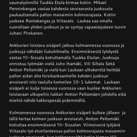
saumalyönnillä Tuukka Etula kirmaa kotiin. Mikael
Penninkangas vastaa kahdesta seuraavasta juoksusta
paukauttamalla pallon maisemiin kolmosrajasta. Kotiin
juoksee Rantakangas ja Viitasalo. Laukaa saa omalla
vuorollaan yhden juoksun ja se syntyy vapaataipaleen turvin
Juhani Pirskanen.
Ankkurien loistava sisäpeli jatkuu kolmannessa vuorossa ja
juoksuja nähdään liukuhihnalla. Ensimmäisestä lyödystä
vastaa Yli-Sissala kotiuttamalla Tuukka Etulan. Juoksuja
onnistuu lyömään vielä Juho Ihamäki, Vili Siltala Sekä
Antton Peltomäki ja vielä kun Laukaan ulkokenttä heittää
pallon aidan alta hirsikankaantielle kahden juoksun
arvoisesti niin taululla komeilee 10-1 lukemat. Laukaan
sisäpeli ei kulje toisessa vuorossa vaan kuolee Ankkurien
loistavaan ulkopeliin lukkari Antton Peltomäen johdolla eikä
miehiä nähdä kakkospesää pidemmällä.
Kolmannessa vuorossa Ankkurien sisäpeli kulkee jälleen ja
tällä kertaa kolmen juoksun arvoisesti. Antton Peltomäki
kotiuttaa ensimmäisenä Yli-Sissalan. Viimeisenä lyöjänä
Viitasalo lyö etutilanteessa pallon kolmosrajasta maisemiin