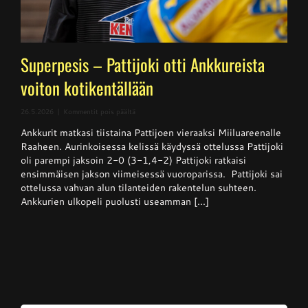
Superpesis – Pattijoki otti Ankkureista
voiton kotikentällään
artikkelissa
26.5.2026
|
Kommentit pois päältä
Superpesis
Ankkurit matkasi tiistaina Pattijoen vieraaksi Miiluareenalle
–
Pattijoki
Raaheen. Aurinkoisessa kelissä käydyssä ottelussa Pattijoki
otti
oli parempi jaksoin 2-0 (3-1,4-2) Pattijoki ratkaisi
Ankkureista
ensimmäisen jakson viimeisessä vuoroparissa. Pattijoki sai
voiton
kotikentällään
ottelussa vahvan alun tilanteiden rakentelun suhteen.
Ankkurien ulkopeli puolusti useamman [...]