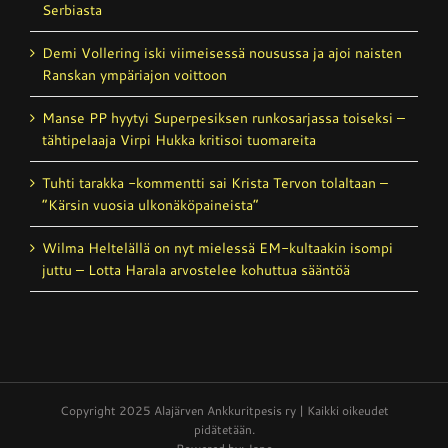
Serbiasta
Demi Vollering iski viimeisessä nousussa ja ajoi naisten
Ranskan ympäriajon voittoon
Manse PP hyytyi Superpesiksen runkosarjassa toiseksi –
tähtipelaaja Virpi Hukka kritisoi tuomareita
Tuhti tarakka -kommentti sai Krista Tervon tolaltaan –
”Kärsin vuosia ulkonäköpaineista”
Wilma Heltelällä on nyt mielessä EM-kultaakin isompi
juttu – Lotta Harala arvostelee kohuttua sääntöä
Copyright 2025 Alajärven Ankkuritpesis ry | Kaikki oikeudet
pidätetään.