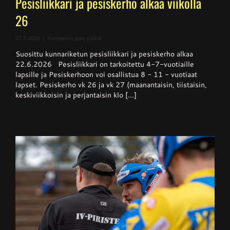
Pesisliikkari ja pesiskerho alkaa viikolla
26
artikkelissa
27.5.2026
|
Kommentit pois päältä
Pesisliikkari
Suosittu kunnariketun pesisliikkari ja pesiskerho alkaa
ja
pesiskerho
22.6.2026 Pesisliikkari on tarkoitettu 4-7-vuotiaille
alkaa
lapsille ja Pesiskerhoon voi osallistua 8 - 11 - vuotiaat
viikolla
lapset. Pesiskerho vk 26 ja vk 27 (maanantaisin, tiistaisin,
26
keskiviikkoisin ja perjantaisin klo [...]