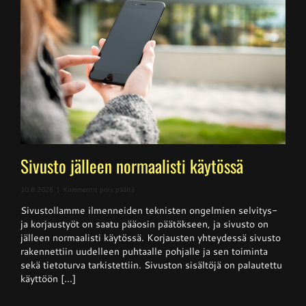
Sivusto jälleen normaalisti käytössä
artikkelissa
10.6.2026
|
Kommentit pois päältä
Sivusto
Sivustollamme ilmenneiden teknisten ongelmien selvitys-
jälleen
normaalisti
ja korjaustyöt on saatu pääosin päätökseen, ja sivusto on
käytössä
jälleen normaalisti käytössä. Korjausten yhteydessä sivusto
rakennettiin uudelleen puhtaalle pohjalle ja sen toiminta
sekä tietoturva tarkistettiin. Sivuston sisältöjä on palautettu
käyttöön [...]