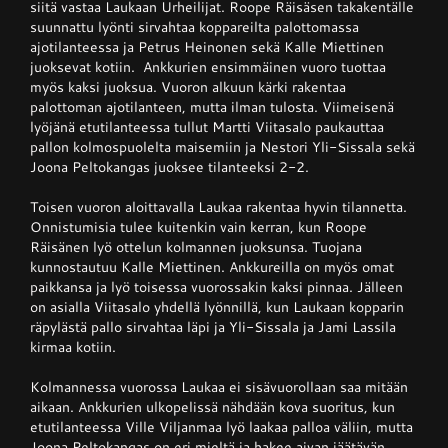
siitä vastaa Laukaan Urheilijat. Roope Räisäsen takakentälle
suunnattu lyönti sirvahtaa koppareilta palottomassa
ajotilanteessa ja Petrus Heinonen sekä Kalle Miettinen
juoksevat kotiin. Ankkurien ensimmäinen vuoro tuottaa
myös kaksi juoksua. Vuoron alkuun kärki rakentaa
palottoman ajotilanteen, mutta ilman tulosta. Viimeisenä
lyöjänä etutilanteessa tullut Martti Viitasalo paukauttaa
pallon kolmospuolelta maisemiin ja Nestori Yli-Sissala sekä
Joona Peltokangas juoksee tilanteeksi 2-2.
Toisen vuoron aloittavalla Laukaa rakentaa hyvin tilannetta.
Onnistumisia tulee kuitenkin vain kerran, kun Roope
Räisänen lyö ottelun kolmannen juoksunsa. Tuojana
kunnostautuu Kalle Miettinen. Ankkureilla on myös omat
paikkansa ja lyö toisessa vuorossakin kaksi pinnaa. Jälleen
on asialla Viitasalo yhdellä lyönnillä, kun Laukaan kopparin
räpylästä pallo sirvahtaa läpi ja Yli-Sissala ja Jami Lassila
kirmaa kotiin.
Kolmannessa vuorossa Laukaa ei sisävuorollaan saa mitään
aikaan. Ankkurien ulkopelissä nähdään kova suoritus, kun
etutilanteessa Ville Viljanmaa lyö laakaa palloa väliin, mutta
Joona Peltokangas on eri mieltä ja hakee aivan jäätävän