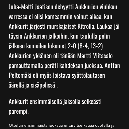
Juha-Matti Jaatisen debyytti Ankkurien viuhkan
varressa ei olisi komeammin voinut alkaa, kun
Junnupesis
Ankkurit järjesti murskajaiset Kitrolla. Laukaa jäi
täysin Ankkurien jalkoihin, kun taululla pelin
Fanituotteet
jälkeen komeilee lukemet 2-0 (8-4, 13-2)
Ankkurien ykkönen oli tänään Martti Viitasalo
Palvelut
pamauttamalla peräti kahdeksan juoksua. Antton
Peltomäki oli myös loistava syöttölautasen
Info
äärellä ja sisäpelissä .
Yhteystiedot
Ankkurit ensimmäisellä jaksolla selkeästi
parempi.
Ottelun ensimmäistä juoksua ei tarvitse kauaa odotella ja