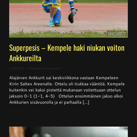
Superpesis – Kempele haki niukan voiton
Ankkureilta
artikkelissa
11.6.2026
|
Kommentit pois päältä
Superpesis
Alajärven Ankkurit sai keskiviikkona vastaan Kempeleen
–
Kempele
Kirin Saltex Areenalle. Ottelu oli tiukkaa vääntöä. Kempele
haki
kuitenkin vei kaksi pistettä mukanaan voitettuaan ottelun
niukan
jaksoin 0-1 (1-1, 4-5) Ottelun ensimmäinen jakso alkoi
voiton
Ankkureilta
Ankkurien sisävuorolla ja ei parhaalla [...]