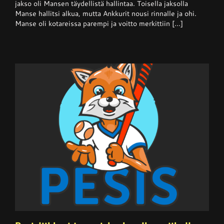
jakso oli Mansen täydellistä hallintaa. Toisella jaksolla
pisteen
Manse hallitsi alkua, mutta Ankkurit nousi rinnalle ja ohi.
hallitsevalta
mestarilta
Manse oli kotareissa parempi ja voitto merkittiin [...]