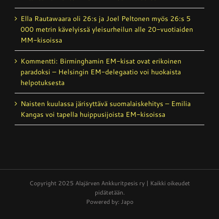
Ella Rautawaara oli 26:s ja Joel Peltonen myös 26:s 5
000 metrin kävelyissä yleisurheilun alle 20-vuotiaiden
MM-kisoissa
Kommentti: Birminghamin EM-kisat ovat erikoinen
paradoksi – Helsingin EM-delegaatio voi huokaista
helpotuksesta
Naisten kuulassa järisyttävä suomalais­kehitys – Emilia
Kangas voi tapella huippusijoista EM-kisoissa
Copyright 2025 Alajärven Ankkuritpesis ry | Kaikki oikeudet
pidätetään.
Powered by: Japo