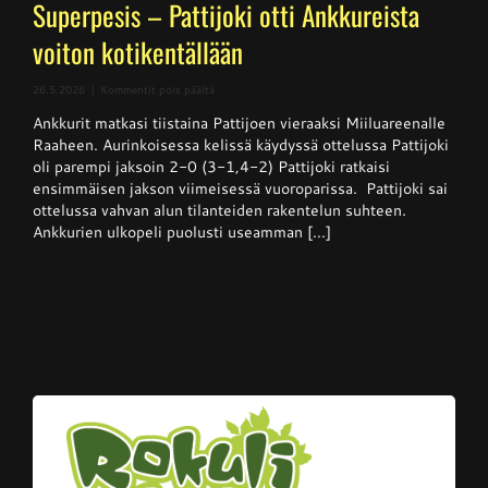
Superpesis – Pattijoki otti Ankkureista
voiton kotikentällään
artikkelissa
26.5.2026
|
Kommentit pois päältä
Superpesis
Ankkurit matkasi tiistaina Pattijoen vieraaksi Miiluareenalle
–
Pattijoki
Raaheen. Aurinkoisessa kelissä käydyssä ottelussa Pattijoki
otti
oli parempi jaksoin 2-0 (3-1,4-2) Pattijoki ratkaisi
Ankkureista
ensimmäisen jakson viimeisessä vuoroparissa. Pattijoki sai
voiton
kotikentällään
ottelussa vahvan alun tilanteiden rakentelun suhteen.
Ankkurien ulkopeli puolusti useamman [...]