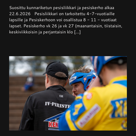
Pesisliikkari
Suosittu kunnariketun pesisliikkari ja pesiskerho alkaa
ja
pesiskerho
22.6.2026 Pesisliikkari on tarkoitettu 4-7-vuotiaille
alkaa
lapsille ja Pesiskerhoon voi osallistua 8 - 11 - vuotiaat
viikolla
lapset. Pesiskerho vk 26 ja vk 27 (maanantaisin, tiistaisin,
26
keskiviikkoisin ja perjantaisin klo [...]