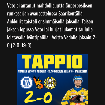
Veto ei antanut mahdollisuutta Superpesiksen
runkosarjan avausottelussa Saarikentällä.
Junnupesis
Ankkurit taisteli ensimmäisellä jaksolla. Toisen
jakson lopussa Veto löi hurjat lukemat taululle
Fanituotteet
loistavalla lyöntipelillä. Voitto Vedolle jaksoin 2-
0 (2-0, 19-3)
Palvelut
Info
Yhteystiedot