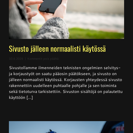
Sivusto jälleen normaalisti käytössä
artikkelissa
10.6.2026
|
Kommentit pois päältä
Sivusto
Sivustollamme ilmenneiden teknisten ongelmien selvitys-
jälleen
normaalisti
ja korjaustyöt on saatu pääosin päätökseen, ja sivusto on
käytössä
jälleen normaalisti käytössä. Korjausten yhteydessä sivusto
rakennettiin uudelleen puhtaalle pohjalle ja sen toiminta
sekä tietoturva tarkistettiin. Sivuston sisältöjä on palautettu
käyttöön [...]