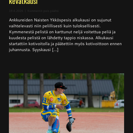
kevätkausi
artikkelissa
19.6.2026
|
Kommentit pois päältä
Naisten
Ankkureiden Naisten Ykköspesis alkukausi on sujunut
Ykköspesis:
Kangerteleva
vaihtelevasti niin pelillisesti kuin tuloksellisesti.
kevätkausi
Kymmenestä pelistä on karttunut neljä voitettua peliä ja
kuudesta pelistä on lähdetty tappio niskassa. Alkukausi
startattiin kotivoitolla ja päätettiin myös kotivoittoon ennen
juhannusta. Syyskausi [...]