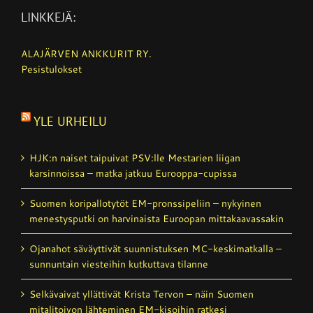
LINKKEJÄ:
ALAJÄRVEN ANKKURIT RY.
Pesistulokset
YLE URHEILU
HJK:n naiset taipuivat PSV:lle Mestarien liigan
karsinnoissa – matka jatkuu Eurooppa-cupissa
Suomen koripallotytöt EM-pronssipeliin – nykyinen
menestysputki on harvinaista Euroopan mittakaavassakin
Ojanahot säväyttivät suunnistuksen MC-keskimatkalla –
sunnuntain viesteihin kutkuttava tilanne
Selkävaivat yllättivät Krista Tervon – näin Suomen
mitalitoivon lähteminen EM-kisoihin ratkesi