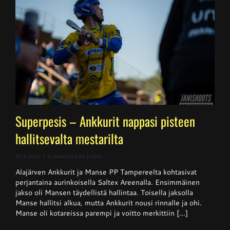
Superpesis – Ankkurit nappasi pisteen
hallitsevalta mestarilta
artikkelissa
30.5.2026
|
Kommentit pois päältä
Superpesis
Alajärven Ankkurit ja Manse PP Tampereelta kohtasivat
–
Ankkurit
perjantaina aurinkoisella Saltex Areenalla. Ensimmäinen
nappasi
jakso oli Mansen täydellistä hallintaa. Toisella jaksolla
pisteen
Manse hallitsi alkua, mutta Ankkurit nousi rinnalle ja ohi.
hallitsevalta
mestarilta
Manse oli kotareissa parempi ja voitto merkittiin [...]