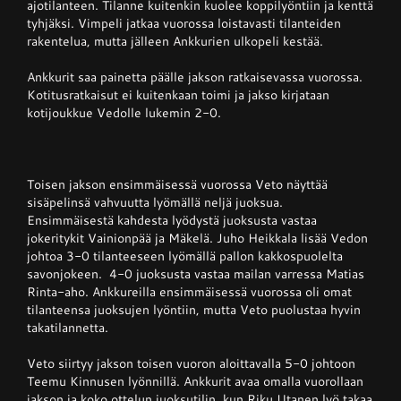
ajotilanteen. Tilanne kuitenkin kuolee koppilyöntiin ja kenttä
tyhjäksi. Vimpeli jatkaa vuorossa loistavasti tilanteiden
rakentelua, mutta jälleen Ankkurien ulkopeli kestää.
Ankkurit saa painetta päälle jakson ratkaisevassa vuorossa.
Kotitusratkaisut ei kuitenkaan toimi ja jakso kirjataan
kotijoukkue Vedolle lukemin 2-0.
Toisen jakson ensimmäisessä vuorossa Veto näyttää
sisäpelinsä vahvuutta lyömällä neljä juoksua.
Ensimmäisestä kahdesta lyödystä juoksusta vastaa
jokeritykit Vainionpää ja Mäkelä. Juho Heikkala lisää Vedon
johtoa 3-0 tilanteeseen lyömällä pallon kakkospuolelta
savonjokeen. 4-0 juoksusta vastaa mailan varressa Matias
Rinta-aho. Ankkureilla ensimmäisessä vuorossa oli omat
tilanteensa juoksujen lyöntiin, mutta Veto puolustaa hyvin
takatilannetta.
Veto siirtyy jakson toisen vuoron aloittavalla 5-0 johtoon
Teemu Kinnusen lyönnillä. Ankkurit avaa omalla vuorollaan
jakson ja koko ottelun juoksutilin, kun Riku Utanen lyö takaa