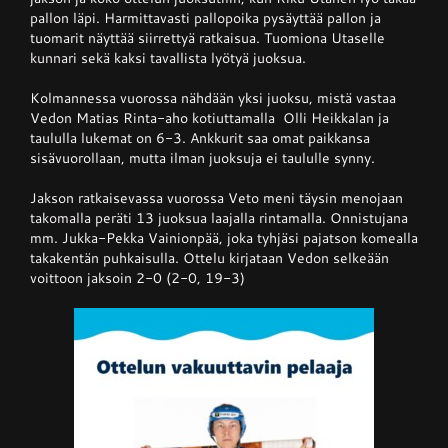
pallon läpi. Harmittavasti pallopoika pysäyttää pallon ja
tuomarit näyttää siirrettyä ratkaisua. Tuomiona Utaselle
kunnari sekä kaksi tavallista lyötyä juoksua.
Kolmannessa vuorossa nähdään yksi juoksu, mistä vastaa
Vedon Matias Rinta-aho kotiuttamalla Olli Heikkalan ja
taululla lukemat on 6-3. Ankkurit saa omat paikkansa
sisävuorollaan, mutta ilman juoksuja ei taululle synny.
Jakson ratkaisevassa vuorossa Veto meni täysin menojaan
takomalla peräti 13 juoksua laajalla rintamalla. Onnistujana
mm. Jukka-Pekka Vainionpää, joka tyhjäsi pajatson komealla
takakentän puhkaisulla. Ottelu kirjataan Vedon selkeään
voittoon jaksoin 2-0 (2-0, 19-3)