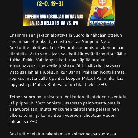
Ensimmäisen jakson aloittavalla vuorolla nähdään ottelun
ensimmäiset juoksut ja niistä vastaa Vimpelin Veto.
Ankkurit ei aloittavalla sisävuorollaan onnistu rakentamaan
tilanteita. Veto sen sijaan saa heti kärjestä tilannetta päälle.
Jukka-Pekka Vainionpää kotiuttaa näpillä ottelun
avausjuoksun, kun kotiin juoksee Olli Heikkala. Jatkossa
Veto saa lahjalla juoksun, kun Janne Mäkelän lyönti kantaa
kopiksi, mutta pallo tipahtaa koppari Mikael Penninkankaan
räpylästä ja Matias Rinta-aho tuo tilanteeksi 2-0.
Toinen vuoro on juoksuton. Ankkurien tilanteiden rakentelu
jää piippuun. Veto onnistuu saamaan painostusta omalla
sisävuorollaan, mutta Ankkurien takatilanne pelaaminen
ulkona toimii ja kolmanteen vuoroon lähdetään Vedon
johtaessa 2-0.
Ankkurit onnistuu rakentamaan kolmannessa vuorossa