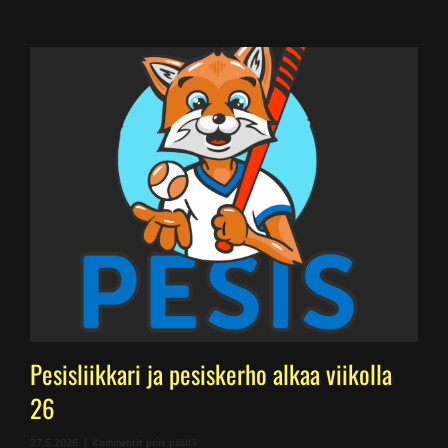
Pesisliikkari ja pesiskerho alkaa viikolla
26
artikkelissa
27.5.2026
|
Kommentit pois päältä