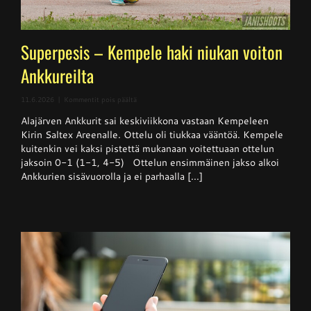
Superpesis – Kempele haki niukan voiton
Ankkureilta
artikkelissa
11.6.2026
|
Kommentit pois päältä
Superpesis
Alajärven Ankkurit sai keskiviikkona vastaan Kempeleen
–
Kempele
Kirin Saltex Areenalle. Ottelu oli tiukkaa vääntöä. Kempele
haki
kuitenkin vei kaksi pistettä mukanaan voitettuaan ottelun
niukan
jaksoin 0-1 (1-1, 4-5) Ottelun ensimmäinen jakso alkoi
voiton
Ankkureilta
Ankkurien sisävuorolla ja ei parhaalla [...]