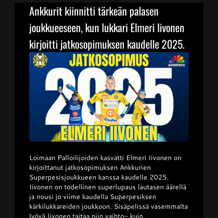
Ankkurit kiinnitti tärkeän palasen
joukkueeseen, kun lukkari Elmeri Iivonen
Junnupesis
kirjoitti jatkosopimuksen kaudelle 2025.
Fanituotteet
Palvelut
Info
Yhteystiedot
Loimaan Palloilijoiden kasvatti Elmeri Iivonen on
kirjoittanut jatkosopimuksen Ankkurien
Superpesisjoukkueen kanssa kaudelle 2025.
Iivonen on todellinen superlupaus lautasen äärellä
ja nousi jo viime kaudella Superpesiksen
kärkilukkareiden joukkoon. Sisäpelissä vasemmalta
lyövä Iivonen taitaa niin vaihto- kuin