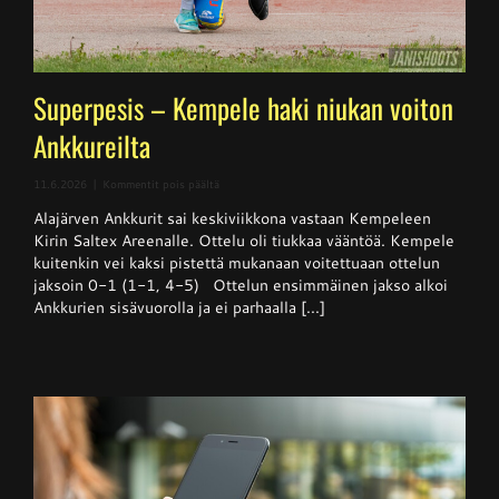
Superpesis – Kempele haki niukan voiton
Ankkureilta
artikkelissa
11.6.2026
|
Kommentit pois päältä
Superpesis
Alajärven Ankkurit sai keskiviikkona vastaan Kempeleen
–
Kempele
Kirin Saltex Areenalle. Ottelu oli tiukkaa vääntöä. Kempele
haki
kuitenkin vei kaksi pistettä mukanaan voitettuaan ottelun
niukan
jaksoin 0-1 (1-1, 4-5) Ottelun ensimmäinen jakso alkoi
voiton
Ankkureilta
Ankkurien sisävuorolla ja ei parhaalla [...]