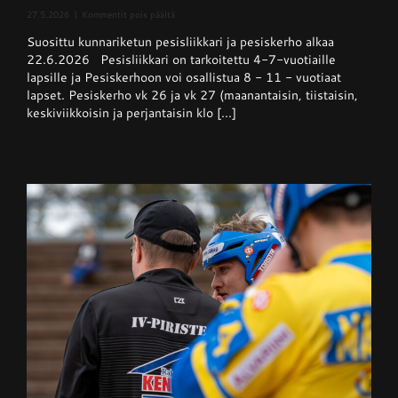
artikkelissa
27.5.2026
|
Kommentit pois päältä
Pesisliikkari
Suosittu kunnariketun pesisliikkari ja pesiskerho alkaa
ja
pesiskerho
22.6.2026 Pesisliikkari on tarkoitettu 4-7-vuotiaille
alkaa
lapsille ja Pesiskerhoon voi osallistua 8 - 11 - vuotiaat
viikolla
lapset. Pesiskerho vk 26 ja vk 27 (maanantaisin, tiistaisin,
26
keskiviikkoisin ja perjantaisin klo [...]