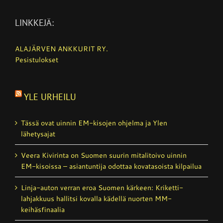
LINKKEJÄ:
ALAJÄRVEN ANKKURIT RY.
Pesistulokset
YLE URHEILU
Tässä ovat uinnin EM-kisojen ohjelma ja Ylen
lähetysajat
Veera Kivirinta on Suomen suurin mitalitoivo uinnin
EM-kisoissa – asiantuntija odottaa kovatasoista kilpailua
Linja-auton verran eroa Suomen kärkeen: Kriketti­
lahjakkuus hallitsi kovalla kädellä nuorten MM-
keihäsfinaalia