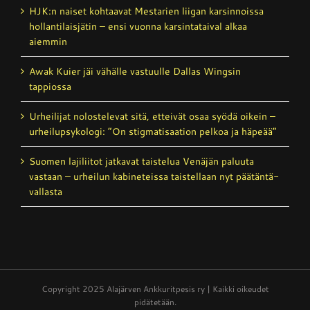
HJK:n naiset kohtaavat Mestarien liigan karsinnoissa
hollantilais­jätin – ensi vuonna karsintataival alkaa
aiemmin
Awak Kuier jäi vähälle vastuulle Dallas Wingsin
tappiossa
Urheilijat nolostelevat sitä, etteivät osaa syödä oikein –
urheilupsykologi: ”On stigmatisaation pelkoa ja häpeää”
Suomen lajiliitot jatkavat taistelua Venäjän paluuta
vastaan – urheilun kabineteissa taistellaan nyt päätäntä­
vallasta
Copyright 2025 Alajärven Ankkuritpesis ry | Kaikki oikeudet
pidätetään.