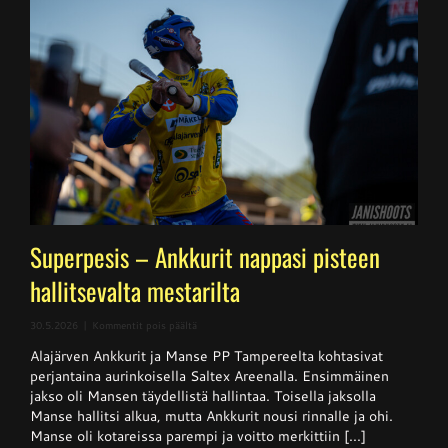
Superpesis – Ankkurit nappasi pisteen
hallitsevalta mestarilta
artikkelissa
30.5.2026
|
Kommentit pois päältä
Superpesis
Alajärven Ankkurit ja Manse PP Tampereelta kohtasivat
–
Ankkurit
perjantaina aurinkoisella Saltex Areenalla. Ensimmäinen
nappasi
jakso oli Mansen täydellistä hallintaa. Toisella jaksolla
pisteen
Manse hallitsi alkua, mutta Ankkurit nousi rinnalle ja ohi.
hallitsevalta
mestarilta
Manse oli kotareissa parempi ja voitto merkittiin [...]