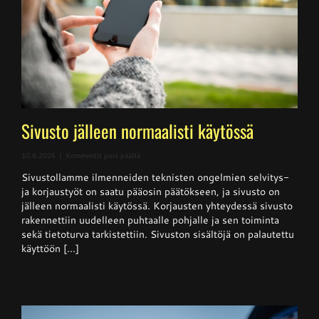
Sivusto jälleen normaalisti käytössä
artikkelissa
10.6.2026
|
Kommentit pois päältä
Sivusto
Sivustollamme ilmenneiden teknisten ongelmien selvitys-
jälleen
normaalisti
ja korjaustyöt on saatu pääosin päätökseen, ja sivusto on
käytössä
jälleen normaalisti käytössä. Korjausten yhteydessä sivusto
rakennettiin uudelleen puhtaalle pohjalle ja sen toiminta
sekä tietoturva tarkistettiin. Sivuston sisältöjä on palautettu
käyttöön [...]