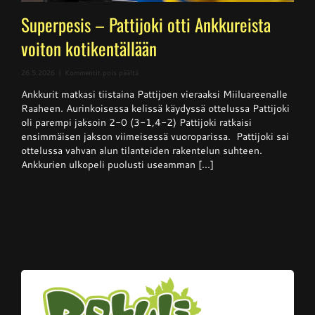
Superpesis – Pattijoki otti Ankkureista
voiton kotikentällään
artikkelissa
26.5.2026
|
Kommentit pois päältä
Superpesis
Ankkurit matkasi tiistaina Pattijoen vieraaksi Miiluareenalle
–
Pattijoki
Raaheen. Aurinkoisessa kelissä käydyssä ottelussa Pattijoki
otti
oli parempi jaksoin 2-0 (3-1,4-2) Pattijoki ratkaisi
Ankkureista
ensimmäisen jakson viimeisessä vuoroparissa. Pattijoki sai
voiton
kotikentällään
ottelussa vahvan alun tilanteiden rakentelun suhteen.
Ankkurien ulkopeli puolusti useamman [...]