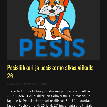
Pesisliikkari ja pesiskerho alkaa viikolla
26
artikkelissa
27.5.2026
|
Kommentit pois päältä
Pesisliikkari
Suosittu kunnariketun pesisliikkari ja pesiskerho alkaa
ja
pesiskerho
22.6.2026 Pesisliikkari on tarkoitettu 4-7-vuotiaille
alkaa
lapsille ja Pesiskerhoon voi osallistua 8 - 11 - vuotiaat
viikolla
lapset. Pesiskerho vk 26 ja vk 27 (maanantaisin, tiistaisin,
26