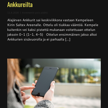
Ankkureilta
artikkelissa
11.6.2026
|
Kommentit pois päältä
Superpesis
Alajärven Ankkurit sai keskiviikkona vastaan Kempeleen
–
Kempele
Kirin Saltex Areenalle. Ottelu oli tiukkaa vääntöä. Kempele
haki
kuitenkin vei kaksi pistettä mukanaan voitettuaan ottelun
niukan
jaksoin 0-1 (1-1, 4-5) Ottelun ensimmäinen jakso alkoi
voiton
Ankkureilta
Ankkurien sisävuorolla ja ei parhaalla [...]