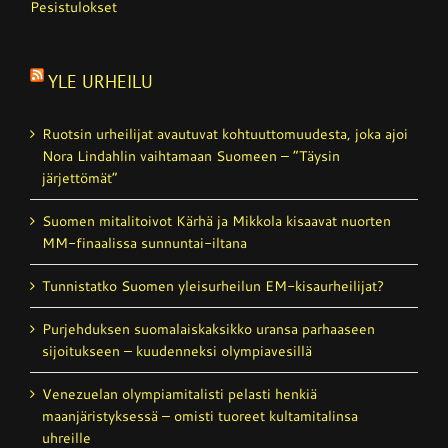
Pesistulokset
YLE URHEILU
Ruotsin urheilijat avautuvat kohtuutto­muudesta, joka ajoi
Nora Lindahlin vaihtamaan Suomeen – ”Täysin
järjettömät”
Suomen mitalitoivot Kärhä ja Mikkola kisaavat nuorten
MM-finaalissa sunnuntai-iltana
Tunnistatko Suomen yleisurheilun EM-kisaurheilijat?
Purjehduksen suomalais­kaksikko uransa parhaaseen
sijoitukseen – kuudenneksi olympiavesillä
Venezuelan olympiamitalisti pelasti henkiä
maanjäristyksessä – omisti tuoreet kultamitalinsa
uhreille