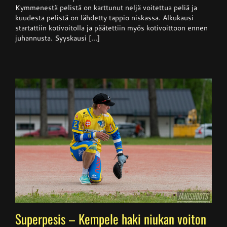
kevätkausi
Kymmenestä pelistä on karttunut neljä voitettua peliä ja
kuudesta pelistä on lähdetty tappio niskassa. Alkukausi
startattiin kotivoitolla ja päätettiin myös kotivoittoon ennen
juhannusta. Syyskausi [...]
Superpesis – Kempele haki niukan voiton