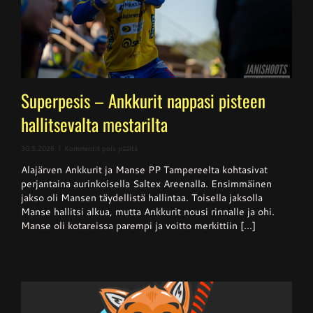
Superpesis – Ankkurit nappasi pisteen
hallitsevalta mestarilta
artikkelissa
30.5.2026
|
Kommentit pois päältä
Superpesis
Alajärven Ankkurit ja Manse PP Tampereelta kohtasivat
–
Ankkurit
perjantaina aurinkoisella Saltex Areenalla. Ensimmäinen
nappasi
jakso oli Mansen täydellistä hallintaa. Toisella jaksolla
pisteen
Manse hallitsi alkua, mutta Ankkurit nousi rinnalle ja ohi.
hallitsevalta
mestarilta
Manse oli kotareissa parempi ja voitto merkittiin [...]