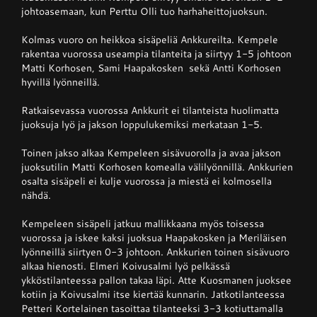
johtoasemaan, kun Perttu Olli tuo harhaheittojuoksun.
Kolmas vuoro on heikkoa sisäpeliä Ankkureilta. Kempele
rakentaa vuorossa useampia tilanteita ja siirtyy 1-5 johtoon
Matti Korhosen, Sami Haapakosken sekä Antti Korhosen
hyvillä lyönneillä.
Ratkaisevassa vuorossa Ankkurit ei tilanteista huolimatta
juoksuja lyö ja jakson loppulukemiksi merkataan 1-5.
Toinen jakso alkaa Kempeleen sisävuorolla ja avaa jakson
juoksutilin Matti Korhosen komealla välilyönnillä. Ankkurien
osalta sisäpeli ei kulje vuorossa ja miestä ei kolmosella
nähdä.
Kempeleen sisäpeli jatkuu mallikkaana myös toisessa
vuorossa ja iskee kaksi juoksua Haapakosken ja Meriläisen
lyönneillä siirtyen 0-3 johtoon. Ankkurien toinen sisävuoro
alkaa hienosti. Elmeri Koivusalmi lyö pelkässä
ykköstilanteessa pallon takaa läpi. Atte Kuosmanen juoksee
kotiin ja Koivusalmi itse kiertää kunnarin. Jatkotilanteessa
Petteri Kortelainen tasoittaa tilanteeksi 3-3 kotiuttamalla