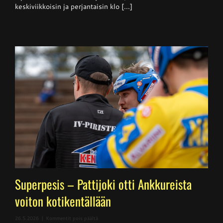
keskiviikkoisin ja perjantaisin klo [...]
Superpesis – Pattijoki otti Ankkureista
voiton kotikentällään
artikkelissa
26.5.2026
|
Kommentit pois päältä