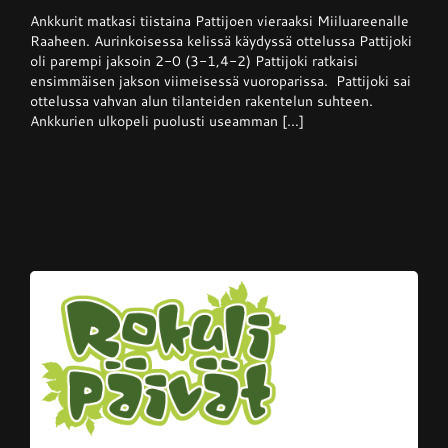
Superpesis
Ankkurit matkasi tiistaina Pattijoen vieraaksi Miiluareenalle
–
Pattijoki
Raaheen. Aurinkoisessa kelissä käydyssä ottelussa Pattijoki
otti
oli parempi jaksoin 2-0 (3-1,4-2) Pattijoki ratkaisi
Ankkureista
ensimmäisen jakson viimeisessä vuoroparissa. Pattijoki sai
voiton
kotikentällään
ottelussa vahvan alun tilanteiden rakentelun suhteen.
Ankkurien ulkopeli puolusti useamman [...]