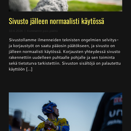
Sivusto jälleen normaalisti käytössä
artikkelissa
10.6.2026
|
Kommentit pois päältä
Sivusto
Sivustollamme ilmenneiden teknisten ongelmien selvitys-
jälleen
normaalisti
ja korjaustyöt on saatu pääosin päätökseen, ja sivusto on
käytössä
jälleen normaalisti käytössä. Korjausten yhteydessä sivusto
rakennettiin uudelleen puhtaalle pohjalle ja sen toiminta
sekä tietoturva tarkistettiin. Sivuston sisältöjä on palautettu
käyttöön [...]