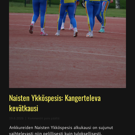
Naisten Ykköspesis: Kangerteleva
kevätkausi
artikkelissa
19.6.2026
|
Kommentit pois päältä
Naisten
Ankkureiden Naisten Ykköspesis alkukausi on sujunut
Ykköspesis:
Kangerteleva
vaihtelevasti niin pelillisesti kuin tuloksellisesti.