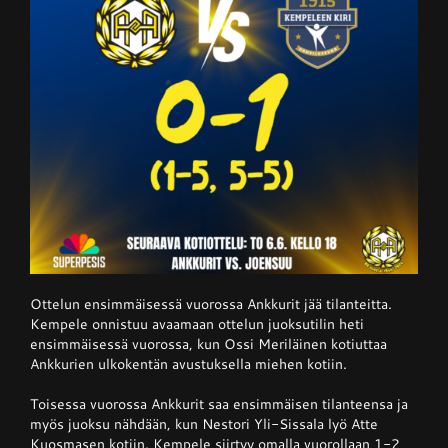
Ottelun ensimmäisessä vuorossa Ankkurit jää tilanteitta.
Kempele onnistuu avaamaan ottelun juoksutilin heti
ensimmäisessä vuorossa, kun Ossi Meriläinen kotiuttaa
Ankkurien ulkokentän avustuksella miehen kotiin.
Toisessa vuorossa Ankkurit saa ensimmäisen tilanteensa ja
myös juoksu nähdään, kun Nestori Yli-Sissala lyö Atte
Kuosmasen kotiin. Kempele siirtyy omalla vuorollaan 1-2