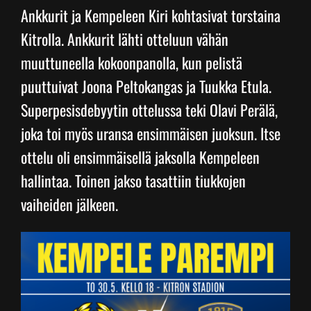
Ankkurit ja Kempeleen Kiri kohtasivat torstaina
Kitrolla. Ankkurit lähti otteluun vähän
Junnupesis
muuttuneella kokoonpanolla, kun pelistä
puuttuivat Joona Peltokangas ja Tuukka Etula.
Fanituotteet
Superpesisdebyytin ottelussa teki Olavi Perälä,
joka toi myös uransa ensimmäisen juoksun. Itse
Palvelut
ottelu oli ensimmäisellä jaksolla Kempeleen
hallintaa. Toinen jakso tasattiin tiukkojen
Info
vaiheiden jälkeen.
Yhteystiedot