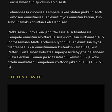
Koivusalmen tuplajuoksun arvoisesti.
Kolmannessa vuorossa Kempele iskee yhden juoksun Antti
Korhosen onnistuessa. Ankkurit myös onnistuu kerran, kun
Juho Ihamäki kotiuttaa Eeli Hännisen.
Ratkaiseva vuoro alkaa jännittävässä 4-4 tilanteessa.
Kempele onnistuu aloittavalla sisävuorollaan siirtymään 4-5
johtoasemaan Matti Korhosen lyönnillä. Ankkurit saa myös
tilanteensa. Yksi onnistuminen kuitenkin vain tulee, kun
Petteri Kortelainen kotiuttaa superpesisdebyyttiä pelanneen
Olavi Perälän. Toinen jakso tasataan lukemin 5-5 ja koko
ottelu merkataan Kempeleen voittoon jaksoin 0-1 (1-5, 5-
5)
OTTELUN TILASTOT