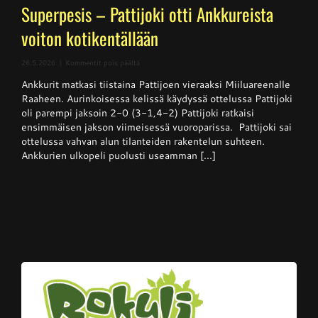
Superpesis – Pattijoki otti Ankkureista
voiton kotikentällään
artikkelissa
26.5.2026
|
Kommentit pois päältä
Superpesis
Ankkurit matkasi tiistaina Pattijoen vieraaksi Miiluareenalle
–
Pattijoki
Raaheen. Aurinkoisessa kelissä käydyssä ottelussa Pattijoki
otti
oli parempi jaksoin 2-0 (3-1,4-2) Pattijoki ratkaisi
Ankkureista
ensimmäisen jakson viimeisessä vuoroparissa. Pattijoki sai
voiton
kotikentällään
ottelussa vahvan alun tilanteiden rakentelun suhteen.
Ankkurien ulkopeli puolusti useamman [...]