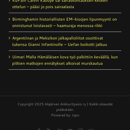
KuPSin Calvin Kabuye sai sairaskohtauksen kesken
ottelun – pääsi jo pois sairaalasta
Birminghamin historiallisten EM-kisojen lipunmyynti on
onnistunut loistavasti – haamuraja menossa rikki
Argentiinan ja Meksikon jalkapalloliitot osoittivat
tukensa Gianni Infantinolle – Uefan boikotti jatkuu
Uimari Malla Hämäläisen kova työ palkittiin keväällä, kun
pitkien matkojen ennätykset alkoivat murskautua
Copyright 2025 Alajärven Ankkuritpesis ry | Kaikki oikeudet
pidätetään.
Powered by: Japo