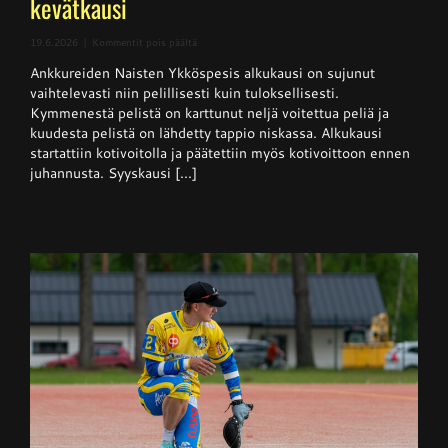
kevätkausi
artikkelissa
19.6.2026
|
Kommentit pois päältä
Naisten
Ankkureiden Naisten Ykköspesis alkukausi on sujunut
Ykköspesis:
Kangerteleva
vaihtelevasti niin pelillisesti kuin tuloksellisesti.
kevätkausi
Kymmenestä pelistä on karttunut neljä voitettua peliä ja
kuudesta pelistä on lähdetty tappio niskassa. Alkukausi
startattiin kotivoitolla ja päätettiin myös kotivoittoon ennen
juhannusta. Syyskausi [...]