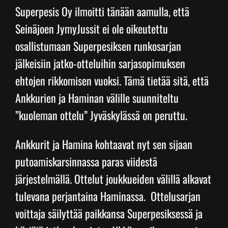
Superpesis Oy ilmoitti tänään aamulla, että
Seinäjoen JymyJussit ei ole oikeutettu
Junnupesis
osallistumaan Superpesiksen runkosarjan
jälkeisiin jatko-otteluihin sarjasopimuksen
Fanituotteet
ehtojen rikkomisen vuoksi. Tämä tietää sitä, että
Ankkurien ja Haminan välille suunniteltu
Palvelut
”kuoleman ottelu” Jyväskylässä on peruttu.
Info
Ankkurit ja Hamina kohtaavat nyt sen sijaan
putoamiskarsinnassa paras viidestä
Yhteystiedot
järjestelmällä. Ottelut joukkueiden välillä alkavat
tulevana perjantaina Haminassa. Ottelusarjan
voittaja säilyttää paikkansa Superpesiksessä ja