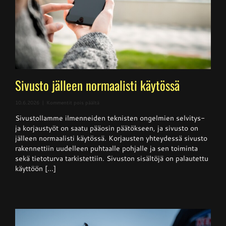
Sivusto jälleen normaalisti käytössä
artikkelissa
10.6.2026
|
Kommentit pois päältä
Sivusto
Sivustollamme ilmenneiden teknisten ongelmien selvitys-
jälleen
normaalisti
ja korjaustyöt on saatu pääosin päätökseen, ja sivusto on
käytössä
jälleen normaalisti käytössä. Korjausten yhteydessä sivusto
rakennettiin uudelleen puhtaalle pohjalle ja sen toiminta
sekä tietoturva tarkistettiin. Sivuston sisältöjä on palautettu
käyttöön [...]