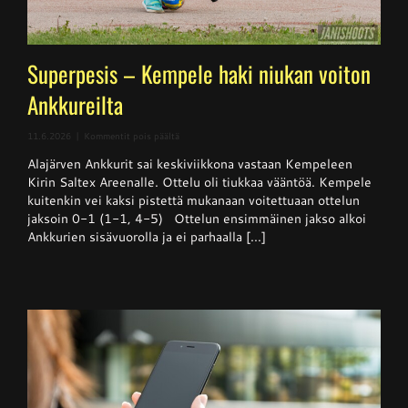
Superpesis – Kempele haki niukan voiton
Ankkureilta
artikkelissa
11.6.2026
|
Kommentit pois päältä
Superpesis
Alajärven Ankkurit sai keskiviikkona vastaan Kempeleen
–
Kempele
Kirin Saltex Areenalle. Ottelu oli tiukkaa vääntöä. Kempele
haki
kuitenkin vei kaksi pistettä mukanaan voitettuaan ottelun
niukan
jaksoin 0-1 (1-1, 4-5) Ottelun ensimmäinen jakso alkoi
voiton
Ankkureilta
Ankkurien sisävuorolla ja ei parhaalla [...]