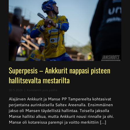
Superpesis – Ankkurit nappasi pisteen
hallitsevalta mestarilta
artikkelissa
30.5.2026
|
Kommentit pois päältä
Superpesis
Alajärven Ankkurit ja Manse PP Tampereelta kohtasivat
–
Ankkurit
perjantaina aurinkoisella Saltex Areenalla. Ensimmäinen
nappasi
jakso oli Mansen täydellistä hallintaa. Toisella jaksolla
pisteen
Manse hallitsi alkua, mutta Ankkurit nousi rinnalle ja ohi.
hallitsevalta
mestarilta
Manse oli kotareissa parempi ja voitto merkittiin [...]