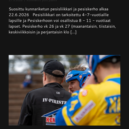
27.5.2026
|
Kommentit pois päältä
Pesisliikkari
Suosittu kunnariketun pesisliikkari ja pesiskerho alkaa
ja
pesiskerho
22.6.2026 Pesisliikkari on tarkoitettu 4-7-vuotiaille
alkaa
lapsille ja Pesiskerhoon voi osallistua 8 - 11 - vuotiaat
viikolla
lapset. Pesiskerho vk 26 ja vk 27 (maanantaisin, tiistaisin,
26
keskiviikkoisin ja perjantaisin klo [...]