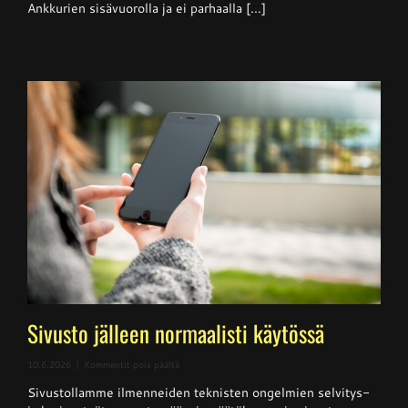
Ankkureilta
Ankkurien sisävuorolla ja ei parhaalla [...]
Sivusto jälleen normaalisti käytössä
artikkelissa
10.6.2026
|
Kommentit pois päältä
Sivusto
Sivustollamme ilmenneiden teknisten ongelmien selvitys-
jälleen
normaalisti