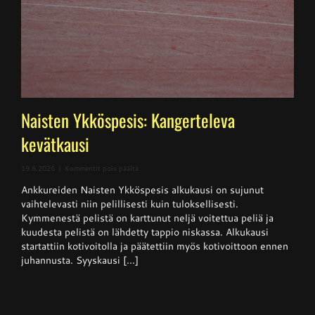
Naisten Ykköspesis: Kangerteleva
kevätkausi
artikkelissa
19.6.2026
|
Kommentit pois päältä
Naisten
Ankkureiden Naisten Ykköspesis alkukausi on sujunut
Ykköspesis:
Kangerteleva
vaihtelevasti niin pelillisesti kuin tuloksellisesti.
kevätkausi
Kymmenestä pelistä on karttunut neljä voitettua peliä ja
kuudesta pelistä on lähdetty tappio niskassa. Alkukausi
startattiin kotivoitolla ja päätettiin myös kotivoittoon ennen
juhannusta. Syyskausi [...]