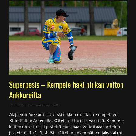
Superpesis – Kempele haki niukan voiton
Ankkureilta
artikkelissa
11.6.2026
|
Kommentit pois päältä
Superpesis
Alajärven Ankkurit sai keskiviikkona vastaan Kempeleen
–
Kempele
Kirin Saltex Areenalle. Ottelu oli tiukkaa vääntöä. Kempele
haki
kuitenkin vei kaksi pistettä mukanaan voitettuaan ottelun
niukan
jaksoin 0-1 (1-1, 4-5) Ottelun ensimmäinen jakso alkoi
voiton