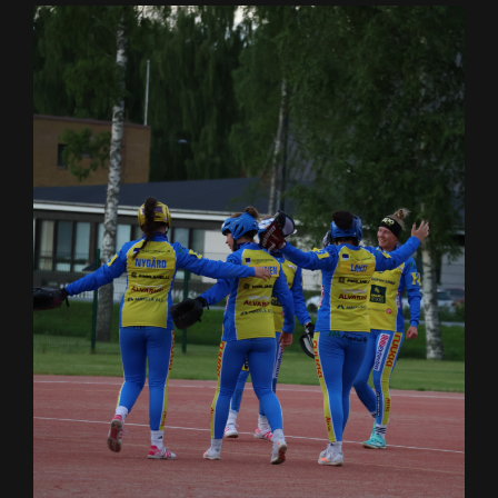
Junnupesis
Fanituotteet
Palvelut
Info
Yhteystiedot