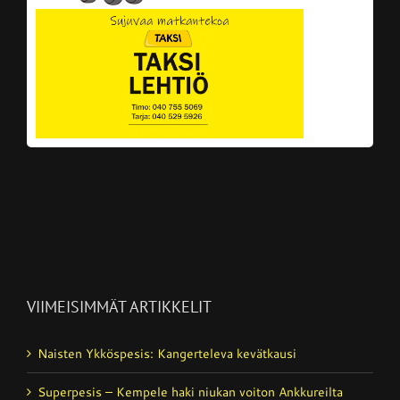
VIIMEISIMMÄT ARTIKKELIT
Naisten Ykköspesis: Kangerteleva kevätkausi
Superpesis – Kempele haki niukan voiton Ankkureilta