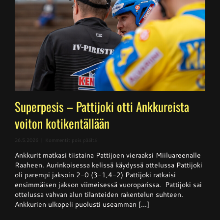
Superpesis – Pattijoki otti Ankkureista
voiton kotikentällään
artikkelissa
26.5.2026
|
Kommentit pois päältä
Superpesis
Ankkurit matkasi tiistaina Pattijoen vieraaksi Miiluareenalle
–
Pattijoki
Raaheen. Aurinkoisessa kelissä käydyssä ottelussa Pattijoki
otti
oli parempi jaksoin 2-0 (3-1,4-2) Pattijoki ratkaisi
Ankkureista
ensimmäisen jakson viimeisessä vuoroparissa. Pattijoki sai
voiton
kotikentällään
ottelussa vahvan alun tilanteiden rakentelun suhteen.
Ankkurien ulkopeli puolusti useamman [...]