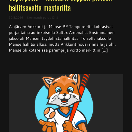
hallitsevalta mestarilta
artikkelissa
30.5.2026
|
Kommentit pois päältä
Superpesis
Alajärven Ankkurit ja Manse PP Tampereelta kohtasivat
–
Ankkurit
perjantaina aurinkoisella Saltex Areenalla. Ensimmäinen
nappasi
jakso oli Mansen täydellistä hallintaa. Toisella jaksolla
pisteen
Manse hallitsi alkua, mutta Ankkurit nousi rinnalle ja ohi.
hallitsevalta
mestarilta
Manse oli kotareissa parempi ja voitto merkittiin [...]