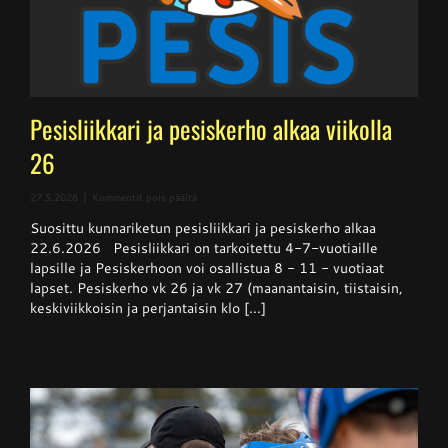
Pesisliikkari ja pesiskerho alkaa viikolla
26
artikkelissa
27.5.2026
|
Kommentit pois päältä
Pesisliikkari
Suosittu kunnariketun pesisliikkari ja pesiskerho alkaa
ja
pesiskerho
22.6.2026 Pesisliikkari on tarkoitettu 4-7-vuotiaille
alkaa
lapsille ja Pesiskerhoon voi osallistua 8 - 11 - vuotiaat
viikolla
lapset. Pesiskerho vk 26 ja vk 27 (maanantaisin, tiistaisin,
26
keskiviikkoisin ja perjantaisin klo [...]