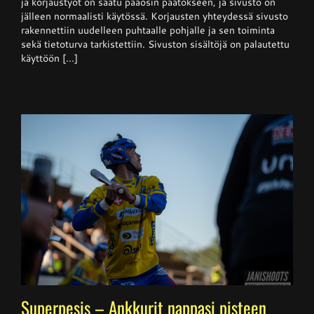
ja korjaustyöt on saatu pääosin päätökseen, ja sivusto on
käytössä
jälleen normaalisti käytössä. Korjausten yhteydessä sivusto
rakennettiin uudelleen puhtaalle pohjalle ja sen toiminta
sekä tietoturva tarkistettiin. Sivuston sisältöjä on palautettu
käyttöön [...]
Superpesis – Ankkurit nappasi pisteen