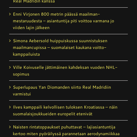
Real Madridin kanssa
Enni Virjonen 800 metrin päässä maailman­
mestaruudesta – asiantuntija piti voittoa varmana jo
viiden lajin jälkeen
Simona Aebersold huippuiskussa suunnistuksen
maailmancupissa – suomalaiset kaukana voitto­
kamppailuista
Ville Koivuselle jättimäinen kahdeksan vuoden NHL-
sopimus
Superlupaus Yan Diomanden siirto Real Madridiin
varmistui
Ilves kamppaili kelvollisen tuloksen Kroatiassa – näin
suomalaisjoukkueiden europelit etenivät
Naisten rintatoppaukset puhuttavat – laji­asiantuntija
kertoo miten pyöräilyssä parannetaan aerodynamiikkaa