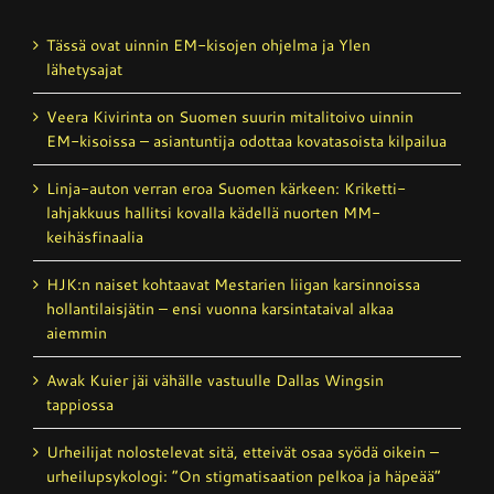
Tässä ovat uinnin EM-kisojen ohjelma ja Ylen
lähetysajat
Veera Kivirinta on Suomen suurin mitalitoivo uinnin
EM-kisoissa – asiantuntija odottaa kovatasoista kilpailua
Linja-auton verran eroa Suomen kärkeen: Kriketti­
lahjakkuus hallitsi kovalla kädellä nuorten MM-
keihäsfinaalia
HJK:n naiset kohtaavat Mestarien liigan karsinnoissa
hollantilais­jätin – ensi vuonna karsintataival alkaa
aiemmin
Awak Kuier jäi vähälle vastuulle Dallas Wingsin
tappiossa
Urheilijat nolostelevat sitä, etteivät osaa syödä oikein –
urheilupsykologi: ”On stigmatisaation pelkoa ja häpeää”