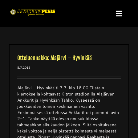
Skip
to
Toggl
content
Navig
Etusivu
Uutiset
Otteluennakko: Alajärvi – Hyvinkää
5.7.2015
Miesten Superpesis
Alajärvi - Hyvinkää ti 7.7. klo 18.00 Tiistain
kierroksella kohtaavat Kitron stadionilla Alajärven
Naisten Ykköspesis
Ankkurit ja Hyvinkään Tahko. Kyseessä on
joukkueiden toinen keskinäinen vääntö.
Ensimmäisessä ottelussa Ankkurit oli parempi luvin
Suomensarja
2–1. Tahko näyttää olevan nousukiidossa
tahmeahkon alkukauden jälkeen. Siitä osoituksena
kaksi voittoa ja neljä pistettä kolmesta viimeisestä
Nuorten Superpesis
ottelusta. Pinnat Hyvinkää nappasi Raahesta ja