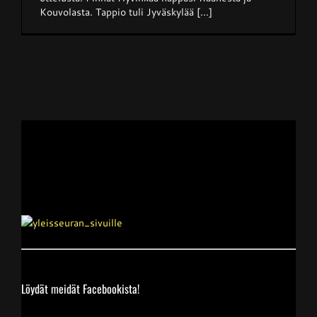
Kouvolasta. Tappio tuli Jyväskylää [...]
Junnupesis
Fanituotteet
Palvelut
Info
Yhteystiedot
Löydät meidät Facebookista!