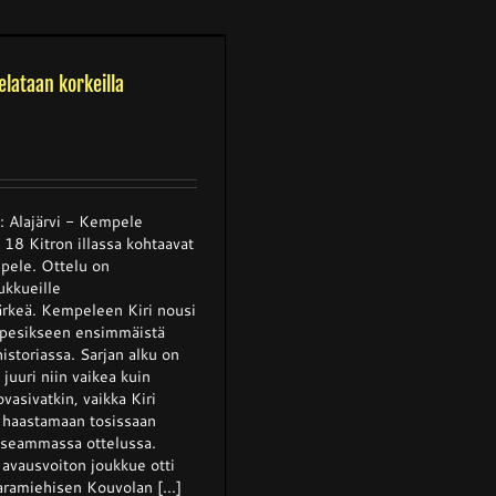
elataan korkeilla
 Alajärvi - Kempele
 18 Kitron illassa kohtaavat
mpele. Ottelu on
ukkueille
rkeä. Kempeleen Kiri nousi
pesikseen ensimmäistä
istoriassa. Sarjan alku on
 juuri niin vaikea kuin
ovasivatkin, vaikka Kiri
 haastamaan tosissaan
useammassa ottelussa.
 avausvoiton joukkue otti
aramiehisen Kouvolan [...]