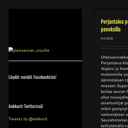
Perjantaina pelataan
korkeilla panoksilla
Perjantaina p
Edustusjoukkue
Otteluennakko
Yleinen
panoksilla
9.6.2016
Otteluennakko:
Perjantaina klo
Alajärvi ja Ke
molemmille jo
Löydät meidät Facebookista!
äärimmäisen tä
miesten Super
kertaa seuran h
ollut nousijalle
asiantuntijat p
Ankkurit Twitterissä!
onkin pystynyt
vastustajiaan 
Tweets by @ankkurit
Seurahistorian
kellistämällä v