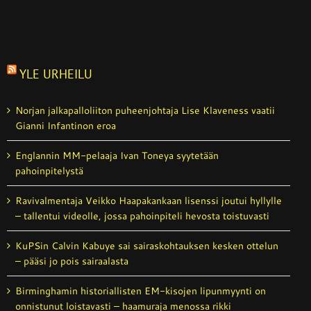
YLE URHEILU
Norjan jalkapalloliiton puheenjohtaja Lise Klaveness vaatii
Gianni Infantinon eroa
Englannin MM-pelaaja Ivan Toneya syytetään
pahoinpitelystä
Ravivalmentaja Veikko Haapakankaan lisenssi joutui hyllylle
– tallentui videolle, jossa pahoinpiteli hevosta toistuvasti
KuPSin Calvin Kabuye sai sairaskohtauksen kesken ottelun
– pääsi jo pois sairaalasta
Birminghamin historiallisten EM-kisojen lipunmyynti on
onnistunut loistavasti – haamuraja menossa rikki