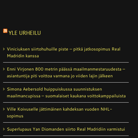
YLE URHEILU
Viniciuksen siirtohuhuille piste – pitkä jatkosopimus Real
Madridin kanssa
Enni Virjonen 800 metrin päässä maailman­mestaruudesta –
asiantuntija piti voittoa varmana jo viiden lajin jälkeen
Simona Aebersold huippuiskussa suunnistuksen
maailmancupissa – suomalaiset kaukana voitto­kamppailuista
Ville Koivuselle jättimäinen kahdeksan vuoden NHL-
sopimus
Superlupaus Yan Diomanden siirto Real Madridiin varmistui