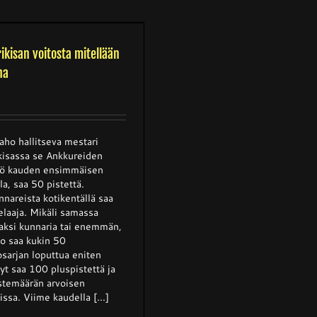
ikisan voitosta mitellään
na
ho hallitseva mestari
kisassa se Ankkureiden
lyö kauden ensimmäisen
la, saa 50 pistettä.
nnareista kotikentällä saa
elaaja. Mikäli samassa
kaksi kunnaria tai enemmän,
o saa kukin 50
osarjan loputtua eniten
yt saa 100 pluspistettä ja
stemäärän arvoisen
ssa. Viime kaudella [...]