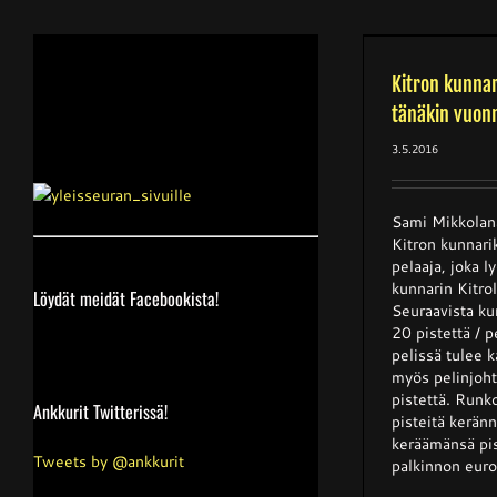
Kitron kunnarikisan voitosta
mitellään tänäkin vuonna
Kitron kunnar
Edustusjoukkue
Yleinen
tänäkin vuon
3.5.2016
Sami Mikkolana
Kitron kunnari
pelaaja, joka 
kunnarin Kitrol
Löydät meidät Facebookista!
Seuraavista ku
20 pistettä / p
pelissä tulee 
myös pelinjoht
pistettä. Runk
Ankkurit Twitterissä!
pisteitä keränn
keräämänsä pi
Tweets by @ankkurit
palkinnon euroi