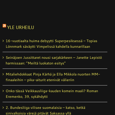
YLE URHEILU
16-vuotiaalta huima debyytti Superpesiksessä – Topias
Lönnmark säväytti Vimpelissä kahdella kunnarillaan
Seinäjoen Jussittaret nousi sarjakärkeen – Janette Lepistö
harmissaan: ”Meiltä luokaton esitys”
Mitaliehdokkaat Pinja Kärhä ja Ella Mikkola nuorten MM-
finaaleihin – pika-aiturit etenivät välieriin
Onko tässä Veikkausliiga-kauden komein maali? Roman
Eremenko, 39, sykähdytti
2. Bundesliiga vilisee suomalaisia – katso, ketkä
sinivalkoisia värejä pitävät Saksassa yllä