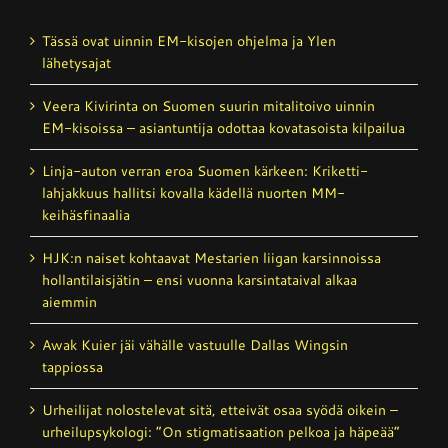
Tässä ovat uinnin EM-kisojen ohjelma ja Ylen
lähetysajat
Veera Kivirinta on Suomen suurin mitalitoivo uinnin
EM-kisoissa – asiantuntija odottaa kovatasoista kilpailua
Linja-auton verran eroa Suomen kärkeen: Kriketti­
lahjakkuus hallitsi kovalla kädellä nuorten MM-
keihäsfinaalia
HJK:n naiset kohtaavat Mestarien liigan karsinnoissa
hollantilais­jätin – ensi vuonna karsintataival alkaa
aiemmin
Awak Kuier jäi vähälle vastuulle Dallas Wingsin
tappiossa
Urheilijat nolostelevat sitä, etteivät osaa syödä oikein –
urheilupsykologi: ”On stigmatisaation pelkoa ja häpeää”