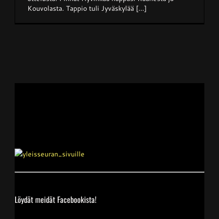
Kouvolasta. Tappio tuli Jyväskylää [...]
Junnupesis
Fanituotteet
Palvelut
Info
Yhteystiedot
Löydät meidät Facebookista!