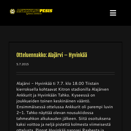
Skip
to
Toggl
content
Navig
Etusivu
Uutiset
Otteluennakko: Alajärvi – Hyvinkää
5.7.2015
Miesten Superpesis
Alajärvi - Hyvinkää ti 7.7. klo 18.00 Tiistain
kierroksella kohtaavat Kitron stadionilla Alajärven
Naisten Ykköspesis
Ankkurit ja Hyvinkään Tahko. Kyseessä on
joukkueiden toinen keskinäinen vääntö.
Ensimmäisessä ottelussa Ankkurit oli parempi luvin
Suomensarja
2–1. Tahko näyttää olevan nousukiidossa
tahmeahkon alkukauden jälkeen. Siitä osoituksena
kaksi voittoa ja neljä pistettä kolmesta viimeisestä
Nuorten Superpesis
ottelusta. Pinnat Hyvinkää nappasi Raahesta ja