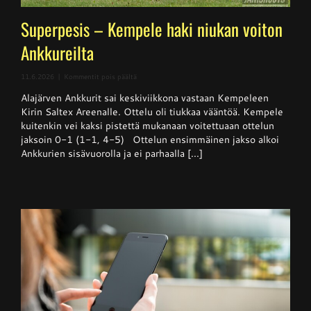
Superpesis – Kempele haki niukan voiton
Ankkureilta
artikkelissa
11.6.2026
|
Kommentit pois päältä
Superpesis
Alajärven Ankkurit sai keskiviikkona vastaan Kempeleen
–
Kempele
Kirin Saltex Areenalle. Ottelu oli tiukkaa vääntöä. Kempele
haki
kuitenkin vei kaksi pistettä mukanaan voitettuaan ottelun
niukan
jaksoin 0-1 (1-1, 4-5) Ottelun ensimmäinen jakso alkoi
voiton
Ankkureilta
Ankkurien sisävuorolla ja ei parhaalla [...]