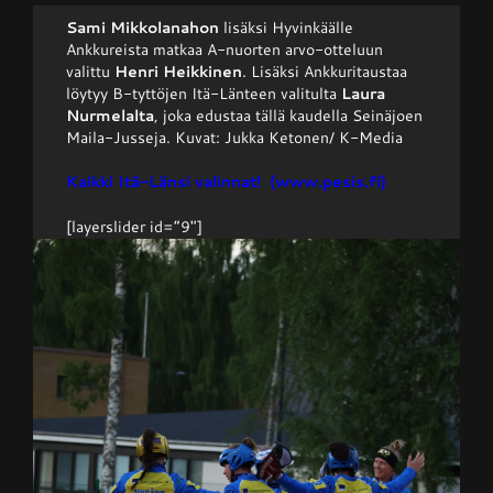
Sami Mikkolanahon
lisäksi Hyvinkäälle
Ankkureista matkaa A-nuorten arvo-otteluun
Junnupesis
valittu
Henri Heikkinen
. Lisäksi Ankkuritaustaa
löytyy B-tyttöjen Itä-Länteen valitulta
Laura
Nurmelalta
, joka edustaa tällä kaudella Seinäjoen
Fanituotteet
Maila-Jusseja. Kuvat: Jukka Ketonen/ K-Media
Kaikki Itä-Länsi valinnat! (www.pesis.fi)
Palvelut
[layerslider id=”9″]
Info
Yhteystiedot