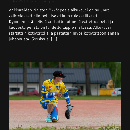
artikkelissa
19.6.2026
|
Kommentit pois päältä
Naisten
Ankkureiden Naisten Ykköspesis alkukausi on sujunut
Ykköspesis:
Kangerteleva
vaihtelevasti niin pelillisesti kuin tuloksellisesti.
kevätkausi
Kymmenestä pelistä on karttunut neljä voitettua peliä ja
kuudesta pelistä on lähdetty tappio niskassa. Alkukausi
startattiin kotivoitolla ja päätettiin myös kotivoittoon ennen
juhannusta. Syyskausi [...]