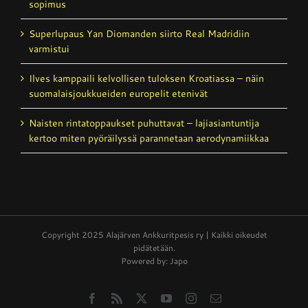
sopimus
Superlupaus Yan Diomanden siirto Real Madridiin
varmistui
Ilves kamppaili kelvollisen tuloksen Kroatiassa – näin
suomalaisjoukkueiden europelit etenivät
Naisten rintatoppaukset puhuttavat – laji­asiantuntija
kertoo miten pyöräilyssä parannetaan aerodynamiikkaa
Copyright 2025 Alajärven Ankkuritpesis ry | Kaikki oikeudet
pidätetään.
Powered by: Japo
Facebook
Rss
X
YouTube
Instagram
Email