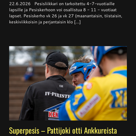
pesiskerho
22.6.2026 Pesisliikkari on tarkoitettu 4-7-vuotiaille
alkaa
lapsille ja Pesiskerhoon voi osallistua 8 - 11 - vuotiaat
viikolla
lapset. Pesiskerho vk 26 ja vk 27 (maanantaisin, tiistaisin,
26
keskiviikkoisin ja perjantaisin klo [...]
Superpesis – Pattijoki otti Ankkureista