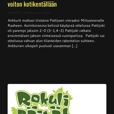
voiton kotikentällään
artikkelissa
26.5.2026
|
Kommentit pois päältä
Superpesis
Ankkurit matkasi tiistaina Pattijoen vieraaksi Miiluareenalle
–
Pattijoki
Raaheen. Aurinkoisessa kelissä käydyssä ottelussa Pattijoki
otti
oli parempi jaksoin 2-0 (3-1,4-2) Pattijoki ratkaisi
Ankkureista
ensimmäisen jakson viimeisessä vuoroparissa. Pattijoki sai
voiton
kotikentällään
ottelussa vahvan alun tilanteiden rakentelun suhteen.
Ankkurien ulkopeli puolusti useamman [...]