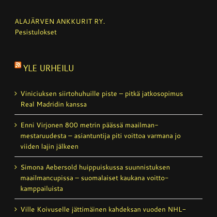
ALAJÄRVEN ANKKURIT RY.
Pesistulokset
YLE URHEILU
Viniciuksen siirtohuhuille piste – pitkä jatkosopimus
Real Madridin kanssa
Enni Virjonen 800 metrin päässä maailman­
mestaruudesta – asiantuntija piti voittoa varmana jo
viiden lajin jälkeen
Simona Aebersold huippuiskussa suunnistuksen
maailmancupissa – suomalaiset kaukana voitto­
kamppailuista
Ville Koivuselle jättimäinen kahdeksan vuoden NHL-