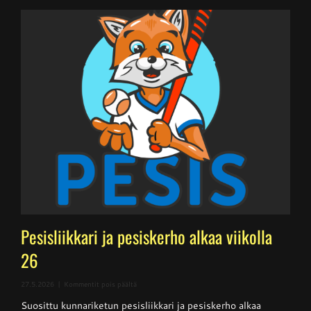
Pesisliikkari ja pesiskerho alkaa viikolla
26
artikkelissa
27.5.2026
|
Kommentit pois päältä
Pesisliikkari
Suosittu kunnariketun pesisliikkari ja pesiskerho alkaa
ja