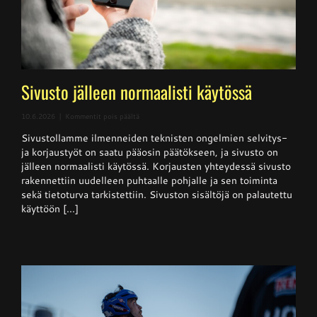
Sivusto jälleen normaalisti käytössä
artikkelissa
10.6.2026
|
Kommentit pois päältä
Sivusto
Sivustollamme ilmenneiden teknisten ongelmien selvitys-
jälleen
normaalisti
ja korjaustyöt on saatu pääosin päätökseen, ja sivusto on
käytössä
jälleen normaalisti käytössä. Korjausten yhteydessä sivusto
rakennettiin uudelleen puhtaalle pohjalle ja sen toiminta
sekä tietoturva tarkistettiin. Sivuston sisältöjä on palautettu
käyttöön [...]