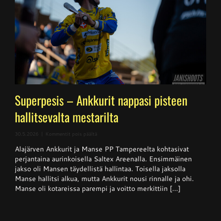
Superpesis – Ankkurit nappasi pisteen
hallitsevalta mestarilta
artikkelissa
30.5.2026
|
Kommentit pois päältä
Superpesis
Alajärven Ankkurit ja Manse PP Tampereelta kohtasivat
–
Ankkurit
perjantaina aurinkoisella Saltex Areenalla. Ensimmäinen
nappasi
jakso oli Mansen täydellistä hallintaa. Toisella jaksolla
pisteen
Manse hallitsi alkua, mutta Ankkurit nousi rinnalle ja ohi.
hallitsevalta
mestarilta
Manse oli kotareissa parempi ja voitto merkittiin [...]