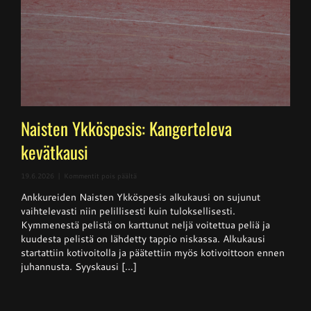
Naisten Ykköspesis: Kangerteleva
kevätkausi
artikkelissa
19.6.2026
|
Kommentit pois päältä
Naisten
Ankkureiden Naisten Ykköspesis alkukausi on sujunut
Ykköspesis:
Kangerteleva
vaihtelevasti niin pelillisesti kuin tuloksellisesti.
kevätkausi
Kymmenestä pelistä on karttunut neljä voitettua peliä ja
kuudesta pelistä on lähdetty tappio niskassa. Alkukausi
startattiin kotivoitolla ja päätettiin myös kotivoittoon ennen
juhannusta. Syyskausi [...]