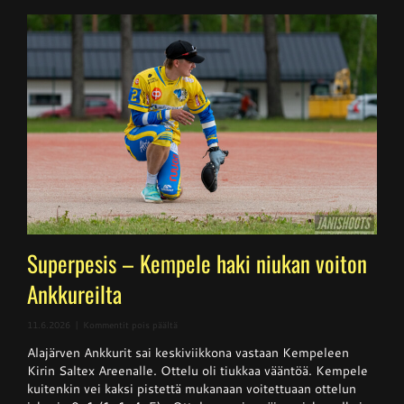
Superpesis – Kempele haki niukan voiton
Ankkureilta
artikkelissa
11.6.2026
|
Kommentit pois päältä
Superpesis
Alajärven Ankkurit sai keskiviikkona vastaan Kempeleen
–
Kempele
Kirin Saltex Areenalle. Ottelu oli tiukkaa vääntöä. Kempele
haki
kuitenkin vei kaksi pistettä mukanaan voitettuaan ottelun
niukan