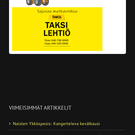
VIIMEISIMMÄT ARTIKKELIT
Naisten Ykköspesis: Kangerteleva kevätkausi