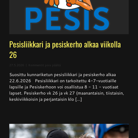
Pesisliikkari ja pesiskerho alkaa viikolla
26
artikkelissa
27.5.2026
|
Kommentit pois päältä
Pesisliikkari
Suosittu kunnariketun pesisliikkari ja pesiskerho alkaa
ja
pesiskerho
22.6.2026 Pesisliikkari on tarkoitettu 4-7-vuotiaille
alkaa
lapsille ja Pesiskerhoon voi osallistua 8 - 11 - vuotiaat
viikolla
lapset. Pesiskerho vk 26 ja vk 27 (maanantaisin, tiistaisin,
26
keskiviikkoisin ja perjantaisin klo [...]