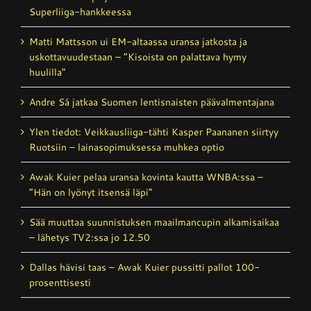
Superliiga-hankkeessa
Matti Mattsson ui EM-altaassa uransa jatkosta ja
uskottavuudestaan – ”Kisoista on palattava hymy
huulilla”
Andre Sá jatkaa Suomen lentisnaisten päävalmentajana
Ylen tiedot: Veikkausliiga-tähti Kasper Paananen siirtyy
Ruotsiin – lainasopimuksessa muhkea optio
Awak Kuier pelaa uransa kovinta kautta WNBA:ssa –
”Hän on lyönyt itsensä läpi”
Sää muuttaa suunnistuksen maailmancupin alkamisaikaa
– lähetys TV2:ssa jo 12.50
Dallas hävisi taas – Awak Kuier pussitti pallot 100-
prosenttisesti