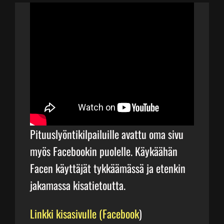
Junnupesis
Fanituotteet
Palvelut
Info
Pituuslyöntikilpailuille avattu oma sivu
myös Facebookin puolelle. Käykäähän
Yhteystiedot
Facen käyttäjät tykkäämässä ja etenkin
jakamassa kisatietoutta.
Linkki kisasivulle (Facebook
)