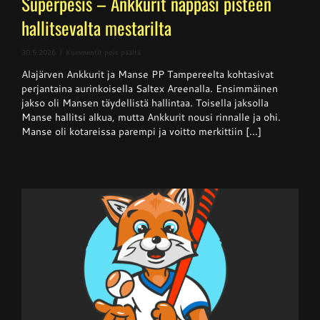
Superpesis – Ankkurit nappasi pisteen
hallitsevalta mestarilta
artikkelissa
30.5.2026
|
Kommentit pois päältä
Superpesis
Alajärven Ankkurit ja Manse PP Tampereelta kohtasivat
–
Ankkurit
perjantaina aurinkoisella Saltex Areenalla. Ensimmäinen
nappasi
jakso oli Mansen täydellistä hallintaa. Toisella jaksolla
pisteen
Manse hallitsi alkua, mutta Ankkurit nousi rinnalle ja ohi.
hallitsevalta
mestarilta
Manse oli kotareissa parempi ja voitto merkittiin [...]