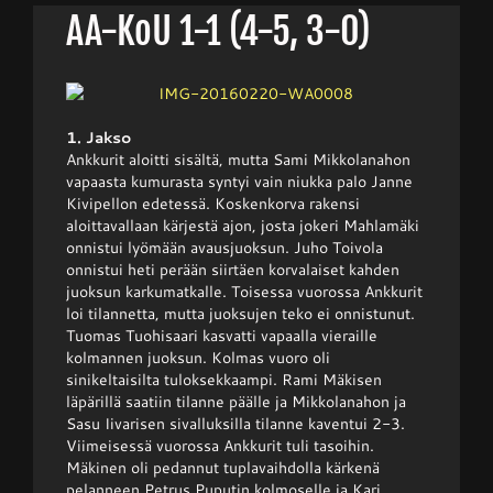
AA-KoU 1-1 (4-5, 3-0)
Junnupesis
Fanituotteet
1. Jakso
Ankkurit aloitti sisältä, mutta Sami Mikkolanahon
vapaasta kumurasta syntyi vain niukka palo Janne
Kivipellon edetessä. Koskenkorva rakensi
Palvelut
aloittavallaan kärjestä ajon, josta jokeri Mahlamäki
onnistui lyömään avausjuoksun. Juho Toivola
onnistui heti perään siirtäen korvalaiset kahden
Info
juoksun karkumatkalle. Toisessa vuorossa Ankkurit
loi tilannetta, mutta juoksujen teko ei onnistunut.
Tuomas Tuohisaari kasvatti vapaalla vieraille
Yhteystiedot
kolmannen juoksun. Kolmas vuoro oli
sinikeltaisilta tuloksekkaampi. Rami Mäkisen
läpärillä saatiin tilanne päälle ja Mikkolanahon ja
Sasu Iivarisen sivalluksilla tilanne kaventui 2-3.
Viimeisessä vuorossa Ankkurit tuli tasoihin.
Mäkinen oli pedannut tuplavaihdolla kärkenä
pelanneen Petrus Puputin kolmoselle ja Kari