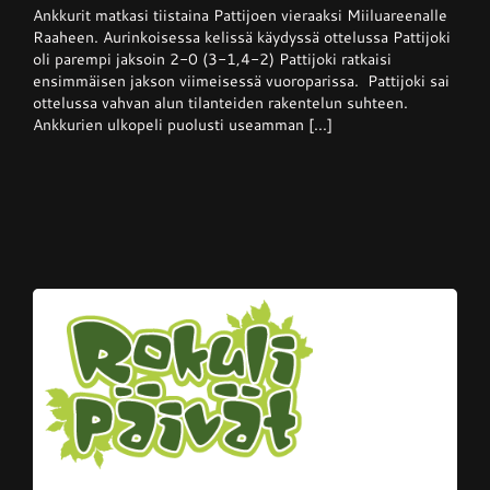
Ankkurit matkasi tiistaina Pattijoen vieraaksi Miiluareenalle
–
Pattijoki
Raaheen. Aurinkoisessa kelissä käydyssä ottelussa Pattijoki
otti
oli parempi jaksoin 2-0 (3-1,4-2) Pattijoki ratkaisi
Ankkureista
ensimmäisen jakson viimeisessä vuoroparissa. Pattijoki sai
voiton
kotikentällään
ottelussa vahvan alun tilanteiden rakentelun suhteen.
Ankkurien ulkopeli puolusti useamman [...]