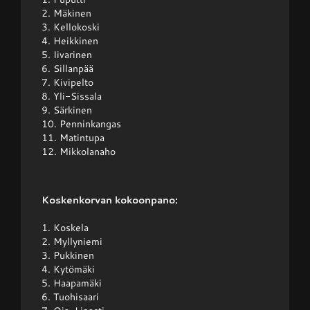
2. Mäkinen
3. Kellokoski
4. Heikkinen
5. Iivarinen
6. Sillanpää
7. Kivipelto
8. Yli-Sissala
9. Särkinen
10. Penninkangas
11. Matintupa
12. Mikkolanaho
Koskenkorvan kokoonpano:
1. Koskela
2. Myllyniemi
3. Pukkinen
4. Kytömäki
5. Haapamäki
6. Tuohisaari