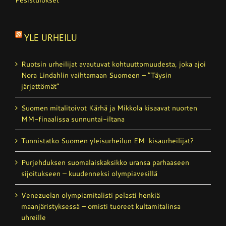
YLE URHEILU
Ruotsin urheilijat avautuvat kohtuutto­muudesta, joka ajoi
Nora Lindahlin vaihtamaan Suomeen – ”Täysin
järjettömät”
Suomen mitalitoivot Kärhä ja Mikkola kisaavat nuorten
MM-finaalissa sunnuntai-iltana
Tunnistatko Suomen yleisurheilun EM-kisaurheilijat?
Purjehduksen suomalais­kaksikko uransa parhaaseen
sijoitukseen – kuudenneksi olympiavesillä
Venezuelan olympiamitalisti pelasti henkiä
maanjäristyksessä – omisti tuoreet kultamitalinsa
uhreille