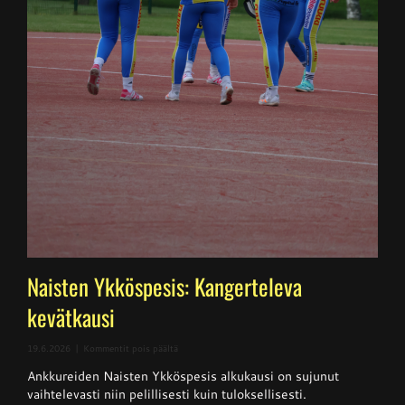
Naisten Ykköspesis: Kangerteleva
kevätkausi
artikkelissa
19.6.2026
|
Kommentit pois päältä
Naisten
Ankkureiden Naisten Ykköspesis alkukausi on sujunut
Ykköspesis:
Kangerteleva
vaihtelevasti niin pelillisesti kuin tuloksellisesti.
kevätkausi