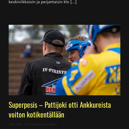
keskiviikkoisin ja perjantaisin klo [...]
Superpesis – Pattijoki otti Ankkureista
voiton kotikentällään
artikkelissa
26.5.2026
|
Kommentit pois päältä
Superpesis