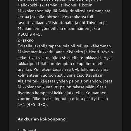
Kellokoski iski tämän välilyönnillä kotiin.
Mikkolanahon näpillä Ankkurit siirtyi ensimmäistä
kertaa jaksolla johtoon. Koskenkorva tuli
tasoittavallaan väkisin rinnalle ja ohi Toivolan ja
Mahlamäen lyönneillä ja ensimmäinen jakso
KoU:lle 4-5.
2. jakso
Toisella jaksolla tapahtumia oli reilusti vähemmän.
Molemmat lukkarit Janne Kivipelto ja Henri Itävalo
sekoittivat vastustajien sisäpeliä tehokkaasti. Hyvä
lukkaripeli tilkitsi molempien ulkopelin todella
tiiviiksi. Peli eteni tasaisissa 0-0 lukemissa aina
kolmanteen vuoroon asti. Siinä tasoittavallaan
Alajärvi teki kärjestä yhden palon ajonlähdön, josta
Mikkolanaho kumautti pallon takaseinään. Sasu
Iivarinen komppasi kakkosjatkeelle. Kolmannen
vuoron jälkeen aika loppui ja ottelu päättyi tasan
1-1 (4-5, 3-0).
Ankkurien kokoonpano:
1. Puputti