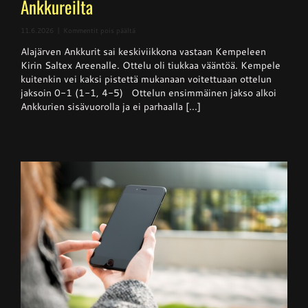
Ankkureilta
artikkelissa
11.6.2026
|
Kommentit pois päältä
Superpesis
Alajärven Ankkurit sai keskiviikkona vastaan Kempeleen
–
Kempele
Kirin Saltex Areenalle. Ottelu oli tiukkaa vääntöä. Kempele
haki
kuitenkin vei kaksi pistettä mukanaan voitettuaan ottelun
niukan
jaksoin 0-1 (1-1, 4-5) Ottelun ensimmäinen jakso alkoi
voiton
Ankkureilta
Ankkurien sisävuorolla ja ei parhaalla [...]