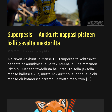
Superpesis – Ankkurit nappasi pisteen
hallitsevalta mestarilta
artikkelissa
30.5.2026
|
Kommentit pois päältä
Superpesis
Alajärven Ankkurit ja Manse PP Tampereelta kohtasivat
–
Ankkurit
perjantaina aurinkoisella Saltex Areenalla. Ensimmäinen
nappasi
jakso oli Mansen täydellistä hallintaa. Toisella jaksolla
pisteen
Manse hallitsi alkua, mutta Ankkurit nousi rinnalle ja ohi.
hallitsevalta
mestarilta
Manse oli kotareissa parempi ja voitto merkittiin [...]