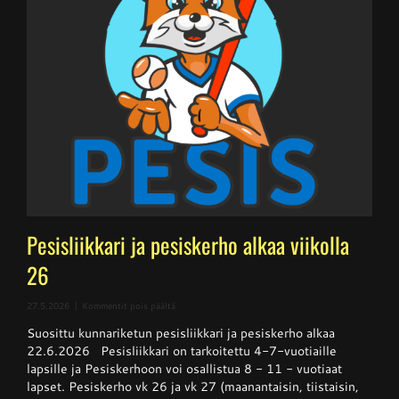
Pesisliikkari ja pesiskerho alkaa viikolla
26
artikkelissa
27.5.2026
|
Kommentit pois päältä
Pesisliikkari
Suosittu kunnariketun pesisliikkari ja pesiskerho alkaa
ja
pesiskerho
22.6.2026 Pesisliikkari on tarkoitettu 4-7-vuotiaille
alkaa
lapsille ja Pesiskerhoon voi osallistua 8 - 11 - vuotiaat
viikolla
lapset. Pesiskerho vk 26 ja vk 27 (maanantaisin, tiistaisin,
26