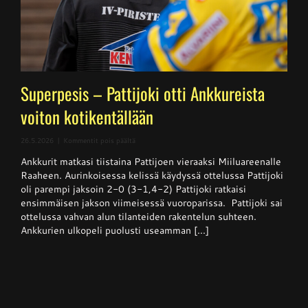
Superpesis – Pattijoki otti Ankkureista
voiton kotikentällään
artikkelissa
26.5.2026
|
Kommentit pois päältä
Superpesis
Ankkurit matkasi tiistaina Pattijoen vieraaksi Miiluareenalle
–
Pattijoki
Raaheen. Aurinkoisessa kelissä käydyssä ottelussa Pattijoki
otti
oli parempi jaksoin 2-0 (3-1,4-2) Pattijoki ratkaisi
Ankkureista
ensimmäisen jakson viimeisessä vuoroparissa. Pattijoki sai
voiton
kotikentällään
ottelussa vahvan alun tilanteiden rakentelun suhteen.
Ankkurien ulkopeli puolusti useamman [...]