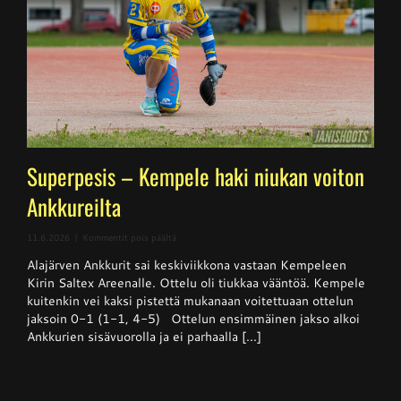
Superpesis – Kempele haki niukan voiton
Ankkureilta
artikkelissa
11.6.2026
|
Kommentit pois päältä
Superpesis
Alajärven Ankkurit sai keskiviikkona vastaan Kempeleen
–
Kempele
Kirin Saltex Areenalle. Ottelu oli tiukkaa vääntöä. Kempele
haki
kuitenkin vei kaksi pistettä mukanaan voitettuaan ottelun
niukan
jaksoin 0-1 (1-1, 4-5) Ottelun ensimmäinen jakso alkoi
voiton
Ankkureilta
Ankkurien sisävuorolla ja ei parhaalla [...]