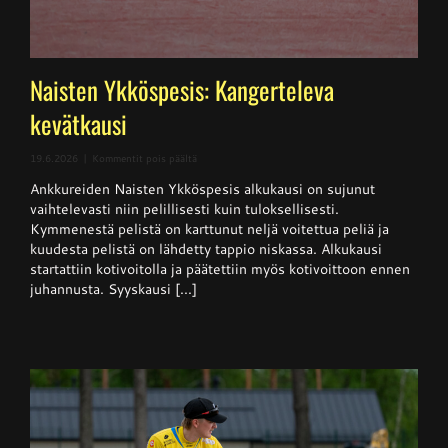
Naisten Ykköspesis: Kangerteleva
kevätkausi
artikkelissa
19.6.2026
|
Kommentit pois päältä
Naisten
Ankkureiden Naisten Ykköspesis alkukausi on sujunut
Ykköspesis:
Kangerteleva
vaihtelevasti niin pelillisesti kuin tuloksellisesti.
kevätkausi
Kymmenestä pelistä on karttunut neljä voitettua peliä ja
kuudesta pelistä on lähdetty tappio niskassa. Alkukausi
startattiin kotivoitolla ja päätettiin myös kotivoittoon ennen
juhannusta. Syyskausi [...]