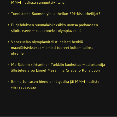
MM-finaalissa sunnuntai-iltana
Tunnistatko Suomen yleisurheilun EM-kisaurheilijat?
Purjehduksen suomalais­kaksikko uransa parhaaseen
sijoitukseen – kuudenneksi olympiavesillä
Venezuelan olympiamitalisti pelasti henkiä
maanjäristyksessä – omisti tuoreet kultamitalinsa
uhreille
Mo Salahin siirtyminen Turkkiin kuohuttaa – asiantuntija
ällistelee eroa Lionel Messiin ja Cristiano Ronaldoon
Emma Juntusen hieno ennätysaika jäi MM-finaalista
viisi sadasosaa