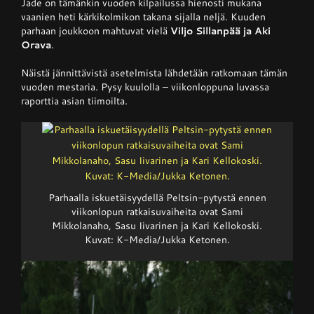
Jade on tämänkin vuoden kilpailussa hienosti mukana
vaanien heti kärkikolmikon takana sijalla neljä. Kuuden
parhaan joukkoon mahtuvat vielä
Viljo Sillanpää ja Aki
Orava
.
Näistä jännittävistä asetelmista lähdetään ratkomaan tämän
vuoden mestaria. Pysy kuulolla – viikonloppuna luvassa
raporttia asian tiimoilta.
Parhaalla iskuetäisyydellä Peltsin-pytystä ennen
viikonlopun ratkaisuvaiheita ovat Sami
Mikkolanaho, Sasu Iivarinen ja Kari Kellokoski.
Kuvat: K-Media/Jukka Ketonen.