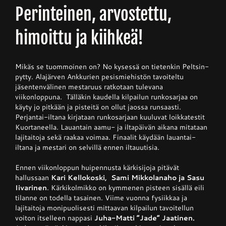
Perinteinen, arvostettu,
Junnupesis
himoittu ja kiihkeä!
Fanituotteet
Mikäs se tuommoinen on? No kysessä on tietenkin Peltsin-
pytty. Alajärven Ankkurien pesismiehistön tavoiteltu
jäsentenvälinen mestaruus ratkotaan tulevana
Palvelut
viikonloppuna. Tälläkin kaudella kilpailun runkosarjaa on
käyty jo pitkään ja pisteitä on ollut jaossa runsaasti.
Perjantai-iltana kirjataan runkosarjaan kuuluvat loikkatestit
Kuortaneella. Lauantain aamu- ja iltapäivän aikana mitataan
Info
lajitaitoja sekä raakaa voimaa. Finaalit käydään lauantai-
iltana ja mestari on selvillä ennen iltauutisia.
Yhteystiedot
Ennen viikonloppun huipennusta kärkisijoja pitävät
hallussaan
Kari Kellokoski, Sami Mikkolanaho ja Sasu
Iivarinen
. Kärkikolmikko on kymmenen pisteen sisällä eili
tilanne on todella tasainen. Viime vuonna fysiikkaa ja
lajitaitoja monipuolisesti mittaavan kilpailun tavoitellun
voiton itselleen nappasi
Juha-Matti ”Jade” Jaatinen.