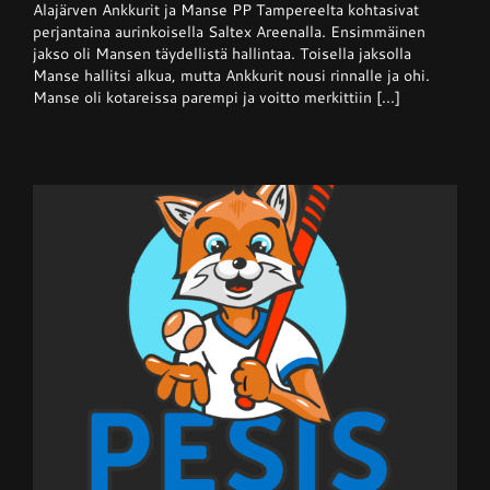
Alajärven Ankkurit ja Manse PP Tampereelta kohtasivat
–
Ankkurit
perjantaina aurinkoisella Saltex Areenalla. Ensimmäinen
nappasi
jakso oli Mansen täydellistä hallintaa. Toisella jaksolla
pisteen
Manse hallitsi alkua, mutta Ankkurit nousi rinnalle ja ohi.
hallitsevalta
mestarilta
Manse oli kotareissa parempi ja voitto merkittiin [...]