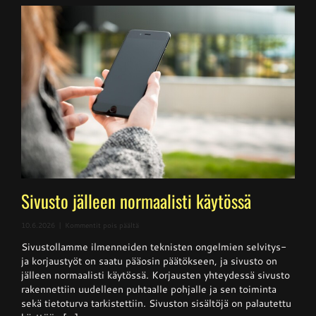
Sivusto jälleen normaalisti käytössä
artikkelissa
10.6.2026
|
Kommentit pois päältä
Sivusto
Sivustollamme ilmenneiden teknisten ongelmien selvitys-
jälleen
normaalisti
ja korjaustyöt on saatu pääosin päätökseen, ja sivusto on
käytössä
jälleen normaalisti käytössä. Korjausten yhteydessä sivusto
rakennettiin uudelleen puhtaalle pohjalle ja sen toiminta
sekä tietoturva tarkistettiin. Sivuston sisältöjä on palautettu