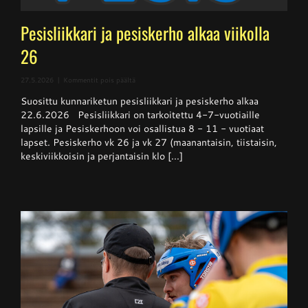
Pesisliikkari ja pesiskerho alkaa viikolla
26
artikkelissa
27.5.2026
|
Kommentit pois päältä
Pesisliikkari
Suosittu kunnariketun pesisliikkari ja pesiskerho alkaa
ja
pesiskerho
22.6.2026 Pesisliikkari on tarkoitettu 4-7-vuotiaille
alkaa
lapsille ja Pesiskerhoon voi osallistua 8 - 11 - vuotiaat
viikolla
lapset. Pesiskerho vk 26 ja vk 27 (maanantaisin, tiistaisin,
26
keskiviikkoisin ja perjantaisin klo [...]