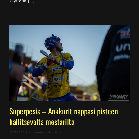
käyttöön [...]
Superpesis – Ankkurit nappasi pisteen
hallitsevalta mestarilta
artikkelissa
30.5.2026
|
Kommentit pois päältä
Superpesis