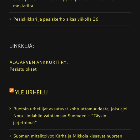
mestarilta
Pesisliikkari ja pesiskerho alkaa viikolla 26
LINKKEJÄ:
ALAJÄRVEN ANKKURIT RY.
Pesistulokset
YLE URHEILU
Ruotsin urheilijat avautuvat kohtuutto­muudesta, joka ajoi
Nora Lindahlin vaihtamaan Suomeen – ”Täysin
järjettömät”
Suomen mitalitoivot Kärhä ja Mikkola kisaavat nuorten