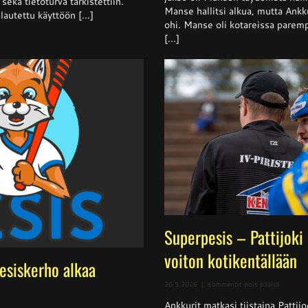
sekä tietoturva tarkistettiin.
Manse hallitsi alkua, mutta Ankku
hallitsev
lautettu käyttöön [...]
mestarilt
ohi. Manse oli kotareissa parempi
[...]
Superpesis – Pattijoki
voiton kotikentällään
pesiskerho alkaa
artikkeli
26.5.2026
|
Kommentit pois päältä
Superpes
Ankkurit matkasi tiistaina Pattij
–