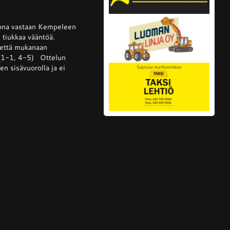
ssa
is
kkona vastaan Kempeleen
i tiukkaa vääntöä.
tettä mukanaan
 (1-1, 4-5) Ottelun
lta
n sisävuorolla ja ei