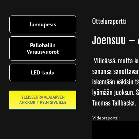
Otteluraportti
Junnupesis
Joensuu – A
Pallohallin
Varausvuorot
Viileässä, mutta ku
sanansa sanottavan
LED-taulu
iskemään väkisin t
lyömään juoksun. Si
YLEISSEURA ALAJÄRVEN
Tuomas Tallbacka.
ANKKURIT RY:N SIVUILLE
Videoraportti: