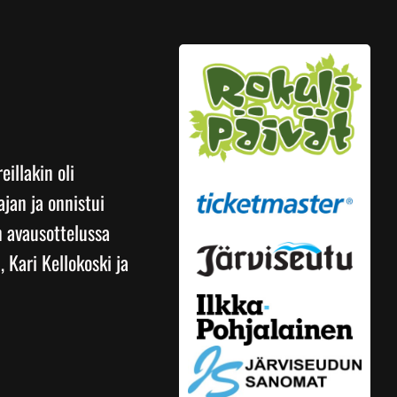
illakin oli
jan ja onnistui
n avausottelussa
 Kari Kellokoski ja