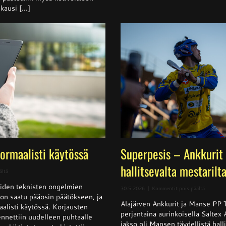
ausi [...]
normaalisti käytössä
Superpesis – Ankkurit 
hallitsevalta mestarilt
artikkelissa
ältä
Sivusto
iden teknisten ongelmien
jälleen
artikkeli
30.5.2026
|
Kommentit pois päältä
normaalisti
t on saatu pääosin päätökseen, ja
Superpes
käytössä
Alajärven Ankkurit ja Manse PP 
–
aalisti käytössä. Korjausten
Ankkurit
perjantaina aurinkoisella Saltex
nnettiin uudelleen puhtaalle
nappasi
jakso oli Mansen täydellistä halli
pisteen