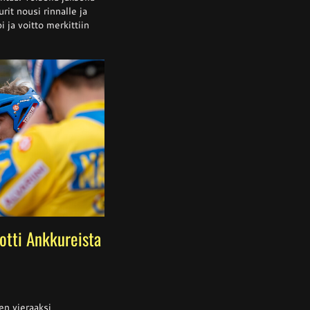
rit nousi rinnalle ja
alta
a
 ja voitto merkittiin
 otti Ankkureista
ssa
is
oen vieraaksi