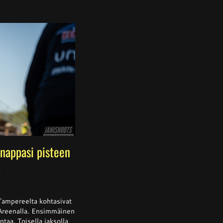
nappasi pisteen
a
ssa
is
Tampereelta kohtasivat
 Areenalla. Ensimmäinen
ntaa. Toisella jaksolla