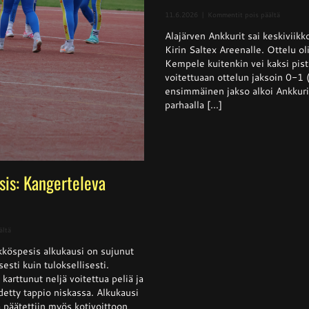
artikkeli
11.6.2026
|
Kommentit pois päältä
Superpes
Alajärven Ankkurit sai keskivii
–
Kempele
Kirin Saltex Areenalle. Ottelu ol
haki
Kempele kuitenkin vei kaksi pis
niukan
voitettuaan ottelun jaksoin 0-1
voiton
Ankkurei
ensimmäinen jakso alkoi Ankkurie
parhaalla [...]
sis: Kangerteleva
artikkelissa
ältä
Naisten
köspesis alkukausi on sujunut
Ykköspesis:
Kangerteleva
isesti kuin tuloksellisesti.
kevätkausi
arttunut neljä voitettua peliä ja
detty tappio niskassa. Alkukausi
ja päätettiin myös kotivoittoon