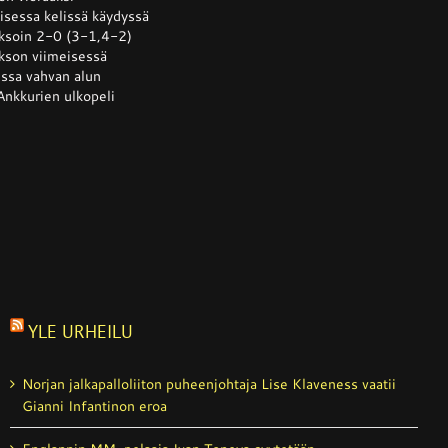
isessa kelissä käydyssä
jaksoin 2-0 (3-1,4-2)
sta
akson viimeisessä
llään
ussa vahvan alun
Ankkurien ulkopeli
YLE URHEILU
Norjan jalkapalloliiton puheenjohtaja Lise Klaveness vaatii
Gianni Infantinon eroa