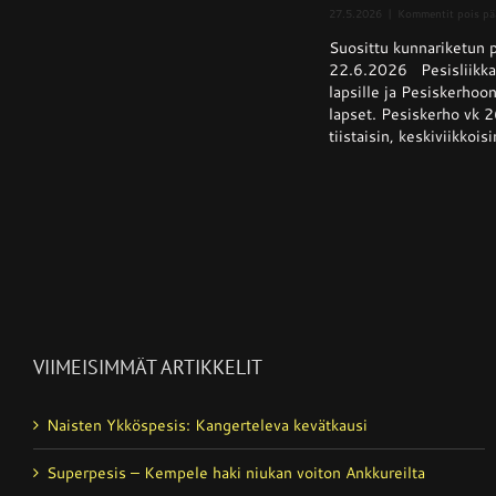
27.5.2026
|
Kommentit pois pä
Suosittu kunnariketun pe
22.6.2026 Pesisliikkar
lapsille ja Pesiskerhoon
lapset. Pesiskerho vk 2
tiistaisin, keskiviikkoisi
VIIMEISIMMÄT ARTIKKELIT
Naisten Ykköspesis: Kangerteleva kevätkausi
Superpesis – Kempele haki niukan voiton Ankkureilta