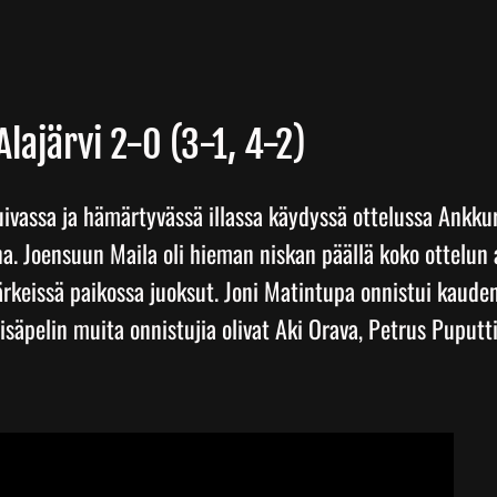
lajärvi 2-0 (3-1, 4-2)
ivassa ja hämärtyvässä illassa käydyssä ottelussa Ankkure
a. Joensuun Maila oli hieman niskan päällä koko ottelun a
ärkeissä paikossa juoksut. Joni Matintupa onnistui kaude
säpelin muita onnistujia olivat Aki Orava, Petrus Puputti,