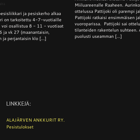
Pattijoki
artikkelissa
ältä
Miiluareenalle Raaheen. Aurinko
otti
Pesisliikkari
ottelussa Pattijoki oli parempi 
Ankkurei
sisliikkari ja pesiskerho alkaa
ja
Pattijoki ratkaisi ensimmäisen j
voiton
pesiskerho
i on tarkoitettu 4-7-vuotiaille
kotikentä
alkaa
vuoroparissa. Pattijoki sai ottel
 voi osallistua 8 - 11 - vuotiaat
viikolla
tilanteiden rakentelun suhteen. 
6 ja vk 27 (maanantaisin,
26
puolusti useamman [...]
n ja perjantaisin klo [...]
LINKKEJÄ:
ALAJÄRVEN ANKKURIT RY.
Pesistulokset