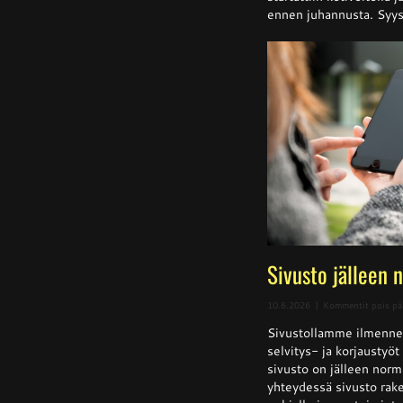
ennen juhannusta. Syysk
Sivusto jälleen 
10.6.2026
|
Kommentit pois pä
Sivustollamme ilmenne
selvitys- ja korjaustyö
sivusto on jälleen norm
yhteydessä sivusto rake