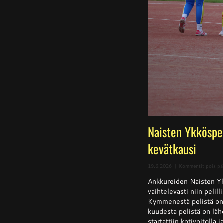
Naisten Ykköspe
kevätkausi
19.6.2026
|
Kommentit pois pä
Ankkureiden Naisten Yk
vaihtelevasti niin pelill
Kymmenestä pelistä on k
kuudesta pelistä on läh
startattiin kotivoitolla 