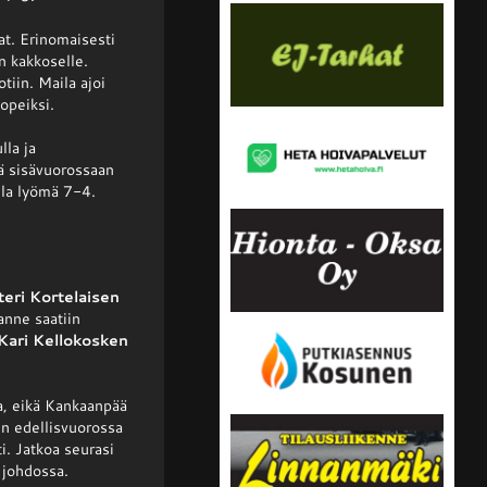
at. Erinomaisesti
an kakkoselle.
tiin. Maila ajoi
kopeiksi.
lla ja
sä sisävuorossaan
la lyömä 7-4.
teri Kortelaisen
anne saatiin
Kari Kellokosken
aa, eikä Kankaanpää
in edellisvuorossa
i. Jatkoa seurasi
 johdossa.