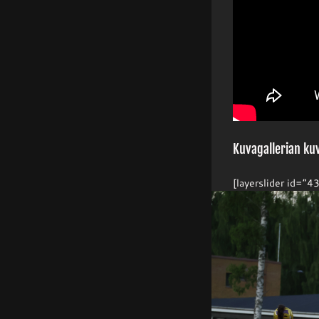
Kuvagallerian ku
[layerslider id=”43