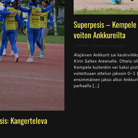
Superpesis – Kempele 
voiton Ankkureilta
artikkeli
11.6.2026
|
Kommentit pois päältä
Superpes
Alajärven Ankkurit sai keskivii
–
Kempele
Kirin Saltex Areenalle. Ottelu ol
haki
Kempele kuitenkin vei kaksi pis
niukan
voitettuaan ottelun jaksoin 0-1
voiton
Ankkurei
ensimmäinen jakso alkoi Ankkurie
parhaalla [...]
sis: Kangerteleva