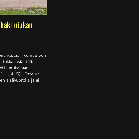
haki niukan
ssa
is
kkona vastaan Kempeleen
i tiukkaa vääntöä.
tettä mukanaan
 (1-1, 4-5) Ottelun
lta
n sisävuorolla ja ei