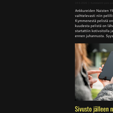
19.6.2026
|
Kommentit pois pä
Ankkureiden Naisten Yk
vaihtelevasti niin pelill
Kymmenestä pelistä on k
kuudesta pelistä on läh
startattiin kotivoitolla 
ennen juhannusta. Syysk
Sivusto jälleen 