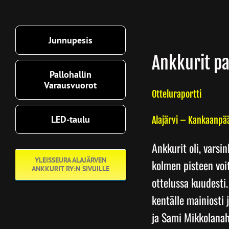
Junnupesis
Ankkurit pa
Pallohallin
Varausvuorot
Otteluraportti
LED-taulu
Alajärvi – Kankaanpä
Ankkurit oli, varsin
YLEISSEURA ALAJÄRVEN
kolmen pisteen voit
ANKKURIT RY:N SIVUILLE
ottelussa kuudesti.
kentälle mainiosti 
ja Sami Mikkolanaho