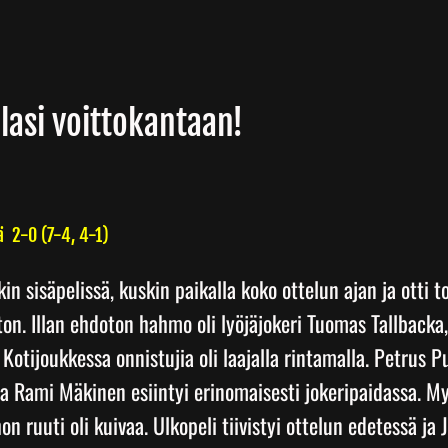
lasi voittokantaan!
ä 2-0 (7-4, 4-1)
kin sisäpelissä, kuskin paikalla koko ottelun ajan ja otti 
on. Illan ehdoton hahmo oli lyöjäjokeri Tuomas Tallbacka, 
 Kotijoukkessa onnistujia oli laajalla rintamalla. Petrus 
ja Rami Mäkinen esiintyi erinomaisesti jokeripaidassa. My
n ruuti oli kuivaa. Ulkopeli tiivistyi ottelun edetessä ja