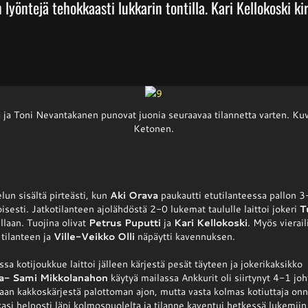
 lyöntejä tehokkaasti lukkarin tontilla. Kari Kellokoski ki
 ja Toni Nevantakanen punovat juonia seuraavaa tilannetta varten. K
Ketonen.
elun sisältä pirteästi, kun
Aki Orava
paukautti etutilanteessa pallon 3
sesti. Jatkotilanteen ajolähdöstä 2-0 lukemat taululle laittoi jokeri
T
laan. Tuojina olivat
Petrus Puputti
ja
Kari Kellokoski
. Myös vierail
 tilanteen ja
Ville-Veikko Olli
näpäytti kavennuksen.
sa kotijoukkue laittoi jälleen kärjestä pesät täyteen ja jokerikaksikko
a- Sami Mikkolanahon
käytyä mailassa Ankkurit oli siirtynyt 4-1 j
llaan kakkoskärjestä palottoman ajon, mutta vasta kolmas kotiuttaja onn
kasi helposti läpi kolmospuolelta ja tilanne kaventui hetkessä lukemii