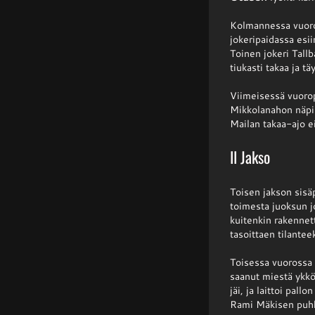
Kolmannessa vuoros
jokeripaidassa esi
Toinen jokeri Tallb
tiukasti takaa ja tä
Viimeisessä vuoropa
Mikkolanahon näpil
Mailan takaa-ajo ei
II Jakso
Toisen jakson sisä
toimesta juoksun j
kuitenkin rakennett
tasoittaen tilantee
Toisessa vuorossa A
saanut miestä ykkö
jäi, ja laittoi pal
Rami Mäkisen puhk