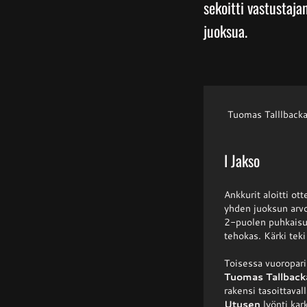
sekoitti vastustajan
juoksua.
Tuomas Talllbacka
I Jakso
Ankkurit aloitti ott
yhden juoksun arvoi
2-puolen puhkaisul
tehokas. Kärki teki
Toisessa vuoroparis
Tuomas Tallback
rakensi tasoittava
Utusen
lyönti kar