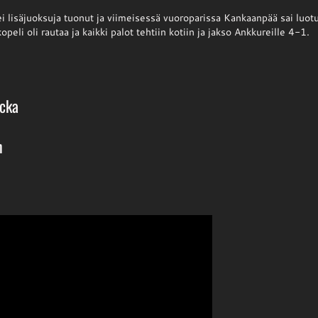
i lisäjuoksuja tuonut ja viimeisessä vuoroparissa Kankaanpää sai luotu
opeli oli rautaa ja kaikki palot tehtiin kotiin ja jakso Ankkureille 4-1.
acka
n