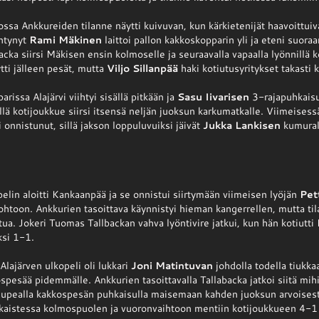
sa Ankkureiden tilanne näytti kuivuvan, kun kärkietenijät haavoittuiv
intynyt
Rami Mäkinen
laittoi pallon kakkoskopparin yli ja eteni suora
acka siirsi Mäkisen ensin kolmoselle ja seuraavalla vapaalla lyönnillä ko
ytti jälleen pesät, mutta
Viljo Sillanpää
haki kotiutusyritykset takasti 
rissa Alajärvi viihtyi sisällä pitkään ja
Sasu Iivarisen
3-rajapuhkaisu
lä kotijoukkue siirsi itsensä neljän juoksun karkumatkalle. Viimeises
 onnistunut, sillä jakson loppuluvuiksi jäivät
Jukka Lankisen
kumural
pelin aloitti Kankaanpää ja se onnistui siirtymään viimeisen lyöjän
Pet
ohtoon. Ankkurien tasoittava käynnistyi hieman kangerrellen, mutta til
ua. Jokeri Tuomas Tallbackan vahva lyöntivire jatkui, kun hän kotiutti
ksi 1-1.
lajärven ulkopeli oli lukkari
Joni Matintuvan
johdolla todella tiukk
spesää pidemmälle. Ankkurien tasoittavalla Tallabacka jatkoi siitä mih
lon upealla kakkospesän puhkaisulla maisemaan kahden juoksun arvoisest
aistessa kolmospuolen ja vuoronvaihtoon mentiin kotijoukkueen 4-1