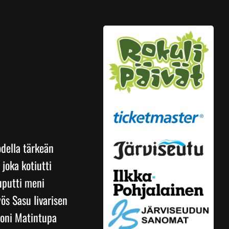
todella tärkeän
joka kotiutti
Puputti meni
ös Sasu Iivarisen
 Joni Matintupa