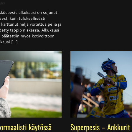
artikkelissa
ältä
Naisten
köspesis alkukausi on sujunut
Ykköspesis:
Kangerteleva
isesti kuin tuloksellisesti.
kevätkausi
arttunut neljä voitettua peliä ja
detty tappio niskassa. Alkukausi
ja päätettiin myös kotivoittoon
ausi [...]
normaalisti käytössä
Superpesis – Ankkurit 