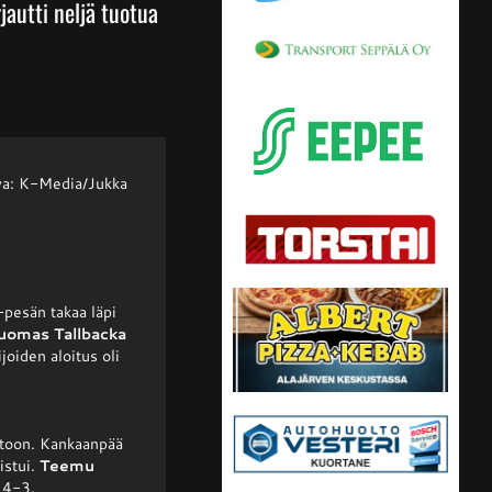
rjautti neljä tuotua
uva: K-Media/Jukka
-pesän takaa läpi
uomas Tallbacka
ijoiden aloitus oli
ohtoon. Kankaanpää
istui.
Teemu
n 4-3.