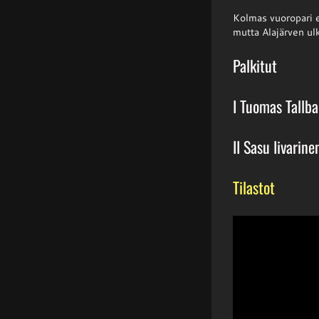
Kolmas vuoropari e
mutta Alajärven ulk
Palkitut
I Tuomas Tallb
II Sasu Iivarine
Tilastot