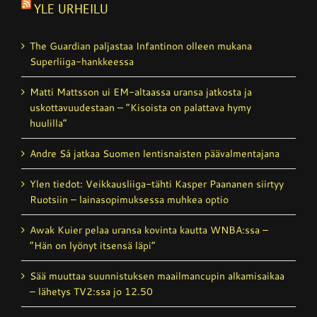
YLE URHEILU
The Guardian paljastaa Infantinon olleen mukana
Superliiga-hankkeessa
Matti Mattsson ui EM-altaassa uransa jatkosta ja
uskottavuudestaan – ”Kisoista on palattava hymy
huulilla”
Andre Sá jatkaa Suomen lentisnaisten päävalmentajana
Ylen tiedot: Veikkausliiga-tähti Kasper Paananen siirtyy
Ruotsiin – lainasopimuksessa muhkea optio
Awak Kuier pelaa uransa kovinta kautta WNBA:ssa –
”Hän on lyönyt itsensä läpi”
Sää muuttaa suunnistuksen maailmancupin alkamisaikaa
– lähetys TV2:ssa jo 12.50