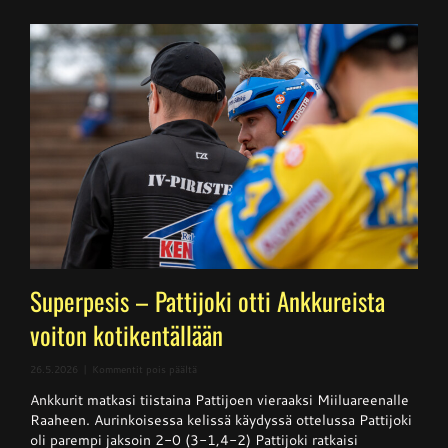
Superpesis – Pattijoki otti Ankkureista
voiton kotikentällään
artikkelissa
26.5.2026
|
Kommentit pois päältä
Superpesis
Ankkurit matkasi tiistaina Pattijoen vieraaksi Miiluareenalle
–
Pattijoki
Raaheen. Aurinkoisessa kelissä käydyssä ottelussa Pattijoki
otti
oli parempi jaksoin 2-0 (3-1,4-2) Pattijoki ratkaisi
Ankkureista