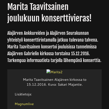
Marita Taavitsainen
Junnupesis
joulukuun konserttivieras!
Fanituotteet
Alajärven Ankkureiden ja Alajärven Seurakunnan
yhteistyö konserttirintamalla jatkuu tulevana talvena.
Palvelut
Marita Taavitsainen konsertoi jouluisissa tunnelmissa
Alajärven Gabrielin kirkossa torstaina 15.12.2016.
Tarkempaa informaatiota tarjolla lähempänä konserttia.
Info
Yhteystiedot
Marita Taavitsainen Alajärven kirkossa to
15.12.2016. Kuva: Sakari Majantie.
Lisätietoja:
Magnumlive