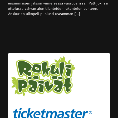
ensimmäisen jakson viimeisessä vuoroparissa. Pattijoki sai
voiton
kotikentällään
ottelussa vahvan alun tilanteiden rakentelun suhteen.
Ankkurien ulkopeli puolusti useamman [...]