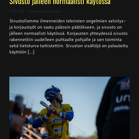
Sivusto jälleen normaalisti käytössä
artikkelissa
10.6.2026
|
Kommentit pois päältä
Sivusto
Sivustollamme ilmenneiden teknisten ongelmien selvitys-
jälleen
normaalisti
ja korjaustyöt on saatu pääosin päätökseen, ja sivusto on
käytössä
jälleen normaalisti käytössä. Korjausten yhteydessä sivusto
rakennettiin uudelleen puhtaalle pohjalle ja sen toiminta
sekä tietoturva tarkistettiin. Sivuston sisältöjä on palautettu
käyttöön [...]