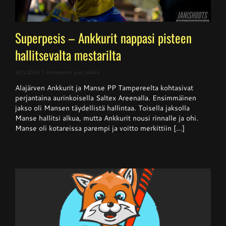
Superpesis – Ankkurit nappasi pisteen
hallitsevalta mestarilta
artikkelissa
30.5.2026
|
Kommentit pois päältä
Superpesis
Alajärven Ankkurit ja Manse PP Tampereelta kohtasivat
–
Ankkurit
perjantaina aurinkoisella Saltex Areenalla. Ensimmäinen
nappasi
jakso oli Mansen täydellistä hallintaa. Toisella jaksolla
pisteen
Manse hallitsi alkua, mutta Ankkurit nousi rinnalle ja ohi.
hallitsevalta
mestarilta
Manse oli kotareissa parempi ja voitto merkittiin [...]