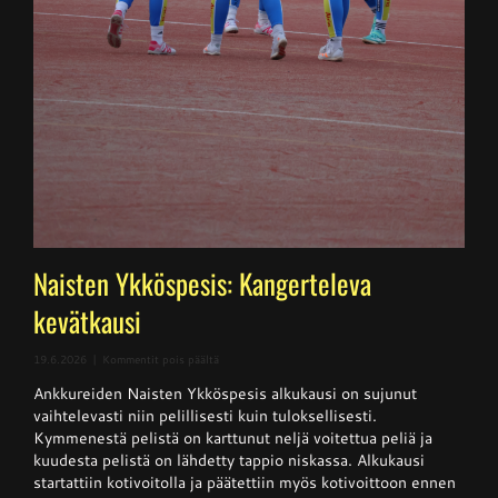
Naisten Ykköspesis: Kangerteleva
kevätkausi
artikkelissa
19.6.2026
|
Kommentit pois päältä
Naisten
Ankkureiden Naisten Ykköspesis alkukausi on sujunut
Ykköspesis:
Kangerteleva
vaihtelevasti niin pelillisesti kuin tuloksellisesti.
kevätkausi
Kymmenestä pelistä on karttunut neljä voitettua peliä ja
kuudesta pelistä on lähdetty tappio niskassa. Alkukausi
startattiin kotivoitolla ja päätettiin myös kotivoittoon ennen