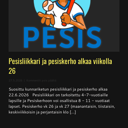
Pesisliikkari ja pesiskerho alkaa viikolla
26
artikkelissa
27.5.2026
|
Kommentit pois päältä
Pesisliikkari
Suosittu kunnariketun pesisliikkari ja pesiskerho alkaa
ja
pesiskerho
22.6.2026 Pesisliikkari on tarkoitettu 4-7-vuotiaille
alkaa
lapsille ja Pesiskerhoon voi osallistua 8 - 11 - vuotiaat
viikolla
lapset. Pesiskerho vk 26 ja vk 27 (maanantaisin, tiistaisin,
26
keskiviikkoisin ja perjantaisin klo [...]