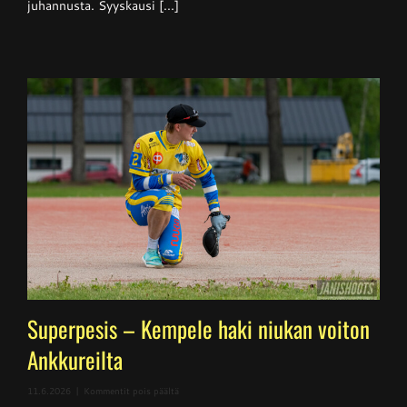
juhannusta. Syyskausi [...]
Superpesis – Kempele haki niukan voiton
Ankkureilta
artikkelissa
11.6.2026
|
Kommentit pois päältä
Superpesis