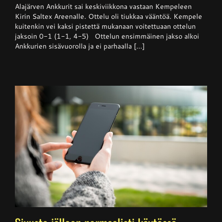
Alajärven Ankkurit sai keskiviikkona vastaan Kempeleen
–
Kempele
Kirin Saltex Areenalle. Ottelu oli tiukkaa vääntöä. Kempele
haki
kuitenkin vei kaksi pistettä mukanaan voitettuaan ottelun
niukan
jaksoin 0-1 (1-1, 4-5) Ottelun ensimmäinen jakso alkoi
voiton
Ankkureilta
Ankkurien sisävuorolla ja ei parhaalla [...]