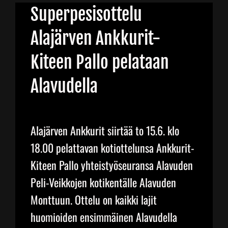
Superpesisottelu
Junnupesis
Alajärven Ankkurit-
Kiteen Pallo pelataan
Fanituotteet
Alavudella
Palvelut
Alajärven Ankkurit siirtää to 15.6. klo
Info
18.00 pelattavan kotiottelunsa Ankkurit-
Kiteen Pallo yhteistyöseuransa Alavuden
Yhteystiedot
Peli-Veikkojen kotikentälle Alavuden
Monttuun. Ottelu on kaikki lajit
huomioiden ensimmäinen Alavudella