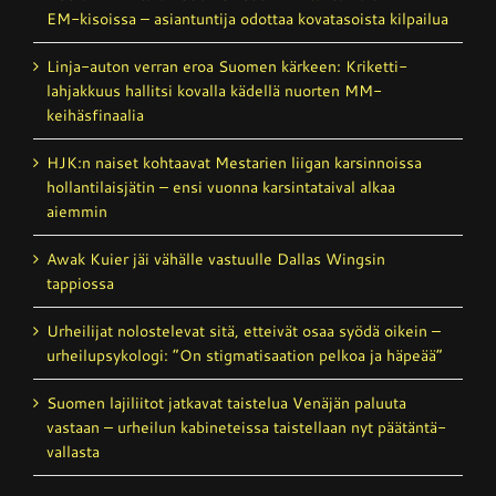
EM-kisoissa – asiantuntija odottaa kovatasoista kilpailua
Linja-auton verran eroa Suomen kärkeen: Kriketti­
lahjakkuus hallitsi kovalla kädellä nuorten MM-
keihäsfinaalia
HJK:n naiset kohtaavat Mestarien liigan karsinnoissa
hollantilais­jätin – ensi vuonna karsintataival alkaa
aiemmin
Awak Kuier jäi vähälle vastuulle Dallas Wingsin
tappiossa
Urheilijat nolostelevat sitä, etteivät osaa syödä oikein –
urheilupsykologi: ”On stigmatisaation pelkoa ja häpeää”
Suomen lajiliitot jatkavat taistelua Venäjän paluuta
vastaan – urheilun kabineteissa taistellaan nyt päätäntä­
vallasta