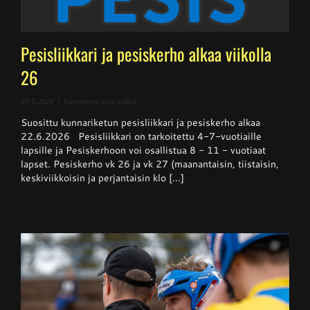
Pesisliikkari ja pesiskerho alkaa viikolla
26
artikkelissa
27.5.2026
|
Kommentit pois päältä
Pesisliikkari
Suosittu kunnariketun pesisliikkari ja pesiskerho alkaa
ja
pesiskerho
22.6.2026 Pesisliikkari on tarkoitettu 4-7-vuotiaille
alkaa
lapsille ja Pesiskerhoon voi osallistua 8 - 11 - vuotiaat
viikolla
lapset. Pesiskerho vk 26 ja vk 27 (maanantaisin, tiistaisin,
26
keskiviikkoisin ja perjantaisin klo [...]