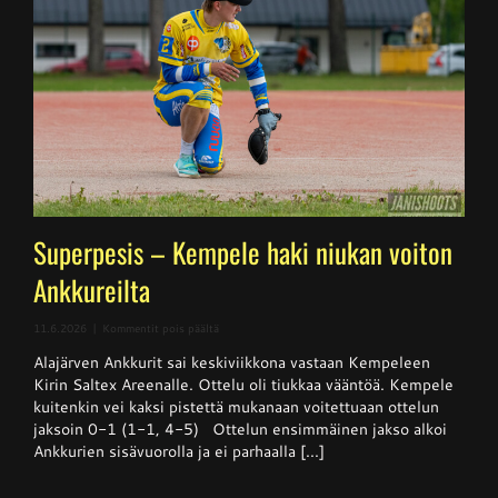
Superpesis – Kempele haki niukan voiton
Ankkureilta
artikkelissa
11.6.2026
|
Kommentit pois päältä
Superpesis
Alajärven Ankkurit sai keskiviikkona vastaan Kempeleen
–
Kempele
Kirin Saltex Areenalle. Ottelu oli tiukkaa vääntöä. Kempele
haki
kuitenkin vei kaksi pistettä mukanaan voitettuaan ottelun
niukan
jaksoin 0-1 (1-1, 4-5) Ottelun ensimmäinen jakso alkoi
voiton
Ankkureilta
Ankkurien sisävuorolla ja ei parhaalla [...]