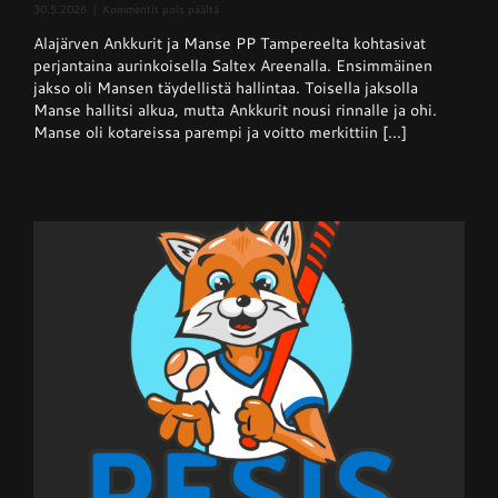
artikkelissa
30.5.2026
|
Kommentit pois päältä
Superpesis
Alajärven Ankkurit ja Manse PP Tampereelta kohtasivat
–
Ankkurit
perjantaina aurinkoisella Saltex Areenalla. Ensimmäinen
nappasi
jakso oli Mansen täydellistä hallintaa. Toisella jaksolla
pisteen
Manse hallitsi alkua, mutta Ankkurit nousi rinnalle ja ohi.
hallitsevalta
mestarilta
Manse oli kotareissa parempi ja voitto merkittiin [...]