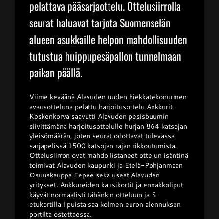
pelattava pääsarjaottelu. Ottelusiirrolla
seurat haluavat tarjota Suomenselän
alueen asukkaille helpon mahdollisuuden
tutustua huippupesäpallon tunnelmaan
paikan päällä.
Viime keväänä Alavuden uuden hiekkatekonurmen
avausotteluna pelattu harjoitusottelu Ankkurit-
Koskenkorva saavutti Alavuden pesisbuumin
siivittämänä harjoitusottelulle hurjan 864 katsojan
yleisömäärän, joten seurat odottavat tulevassa
sarjapelissä 1500 katsojan rajan rikkoutumista.
Ottelusiirron ovat mahdollistaneet ottelun isäntinä
toimivat Alavuden kaupunki ja Etelä-Pohjanmaan
Osuuskauppa Eepee sekä useat Alavuden
yritykset. Ankkureiden kausikortit ja ennakkoliput
käyvät normaalisti tähänkin otteluun ja S-
etukortilla lipuista saa kolmen euron alennuksen
portilta ostettaessa.