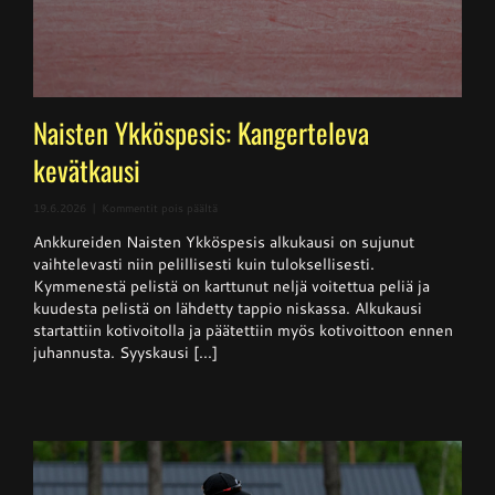
Naisten Ykköspesis: Kangerteleva
kevätkausi
artikkelissa
19.6.2026
|
Kommentit pois päältä
Naisten
Ankkureiden Naisten Ykköspesis alkukausi on sujunut
Ykköspesis:
Kangerteleva
vaihtelevasti niin pelillisesti kuin tuloksellisesti.
kevätkausi
Kymmenestä pelistä on karttunut neljä voitettua peliä ja
kuudesta pelistä on lähdetty tappio niskassa. Alkukausi
startattiin kotivoitolla ja päätettiin myös kotivoittoon ennen
juhannusta. Syyskausi [...]