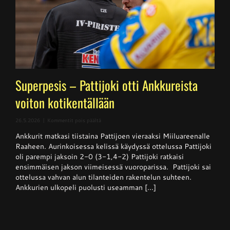
Superpesis – Pattijoki otti Ankkureista
voiton kotikentällään
artikkelissa
26.5.2026
|
Kommentit pois päältä
Superpesis
Ankkurit matkasi tiistaina Pattijoen vieraaksi Miiluareenalle
–
Pattijoki
Raaheen. Aurinkoisessa kelissä käydyssä ottelussa Pattijoki
otti
oli parempi jaksoin 2-0 (3-1,4-2) Pattijoki ratkaisi
Ankkureista
ensimmäisen jakson viimeisessä vuoroparissa. Pattijoki sai
voiton
kotikentällään
ottelussa vahvan alun tilanteiden rakentelun suhteen.
Ankkurien ulkopeli puolusti useamman [...]