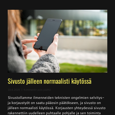
Sivusto jälleen normaalisti käytössä
artikkelissa
10.6.2026
|
Kommentit pois päältä
Sivusto
Sivustollamme ilmenneiden teknisten ongelmien selvitys-
jälleen
normaalisti
ja korjaustyöt on saatu pääosin päätökseen, ja sivusto on
käytössä
jälleen normaalisti käytössä. Korjausten yhteydessä sivusto
rakennettiin uudelleen puhtaalle pohjalle ja sen toiminta