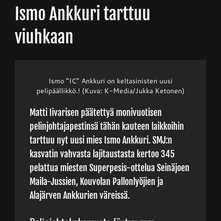
Ismo Ankkuri tarttuu
Junnupesis
viuhkaan
Fanituotteet
Ismo ”IC” Ankkuri on keltasinisten uusi
pelipäällikkö.! (Kuva: K-Media/Jukka Ketonen)
Palvelut
Matti Iivarisen päätettyä monivuotisen
pelinjohtajapestinsä tähän kauteen laikkoihin
Info
tarttuu nyt uusi mies Ismo Ankkuri. SMJ:n
kasvatin vahvasta lajitaustasta kertoo 345
Yhteystiedot
pelattua miesten Superpesis-ottelua Seinäjoen
Maila-Jussien, Kouvolan Pallonlyöjien ja
Alajärven Ankkurien väreissä.