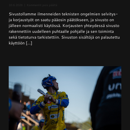
artikkelissa
10.6.2026
|
Kommentit pois päältä
Sivusto
Sivustollamme ilmenneiden teknisten ongelmien selvitys-
jälleen
normaalisti
ja korjaustyöt on saatu pääosin päätökseen, ja sivusto on
käytössä
jälleen normaalisti käytössä. Korjausten yhteydessä sivusto
rakennettiin uudelleen puhtaalle pohjalle ja sen toiminta
sekä tietoturva tarkistettiin. Sivuston sisältöjä on palautettu
käyttöön [...]