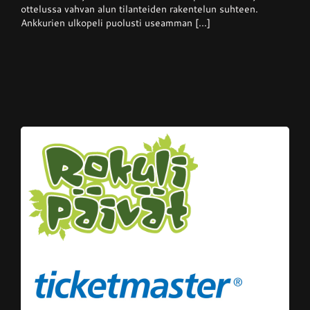
kotikentällään
ottelussa vahvan alun tilanteiden rakentelun suhteen.
Ankkurien ulkopeli puolusti useamman [...]