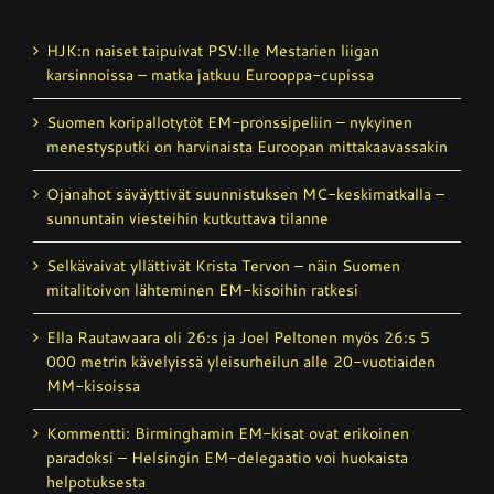
HJK:n naiset taipuivat PSV:lle Mestarien liigan
karsinnoissa – matka jatkuu Eurooppa-cupissa
Suomen koripallotytöt EM-pronssipeliin – nykyinen
menestysputki on harvinaista Euroopan mittakaavassakin
Ojanahot säväyttivät suunnistuksen MC-keskimatkalla –
sunnuntain viesteihin kutkuttava tilanne
Selkävaivat yllättivät Krista Tervon – näin Suomen
mitalitoivon lähteminen EM-kisoihin ratkesi
Ella Rautawaara oli 26:s ja Joel Peltonen myös 26:s 5
000 metrin kävelyissä yleisurheilun alle 20-vuotiaiden
MM-kisoissa
Kommentti: Birminghamin EM-kisat ovat erikoinen
paradoksi – Helsingin EM-delegaatio voi huokaista
helpotuksesta