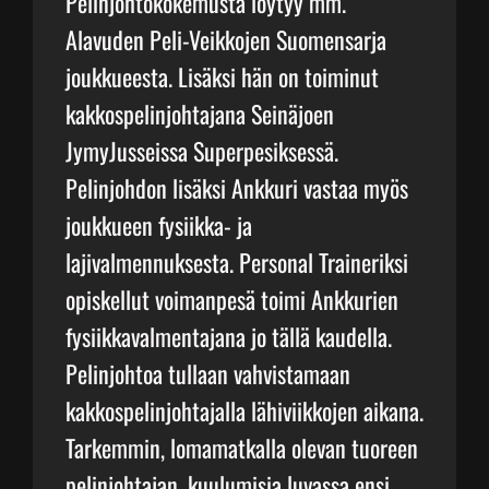
Pelinjohtokokemusta löytyy mm.
Alavuden Peli-Veikkojen Suomensarja
joukkueesta. Lisäksi hän on toiminut
kakkospelinjohtajana Seinäjoen
JymyJusseissa Superpesiksessä.
Pelinjohdon lisäksi Ankkuri vastaa myös
joukkueen fysiikka- ja
lajivalmennuksesta. Personal Traineriksi
opiskellut voimanpesä toimi Ankkurien
fysiikkavalmentajana jo tällä kaudella.
Pelinjohtoa tullaan vahvistamaan
kakkospelinjohtajalla lähiviikkojen aikana.
Tarkemmin, lomamatkalla olevan tuoreen
pelinjohtajan, kuulumisia luvassa ensi