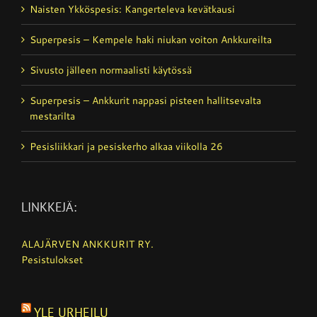
Naisten Ykköspesis: Kangerteleva kevätkausi
Superpesis – Kempele haki niukan voiton Ankkureilta
Sivusto jälleen normaalisti käytössä
Superpesis – Ankkurit nappasi pisteen hallitsevalta
mestarilta
Pesisliikkari ja pesiskerho alkaa viikolla 26
LINKKEJÄ:
ALAJÄRVEN ANKKURIT RY.
Pesistulokset
YLE URHEILU