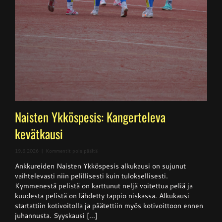
Naisten Ykköspesis: Kangerteleva
kevätkausi
artikkelissa
19.6.2026
|
Kommentit pois päältä
Naisten
Ankkureiden Naisten Ykköspesis alkukausi on sujunut
Ykköspesis:
Kangerteleva
vaihtelevasti niin pelillisesti kuin tuloksellisesti.
kevätkausi
Kymmenestä pelistä on karttunut neljä voitettua peliä ja
kuudesta pelistä on lähdetty tappio niskassa. Alkukausi
startattiin kotivoitolla ja päätettiin myös kotivoittoon ennen
juhannusta. Syyskausi [...]