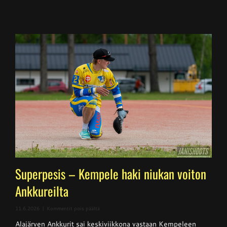
Superpesis – Kempele haki niukan voiton
Ankkureilta
artikkelissa
11.6.2026
|
Kommentit pois päältä
Superpesis
Alajärven Ankkurit sai keskiviikkona vastaan Kempeleen
–