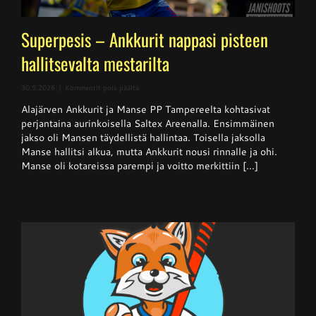
Superpesis – Ankkurit nappasi pisteen
hallitsevalta mestarilta
artikkelissa
30.5.2026
|
Kommentit pois päältä
Superpesis
Alajärven Ankkurit ja Manse PP Tampereelta kohtasivat
–
Ankkurit
perjantaina aurinkoisella Saltex Areenalla. Ensimmäinen
nappasi
jakso oli Mansen täydellistä hallintaa. Toisella jaksolla
pisteen
Manse hallitsi alkua, mutta Ankkurit nousi rinnalle ja ohi.
hallitsevalta
mestarilta
Manse oli kotareissa parempi ja voitto merkittiin [...]