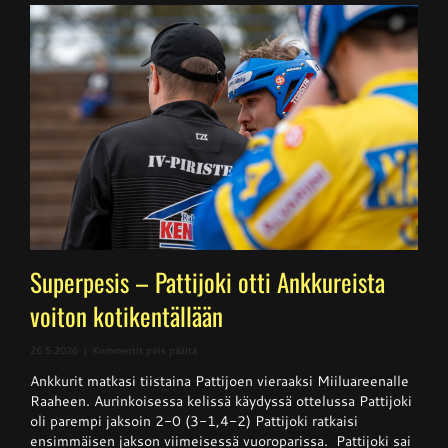
Superpesis – Pattijoki otti Ankkureista
voiton kotikentällään
artikkelissa
26.5.2026
|
Kommentit pois päältä
Superpesis
Ankkurit matkasi tiistaina Pattijoen vieraaksi Miiluareenalle
–
Pattijoki
Raaheen. Aurinkoisessa kelissä käydyssä ottelussa Pattijoki
otti
oli parempi jaksoin 2-0 (3-1,4-2) Pattijoki ratkaisi
Ankkureista
ensimmäisen jakson viimeisessä vuoroparissa. Pattijoki sai
voiton