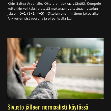
Kempele
Kirin Saltex Areenalle. Ottelu oli tiukkaa vääntöä. Kempele
haki
kuitenkin vei kaksi pistettä mukanaan voitettuaan ottelun
niukan
jaksoin 0-1 (1-1, 4-5) Ottelun ensimmäinen jakso alkoi
voiton
Ankkureilta
Ankkurien sisävuorolla ja ei parhaalla [...]
Sivusto jälleen normaalisti käytössä