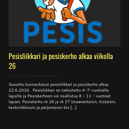
Pesisliikkari ja pesiskerho alkaa viikolla
26
artikkelissa
27.5.2026
|
Kommentit pois päältä
Pesisliikkari
Suosittu kunnariketun pesisliikkari ja pesiskerho alkaa
ja
pesiskerho
22.6.2026 Pesisliikkari on tarkoitettu 4-7-vuotiaille
alkaa
lapsille ja Pesiskerhoon voi osallistua 8 - 11 - vuotiaat
viikolla
lapset. Pesiskerho vk 26 ja vk 27 (maanantaisin, tiistaisin,
26
keskiviikkoisin ja perjantaisin klo [...]