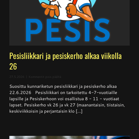
Pesisliikkari ja pesiskerho alkaa viikolla
26
artikkelissa
27.5.2026
|
Kommentit pois päältä
Pesisliikkari
Suosittu kunnariketun pesisliikkari ja pesiskerho alkaa
ja
pesiskerho
22.6.2026 Pesisliikkari on tarkoitettu 4-7-vuotiaille
alkaa
lapsille ja Pesiskerhoon voi osallistua 8 - 11 - vuotiaat
viikolla
lapset. Pesiskerho vk 26 ja vk 27 (maanantaisin, tiistaisin,
26
keskiviikkoisin ja perjantaisin klo [...]