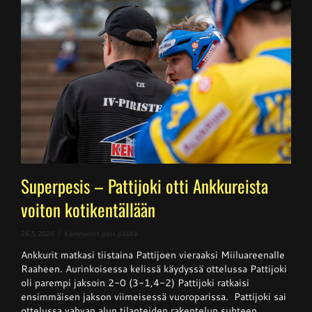
Superpesis – Pattijoki otti Ankkureista
voiton kotikentällään
artikkelissa
26.5.2026
|
Kommentit pois päältä
Superpesis
Ankkurit matkasi tiistaina Pattijoen vieraaksi Miiluareenalle
–
Pattijoki
Raaheen. Aurinkoisessa kelissä käydyssä ottelussa Pattijoki
otti
oli parempi jaksoin 2-0 (3-1,4-2) Pattijoki ratkaisi
Ankkureista
ensimmäisen jakson viimeisessä vuoroparissa. Pattijoki sai
voiton
kotikentällään
ottelussa vahvan alun tilanteiden rakentelun suhteen.