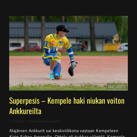
Superpesis – Kempele haki niukan voiton
Ankkureilta
artikkelissa
11.6.2026
|
Kommentit pois päältä
Superpesis
Alajärven Ankkurit sai keskiviikkona vastaan Kempeleen
–
Kempele
Kirin Saltex Areenalle. Ottelu oli tiukkaa vääntöä. Kempele