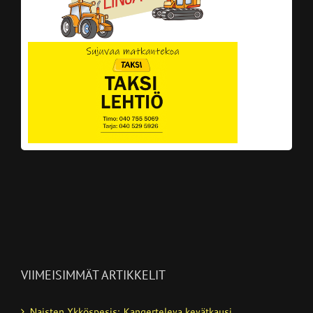
VIIMEISIMMÄT ARTIKKELIT
Naisten Ykköspesis: Kangerteleva kevätkausi