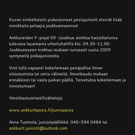
Junnupesis
Kuvan sinikeltaisiin pukeutuneet pesisjuniorit etsivät lisää
innokkaita pelaajia joukkueeseensa!
Fanituotteet
Ankkureiden F-pojat 09 -joukkue aloittaa harjoittelunsa
tulevana lauantaina urheiluhallilla klo. 09.30-11.00.
Joukkueeseen mahtuu mukaan runsaasti uusia 2009
syntyneitä poikajunioreita.
Palvelut
Voit tulla vapaasti kokeilemaan pesäpalloa ilman
sitoutumista tai omia välineitä. Ilmoittaudu mukaan
Info
ennakkoon tai vasta paikan päällä. Tervetuloa kokeilemaan ja
innostumaan!
Yhteystiedot
Ilmoittautumiset/lisätietoja:
www.ankkuritpesis.fi/junnupesis
Anna Tuomola, junioripäällikkö: 040-594 0484 tai
ankkurit.juniorit@outlook.com