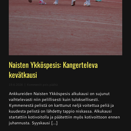
Naisten Ykköspesis: Kangerteleva
kevätkausi
artikkelissa
19.6.2026
|
Kommentit pois päältä
Naisten
Ankkureiden Naisten Ykköspesis alkukausi on sujunut
Ykköspesis:
Kangerteleva
vaihtelevasti niin pelillisesti kuin tuloksellisesti.
kevätkausi
Kymmenestä pelistä on karttunut neljä voitettua peliä ja
kuudesta pelistä on lähdetty tappio niskassa. Alkukausi
startattiin kotivoitolla ja päätettiin myös kotivoittoon ennen
juhannusta. Syyskausi [...]