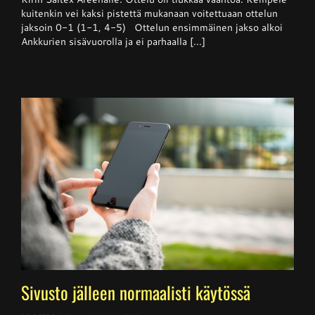
haki
kuitenkin vei kaksi pistettä mukanaan voitettuaan ottelun
niukan
jaksoin 0-1 (1-1, 4-5) Ottelun ensimmäinen jakso alkoi
voiton
Ankkureilta
Ankkurien sisävuorolla ja ei parhaalla [...]
Sivusto jälleen normaalisti käytössä