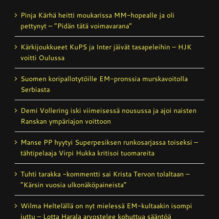
Pinja Kärhä heitti moukarissa MM-hopealle ja oli
pettynyt – ”Pidän tätä voimavarana”
Kärkijoukkueet KuPS ja Inter jäivät tasapeleihin – HJK
voitti Oulussa
Suomen koripallotytöille EM-pronssia murskavoitolla
Serbiasta
Demi Vollering iski viimeisessä nousussa ja ajoi naisten
Ranskan ympäriajon voittoon
Manse PP hyytyi Superpesiksen runkosarjassa toiseksi –
tähtipelaaja Virpi Hukka kritisoi tuomareita
Tuhti tarakka -kommentti sai Krista Tervon tolaltaan –
”Kärsin vuosia ulkonäköpaineista”
Wilma Heltelällä on nyt mielessä EM-kultaakin isompi
juttu – Lotta Harala arvostelee kohuttua sääntöä