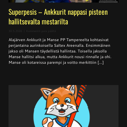
Superpesis – Ankkurit nappasi pisteen
hallitsevalta mestarilta
artikkelissa
30.5.2026
|
Kommentit pois päältä
Superpesis
Alajärven Ankkurit ja Manse PP Tampereelta kohtasivat
–
Ankkurit
perjantaina aurinkoisella Saltex Areenalla. Ensimmäinen
nappasi
jakso oli Mansen täydellistä hallintaa. Toisella jaksolla
pisteen
Manse hallitsi alkua, mutta Ankkurit nousi rinnalle ja ohi.
hallitsevalta
mestarilta
Manse oli kotareissa parempi ja voitto merkittiin [...]