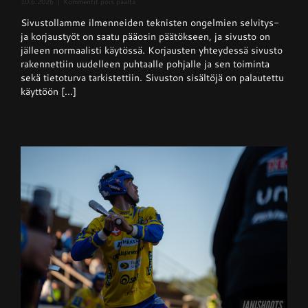
artikkelissa
10.6.2026
|
Kommentit pois päältä
Sivusto
Sivustollamme ilmenneiden teknisten ongelmien selvitys-
jälleen
normaalisti
ja korjaustyöt on saatu pääosin päätökseen, ja sivusto on
käytössä
jälleen normaalisti käytössä. Korjausten yhteydessä sivusto
rakennettiin uudelleen puhtaalle pohjalle ja sen toiminta
sekä tietoturva tarkistettiin. Sivuston sisältöjä on palautettu
käyttöön [...]