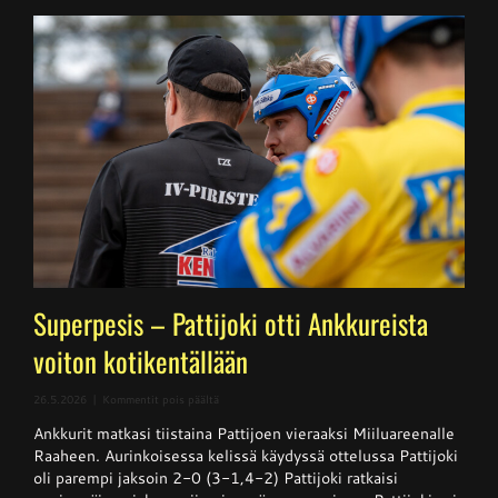
Superpesis – Pattijoki otti Ankkureista
voiton kotikentällään
artikkelissa
26.5.2026
|
Kommentit pois päältä
Superpesis
Ankkurit matkasi tiistaina Pattijoen vieraaksi Miiluareenalle
–
Pattijoki
Raaheen. Aurinkoisessa kelissä käydyssä ottelussa Pattijoki
otti
oli parempi jaksoin 2-0 (3-1,4-2) Pattijoki ratkaisi
Ankkureista
voiton