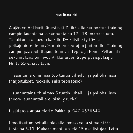
Kuva: Etenee-leiri
Junnupesis
Alajärven Ankkurit järjestävät D-ikäisille suunnatun training
campin lauantaina ja sunnuntaina 17.-18. marraskuuta.
Fanituotteet
Tapahtuma on avoin kaikille D-ikäisille tyttö- ja
poikajunioreille, myös muiden seurojen junioreille. Training
campin pääkouluttajana toimivat Teppo ja Eemil Peltomäki
Palvelut
sekä mukana on myös Ankkureiden Superpesispelaajia.
Hinta 65 €, sisältäen:
– lauantaina ohjelmaa 6,5 tuntia urheilu- ja pallohallissa
Info
(harjoitukset, ruokailu sekä teoriaosio)
– sunnuntaina ohjelmaa 5 tuntia urheilu- ja pallohallissa
Yhteystiedot
(huom. sunnuntaille ei sisälly ruoka)
Lisätietoja antaa Marko Pakka: p. 040 0328840.
Ilmoittautumiset alla olevalla lomakkeella viimeistään
tiistaina 6.11. Mukaan mahtuu vielä 15 osallistujaa. Laita