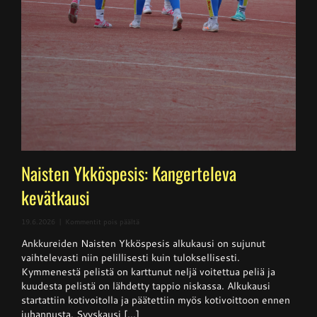
Naisten Ykköspesis: Kangerteleva
kevätkausi
artikkelissa
19.6.2026
|
Kommentit pois päältä
Naisten
Ankkureiden Naisten Ykköspesis alkukausi on sujunut
Ykköspesis:
Kangerteleva
vaihtelevasti niin pelillisesti kuin tuloksellisesti.
kevätkausi
Kymmenestä pelistä on karttunut neljä voitettua peliä ja
kuudesta pelistä on lähdetty tappio niskassa. Alkukausi
startattiin kotivoitolla ja päätettiin myös kotivoittoon ennen
juhannusta. Syyskausi [...]