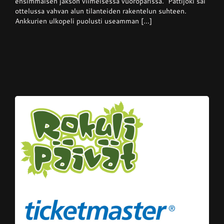
ensimmäisen jakson viimeisessä vuoroparissa. Pattijoki sai
kotikentällään
ottelussa vahvan alun tilanteiden rakentelun suhteen.
Ankkurien ulkopeli puolusti useamman [...]