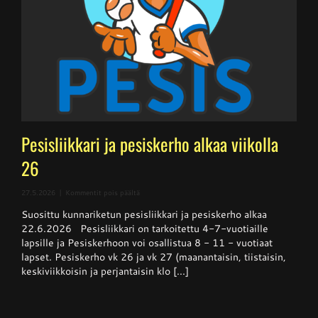
Pesisliikkari ja pesiskerho alkaa viikolla
26
artikkelissa
27.5.2026
|
Kommentit pois päältä
Pesisliikkari
Suosittu kunnariketun pesisliikkari ja pesiskerho alkaa
ja
pesiskerho
22.6.2026 Pesisliikkari on tarkoitettu 4-7-vuotiaille
alkaa
lapsille ja Pesiskerhoon voi osallistua 8 - 11 - vuotiaat
viikolla
lapset. Pesiskerho vk 26 ja vk 27 (maanantaisin, tiistaisin,
26
keskiviikkoisin ja perjantaisin klo [...]