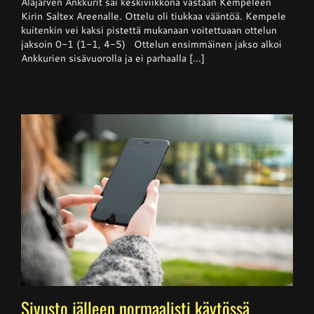
Alajärven Ankkurit sai keskiviikkona vastaan Kempeleen
–
Kempele
Kirin Saltex Areenalle. Ottelu oli tiukkaa vääntöä. Kempele
haki
kuitenkin vei kaksi pistettä mukanaan voitettuaan ottelun
niukan
jaksoin 0-1 (1-1, 4-5) Ottelun ensimmäinen jakso alkoi
voiton
Ankkureilta
Ankkurien sisävuorolla ja ei parhaalla [...]
Sivusto jälleen normaalisti käytössä