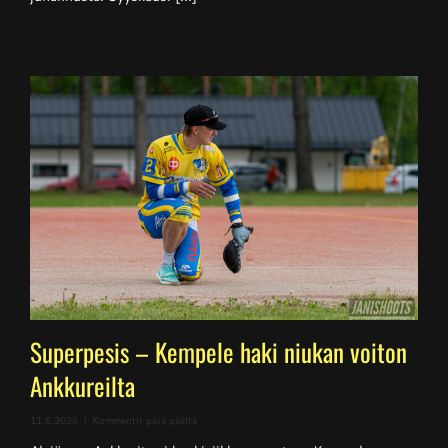
Superpesis – Kempele haki niukan voiton
Ankkureilta
artikkelissa
11.6.2026
|
Kommentit pois päältä
Superpesis