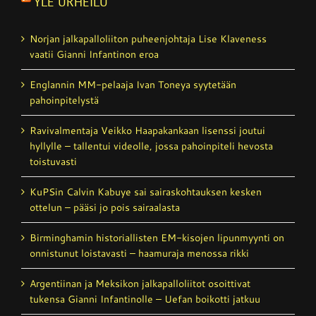
YLE URHEILU
Norjan jalkapalloliiton puheenjohtaja Lise Klaveness
vaatii Gianni Infantinon eroa
Englannin MM-pelaaja Ivan Toneya syytetään
pahoinpitelystä
Ravivalmentaja Veikko Haapakankaan lisenssi joutui
hyllylle – tallentui videolle, jossa pahoinpiteli hevosta
toistuvasti
KuPSin Calvin Kabuye sai sairaskohtauksen kesken
ottelun – pääsi jo pois sairaalasta
Birminghamin historiallisten EM-kisojen lipunmyynti on
onnistunut loistavasti – haamuraja menossa rikki
Argentiinan ja Meksikon jalkapalloliitot osoittivat
tukensa Gianni Infantinolle – Uefan boikotti jatkuu