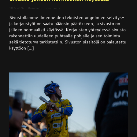
artikkelissa
10.6.2026
|
Kommentit pois päältä
Sivusto
Sivustollamme ilmenneiden teknisten ongelmien selvitys-
jälleen
normaalisti
ja korjaustyöt on saatu pääosin päätökseen, ja sivusto on
käytössä
jälleen normaalisti käytössä. Korjausten yhteydessä sivusto
rakennettiin uudelleen puhtaalle pohjalle ja sen toiminta
sekä tietoturva tarkistettiin. Sivuston sisältöjä on palautettu
käyttöön [...]