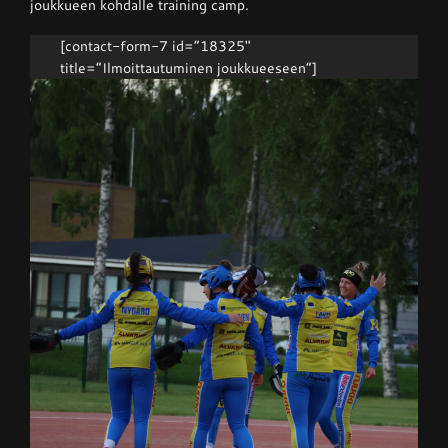
joukkueen kohdalle training camp.
[contact-form-7 id=”18325″
title=”Ilmoittautuminen joukkueeseen”]