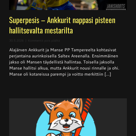
Superpesis – Ankkurit nappasi pisteen
hallitsevalta mestarilta
artikkelissa
30.5.2026
|
Kommentit pois päältä
Superpesis
Alajärven Ankkurit ja Manse PP Tampereelta kohtasivat
–
Ankkurit
perjantaina aurinkoisella Saltex Areenalla. Ensimmäinen
nappasi
jakso oli Mansen täydellistä hallintaa. Toisella jaksolla
pisteen
Manse hallitsi alkua, mutta Ankkurit nousi rinnalle ja ohi.
hallitsevalta
mestarilta
Manse oli kotareissa parempi ja voitto merkittiin [...]