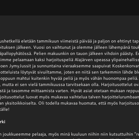
itushetkellä eletään tammikuun viimeistä päivää ja paljon on ehtinyt ta
joituksen jälkeen. Vuosi on vaihtunut ja olemme jälleen lähempänä touk
äpallopyhätössä. Pelien makuunkin on tauon jälkeen vihdoin päästy. E
imme pelaamaan kaksi harjoituspeliä Alajärven upeassa ylipainehallis
oen JymyJussit ja sunnuntaina vieraaksemme saapuivat Koskenkorvan 
otteluista löytyvät sivuiltamme, joten en niitä sen tarkemmin lähde bl
oppuun mahtui kuitenkin hyvää peliä ja myös vähän huonompaa peliä. P
 mutta ei sen vielä tammikuussa tarvitsekaan olla. Harjoitusottelut ova
tä ja tasomme mittaamista varten. Hyvät asiat otetaan mukaan reppuu
rjoitusottelut luovat myös mukavaa vaihtelua talven harjoittelurumbaan
an yksitoikkoiselta. Oli todella mukavaa huomata, että myös harjoitusot
älle!
rki
joukkueemme pelaaja, myös minä kuuluun niihin niin kutsuttuihin ”re