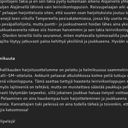
pintojeni takia ja en sen takia pysty kulkemaan arkena Alajärvellä yhte
kuljen Alajärvellä lähinnä vain leiriviikonloppuisin. Reissupelaajan arki 
 pelaajan harjoittelusta siten, että suuren osan harjoituksista joutuu
reenejä teen viikolla Tampereella pesisakatemiassa, jossa käy useita m
pesäpalloilijoita, mutta puntti- ja juoksutreenit hoidan lähes aina yks
ukkuekavereita näkee siis hieman harvemmin ja sen takia leiriviikonlo
a. Olenkin leireillä ilolla seurannut, miten mahtavalla työmoraalilla j
aajilta löytyy jatkuvasti paloa kehittyä yksilöinä ja joukkueena. Hyvään
lmikuuta
allikauden harjoitusottelumme on pelattu ja helmikuussa saammekin
lli-SM-otteluita. Ankkurit pelaavat alkulohkossa kolme peliä tuttuja v
ä viikonloppuna. Tämä asettaa tiettyjä haasteita leiriviikonloppujen si
i myös lajitreeniä on tehtävä, mutta on muistettava säästää paukkuja pel
asti löytymään tarpeeksi, sillä jokainen joukkue haluaa tietysti voittaa 
 Pelaaminen on aina hauskempaa kuin harjoitteleminen ja joukkueen
mista. Kannattajien tuki peleissä on aina todella tärkeä ja toivonkin, et
jia katsomossa!
lipelejä!