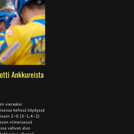
 otti Ankkureista
ssa
is
oen vieraaksi
isessa kelissä käydyssä
jaksoin 2-0 (3-1,4-2)
sta
akson viimeisessä
llään
ussa vahvan alun