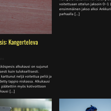
voitettuaan ottelun jaksoin 0-1
voiton
Ankkurei
ensimmäinen jakso alkoi Ankkurie
parhaalla [...]
sis: Kangerteleva
artikkelissa
ältä
Naisten
köspesis alkukausi on sujunut
Ykköspesis:
Kangerteleva
isesti kuin tuloksellisesti.
kevätkausi
arttunut neljä voitettua peliä ja
detty tappio niskassa. Alkukausi
ja päätettiin myös kotivoittoon
ausi [...]