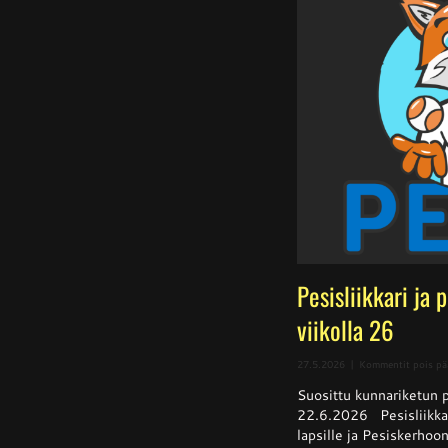
Pesisliikkari ja 
viikolla 26
27.5.2026
|
Kommentit pois pä
Suosittu kunnariketun pe
22.6.2026 Pesisliikkar
lapsille ja Pesiskerhoon