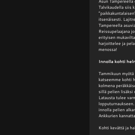
Asun Tampereella o
Talvikaudella siis 
”paikkakuntalaisen”
itsenäisesti. Lajit
Tampereella asuvia 
Reissupelaajana jo
erityisen mukavilt
harjoittelee ja pel
menossa!
Innolla kohti he
Tammikuun myötä h
katseemme kohti ha
kolmena peräkkäisen
sillä pelien lisäks
Latausta tulee varm
lopputurnaukseen.
innolla pelien alka
Ankkurien kannatta
Kohti kevättä ja hal