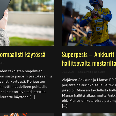
normaalisti käytössä
Superpesis – Ankkurit 
hallitsevalta mestarilt
artikkelissa
ältä
Sivusto
iden teknisten ongelmien
jälleen
artikkeli
30.5.2026
|
Kommentit pois päältä
normaalisti
t on saatu pääosin päätökseen, ja
Superpes
käytössä
Alajärven Ankkurit ja Manse PP 
–
aalisti käytössä. Korjausten
Ankkurit
perjantaina aurinkoisella Saltex
nnettiin uudelleen puhtaalle
nappasi
jakso oli Mansen täydellistä halli
sekä tietoturva tarkistettiin.
pisteen
Manse hallitsi alkua, mutta Ankku
hallitsev
lautettu käyttöön [...]
mestarilt
ohi. Manse oli kotareissa parempi
[...]