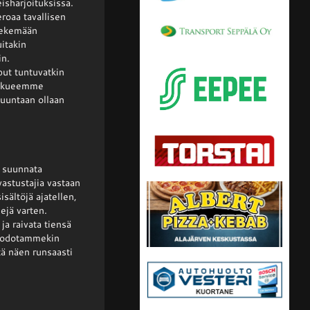
isharjoituksissa.
eroaa tavallisen
 tekemään
uitakin
in.
put tuntuvatkin
oukkueemme
 suuntaan ollaan
 suunnata
astustajia vastaan
sältöjä ajatellen,
ejä varten.
ja raivata tiensä
a odotammekin
tä näen runsaasti