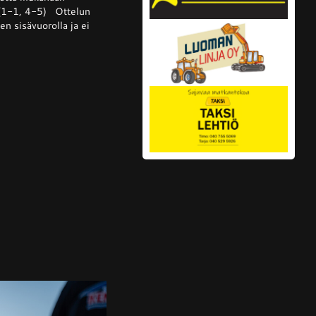
 (1-1, 4-5) Ottelun
lta
n sisävuorolla ja ei