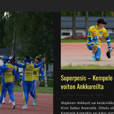
Superpesis – Kempele 
voiton Ankkureilta
artikkeli
11.6.2026
|
Kommentit pois päältä
Superpes
Alajärven Ankkurit sai keskivii
–
Kempele
Kirin Saltex Areenalle. Ottelu ol
haki
Kempele kuitenkin vei kaksi pis
niukan