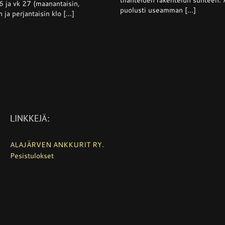
tilanteiden rakentelun suhteen. 
6 ja vk 27 (maanantaisin,
26
puolusti useamman [...]
n ja perjantaisin klo [...]
LINKKEJÄ:
ALAJÄRVEN ANKKURIT RY.
Pesistulokset