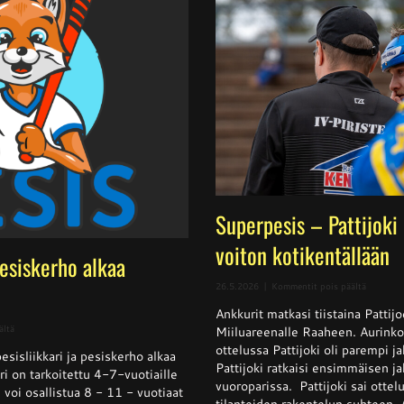
Superpesis – Pattijoki
voiton kotikentällään
pesiskerho alkaa
artikkeli
26.5.2026
|
Kommentit pois päältä
Superpes
Ankkurit matkasi tiistaina Pattij
–
Pattijoki
artikkelissa
ältä
Miiluareenalle Raaheen. Aurinko
otti
Pesisliikkari
ottelussa Pattijoki oli parempi 
Ankkurei
sisliikkari ja pesiskerho alkaa
ja
Pattijoki ratkaisi ensimmäisen j
voiton
pesiskerho
i on tarkoitettu 4-7-vuotiaille
kotikentä
alkaa
vuoroparissa. Pattijoki sai ottel
 voi osallistua 8 - 11 - vuotiaat
viikolla