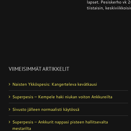
lapset. Pesiskerho vk 2
tiistaisin, keskiviikkoisi
VIIMEISIMMÄT ARTIKKELIT
Naisten Ykköspesis: Kangerteleva kevätkausi
Superpesis – Kempele haki niukan voiton Ankkureilta
Sivusto jälleen normaalisti käytössä
Superpesis – Ankkurit nappasi pisteen hallitsevalta
mestarilta