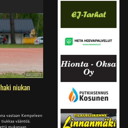
haki niukan
ssa
is
kkona vastaan Kempeleen
i tiukkaa vääntöä.
tettä mukanaan