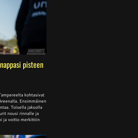
nappasi pisteen
a
ssa
is
Tampereelta kohtasivat
 Areenalla. Ensimmäinen
ntaa. Toisella jaksolla
rit nousi rinnalle ja
alta
a
 ja voitto merkittiin