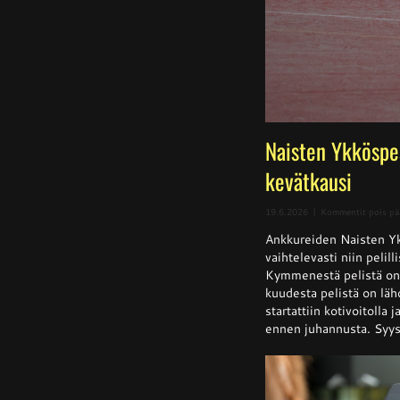
Naisten Ykköspe
kevätkausi
19.6.2026
|
Kommentit pois pä
Ankkureiden Naisten Yk
vaihtelevasti niin pelill
Kymmenestä pelistä on k
kuudesta pelistä on läh
startattiin kotivoitolla 
ennen juhannusta. Syysk