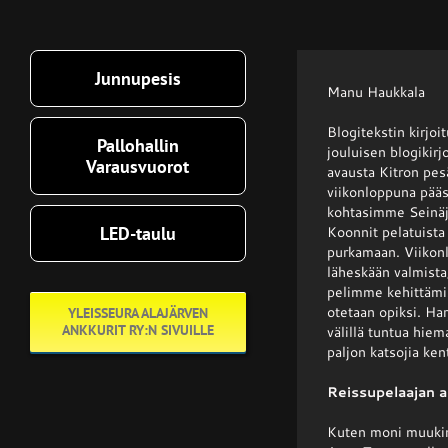
Junnupesis
Manu Haukkala
Blogitekstin kirjo
Pallohallin
jouluisen blogikir
Varausvuorot
avausta Kitron pes
viikonloppuna pääs
kohtasimme Seinäj
LED-taulu
Koonnit pelatuista 
purkamaan. Viikonl
läheskään valmista,
pelimme kehittämis
otetaan opiksi. Ha
YLEISSEURA ALAJÄRVEN
ANKKURIT RY:N SIVUILLE
välillä tuntua hiem
paljon katsojia kent
Reissupelaajan a
Kuten moni muukin 