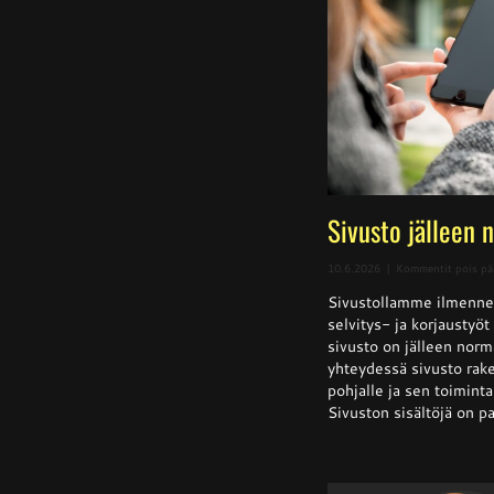
Sivusto jälleen 
10.6.2026
|
Kommentit pois pä
Sivustollamme ilmenne
selvitys- ja korjaustyö
sivusto on jälleen norm
yhteydessä sivusto rake
pohjalle ja sen toiminta 
Sivuston sisältöjä on pa