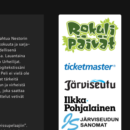
pahtua Nestorin
okuuta ja sarja-
dellisenä
sa. Lauantaina
Urheilijat.
ogitekstissäni
eli ei vielä ole
t tärkeitä
n ja virheistä
, joka saattaa
telut vetivät
issupelaajiin”.