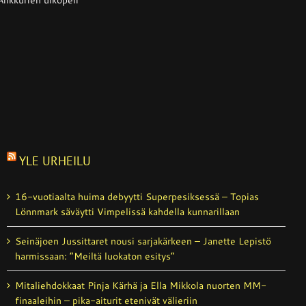
Ankkurien ulkopeli
YLE URHEILU
16-vuotiaalta huima debyytti Superpesiksessä – Topias
Lönnmark säväytti Vimpelissä kahdella kunnarillaan
Seinäjoen Jussittaret nousi sarjakärkeen – Janette Lepistö
harmissaan: ”Meiltä luokaton esitys”
Mitaliehdokkaat Pinja Kärhä ja Ella Mikkola nuorten MM-
finaaleihin – pika-aiturit etenivät välieriin