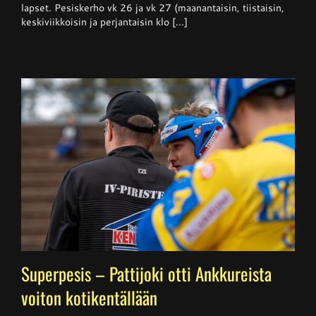
lapset. Pesiskerho vk 26 ja vk 27 (maanantaisin, tiistaisin,
26
keskiviikkoisin ja perjantaisin klo [...]
Superpesis – Pattijoki otti Ankkureista
voiton kotikentällään