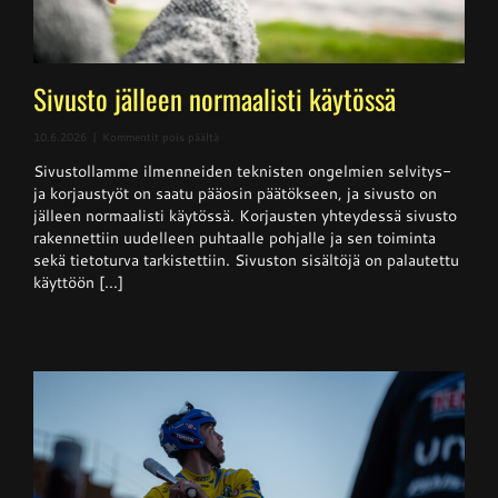
Sivusto jälleen normaalisti käytössä
artikkelissa
10.6.2026
|
Kommentit pois päältä
Sivusto
Sivustollamme ilmenneiden teknisten ongelmien selvitys-
jälleen
normaalisti
ja korjaustyöt on saatu pääosin päätökseen, ja sivusto on
käytössä
jälleen normaalisti käytössä. Korjausten yhteydessä sivusto
rakennettiin uudelleen puhtaalle pohjalle ja sen toiminta
sekä tietoturva tarkistettiin. Sivuston sisältöjä on palautettu
käyttöön [...]