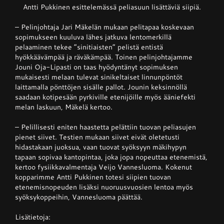
Antti Pukkinen esittelemässä peliasuun lisättäviä siipiä.
– Pelinjohtaja Jari Mäkelän mukaan pelitapaa koskevaan
sopimukseen kuuluva lähes jatkuva lentomerkillä
pelaaminen tekee ”sinitiaisten” pelistä entistä
hyökkäävämpää ja räväkämpää. Toinen pelinjohtajamme
Jouni Oja-Lipasti on taas hyödyntänyt sopimuksen
mukaisesti melaan tulevat sinikeltaiset linnunpöntöt
laittamalla pönttöjen sisälle pallot. Jounin keksinnöllä
saadaan kotipesään pyrkiville etenijöille myös ääniefekti
melan laskuun, Mäkelä kertoo.
– Pelillisesti eniten haastetta pelättiin tuovan peliasujen
pienet siivet. Testien mukaan siivet eivät oletetusti
hidastakaan juoksua, vaan tuovat syöksyyn mäkihypyn
tapaan sopivaa kantopintaa, joka jopa nopeuttaa etenemistä,
kertoo fysiikkavalmentaja Veijo Vannesluoma. Kokenut
kopparimme Antti Pukkinen totesi siipien tuovan
etenemisnopeuden lisäksi nuoruusvuosien lentoa myös
syöksykoppeihin, Vannesluoma päättää.
Lisätietoja: