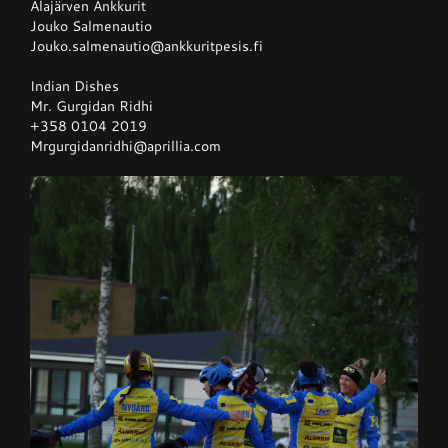
Alajärven Ankkurit
Jouko Salmenautio
Jouko.salmenautio@ankkuritpesis.fi
Indian Dishes
Mr. Gurgidan Ridhi
+358 0104 2019
Mrgurgidanridhi@aprillia.com