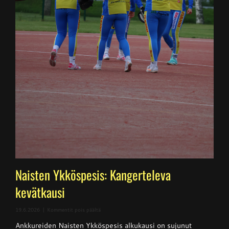
Naisten Ykköspesis: Kangerteleva
kevätkausi
artikkelissa
19.6.2026
|
Kommentit pois päältä
Naisten
Ankkureiden Naisten Ykköspesis alkukausi on sujunut
Ykköspesis: