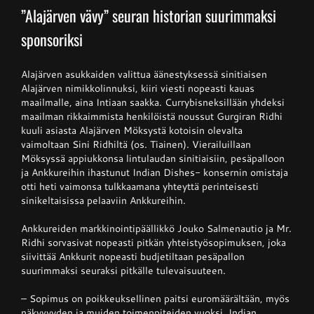
”Alajärven vävy” seuran historian suurimmaksi
sponsoriksi
Junnupesis
Alajärven asukkaiden valittua äänestyksessä sinitiaisen
Fanituotteet
Alajärven nimikkolinnuksi, kiiri viesti nopeasti kauas
maailmalle, aina Intiaan saakka. Currybisneksillään yhdeksi
maailman rikkaimmista henkilöistä noussut Gurgiran Ridhi
kuuli asiasta Alajärven Möksystä kotoisin olevalta
Palvelut
vaimoltaan Sini Ridhiltä (os. Tiainen). Vierailuillaan
Möksyssä appiukkonsa lintulaudan sinitiaisiin, pesäpalloon
ja Ankkureihin ihastunut Indian Dishes- konsernin omistaja
Info
otti heti vaimonsa tulkkaamana yhteyttä perinteisesti
sinikeltaisissa pelaaviin Ankkureihin.
Yhteystiedot
Ankkureiden markkinointipäällikkö Jouko Salmenautio ja Mr.
Ridhi sorvasivat nopeasti pitkän yhteistyösopimuksen, joka
siivittää Ankkurit nopeasti budjetiltaan pesäpallon
suurimmaksi seuraksi pitkälle tulevaisuuteen.
– Sopimus on poikkeuksellinen paitsi euromäärältään, myös
näkyvyyden ja muiden toimenpiteiden vuoksi. Indian