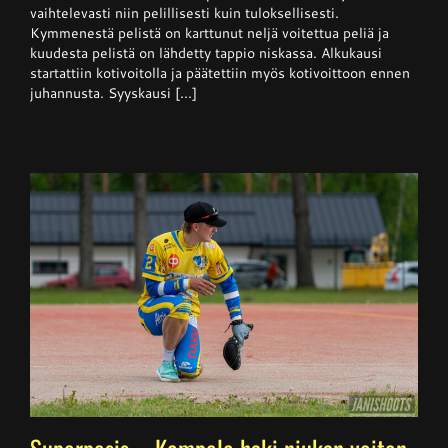
Kangerteleva
vaihtelevasti niin pelillisesti kuin tuloksellisesti.
kevätkausi
Kymmenestä pelistä on karttunut neljä voitettua peliä ja
kuudesta pelistä on lähdetty tappio niskassa. Alkukausi
startattiin kotivoitolla ja päätettiin myös kotivoittoon ennen
juhannusta. Syyskausi [...]