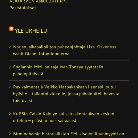
ALAJÄRVEN ANKKURIT RY.
Pesistulokset
YLE URHEILU
Norjan jalkapalloliiton puheenjohtaja Lise Klaveness
vaatii Gianni Infantinon eroa
Englannin MM-pelaaja Ivan Toneya syytetään
pahoinpitelystä
Ravivalmentaja Veikko Haapakankaan lisenssi joutui
hyllylle – tallentui videolle, jossa pahoinpiteli hevosta
toistuvasti
KuPSin Calvin Kabuye sai sairaskohtauksen kesken
ottelun – pääsi jo pois sairaalasta
Birminghamin historiallisten EM-kisojen lipunmyynti on