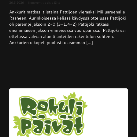
artikkelissa
26.5.2026
|
Kommentit pois päältä
Superpesis
Ankkurit matkasi tiistaina Pattijoen vieraaksi Miiluareenalle
–
Pattijoki
Raaheen. Aurinkoisessa kelissä käydyssä ottelussa Pattijoki
otti
oli parempi jaksoin 2-0 (3-1,4-2) Pattijoki ratkaisi
Ankkureista
ensimmäisen jakson viimeisessä vuoroparissa. Pattijoki sai
voiton
kotikentällään
ottelussa vahvan alun tilanteiden rakentelun suhteen.
Ankkurien ulkopeli puolusti useamman [...]