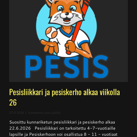
Pesisliikkari ja pesiskerho alkaa viikolla
26
artikkelissa
27.5.2026
|
Kommentit pois päältä
Pesisliikkari
Suosittu kunnariketun pesisliikkari ja pesiskerho alkaa
ja
pesiskerho
22.6.2026 Pesisliikkari on tarkoitettu 4-7-vuotiaille
alkaa
lapsille ja Pesiskerhoon voi osallistua 8 - 11 - vuotiaat
viikolla