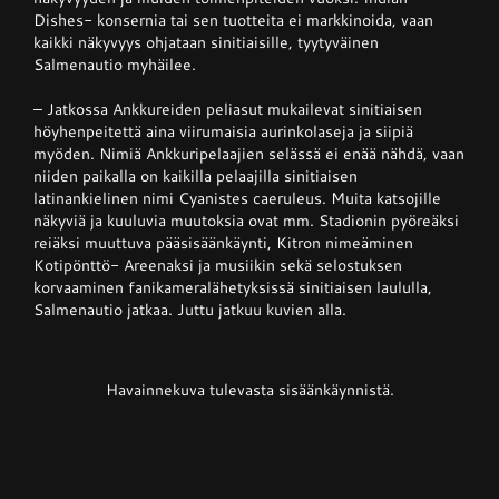
Dishes- konsernia tai sen tuotteita ei markkinoida, vaan
kaikki näkyvyys ohjataan sinitiaisille, tyytyväinen
Salmenautio myhäilee.
– Jatkossa Ankkureiden peliasut mukailevat sinitiaisen
höyhenpeitettä aina viirumaisia aurinkolaseja ja siipiä
myöden. Nimiä Ankkuripelaajien selässä ei enää nähdä, vaan
niiden paikalla on kaikilla pelaajilla sinitiaisen
latinankielinen nimi Cyanistes caeruleus. Muita katsojille
näkyviä ja kuuluvia muutoksia ovat mm. Stadionin pyöreäksi
reiäksi muuttuva pääsisäänkäynti, Kitron nimeäminen
Kotipönttö- Areenaksi ja musiikin sekä selostuksen
korvaaminen fanikameralähetyksissä sinitiaisen laululla,
Salmenautio jatkaa. Juttu jatkuu kuvien alla.
Havainnekuva tulevasta sisäänkäynnistä.