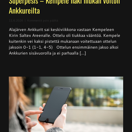
Superpesis – Kempele haki niukan voiton
Ankkureilta
artikkelissa
11.6.2026
|
Kommentit pois päältä
Superpesis
Alajärven Ankkurit sai keskiviikkona vastaan Kempeleen
–
Kempele
Kirin Saltex Areenalle. Ottelu oli tiukkaa vääntöä. Kempele
haki
kuitenkin vei kaksi pistettä mukanaan voitettuaan ottelun
niukan
jaksoin 0-1 (1-1, 4-5) Ottelun ensimmäinen jakso alkoi
voiton
Ankkureilta
Ankkurien sisävuorolla ja ei parhaalla [...]