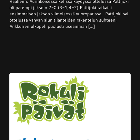
Raaheen. Aurinkoisessa kelissä käydyssä ottelussa Pattijoki
otti
oli parempi jaksoin 2-0 (3-1,4-2) Pattijoki ratkaisi
Ankkureista
ensimmäisen jakson viimeisessä vuoroparissa. Pattijoki sai
voiton
kotikentällään
ottelussa vahvan alun tilanteiden rakentelun suhteen.
Ankkurien ulkopeli puolusti useamman [...]