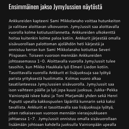
Ensimmäinen jakso JymyJussien näytöstä
Junnupesis
Ankkureiden kapteeni Sami Mikkolanaho voittaa hutunkeiton
ja valitsee aloittavan ulkovuoron. JymyJussit saa aloittavalla
vuorolla kolme kotiutustilannetta. Ankkureiden ulkokenttä
Fanituotteet
hoitaa kuitenkin kolme paloa kotiin. Ankkurit järjestää omalla
sisävuorollaan palottoman ajolähdön heti kärjestä ja
onnistuu kerran kun Sami Mikkolanaho kotiuttaa Severi
Palvelut
Piispasen. Toiseen vuoroon mennään Ankkureiden
johtoasemassa 1-0. Aloittavalla vuorolla JymyJussit tulee
tasoihin, kun Mikko Haukkala lyö Elmeri Liedon kotiin.
Tasoittavalla vuorolla Ankkurit ei lisäjuoksuja saa lyötyä
Info
parista yrityksestä huolimatta. Kolmas vuoro alkaa
tasatilanteessa JymyJussien sisävuorolla. JymyJussit saa
ison vaihteen päälle ja lyö jopa kuusi juoksua. Jukka-Pekka
Yhteystiedot
Vainionpää iskee kaksi ja Toni Marjamäki yhden sekä Henri
Puputti upealla kakkospuolen läpärillä kunnarin sekä kaksi
tavallista. Ankkurit ei tasoittavalla saa lisäjuoksuja lyötyä,
joten ratkaisevaan vuoroon mennään vierasjoukkueen
johtaessa 1-7. JymyJussit onnistuu omalla sisävuorollaan
lisäämään johtoaan kahdella juoksulla Vainionpään upealla