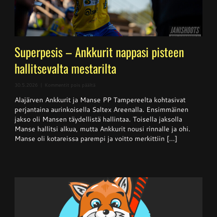
Superpesis – Ankkurit nappasi pisteen
hallitsevalta mestarilta
artikkelissa
30.5.2026
|
Kommentit pois päältä
Superpesis
Alajärven Ankkurit ja Manse PP Tampereelta kohtasivat
–
Ankkurit
perjantaina aurinkoisella Saltex Areenalla. Ensimmäinen
nappasi
jakso oli Mansen täydellistä hallintaa. Toisella jaksolla
pisteen
Manse hallitsi alkua, mutta Ankkurit nousi rinnalle ja ohi.
hallitsevalta
mestarilta
Manse oli kotareissa parempi ja voitto merkittiin [...]