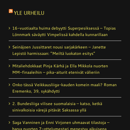
YLE URHEILU
16-vuotiaalta huima debyytti Superpesiksessä – Topias
Lönnmark säväytti Vimpelissä kahdella kunnarillaan
Seinäjoen Jussittaret nousi sarjakärkeen – Janette
Lepistö harmissaan: ”Meiltä luokaton esitys”
Mitaliehdokkaat Pinja Kärhä ja Ella Mikkola nuorten
MM-finaaleihin – pika-aiturit etenivät välieriin
Onko tässä Veikkausliiga-kauden komein maali? Roman
Eremenko, 39, sykähdytti
2. Bundesliiga vilisee suomalaisia – katso, ketkä
sinivalkoisia värejä pitävät Saksassa yllä
Saga Vanninen ja Enni Virjonen uhmaavat tilastoja –
harva nuorten 7-ottelumestari menestyy aikuisena