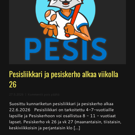
Pesisliikkari ja pesiskerho alkaa viikolla
26
artikkelissa
27.5.2026
|
Kommentit pois päältä
Pesisliikkari
Suosittu kunnariketun pesisliikkari ja pesiskerho alkaa
ja
pesiskerho
22.6.2026 Pesisliikkari on tarkoitettu 4-7-vuotiaille
alkaa
lapsille ja Pesiskerhoon voi osallistua 8 - 11 - vuotiaat
viikolla
lapset. Pesiskerho vk 26 ja vk 27 (maanantaisin, tiistaisin,
26
keskiviikkoisin ja perjantaisin klo [...]