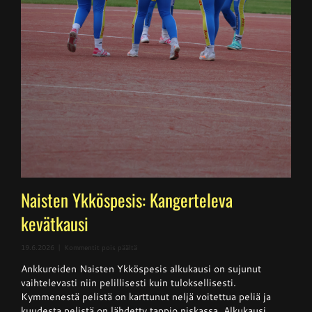
Naisten Ykköspesis: Kangerteleva
kevätkausi
artikkelissa
19.6.2026
|
Kommentit pois päältä
Naisten
Ankkureiden Naisten Ykköspesis alkukausi on sujunut
Ykköspesis:
Kangerteleva
vaihtelevasti niin pelillisesti kuin tuloksellisesti.
kevätkausi
Kymmenestä pelistä on karttunut neljä voitettua peliä ja
kuudesta pelistä on lähdetty tappio niskassa. Alkukausi