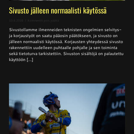
Sivusto jälleen normaalisti käytössä
artikkelissa
10.6.2026
|
Kommentit pois päältä
Sivusto
Sivustollamme ilmenneiden teknisten ongelmien selvitys-
jälleen
normaalisti
ja korjaustyöt on saatu pääosin päätökseen, ja sivusto on
käytössä
jälleen normaalisti käytössä. Korjausten yhteydessä sivusto
rakennettiin uudelleen puhtaalle pohjalle ja sen toiminta
sekä tietoturva tarkistettiin. Sivuston sisältöjä on palautettu
käyttöön [...]