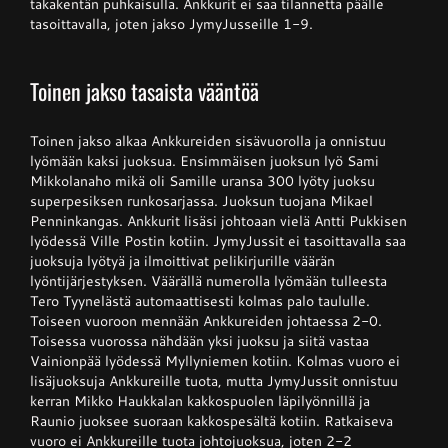
takakentän puhkaisulla. Ankkurit ei saa tilannetta päälle
tasoittavalla, joten jakso JymyJusseille 1-9.
Toinen jakso tasaista vääntöä
Toinen jakso alkaa Ankkureiden sisävuorolla ja onnistuu
lyömään kaksi juoksua. Ensimmäisen juoksun lyö Sami
Mikkolanaho mikä oli Samille uransa 300 lyöty juoksu
superpesiksen runkosarjassa. Juoksun tuojana Mikael
Penninkangas. Ankkurit lisäsi johtoaan vielä Antti Pukkisen
lyödessä Ville Postin kotiin. JymyJussit ei tasoittavalla saa
juoksuja lyötyä ja ilmoittivat pelikirjurille väärän
lyöntijärjestyksen. Väärällä numerolla lyömään tulleesta
Tero Tyynelästä automaattisesti kolmas palo taululle.
Toiseen vuoroon mennään Ankkureiden johtaessa 2-0.
Toisessa vuorossa nähdään yksi juoksu ja siitä vastaa
Vainionpää lyödessä Myllyniemen kotiin. Kolmas vuoro ei
lisäjuoksuja Ankkureille tuota, mutta JymyJussit onnistuu
kerran Mikko Haukkalan kakkospuolen läpilyönnillä ja
Raunio juoksee suoraan kakkospesältä kotiin. Ratkaiseva
vuoro ei Ankkureille tuota johtojuoksua, joten 2-2