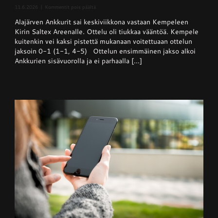
artikkelissa
11.6.2026
|
Kommentit pois päältä
Superpesis
Alajärven Ankkurit sai keskiviikkona vastaan Kempeleen
–
Kempele
Kirin Saltex Areenalle. Ottelu oli tiukkaa vääntöä. Kempele
haki
kuitenkin vei kaksi pistettä mukanaan voitettuaan ottelun
niukan
jaksoin 0-1 (1-1, 4-5) Ottelun ensimmäinen jakso alkoi
voiton
Ankkureilta
Ankkurien sisävuorolla ja ei parhaalla [...]