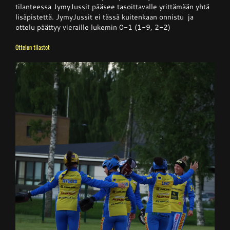
tilanteessa JymyJussit pääsee tasoittavalle yrittämään yhtä
lisäpistettä. JymyJussit ei tässä kuitenkaan onnistu ja
ottelu päättyy vieraille lukemin 0-1 (1-9, 2-2)
Ottelun tilastot