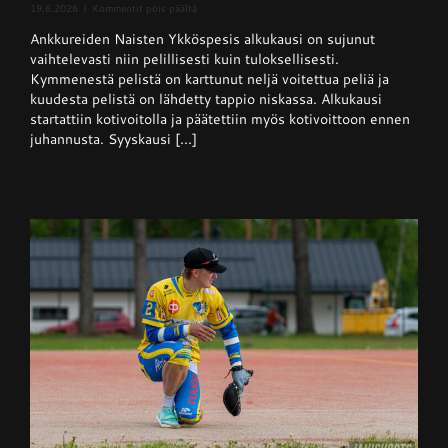
artikkelissa
19.6.2026
|
Kommentit pois päältä
Naisten
Ankkureiden Naisten Ykköspesis alkukausi on sujunut
Ykköspesis:
Kangerteleva
vaihtelevasti niin pelillisesti kuin tuloksellisesti.
kevätkausi
Kymmenestä pelistä on karttunut neljä voitettua peliä ja
kuudesta pelistä on lähdetty tappio niskassa. Alkukausi
startattiin kotivoitolla ja päätettiin myös kotivoittoon ennen
juhannusta. Syyskausi [...]