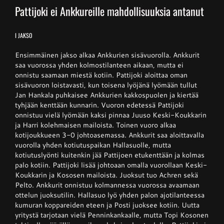
Pattijoki ei Ankkureille mahdollisuuksia antanut
Junnupesis
I JAKSO
Ensimmäinen jakso alkaa Ankkurien sisävuorolla. Ankkurit
Fanituotteet
saa vuorossa yhden kolmostilanteen aikaan, mutta ei
onnistu saamaan miestä kotiin. Pattijoki aloittaa oman
sisävuoron loistavasti, kun toisena lyöjänä lyömään tullut
Palvelut
Jan Hankala puhkaisee Ankkurien kakkospuolen ja kiertää
tyhjään kenttään kunnarin. Vuoron edetessä Pattijoki
onnistuu vielä lyömään kaksi pinnaa Juuso Keski-Koukkarin
ja Harri kolehmaisen mailoista. Toinen vuoro alkaa
Info
kotijoukkueen 3-0 johtoasemassa. Ankkurit saa aloittavalla
vuorolla yhden kotiutuspaikan Hallasuolle, mutta
kotiutuslyönti kuitenkin jää Pattijoen etukenttään ja kolmas
Yhteystiedot
palo kotiin. Pattijoki lisää johtoaan omalla vuorollaan Keski-
Koukkarin ja Kososen mailoista. Juoksut tuo Achren sekä
Pelto. Ankkurit onnistuu kolmannessa vuorossa avaamaan
ottelun juoksutilin. Hallasuo lyö yhden palon ajotilanteessa
kumuran koppareiden eteen ja Posti juoksee kotiin. Uutta
yritystä tarjotaan vielä Penninkankaalle, mutta Topi Kosonen