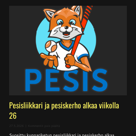
Pesisliikkari ja pesiskerho alkaa viikolla
26
artikkelissa
27.5.2026
|
Kommentit pois päältä
Pesisliikkari
Suosittu kunnariketun pesisliikkari ja pesiskerho alkaa
ja