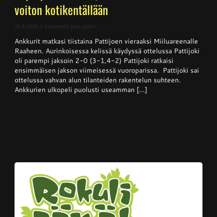
voiton kotikentällään
artikkelissa
26.5.2026
|
Kommentit pois päältä
Superpesis
Ankkurit matkasi tiistaina Pattijoen vieraaksi Miiluareenalle
–
Pattijoki
Raaheen. Aurinkoisessa kelissä käydyssä ottelussa Pattijoki
otti
oli parempi jaksoin 2-0 (3-1,4-2) Pattijoki ratkaisi
Ankkureista
ensimmäisen jakson viimeisessä vuoroparissa. Pattijoki sai
voiton
kotikentällään
ottelussa vahvan alun tilanteiden rakentelun suhteen.
Ankkurien ulkopeli puolusti useamman [...]