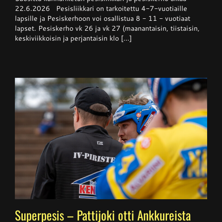
pesiskerho
22.6.2026 Pesisliikkari on tarkoitettu 4-7-vuotiaille
alkaa
lapsille ja Pesiskerhoon voi osallistua 8 - 11 - vuotiaat
viikolla
lapset. Pesiskerho vk 26 ja vk 27 (maanantaisin, tiistaisin,
26
keskiviikkoisin ja perjantaisin klo [...]
Superpesis – Pattijoki otti Ankkureista