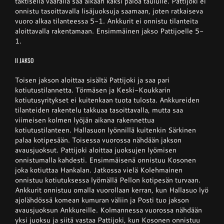
taktisella väärällä saa aikaan kaksi paloa taululle. Pattijoki ei
onnistu tasoittavalla lisäjuoksuja saamaan, joten ratkaiseva
vuoro alkaa tilanteessa 5-1. Ankkurit ei onnistu tilanteita
aloittavalla rakentamaan. Ensimmäinen jakso Pattijoelle 5-
1.
II JAKSO
Toisen jakson aloittaa sisältä Pattijoki ja saa pari
kotiutustilannetta. Törmäsen ja Keski-Koukkarin
kotiutusyritykset ei kuitenkaan tuota tulosta. Ankkureiden
tilanteiden rakentelu takkuaa tasoittavalla, mutta saa
viimeisen kolmen lyöjän aikana rakennettua
kotiutustilanteen. Hallasuon lyönnillä kuitenkin Särkinen
palaa kotipesään. Toisessa vuorossa nähdään jakson
avausjuoksut. Pattijoki aloittaa juoksujen lyömisen
onnistumalla kahdesti. Ensimmäisenä onnistuu Kosonen
joka kotiuttaa Hankalan. Jatkossa vielä Kolehmainen
onnistuu kotiutuksessa lyömällä Pellon kotipesän turvaan.
Ankkurit onnistuu omalla vuorollaan kerran, kun Hallasuo lyö
ajolähdössä komean kumuran väliin ja Posti tuo jakson
avausjuoksun Ankkureille. Kolmannessa vuorossa nähdään
yksi juoksu ja siitä vastaa Pattijoki, kun Kosonen onnistuu