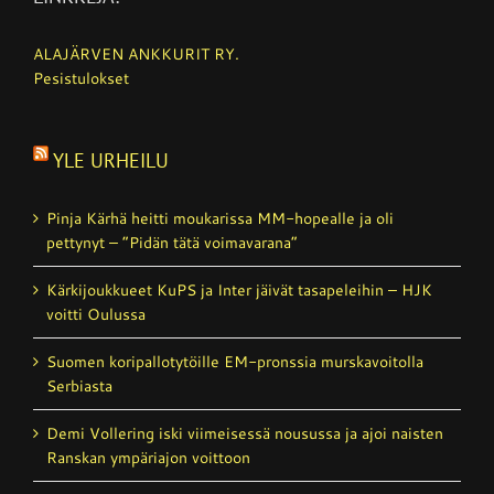
ALAJÄRVEN ANKKURIT RY.
Pesistulokset
YLE URHEILU
Pinja Kärhä heitti moukarissa MM-hopealle ja oli
pettynyt – ”Pidän tätä voimavarana”
Kärkijoukkueet KuPS ja Inter jäivät tasapeleihin – HJK
voitti Oulussa
Suomen koripallotytöille EM-pronssia murskavoitolla
Serbiasta
Demi Vollering iski viimeisessä nousussa ja ajoi naisten
Ranskan ympäriajon voittoon