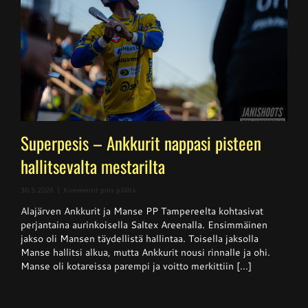
Superpesis – Ankkurit nappasi pisteen
hallitsevalta mestarilta
artikkelissa
30.5.2026
|
Kommentit pois päältä
Superpesis
Alajärven Ankkurit ja Manse PP Tampereelta kohtasivat
–
Ankkurit
perjantaina aurinkoisella Saltex Areenalla. Ensimmäinen
nappasi
jakso oli Mansen täydellistä hallintaa. Toisella jaksolla
pisteen
Manse hallitsi alkua, mutta Ankkurit nousi rinnalle ja ohi.
hallitsevalta
mestarilta
Manse oli kotareissa parempi ja voitto merkittiin [...]