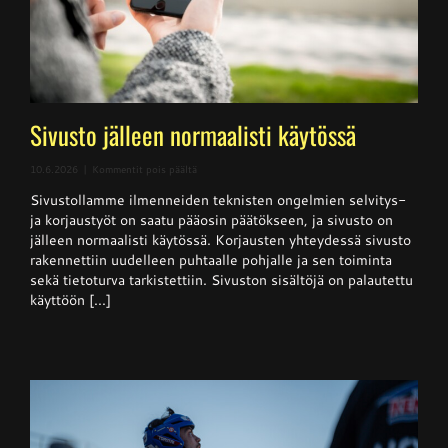
Sivusto jälleen normaalisti käytössä
artikkelissa
10.6.2026
|
Kommentit pois päältä
Sivusto
Sivustollamme ilmenneiden teknisten ongelmien selvitys-
jälleen
normaalisti
ja korjaustyöt on saatu pääosin päätökseen, ja sivusto on
käytössä
jälleen normaalisti käytössä. Korjausten yhteydessä sivusto
rakennettiin uudelleen puhtaalle pohjalle ja sen toiminta
sekä tietoturva tarkistettiin. Sivuston sisältöjä on palautettu
käyttöön [...]