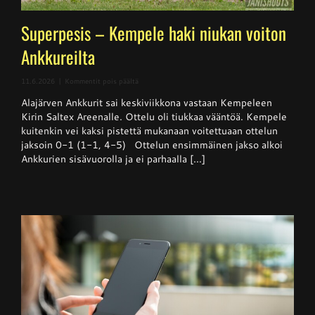
Superpesis – Kempele haki niukan voiton
Ankkureilta
artikkelissa
11.6.2026
|
Kommentit pois päältä
Superpesis
Alajärven Ankkurit sai keskiviikkona vastaan Kempeleen
–
Kempele
Kirin Saltex Areenalle. Ottelu oli tiukkaa vääntöä. Kempele
haki
kuitenkin vei kaksi pistettä mukanaan voitettuaan ottelun
niukan
jaksoin 0-1 (1-1, 4-5) Ottelun ensimmäinen jakso alkoi
voiton
Ankkureilta
Ankkurien sisävuorolla ja ei parhaalla [...]