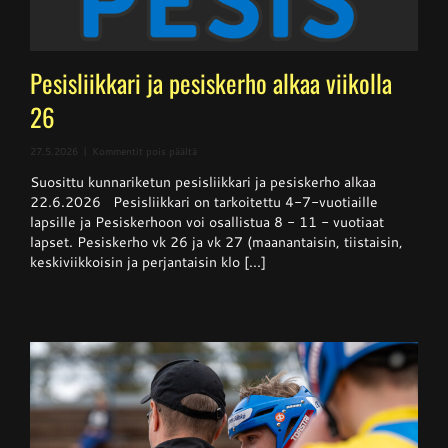
Pesisliikkari ja pesiskerho alkaa viikolla
26
artikkelissa
27.5.2026
|
Kommentit pois päältä
Pesisliikkari
Suosittu kunnariketun pesisliikkari ja pesiskerho alkaa
ja
pesiskerho
22.6.2026 Pesisliikkari on tarkoitettu 4-7-vuotiaille
alkaa
lapsille ja Pesiskerhoon voi osallistua 8 - 11 - vuotiaat
viikolla
lapset. Pesiskerho vk 26 ja vk 27 (maanantaisin, tiistaisin,
26
keskiviikkoisin ja perjantaisin klo [...]