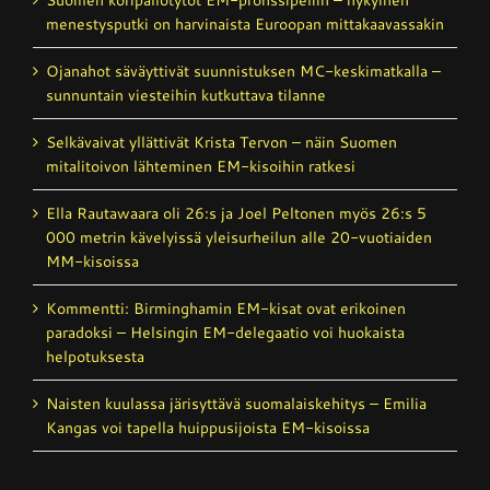
menestysputki on harvinaista Euroopan mittakaavassakin
Ojanahot säväyttivät suunnistuksen MC-keskimatkalla –
sunnuntain viesteihin kutkuttava tilanne
Selkävaivat yllättivät Krista Tervon – näin Suomen
mitalitoivon lähteminen EM-kisoihin ratkesi
Ella Rautawaara oli 26:s ja Joel Peltonen myös 26:s 5
000 metrin kävelyissä yleisurheilun alle 20-vuotiaiden
MM-kisoissa
Kommentti: Birminghamin EM-kisat ovat erikoinen
paradoksi – Helsingin EM-delegaatio voi huokaista
helpotuksesta
Naisten kuulassa järisyttävä suomalais­kehitys – Emilia
Kangas voi tapella huippusijoista EM-kisoissa