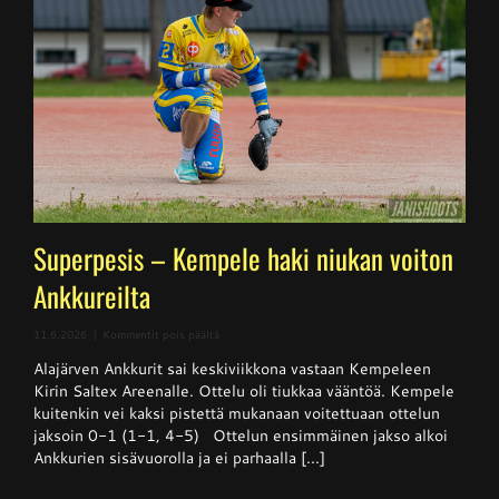
Superpesis – Kempele haki niukan voiton
Ankkureilta
artikkelissa
11.6.2026
|
Kommentit pois päältä
Superpesis
Alajärven Ankkurit sai keskiviikkona vastaan Kempeleen
–
Kempele
Kirin Saltex Areenalle. Ottelu oli tiukkaa vääntöä. Kempele
haki
kuitenkin vei kaksi pistettä mukanaan voitettuaan ottelun
niukan
jaksoin 0-1 (1-1, 4-5) Ottelun ensimmäinen jakso alkoi
voiton
Ankkureilta
Ankkurien sisävuorolla ja ei parhaalla [...]