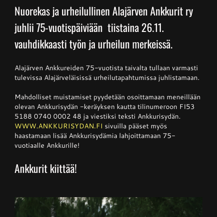
Nuorekas ja urheilullinen Alajärven Ankkurit ry
juhlii 75-vuotispäiviään tiistaina 26.11.
Junnupesis
vauhdikkaasti työn ja urheilun merkeissä.
Fanituotteet
Alajärven Ankkureiden 75-vuotista taivalta tullaan varmasti
tulevissa Alajärveläisissä urheilutapahtumissa juhlistamaan.
Palvelut
Mahdolliset muistamiset pyydetään osoittamaan meneillään
olevan Ankkurisydän -keräyksen kautta tilinumeroon FI53
5188 0740 0002 48 ja viestiksi teksti Ankkurisydän.
Info
WWW.ANKKURISYDAN.FI
sivuilla pääset myös
haastamaan lisää Ankkurisydämia lahjoittamaan 75-
vuotiaalle Ankkurille!
Yhteystiedot
Ankkurit kiittää!