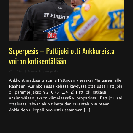
Superpesis – Pattijoki otti Ankkureista
voiton kotikentällään
artikkelissa
26.5.2026
|
Kommentit pois päältä
Superpesis
Ankkurit matkasi tiistaina Pattijoen vieraaksi Miiluareenalle
–
Pattijoki
Raaheen. Aurinkoisessa kelissä käydyssä ottelussa Pattijoki
otti
oli parempi jaksoin 2-0 (3-1,4-2) Pattijoki ratkaisi
Ankkureista
ensimmäisen jakson viimeisessä vuoroparissa. Pattijoki sai
voiton
kotikentällään
ottelussa vahvan alun tilanteiden rakentelun suhteen.
Ankkurien ulkopeli puolusti useamman [...]