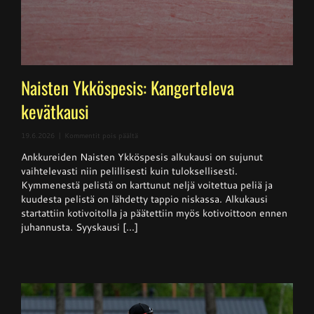
Naisten Ykköspesis: Kangerteleva
kevätkausi
artikkelissa
19.6.2026
|
Kommentit pois päältä
Naisten
Ankkureiden Naisten Ykköspesis alkukausi on sujunut
Ykköspesis:
Kangerteleva
vaihtelevasti niin pelillisesti kuin tuloksellisesti.
kevätkausi
Kymmenestä pelistä on karttunut neljä voitettua peliä ja
kuudesta pelistä on lähdetty tappio niskassa. Alkukausi
startattiin kotivoitolla ja päätettiin myös kotivoittoon ennen
juhannusta. Syyskausi [...]