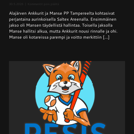
artikkelissa
30.5.2026
|
Kommentit pois päältä
Superpesis
Alajärven Ankkurit ja Manse PP Tampereelta kohtasivat
–
Ankkurit
perjantaina aurinkoisella Saltex Areenalla. Ensimmäinen
nappasi
jakso oli Mansen täydellistä hallintaa. Toisella jaksolla
pisteen
Manse hallitsi alkua, mutta Ankkurit nousi rinnalle ja ohi.
hallitsevalta
mestarilta
Manse oli kotareissa parempi ja voitto merkittiin [...]