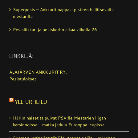
Superpesis – Ankkurit nappasi pisteen hallitsevalta
mestarilta
Pesisliikkari ja pesiskerho alkaa viikolla 26
LINKKEJÄ:
ALAJÄRVEN ANKKURIT RY.
Pesistulokset
YLE URHEILU
HJK:n naiset taipuivat PSV:lle Mestarien liigan
karsinnoissa – matka jatkuu Eurooppa-cupissa
Suomen koripallotytöt EM-pronssipeliin – nykyinen