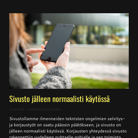
Sivusto jälleen normaalisti käytössä
artikkelissa
10.6.2026
|
Kommentit pois päältä
Sivusto
Sivustollamme ilmenneiden teknisten ongelmien selvitys-
jälleen
normaalisti
ja korjaustyöt on saatu pääosin päätökseen, ja sivusto on
käytössä
jälleen normaalisti käytössä. Korjausten yhteydessä sivusto
rakennettiin uudelleen puhtaalle pohjalle ja sen toiminta