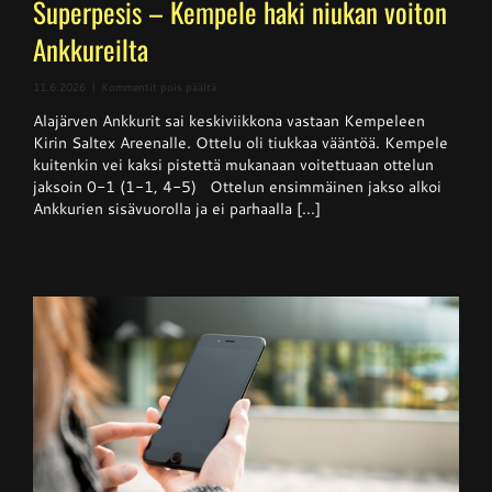
Superpesis – Kempele haki niukan voiton
Ankkureilta
artikkelissa
11.6.2026
|
Kommentit pois päältä
Superpesis
Alajärven Ankkurit sai keskiviikkona vastaan Kempeleen
–
Kempele
Kirin Saltex Areenalle. Ottelu oli tiukkaa vääntöä. Kempele
haki
kuitenkin vei kaksi pistettä mukanaan voitettuaan ottelun
niukan
jaksoin 0-1 (1-1, 4-5) Ottelun ensimmäinen jakso alkoi
voiton
Ankkureilta
Ankkurien sisävuorolla ja ei parhaalla [...]