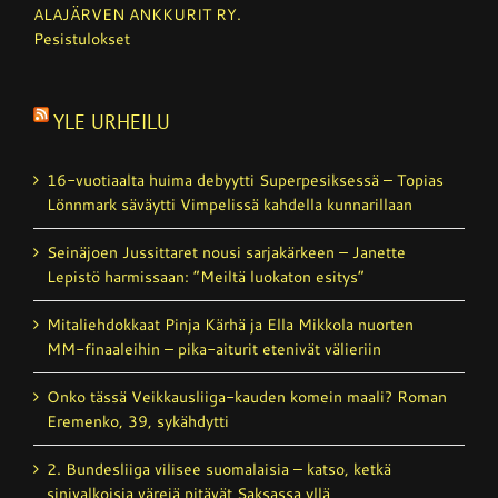
ALAJÄRVEN ANKKURIT RY.
Pesistulokset
YLE URHEILU
16-vuotiaalta huima debyytti Superpesiksessä – Topias
Lönnmark säväytti Vimpelissä kahdella kunnarillaan
Seinäjoen Jussittaret nousi sarjakärkeen – Janette
Lepistö harmissaan: ”Meiltä luokaton esitys”
Mitaliehdokkaat Pinja Kärhä ja Ella Mikkola nuorten
MM-finaaleihin – pika-aiturit etenivät välieriin
Onko tässä Veikkausliiga-kauden komein maali? Roman
Eremenko, 39, sykähdytti
2. Bundesliiga vilisee suomalaisia – katso, ketkä
sinivalkoisia värejä pitävät Saksassa yllä