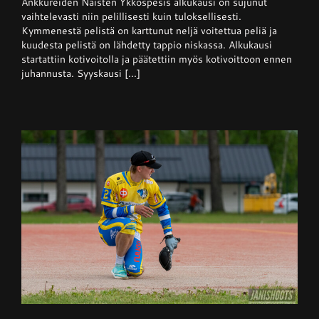
Ankkureiden Naisten Ykköspesis alkukausi on sujunut
Ykköspesis:
Kangerteleva
vaihtelevasti niin pelillisesti kuin tuloksellisesti.
kevätkausi
Kymmenestä pelistä on karttunut neljä voitettua peliä ja
kuudesta pelistä on lähdetty tappio niskassa. Alkukausi
startattiin kotivoitolla ja päätettiin myös kotivoittoon ennen
juhannusta. Syyskausi [...]