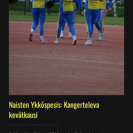
Naisten Ykköspesis: Kangerteleva
kevätkausi
artikkelissa
19.6.2026
|
Kommentit pois päältä
Naisten