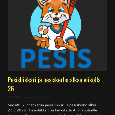
Pesisliikkari ja pesiskerho alkaa viikolla
26
artikkelissa
27.5.2026
|
Kommentit pois päältä
Pesisliikkari
Suosittu kunnariketun pesisliikkari ja pesiskerho alkaa
ja
pesiskerho
22.6.2026 Pesisliikkari on tarkoitettu 4-7-vuotiaille
alkaa