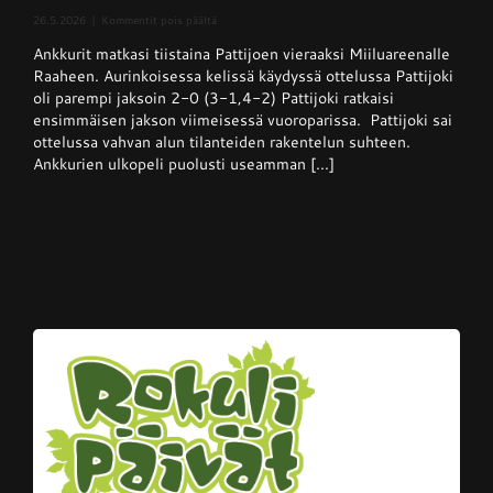
artikkelissa
26.5.2026
|
Kommentit pois päältä
Superpesis
Ankkurit matkasi tiistaina Pattijoen vieraaksi Miiluareenalle
–
Pattijoki
Raaheen. Aurinkoisessa kelissä käydyssä ottelussa Pattijoki
otti
oli parempi jaksoin 2-0 (3-1,4-2) Pattijoki ratkaisi
Ankkureista
ensimmäisen jakson viimeisessä vuoroparissa. Pattijoki sai
voiton
kotikentällään
ottelussa vahvan alun tilanteiden rakentelun suhteen.
Ankkurien ulkopeli puolusti useamman [...]