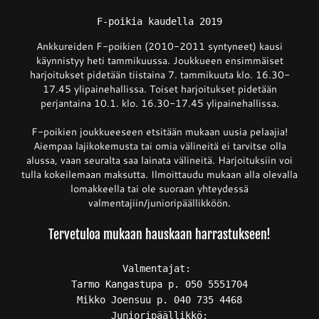
F-poikia kaudella 2019
Junnupesis
Ankkureiden F-poikien (2010-2011 syntyneet) kausi
käynnistyy heti tammikuussa. Joukkueen ensimmäiset
harjoitukset pidetään tiistaina 7. tammikuuta klo. 16.30-
Fanituotteet
17.45 ylipainehallissa. Toiset harjoitukset pidetään
perjantaina 10.1. klo. 16.30-17.45 ylipainehallissa.
F-poikien joukkueeseen etsitään mukaan uusia pelaajia!
Palvelut
Aiempaa lajikokemusta tai omia välineitä ei tarvitse olla
alussa, vaan seuralta saa lainata välineitä. Harjoituksiin voi
tulla kokeilemaan maksutta. Ilmoittaudu mukaan alla olevalla
Info
lomakkeella tai ole suoraan yhteydessä
valmentajiin/junioripäällikköön.
Yhteystiedot
Tervetuloa mukaan hauskaan harrastukseen!
Valmentajat: 

Tarmo Kangastupa p. 050 5551704

Mikko Joensuu p. 040 735 4468

Junioripäällikkö:
