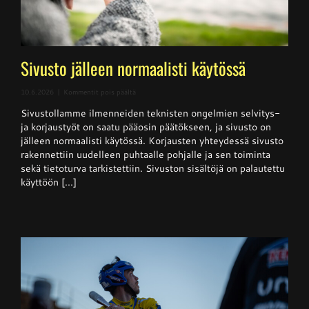
Sivusto jälleen normaalisti käytössä
artikkelissa
10.6.2026
|
Kommentit pois päältä
Sivusto
Sivustollamme ilmenneiden teknisten ongelmien selvitys-
jälleen
normaalisti
ja korjaustyöt on saatu pääosin päätökseen, ja sivusto on
käytössä
jälleen normaalisti käytössä. Korjausten yhteydessä sivusto
rakennettiin uudelleen puhtaalle pohjalle ja sen toiminta
sekä tietoturva tarkistettiin. Sivuston sisältöjä on palautettu
käyttöön [...]