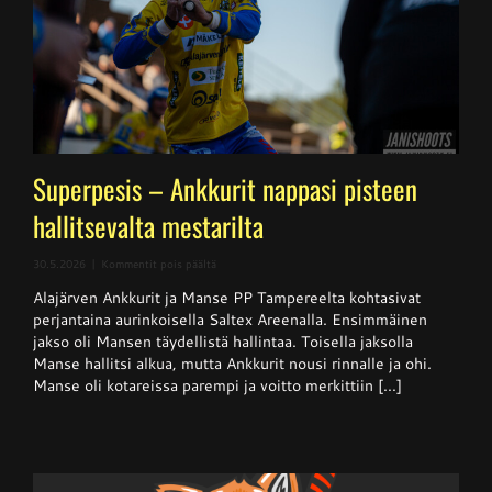
Superpesis – Ankkurit nappasi pisteen
hallitsevalta mestarilta
artikkelissa
30.5.2026
|
Kommentit pois päältä
Superpesis
Alajärven Ankkurit ja Manse PP Tampereelta kohtasivat
–
Ankkurit
perjantaina aurinkoisella Saltex Areenalla. Ensimmäinen
nappasi
jakso oli Mansen täydellistä hallintaa. Toisella jaksolla
pisteen
Manse hallitsi alkua, mutta Ankkurit nousi rinnalle ja ohi.
hallitsevalta
mestarilta
Manse oli kotareissa parempi ja voitto merkittiin [...]