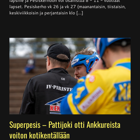
lapsille ja Pesiskerhoon voi osallistua 8 - 11 - vuotiaat
viikolla
lapset. Pesiskerho vk 26 ja vk 27 (maanantaisin, tiistaisin,
26
keskiviikkoisin ja perjantaisin klo [...]
Superpesis – Pattijoki otti Ankkureista
voiton kotikentällään