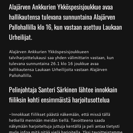
Alajärven Ankkurien Ykköspesisjoukkue avaa
hallikautensa tulevana sunnuntaina Alajärven
Junnupesis
Pallohallilla klo 16, kun vastaan asettuu Laukaan
Urheilijat.
Fanituotteet
Alajärven Ankkurien Ykköspesisjoukkueen
Palvelut
talviharjoittelukausi saa yhden välimittarin vastaan, kun
tulevana sunnuntaina 26.1 klo 16 joukkue avaa
hallikautensa Laukaan Urheilijoita vastaan Alajärven
Pallohallilla.
Info
Pelinjohtaja Santeri Särkinen lähtee innokkain
Yhteystiedot
fiiliksin kohti ensimmäistä harjoitusottelua
-Innokkaat fiilikset päästä näkemään, että missä tällä
hetkellä mennään meidän tiellä. Tavoitteena saada
näkymään harjoiteltuja juttuja kentällä ja peli antaa tietysti
myös infoa mitä pitää vielä harjoitella. Yksi tavoitteistamme