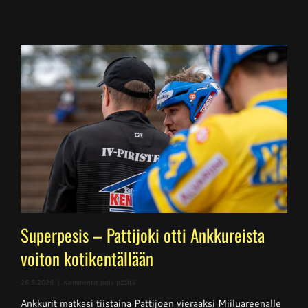
Superpesis – Pattijoki otti Ankkureista
voiton kotikentällään
artikkelissa
26.5.2026
|
Kommentit pois päältä
Superpesis
Ankkurit matkasi tiistaina Pattijoen vieraaksi Miiluareenalle
–