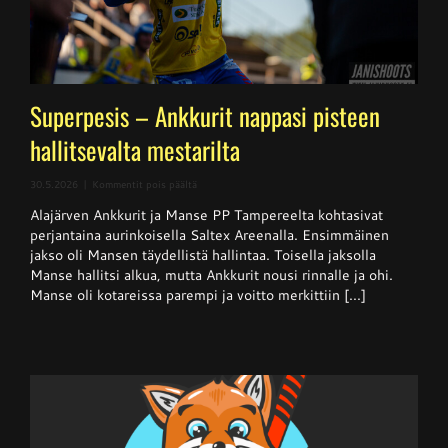
Superpesis – Ankkurit nappasi pisteen
hallitsevalta mestarilta
artikkelissa
30.5.2026
|
Kommentit pois päältä
Superpesis
Alajärven Ankkurit ja Manse PP Tampereelta kohtasivat
–
Ankkurit
perjantaina aurinkoisella Saltex Areenalla. Ensimmäinen
nappasi
jakso oli Mansen täydellistä hallintaa. Toisella jaksolla
pisteen
Manse hallitsi alkua, mutta Ankkurit nousi rinnalle ja ohi.
hallitsevalta
mestarilta
Manse oli kotareissa parempi ja voitto merkittiin [...]