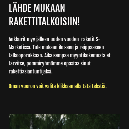
LÄHDE MUKAAN
Junnupesis
RAKETTITALKOISIIN!
Fanituotteet
Ankkurit myy jälleen uuden vuoden raketit S-
Marketissa. Tule mukaan iloiseen ja reippaaseen
Palvelut
talkooporukkaan. Aikaisempaa myyntikokemusta et
tarvitse, pommiryhmämme opastaa sinut
rakettiasiantuntijaksi.
Info
Oman vuoron voit valita klikkaamalla tätä tekstiä.
Yhteystiedot