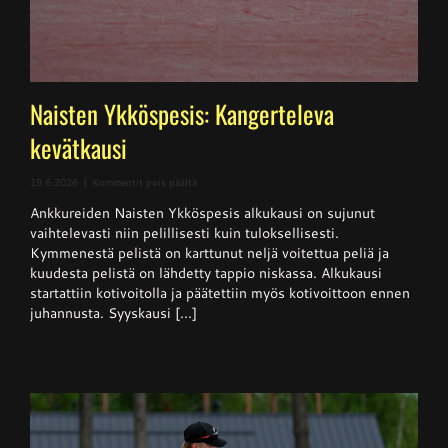
Naisten Ykköspesis: Kangerteleva
kevätkausi
artikkelissa
19.6.2026
|
Kommentit pois päältä
Naisten
Ankkureiden Naisten Ykköspesis alkukausi on sujunut
Ykköspesis:
Kangerteleva
vaihtelevasti niin pelillisesti kuin tuloksellisesti.
kevätkausi
Kymmenestä pelistä on karttunut neljä voitettua peliä ja
kuudesta pelistä on lähdetty tappio niskassa. Alkukausi
startattiin kotivoitolla ja päätettiin myös kotivoittoon ennen
juhannusta. Syyskausi [...]