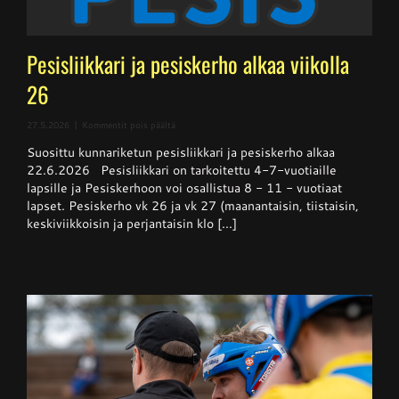
Pesisliikkari ja pesiskerho alkaa viikolla
26
artikkelissa
27.5.2026
|
Kommentit pois päältä
Pesisliikkari
Suosittu kunnariketun pesisliikkari ja pesiskerho alkaa
ja
pesiskerho
22.6.2026 Pesisliikkari on tarkoitettu 4-7-vuotiaille
alkaa
lapsille ja Pesiskerhoon voi osallistua 8 - 11 - vuotiaat
viikolla
lapset. Pesiskerho vk 26 ja vk 27 (maanantaisin, tiistaisin,
26
keskiviikkoisin ja perjantaisin klo [...]