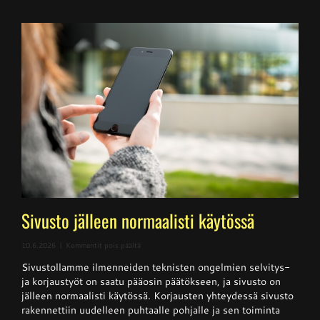
Sivusto jälleen normaalisti käytössä
artikkelissa
10.6.2026
|
Kommentit pois päältä
Sivusto
Sivustollamme ilmenneiden teknisten ongelmien selvitys-
jälleen
normaalisti
ja korjaustyöt on saatu pääosin päätökseen, ja sivusto on
käytössä
jälleen normaalisti käytössä. Korjausten yhteydessä sivusto
rakennettiin uudelleen puhtaalle pohjalle ja sen toiminta