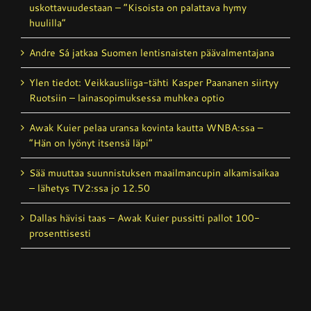
uskottavuudestaan – ”Kisoista on palattava hymy
huulilla”
Andre Sá jatkaa Suomen lentisnaisten päävalmentajana
Ylen tiedot: Veikkausliiga-tähti Kasper Paananen siirtyy
Ruotsiin – lainasopimuksessa muhkea optio
Awak Kuier pelaa uransa kovinta kautta WNBA:ssa –
”Hän on lyönyt itsensä läpi”
Sää muuttaa suunnistuksen maailmancupin alkamisaikaa
– lähetys TV2:ssa jo 12.50
Dallas hävisi taas – Awak Kuier pussitti pallot 100-
prosenttisesti