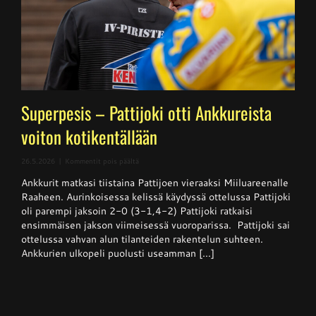
Superpesis – Pattijoki otti Ankkureista
voiton kotikentällään
artikkelissa
26.5.2026
|
Kommentit pois päältä
Superpesis
Ankkurit matkasi tiistaina Pattijoen vieraaksi Miiluareenalle
–
Pattijoki
Raaheen. Aurinkoisessa kelissä käydyssä ottelussa Pattijoki
otti
oli parempi jaksoin 2-0 (3-1,4-2) Pattijoki ratkaisi
Ankkureista
ensimmäisen jakson viimeisessä vuoroparissa. Pattijoki sai
voiton
kotikentällään
ottelussa vahvan alun tilanteiden rakentelun suhteen.
Ankkurien ulkopeli puolusti useamman [...]