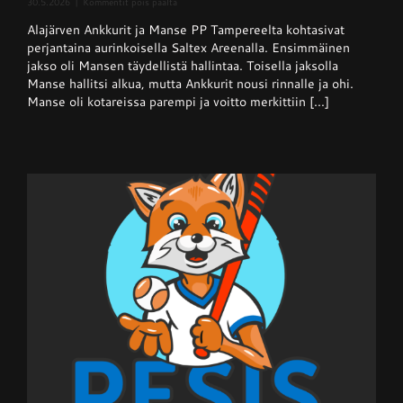
artikkelissa
30.5.2026
|
Kommentit pois päältä
Superpesis
Alajärven Ankkurit ja Manse PP Tampereelta kohtasivat
–
Ankkurit
perjantaina aurinkoisella Saltex Areenalla. Ensimmäinen
nappasi
jakso oli Mansen täydellistä hallintaa. Toisella jaksolla
pisteen
Manse hallitsi alkua, mutta Ankkurit nousi rinnalle ja ohi.
hallitsevalta
mestarilta
Manse oli kotareissa parempi ja voitto merkittiin [...]