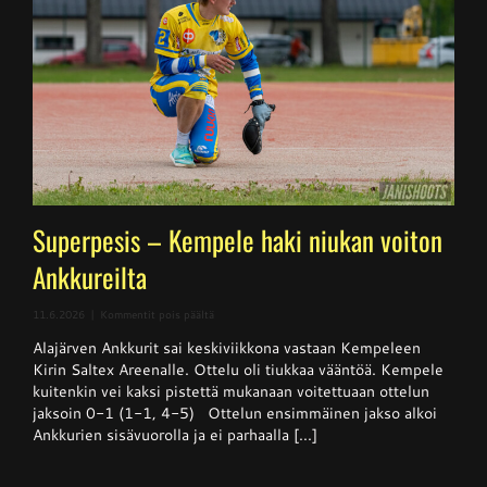
Superpesis – Kempele haki niukan voiton
Ankkureilta
artikkelissa
11.6.2026
|
Kommentit pois päältä
Superpesis
Alajärven Ankkurit sai keskiviikkona vastaan Kempeleen
–
Kempele
Kirin Saltex Areenalle. Ottelu oli tiukkaa vääntöä. Kempele
haki
kuitenkin vei kaksi pistettä mukanaan voitettuaan ottelun
niukan
jaksoin 0-1 (1-1, 4-5) Ottelun ensimmäinen jakso alkoi
voiton
Ankkureilta
Ankkurien sisävuorolla ja ei parhaalla [...]