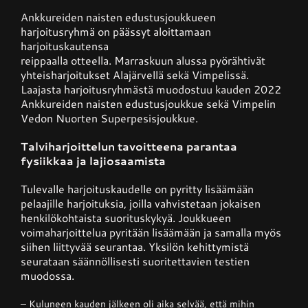
Ankkureiden naisten edustusjoukkueen
harjoitusryhmä on päässyt aloittamaan
Junnupesis
harjoituskautensa
reippaalla otteella.
Marraskuun alussa pyörähtivät
yhteisharjoitukset Alajärvellä sekä Vimpelissä.
Fanituotteet
Laajasta harjoitusryhmästä muodostuu kauden 2022
Ankkureiden naisten edustusjoukkue sekä Vimpelin
Vedon Nuorten Superpesisjoukkue.
Palvelut
Talviharjoittelun tavoitteena parantaa
fysiikka
a
ja lajiosaamista
Info
Tulevalle harjoituskaudelle on pyritty lisäämään
pelaajille
harjoituksia, joilla vahvistetaan jokaisen
henkilökohtaista suorituskykyä.
Joukkueen
Yhteystiedot
voimaharjoittelua pyritään lisäämään ja samalla myös
siihen liittyvää seurantaa. Yksilön kehittymistä
seurataan säännöllisesti suoritettavien testien
muodossa.
– Kuluneen kauden jälkeen oli aika selvää, että mihin