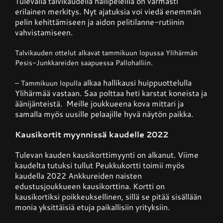
Tulevalla talvikaudella hallipeleillä on varmasti
erilainen merkitys. Nyt ajatuksia voi viedä enemmän
pelin kehittämiseen ja aidon pelitilanne-rutiinin
vahvistamiseen.
Talvikauden ottelut alkavat tammikuun lopussa Ylihärmän
Pesis-Junkkareiden saapuessa Pallohalliin.
alkaa hallikausi huippuottelulla
– Tammikuun lopulla
Ylihärmää vastaan. Saa polttaa heti karstat koneista ja
äänijänteistä. Meille joukkueena kova mittari ja
samalla myös uusille pelaajille hyvä näytön paikka.
Kausikortit myynnissä kaudelle 2022
Tulevan kauden kausikorttimyynti on alkanut. Viime
kaudelta tutuksi tullut Peukkukortti toimii myös
kaudella 2022 Ankkureiden naisten
edustusjoukkueen kausikorttina. Kortti on
kausikortiksi poikkeuksellinen, sillä se pitää sisällään
monia yksittäisiä etuja paikallisiin yrityksiin.