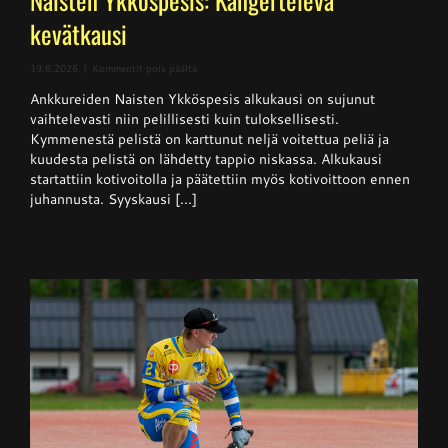
kevätkausi
artikkelissa
19.6.2026
|
Kommentit pois päältä
Naisten
Ankkureiden Naisten Ykköspesis alkukausi on sujunut
Ykköspesis:
Kangerteleva
vaihtelevasti niin pelillisesti kuin tuloksellisesti.
kevätkausi
Kymmenestä pelistä on karttunut neljä voitettua peliä ja
kuudesta pelistä on lähdetty tappio niskassa. Alkukausi
startattiin kotivoitolla ja päätettiin myös kotivoittoon ennen
juhannusta. Syyskausi [...]