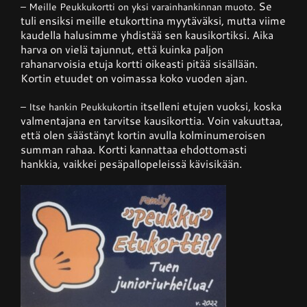
Se
– Meille Peukkukortti on yksi varainhankinnan muoto.
tuli ensiksi meille etukorttina myytäväksi, mutta viime
kaudella halusimme yhdistää sen kausikortiksi. Aika
harva on vielä tajunnut, että kuinka paljon
rahanarvoisia etuja kortti oikeasti pitää sisällään.
Kortin etuudet on voimassa koko vuoden ajan.
itselleni
etujen vuoksi, koska
– Itse hankin Peukkukortin
valmentajana en tarvitse kausikorttia.
Voin vakuuttaa,
että olen säästänyt kortin avulla kolminumeroisen
summan rahaa. Kortti kannattaa ehdottomasti
hankkia, vaikkei pesäpallopeleissä kävisikään.