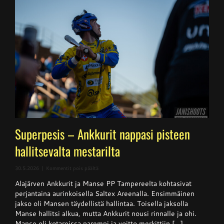
Superpesis – Ankkurit nappasi pisteen
hallitsevalta mestarilta
artikkelissa
30.5.2026
|
Kommentit pois päältä
Superpesis
Alajärven Ankkurit ja Manse PP Tampereelta kohtasivat
–
Ankkurit
perjantaina aurinkoisella Saltex Areenalla. Ensimmäinen
nappasi
jakso oli Mansen täydellistä hallintaa. Toisella jaksolla
pisteen
Manse hallitsi alkua, mutta Ankkurit nousi rinnalle ja ohi.
hallitsevalta
mestarilta
Manse oli kotareissa parempi ja voitto merkittiin [...]