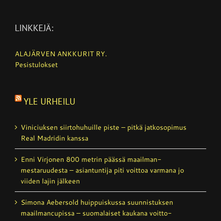
LINKKEJÄ:
ALAJÄRVEN ANKKURIT RY.
Pesistulokset
YLE URHEILU
Viniciuksen siirtohuhuille piste – pitkä jatkosopimus
Real Madridin kanssa
Enni Virjonen 800 metrin päässä maailman­
mestaruudesta – asiantuntija piti voittoa varmana jo
viiden lajin jälkeen
Simona Aebersold huippuiskussa suunnistuksen
maailmancupissa – suomalaiset kaukana voitto­