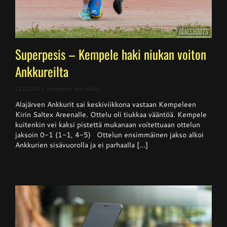
Superpesis – Kempele haki niukan voiton
Ankkureilta
artikkelissa
11.6.2026
|
Kommentit pois päältä
Superpesis
Alajärven Ankkurit sai keskiviikkona vastaan Kempeleen
–
Kempele
Kirin Saltex Areenalle. Ottelu oli tiukkaa vääntöä. Kempele
haki
kuitenkin vei kaksi pistettä mukanaan voitettuaan ottelun
niukan
jaksoin 0-1 (1-1, 4-5) Ottelun ensimmäinen jakso alkoi
voiton
Ankkureilta
Ankkurien sisävuorolla ja ei parhaalla [...]