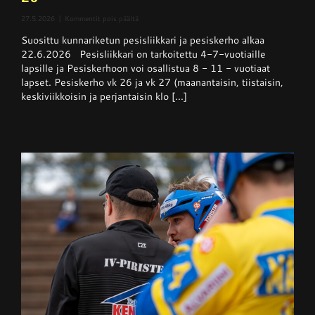
artikkelissa
27.5.2026
|
Kommentit pois päältä
Pesisliikkari
Suosittu kunnariketun pesisliikkari ja pesiskerho alkaa
ja
pesiskerho
22.6.2026 Pesisliikkari on tarkoitettu 4-7-vuotiaille
alkaa
lapsille ja Pesiskerhoon voi osallistua 8 - 11 - vuotiaat
viikolla
lapset. Pesiskerho vk 26 ja vk 27 (maanantaisin, tiistaisin,
26
keskiviikkoisin ja perjantaisin klo [...]