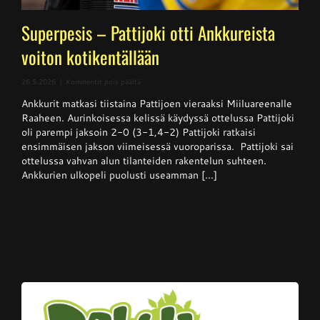
Superpesis – Pattijoki otti Ankkureista
voiton kotikentällään
artikkelissa
26.5.2026
|
Kommentit pois päältä
Superpesis
Ankkurit matkasi tiistaina Pattijoen vieraaksi Miiluareenalle
–
Pattijoki
Raaheen. Aurinkoisessa kelissä käydyssä ottelussa Pattijoki
otti
oli parempi jaksoin 2-0 (3-1,4-2) Pattijoki ratkaisi
Ankkureista
ensimmäisen jakson viimeisessä vuoroparissa. Pattijoki sai
voiton
kotikentällään
ottelussa vahvan alun tilanteiden rakentelun suhteen.
Ankkurien ulkopeli puolusti useamman [...]