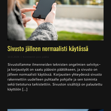
Sivusto jälleen normaalisti käytössä
artikkelissa
10.6.2026
|
Kommentit pois päältä
Sivusto
Sivustollamme ilmenneiden teknisten ongelmien selvitys-
jälleen
normaalisti
ja korjaustyöt on saatu pääosin päätökseen, ja sivusto on
käytössä
jälleen normaalisti käytössä. Korjausten yhteydessä sivusto
rakennettiin uudelleen puhtaalle pohjalle ja sen toiminta
sekä tietoturva tarkistettiin. Sivuston sisältöjä on palautettu
käyttöön [...]