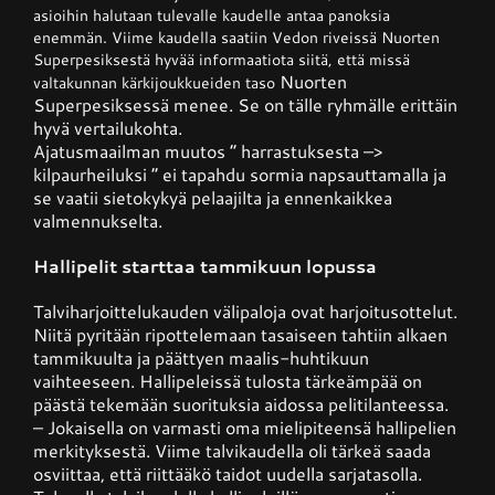
asioihin halutaan tulevalle kaudelle antaa panoksia
enemmän. Viime kaudella saatiin Vedon riveissä Nuorten
Superpesiksestä hyvää informaatiota siitä, että missä
Nuorten
valtakunnan kärkijoukkueiden taso
Superpesiksessä
menee. Se on tälle ryhmälle erittäin
hyvä vertailukohta.
Ajatusmaailman muutos ” harrastuksesta –>
kilpaurheiluksi ” ei tapahdu sormia napsauttamalla ja
se vaatii sietokykyä
pelaajilta ja ennenkaikkea
valmennukselta.
Hallipelit starttaa tammikuun lopussa
Talviharjoittelukauden välipaloja ovat harjoitusottelut.
Niitä pyritään ripottelemaan tasaiseen tahtiin alkaen
tammikuulta ja päättyen maalis-huhtikuun
vaihteeseen. Hallipeleissä tulosta tärkeämpää on
päästä tekemään suorituksia aidossa pelitilanteessa.
– Jokaisella on varmasti oma mielipiteensä hallipelien
merkityksestä.
Viime talvikaudella oli tärkeä saada
osviittaa, että riittääkö taidot uudella sarjatasolla.