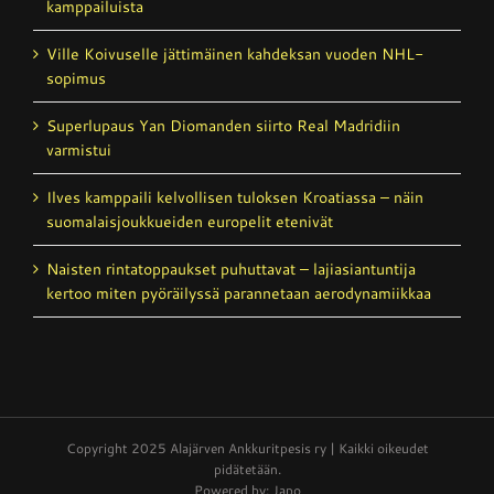
kamppailuista
Ville Koivuselle jättimäinen kahdeksan vuoden NHL-
sopimus
Superlupaus Yan Diomanden siirto Real Madridiin
varmistui
Ilves kamppaili kelvollisen tuloksen Kroatiassa – näin
suomalaisjoukkueiden europelit etenivät
Naisten rintatoppaukset puhuttavat – laji­asiantuntija
kertoo miten pyöräilyssä parannetaan aerodynamiikkaa
Copyright 2025 Alajärven Ankkuritpesis ry | Kaikki oikeudet
pidätetään.
Powered by: Japo