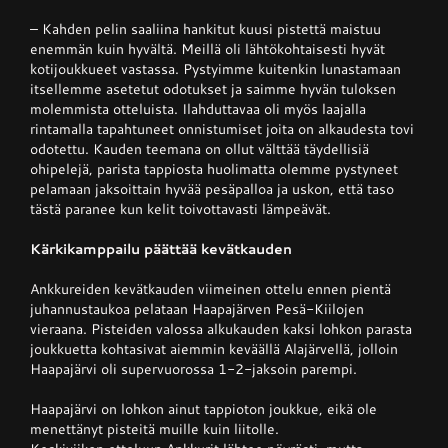
– Kahden pelin saaliina hankitut kuusi pistettä maistuu
enemmän kuin hyvältä. Meillä oli lähtökohtaisesti hyvät
kotijoukkueet vastassa. Pystyimme kuitenkin lunastamaan
itsellemme asetetut odotukset ja saimme hyvän tuloksen
molemmista otteluista. Ilahduttavaa oli myös laajalla
rintamalla tapahtuneet onnistumiset joita on alkaudesta tovi
odotettu. Kauden teemana on ollut välttää täydellisiä
ohipelejä, parista tappiosta huolimatta olemme pystyneet
pelamaan jaksoittain hyvää pesäpalloa ja uskon, että taso
tästä paranee kun kelit toivottavasti lämpeävät.
Kärkikamppailu päättää kevätkauden
Ankkureiden kevätkauden viimeinen ottelu ennen pientä
juhannustaukoa pelataan Haapajärven Pesä-Kiilojen
vieraana. Pisteiden valossa alkukauden kaksi lohkon parasta
joukkuetta kohtasivat aiemmin keväällä Alajärvellä, jolloin
Haapajärvi oli supervuorossa 1-2-jaksoin parempi.
Haapajärvi on lohkon ainut tappioton joukkue, eikä ole
menettänyt pisteitä muille kuin liitolle.