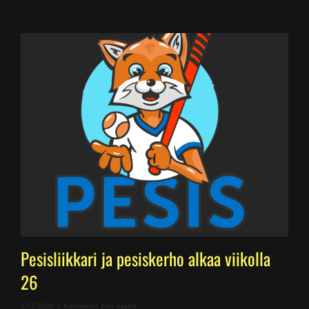
Pesisliikkari ja pesiskerho alkaa viikolla
26
artikkelissa
27.5.2026
|
Kommentit pois päältä