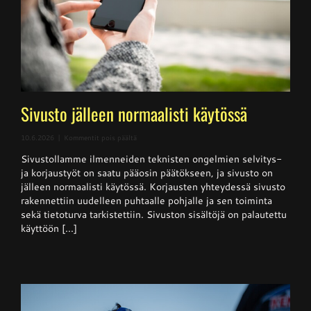
Sivusto jälleen normaalisti käytössä
artikkelissa
10.6.2026
|
Kommentit pois päältä
Sivusto
Sivustollamme ilmenneiden teknisten ongelmien selvitys-
jälleen
normaalisti
ja korjaustyöt on saatu pääosin päätökseen, ja sivusto on
käytössä
jälleen normaalisti käytössä. Korjausten yhteydessä sivusto
rakennettiin uudelleen puhtaalle pohjalle ja sen toiminta
sekä tietoturva tarkistettiin. Sivuston sisältöjä on palautettu
käyttöön [...]