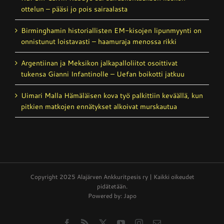
ottelun – pääsi jo pois sairaalasta
Birminghamin historiallisten EM-kisojen lipunmyynti on
onnistunut loistavasti – haamuraja menossa rikki
Argentiinan ja Meksikon jalkapalloliitot osoittivat
tukensa Gianni Infantinolle – Uefan boikotti jatkuu
Uimari Malla Hämäläisen kova työ palkittiin keväällä, kun
pitkien matkojen ennätykset alkoivat murskautua
Copyright 2025 Alajärven Ankkuritpesis ry | Kaikki oikeudet
pidätetään.
Powered by: Japo
Facebook
Rss
X
YouTube
Instagram
Email