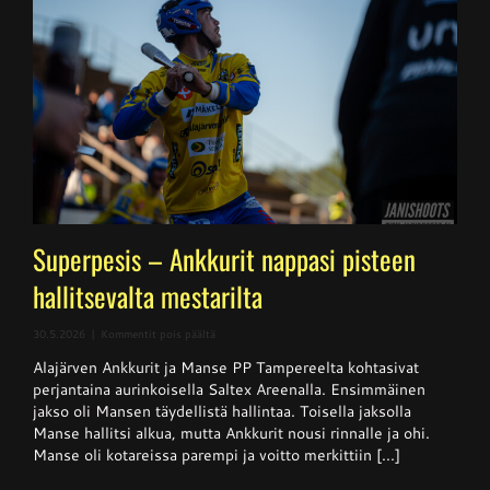
Superpesis – Ankkurit nappasi pisteen
hallitsevalta mestarilta
artikkelissa
30.5.2026
|
Kommentit pois päältä
Superpesis
Alajärven Ankkurit ja Manse PP Tampereelta kohtasivat
–
Ankkurit
perjantaina aurinkoisella Saltex Areenalla. Ensimmäinen
nappasi
jakso oli Mansen täydellistä hallintaa. Toisella jaksolla
pisteen
Manse hallitsi alkua, mutta Ankkurit nousi rinnalle ja ohi.
hallitsevalta
mestarilta
Manse oli kotareissa parempi ja voitto merkittiin [...]