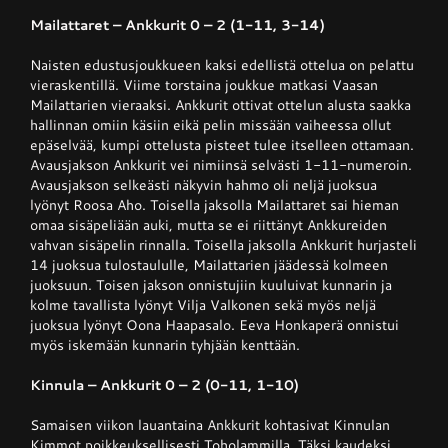
Mailattaret – Ankkurit 0 – 2 (1-11, 3-14)
Junnupesis
Naisten edustusjoukkueen kaksi edellistä ottelua on pelattu
vieraskentillä. Viime torstaina joukkue matkasi Vaasan
Mailattarien vieraaksi. Ankkurit ottivat ottelun alusta saakka
Fanituotteet
hallinnan omiin käsiin eikä pelin missään vaiheessa ollut
epäselvää, kumpi ottelusta pisteet tulee itselleen ottamaan.
Avausjakson Ankkurit vei nimiinsä selvästi 1-11-numeroin.
Avausjakson selkeästi näkyvin hahmo oli neljä juoksua
Palvelut
lyönyt Roosa Aho. Toisella jaksolla Mailattaret sai hieman
omaa sisäpeliään auki, mutta se ei riittänyt Ankkureiden
vahvan sisäpelin rinnalla. Toisella jaksolla Ankkurit hurjasteli
Info
14 juoksua tulostaululle, Mailattarien jäädessä kolmeen
juoksuun. Toisen jakson onnistujiin kuuluivat kunnarin ja
kolme tavallista lyönyt Vilja Valkonen sekä myös neljä
Yhteystiedot
juoksua lyönyt Oona Haapasalo. Eeva Honkaperä onnistui
myös iskemään kunnarin tyhjään kenttään.
Kinnula – Ankkurit 0 – 2 (0-11, 1-10)
Samaisen viikon lauantaina Ankkurit kohtasivat Kinnulan
Kimmot poikkeuksellisesti Toholammilla. Täksi kaudeksi