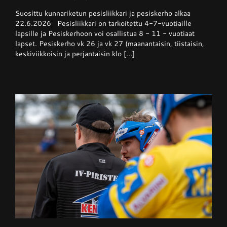
Pesisliikkari
Suosittu kunnariketun pesisliikkari ja pesiskerho alkaa
ja
pesiskerho
22.6.2026 Pesisliikkari on tarkoitettu 4-7-vuotiaille
alkaa
lapsille ja Pesiskerhoon voi osallistua 8 - 11 - vuotiaat
viikolla
lapset. Pesiskerho vk 26 ja vk 27 (maanantaisin, tiistaisin,
26
keskiviikkoisin ja perjantaisin klo [...]