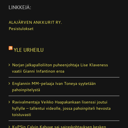
LINKKEJÄ:
ALAJÄRVEN ANKKURIT RY.
Pesistulokset
YLE URHEILU
Norjan jalkapalloliiton puheenjohtaja Lise Klaveness
vaatii Gianni Infantinon eroa
Englannin MM-pelaaja Ivan Toneya syytetään
pahoinpitelystä
Ravivalmentaja Veikko Haapakankaan lisenssi joutui
hyllylle – tallentui videolle, jossa pahoinpiteli hevosta
toistuvasti
KuPSin Calvin Kabuye sai sairaskohtauksen kesken