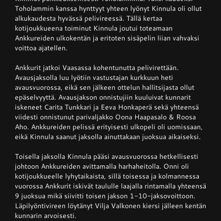
Toholammin kanssa hynttyyt yhteen lyönyt Kinnula oli ollut
alkukaudesta hyvässä pelivireessä. Tällä kertaa
kotijoukkueena toiminut Kinnula joutui toteamaan
Ankkureiden ulkokentän ja eritoten sisäpelin liian vahvaksi
voittoa ajatellen.
Ankkurit jatkoi Vaasassa kohentunutta pelivirettään.
Avausjaksolla luu lyötiin vastustajan kurkkuun heti
avausvuorossa, eikä sen jälkeen ottelun hallitsijasta ollut
epäselvyyttä. Avausjakson onnistujiin kuuluivat kunnarit
iskeneet Carita Tunkkari ja Eeva Honkaperä sekä yhteensä
viidesti onnistunut parivaljakko Oona Haapasalo & Roosa
Aho. Ankkureiden pelissä erityisesti ulkopeli oli uomissaan,
eikä Kinnula saanut jaksolla ainuttakaan juoksua aikaiseksi.
Toisella jaksolla Kinnula pääsi avausvuorossa hetkellisesti
johtoon Ankkureiden avittamalla harhaheitolla. Onni oli
kotijoukkueelle lyhytaikaista, sillä toisessa ja kolmannessa
vuorossa Ankkurit iskivät taululle laajalla rintamalla yhteensä
9 juoksua mikä siivitti toisen jakson 1-10-jaksovoittoon.
Läpilyöntivireen löytänyt Vilja Valkonen kiersi jälleen kentän
kunnarin arvoisesti.