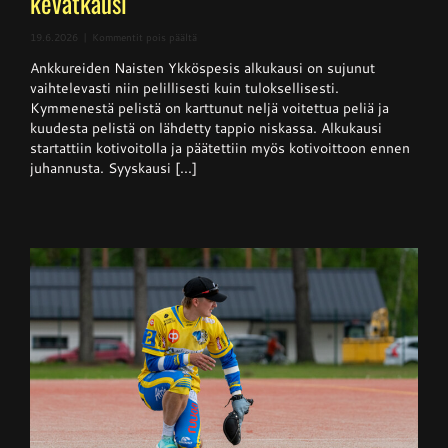
kevätkausi
artikkelissa
19.6.2026
|
Kommentit pois päältä
Naisten
Ankkureiden Naisten Ykköspesis alkukausi on sujunut
Ykköspesis:
Kangerteleva
vaihtelevasti niin pelillisesti kuin tuloksellisesti.
kevätkausi
Kymmenestä pelistä on karttunut neljä voitettua peliä ja
kuudesta pelistä on lähdetty tappio niskassa. Alkukausi
startattiin kotivoitolla ja päätettiin myös kotivoittoon ennen
juhannusta. Syyskausi [...]