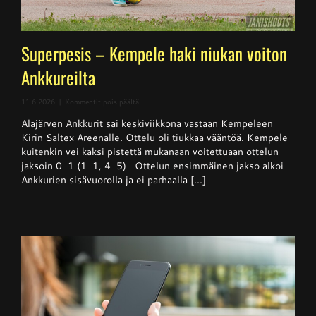
Superpesis – Kempele haki niukan voiton
Ankkureilta
artikkelissa
11.6.2026
|
Kommentit pois päältä
Superpesis
Alajärven Ankkurit sai keskiviikkona vastaan Kempeleen
–
Kempele
Kirin Saltex Areenalle. Ottelu oli tiukkaa vääntöä. Kempele
haki
kuitenkin vei kaksi pistettä mukanaan voitettuaan ottelun
niukan
jaksoin 0-1 (1-1, 4-5) Ottelun ensimmäinen jakso alkoi
voiton
Ankkureilta
Ankkurien sisävuorolla ja ei parhaalla [...]