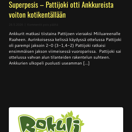
Superpesis – Pattijoki otti Ankkureista
voiton kotikentällään
artikkelissa
26.5.2026
|
Kommentit pois päältä
Superpesis
Ankkurit matkasi tiistaina Pattijoen vieraaksi Miiluareenalle
–
Pattijoki
Raaheen. Aurinkoisessa kelissä käydyssä ottelussa Pattijoki
otti
oli parempi jaksoin 2-0 (3-1,4-2) Pattijoki ratkaisi
Ankkureista
ensimmäisen jakson viimeisessä vuoroparissa. Pattijoki sai
voiton
kotikentällään
ottelussa vahvan alun tilanteiden rakentelun suhteen.
Ankkurien ulkopeli puolusti useamman [...]