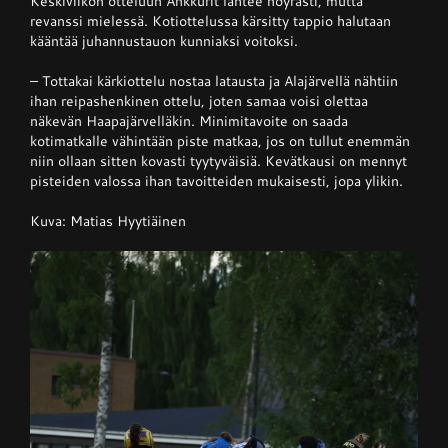
Keskiviikon otteluun Ankkurit lähtee nöyrästi, mutta
revanssi mielessä. Kotiottelussa kärsitty tappio halutaan
kääntää juhannustauon kunniaksi voitoksi.
– Tottakai kärkiottelu nostaa latausta ja Alajärvellä nähtiin
ihan reipashenkinen ottelu, joten samaa voisi olettaa
näkevän Haapajärvelläkin. Minimitavoite on saada
kotimatkalle vähintään piste matkaa, jos on tullut enemmän
niin ollaan sitten kovasti tyytyväisiä. Kevätkausi on mennyt
pisteiden valossa ihan tavoitteiden mukaisesti, jopa ylikin.
Kuva: Matias Hyytiäinen