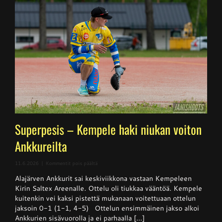
Superpesis – Kempele haki niukan voiton
Ankkureilta
artikkelissa
11.6.2026
|
Kommentit pois päältä
Superpesis
Alajärven Ankkurit sai keskiviikkona vastaan Kempeleen
–
Kempele
Kirin Saltex Areenalle. Ottelu oli tiukkaa vääntöä. Kempele
haki
kuitenkin vei kaksi pistettä mukanaan voitettuaan ottelun
niukan
jaksoin 0-1 (1-1, 4-5) Ottelun ensimmäinen jakso alkoi
voiton
Ankkureilta
Ankkurien sisävuorolla ja ei parhaalla [...]