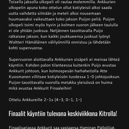
Toisella jaksolla ulkopeli oli rautaa molemmilla. Ankkurien
ulkopelin apuna koko ottelun ollut kotiyleisö alkoi saada
uutta vaihdetta silmään ja meteli alkoi nousemaan
huumaavaksi vaikeuttaen koko jakson Puijon peliä. Puijon
ulkopeli toimi myös hyvin ja kolmen vuoron jälkeen taululla
ei ole yhtään juoksua. Neljännen tasoittavalla Puijo
ratkaisee jakson, kun kaikki joukkueensa juoksut lyönyt
Waltteri Hämäläinen välilyönnillä onnistuu ja lähdetään
kohti supervuoroa.
Supervuoron aloittavalla Ankkurien sisäpeli ei meinaa lähteä
käyntiin. Kahden palon tilanteessa kuitenkin Puijo avustaa
Ankkurit johtoon, kun kolmospesän harhaheitolla Atte
Kuosmanen villitsee kotiyleisön tuodessa 1-0 johtojuoksun.
Puijon tasoittavalla vuorolla metakka yleisössä on huima
mikä avustaa Ankkurit Finaaleihin!
Ottelu Ankkureille 2-1s (4-3, 0-1, 1-)
Finaalit käyntiin tulevana keskiviikkona Kitrolla!
Finaalisarjassa Ankkurit saa vastaansa Haminan Palloilijat.