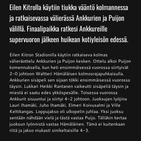
Eilen Kitrolla käytiin tiukka vääntö kolmannessa
ja ratkaisevassa välierässä Ankkurien ja Puijon
Junnupesis
välillä. Finaalipaikka ratkesi Ankkureille
supervuoron jälkeen huikean kotiyleisön edessä.
Fanituotteet
Eilen Kitron Stadionilla käytiin ratkaiseva kolmas
Palvelut
välieräottelu Ankkurien ja Puijon kesken. Ottelu alkoi Puijon
komennuksella, kun heti ensimmäisessä vuorossa siirtyivät
2-0 johtoon Waltteri Hämäläisen kolmosrajapuhkaisulla.
Ankkurien sisäpeli sen sijaan tökki ensimmäisessä vuorossa
Info
täysin. Lukkari Heikki Rantanen vaikeutti sisäpeliä täysin ja
miestä ei saatu edes ykköspesälle. Toisessa vuorossa
Ankkurit sisuuntui ja siirtyi 4-2 johtoon. Juoksujen lyöjina
Yhteystiedot
Lauri Ihamäki, Juho Ihamäki, Elmeri Koivusalmi ja Ville
Keltikangas. Loppujakso oli ulkopelin juhlaa. Yksi juoksu
sentään nähdään vielä ja tästä vastaa Puijo. Tälläkin kertaa
juoksun lyönnistä vastaa Hämäläinen. Tämä ei kuitenkaan
riitä ja jakso niukasti sinikeltaisille 4-3.