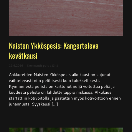
Naisten Ykköspesis: Kangerteleva
kevätkausi
artikkelissa
19.6.2026
|
Kommentit pois päältä
Naisten
Ankkureiden Naisten Ykköspesis alkukausi on sujunut
Ykköspesis:
Kangerteleva
vaihtelevasti niin pelillisesti kuin tuloksellisesti.
kevätkausi
Kymmenestä pelistä on karttunut neljä voitettua peliä ja
kuudesta pelistä on lähdetty tappio niskassa. Alkukausi
startattiin kotivoitolla ja päätettiin myös kotivoittoon ennen
juhannusta. Syyskausi [...]