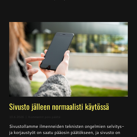
Sivusto jälleen normaalisti käytössä
artikkelissa
10.6.2026
|
Kommentit pois päältä
Sivusto
Sivustollamme ilmenneiden teknisten ongelmien selvitys-
jälleen
normaalisti
ja korjaustyöt on saatu pääosin päätökseen, ja sivusto on
käytössä