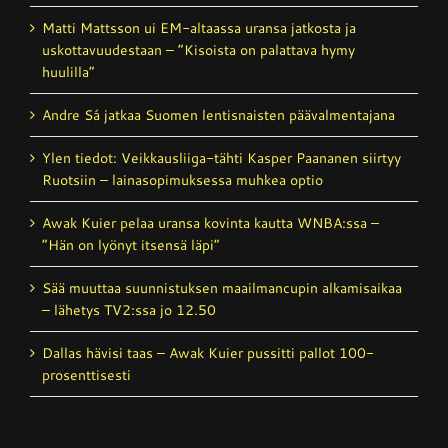
Matti Mattsson ui EM-altaassa uransa jatkosta ja
uskottavuudestaan – ”Kisoista on palattava hymy
huulilla”
Andre Sá jatkaa Suomen lentisnaisten päävalmentajana
Ylen tiedot: Veikkausliiga-tähti Kasper Paananen siirtyy
Ruotsiin – lainasopimuksessa muhkea optio
Awak Kuier pelaa uransa kovinta kautta WNBA:ssa –
”Hän on lyönyt itsensä läpi”
Sää muuttaa suunnistuksen maailmancupin alkamisaikaa
– lähetys TV2:ssa jo 12.50
Dallas hävisi taas – Awak Kuier pussitti pallot 100-
prosenttisesti