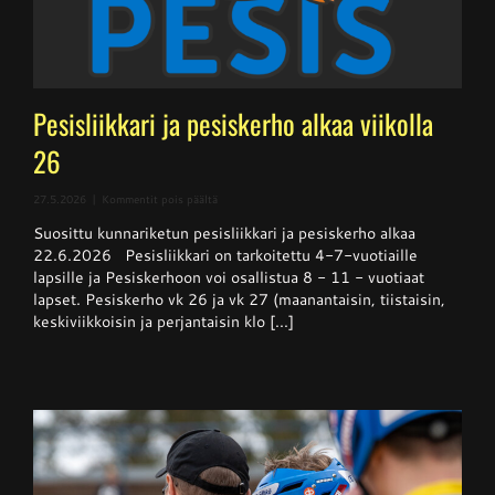
Pesisliikkari ja pesiskerho alkaa viikolla
26
artikkelissa
27.5.2026
|
Kommentit pois päältä
Pesisliikkari
Suosittu kunnariketun pesisliikkari ja pesiskerho alkaa
ja
pesiskerho
22.6.2026 Pesisliikkari on tarkoitettu 4-7-vuotiaille
alkaa
lapsille ja Pesiskerhoon voi osallistua 8 - 11 - vuotiaat
viikolla
lapset. Pesiskerho vk 26 ja vk 27 (maanantaisin, tiistaisin,
26
keskiviikkoisin ja perjantaisin klo [...]