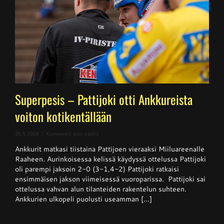
Superpesis – Pattijoki otti Ankkureista
voiton kotikentällään
artikkelissa
26.5.2026
|
Kommentit pois päältä
Superpesis
Ankkurit matkasi tiistaina Pattijoen vieraaksi Miiluareenalle
–
Pattijoki
Raaheen. Aurinkoisessa kelissä käydyssä ottelussa Pattijoki
otti
oli parempi jaksoin 2-0 (3-1,4-2) Pattijoki ratkaisi
Ankkureista
ensimmäisen jakson viimeisessä vuoroparissa. Pattijoki sai
voiton
kotikentällään
ottelussa vahvan alun tilanteiden rakentelun suhteen.
Ankkurien ulkopeli puolusti useamman [...]