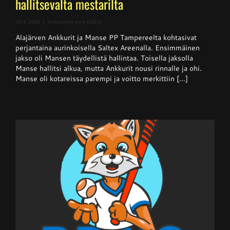
hallitsevalta mestarilta
artikkelissa
30.5.2026
|
Kommentit pois päältä
Superpesis
Alajärven Ankkurit ja Manse PP Tampereelta kohtasivat
–
Ankkurit
perjantaina aurinkoisella Saltex Areenalla. Ensimmäinen
nappasi
jakso oli Mansen täydellistä hallintaa. Toisella jaksolla
pisteen
Manse hallitsi alkua, mutta Ankkurit nousi rinnalle ja ohi.
hallitsevalta
mestarilta
Manse oli kotareissa parempi ja voitto merkittiin [...]