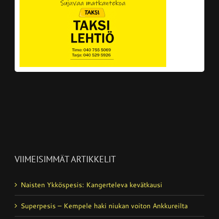
VIIMEISIMMÄT ARTIKKELIT
Naisten Ykköspesis: Kangerteleva kevätkausi
Superpesis – Kempele haki niukan voiton Ankkureilta