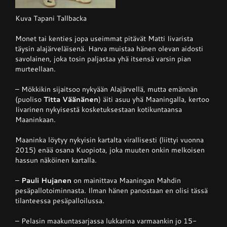
Kuva Tapani Tallbacka
Monet tai kenties jopa useimmat pitävät Matti Iivarista
täysin alajärveläisenä. Harva muistaa hänen olevan aidosti
savolainen, joka tosin paljastaa yhä itsensä varsin pian
murteellaan.
– Mökkikin sijaitsoo nykyään Alajärvellä, mutta emännän
(puoliso
Titta Väänänen
) äiti asuu yhä Maaningalla, kertoo
Iivarinen nykyisestä kosketuksestaan kotikuntaansa
Maaninkaan.
Maaninka löytyy nykyisin kartalta virallisesti (liittyi vuonna
2015) enää osana Kuopiota, joka muuten onkin melkoisen
hassun näköinen kartalla.
–
Pauli Hujanen
on mainittava Maaningan Mahdin
pesäpallotoiminnasta. Ilman hänen panostaan en olisi tässä
tilanteessa pesäpalloilussa.
– Pelasin maakuntasarjassa lukkarina varmaankin jo 15-