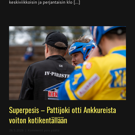
keskiviikkoisin ja perjantaisin klo [...]
Superpesis – Pattijoki otti Ankkureista
voiton kotikentällään
artikkelissa
26.5.2026
|
Kommentit pois päältä
Superpesis