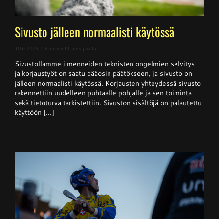
Sivusto jälleen normaalisti käytössä
artikkelissa
10.6.2026
|
Kommentit pois päältä
Sivusto
Sivustollamme ilmenneiden teknisten ongelmien selvitys-
jälleen
normaalisti
ja korjaustyöt on saatu pääosin päätökseen, ja sivusto on
käytössä
jälleen normaalisti käytössä. Korjausten yhteydessä sivusto
rakennettiin uudelleen puhtaalle pohjalle ja sen toiminta
sekä tietoturva tarkistettiin. Sivuston sisältöjä on palautettu
käyttöön [...]