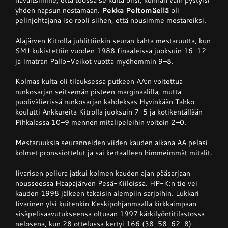
havaitsimme, että tuossa se kulta olisi, kunhan vain pystyisi
yhden napsun nostamaan.
Pekka Peltomäellä
oli
pelinjohtajana iso rooli siihen, että nousimme mestareiksi.
Alajärven Kitrolla juhlittiinkin seuran kahta mestaruutta, kun
SMJ kukistettiin vuoden 1988 finaaleissa juoksuin 16–12
ja Imatran Pallo-Veikot vuotta myöhemmin 9–8.
Kolmas kulta oli tilauksessa putkeen AA:n voitettua
runkosarjan seitsemän pisteen marginaalilla, mutta
puolivälierissä runkosarjan kahdeksas Hyvinkään Tahko
koulutti Ankkureita Kitrolla juoksuin 7–5 ja kotikentällään
Pihkalassa 10–9 mennen mitalipeleihin voitoin 2–0.
Mestaruuksia seuranneiden viiden kauden aikana AA pelasi
kolmet pronssiottelut ja sai kertaalleen himmeimmät mitalit.
Iivarisen peliura jatkui kolmen kauden ajan pääsarjaan
nousseessa Haapajärven Pesä-Kiiloissa. HP-K:n tie vei
kauden 1998 jälkeen takaisin alempiin sarjoihin. Lukkari
Iivarinen ylsi kuitenkin Keskipohjanmaalla kirkkaimpaan
sisäpelisaavutukseensa oltuaan 1997 kärkilyöntitilastossa
nelosena, kun 28 ottelussa kertyi 166 (38–58–62–8)