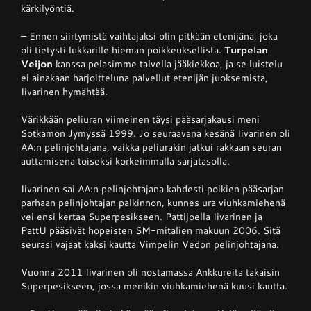
kärkilyöntiä.
– Ennen siirtymistä vaihtajaksi olin pitkään etenijänä, joka
oli tietysti lukkarille hieman poikkeuksellista.
Turpelan
Veijon
kanssa pelasimme talvella jääkiekkoa, ja se luistelu
ei ainakaan harjoitteluna palvellut etenijän juoksemista,
Iivarinen hymähtää.
Värikkään peliuran viimeinen täysi pääsarjakausi meni
Sotkamon Jymyssä 1999. Jo seuraavana kesänä Iivarinen oli
AA:n pelinjohtajana, vaikka peliurakin jatkui rakkaan seuran
auttamisena toiseksi korkeimmalla sarjatasolla.
Iivarinen sai AA:n pelinjohtajana kahdesti poikien pääsarjan
parhaan pelinjohtajan palkinnon, kunnes ura viuhkamiehenä
vei ensi kertaa Superpesikseen. Pattijoella Iivarinen ja
PattU pääsivät hopeisten SM-mitalien makuun 2006. Sitä
seurasi vajaat kaksi kautta Vimpelin Vedon pelinjohtajana.
Vuonna 2011 Iivarinen oli nostamassa Ankkureita takaisin
Superpesikseen, jossa menikin viuhkamiehenä kuusi kautta.