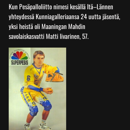
Kun Pesäpalloliitto nimesi kesällä Itä–Lännen
yhteydessä Kunniagalleriaansa 24 uutta jäsentä,
Junnupesis
yksi heistä oli Maaningan Mahdin
savolaiskasvatti Matti Iivarinen, 57.
Fanituotteet
Palvelut
Info
Yhteystiedot