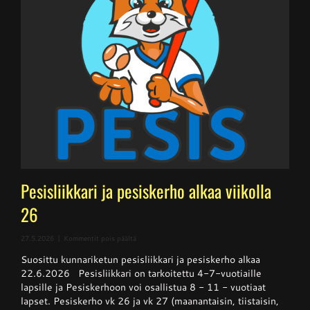
Pesisliikkari ja pesiskerho alkaa viikolla
26
artikkelissa
27.5.2026
|
Kommentit pois päältä
Pesisliikkari
Suosittu kunnariketun pesisliikkari ja pesiskerho alkaa
ja
pesiskerho
22.6.2026 Pesisliikkari on tarkoitettu 4-7-vuotiaille
alkaa
lapsille ja Pesiskerhoon voi osallistua 8 - 11 - vuotiaat
viikolla
lapset. Pesiskerho vk 26 ja vk 27 (maanantaisin, tiistaisin,
26