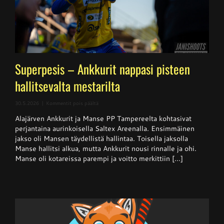
Superpesis – Ankkurit nappasi pisteen
hallitsevalta mestarilta
artikkelissa
30.5.2026
|
Kommentit pois päältä
Superpesis
Alajärven Ankkurit ja Manse PP Tampereelta kohtasivat
–
Ankkurit
perjantaina aurinkoisella Saltex Areenalla. Ensimmäinen
nappasi
jakso oli Mansen täydellistä hallintaa. Toisella jaksolla
pisteen
Manse hallitsi alkua, mutta Ankkurit nousi rinnalle ja ohi.
hallitsevalta
mestarilta
Manse oli kotareissa parempi ja voitto merkittiin [...]