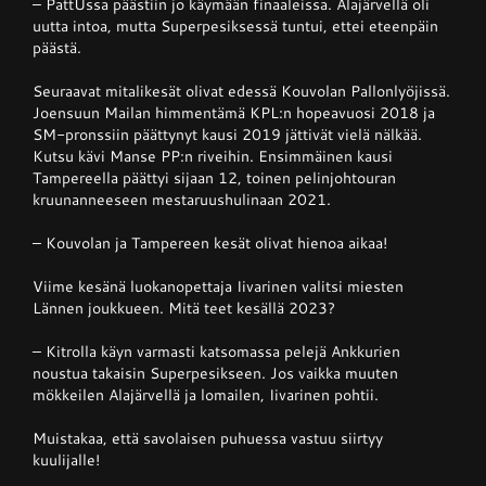
– PattUssa päästiin jo käymään finaaleissa. Alajärvellä oli
uutta intoa, mutta Superpesiksessä tuntui, ettei eteenpäin
päästä.
Seuraavat mitalikesät olivat edessä Kouvolan Pallonlyöjissä.
Joensuun Mailan himmentämä KPL:n hopeavuosi 2018 ja
SM-pronssiin päättynyt kausi 2019 jättivät vielä nälkää.
Kutsu kävi Manse PP:n riveihin. Ensimmäinen kausi
Tampereella päättyi sijaan 12, toinen pelinjohtouran
kruunanneeseen mestaruushulinaan 2021.
– Kouvolan ja Tampereen kesät olivat hienoa aikaa!
Viime kesänä luokanopettaja Iivarinen valitsi miesten
Lännen joukkueen. Mitä teet kesällä 2023?
– Kitrolla käyn varmasti katsomassa pelejä Ankkurien
noustua takaisin Superpesikseen. Jos vaikka muuten
mökkeilen Alajärvellä ja lomailen, Iivarinen pohtii.
Muistakaa, että savolaisen puhuessa vastuu siirtyy
kuulijalle!