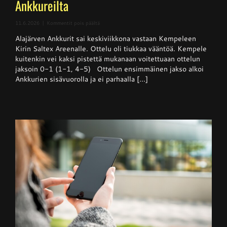
Ankkureilta
artikkelissa
11.6.2026
|
Kommentit pois päältä
Superpesis
Alajärven Ankkurit sai keskiviikkona vastaan Kempeleen
–
Kempele
Kirin Saltex Areenalle. Ottelu oli tiukkaa vääntöä. Kempele
haki
kuitenkin vei kaksi pistettä mukanaan voitettuaan ottelun
niukan
jaksoin 0-1 (1-1, 4-5) Ottelun ensimmäinen jakso alkoi
voiton
Ankkureilta
Ankkurien sisävuorolla ja ei parhaalla [...]