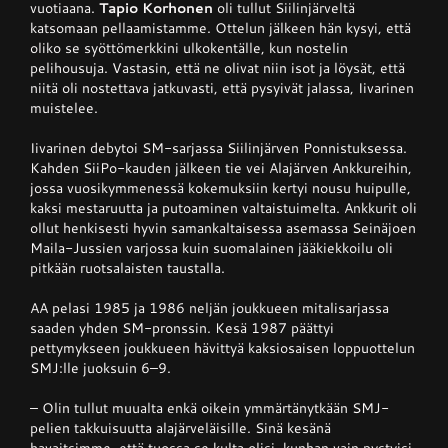
vuotiaana.
Tapio Korhonen
oli tullut Siilinjärveltä
katsomaan pellaamistamme. Ottelun jälkeen hän kysyi, että
oliko se syöttömerkkini ulkokentälle, kun nostelin
pelihousuja. Vastasin, että ne olivat niin isot ja löysät, että
niitä oli nostettava jatkuvasti, että pysyivät jalassa, Iivarinen
muistelee.
Iivarinen debytoi SM-sarjassa Siilinjärven Ponnistuksessa.
Kahden SiiPo-kauden jälkeen tie vei Alajärven Ankkureihin,
jossa vuosikymmenessä kokemuksiin kertyi nousu huipulle,
kaksi mestaruutta ja putoaminen valtaistuimelta. Ankkurit oli
ollut henkisesti hyvin samankaltaisessa asemassa Seinäjoen
Maila-Jussien varjossa kuin suomalainen jääkiekkoilu oli
pitkään ruotsalaisten taustalla.
AA pelasi 1985 ja 1986 neljän joukkueen mitalisarjassa
saaden yhden SM-pronssin. Kesä 1987 päättyi
pettymykseen joukkueen hävittyä kaksiosaisen loppuottelun
SMJ:lle juoksuin 6–9.
– Olin tullut muualta enkä oikein ymmärtänytkään SMJ-
pelien takkuisuutta alajärveläisille. Sinä kesänä