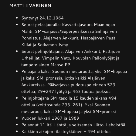
MATTI IIVARINEN
Syntynyt 24.12.1964
Seurat pelaajauralla: Kasvattajaseura Maaningan
Mahti, SM-sarjassa/Superpesiksessä Siilinjärven
Ponnistus, Alajärven Ankkurit, Haapajärven Pesä-
Kiilat ja Sotkamon Jymy
Seurat pelinjohtajana: Alajärven Ankkurit, Pattijoen
Urheilijat, Vimpelin Veto, Kouvolan Pallonlyöjät ja
tamperelainen Manse PP
Pelaajana kaksi Suomen mestaruutta, yksi SM-hopeaa
ja kaksi SM-pronssia, jotka kaikki Alajärven
Ankkureissa. Pääsarjassa pudotuspeleineen 523
ottelua, 29+247 lyötyä ja 463 tuotua juoksua
Pelinjohtajana SM-tasolla 15 kauden aikana 494
ottelua (voittosuhde 233–261). Yksi Suomen
mestaruus, kaksi SM-hopeaa ja yksi SM-pronssi
Vuoden lukkari 1987 ja 1989
Pelannut 11 Itä–Länttä ja seitsemän Liitto–Lehdistöä
Kaikkien aikojen tilastoykkönen – 494 ottelua