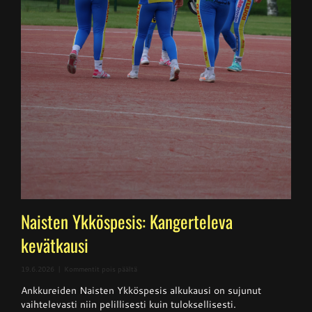
Naisten Ykköspesis: Kangerteleva
kevätkausi
artikkelissa
19.6.2026
|
Kommentit pois päältä
Naisten
Ankkureiden Naisten Ykköspesis alkukausi on sujunut
Ykköspesis:
Kangerteleva
vaihtelevasti niin pelillisesti kuin tuloksellisesti.
kevätkausi