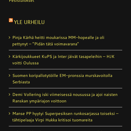
Pesistulokset
YLE URHEILU
Pinja Kärhä heitti moukarissa MM-hopealle ja oli
pettynyt – ”Pidän tätä voimavarana”
Kärkijoukkueet KuPS ja Inter jäivät tasapeleihin – HJK
voitti Oulussa
Suomen koripallotytöille EM-pronssia murskavoitolla
Serbiasta
Demi Vollering iski viimeisessä nousussa ja ajoi naisten
Ranskan ympäriajon voittoon
Manse PP hyytyi Superpesiksen runkosarjassa toiseksi –
tähtipelaaja Virpi Hukka kritisoi tuomareita