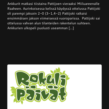
Ankkurit matkasi tiistaina Pattijoen vieraaksi Miiluareenalle
–
Pattijoki
Raaheen. Aurinkoisessa kelissä käydyssä ottelussa Pattijoki
otti
oli parempi jaksoin 2-0 (3-1,4-2) Pattijoki ratkaisi
Ankkureista
ensimmäisen jakson viimeisessä vuoroparissa. Pattijoki sai
voiton
kotikentällään
ottelussa vahvan alun tilanteiden rakentelun suhteen.
Ankkurien ulkopeli puolusti useamman [...]