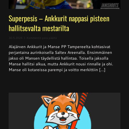
Superpesis – Ankkurit nappasi pisteen
hallitsevalta mestarilta
artikkelissa
30.5.2026
|
Kommentit pois päältä
Superpesis
Alajärven Ankkurit ja Manse PP Tampereelta kohtasivat
–
Ankkurit
perjantaina aurinkoisella Saltex Areenalla. Ensimmäinen
nappasi
jakso oli Mansen täydellistä hallintaa. Toisella jaksolla
pisteen
Manse hallitsi alkua, mutta Ankkurit nousi rinnalle ja ohi.
hallitsevalta
mestarilta
Manse oli kotareissa parempi ja voitto merkittiin [...]