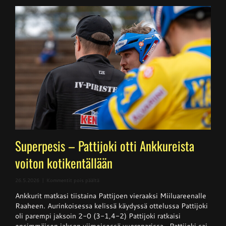
Superpesis – Pattijoki otti Ankkureista
voiton kotikentällään
artikkelissa
26.5.2026
|
Kommentit pois päältä
Superpesis
Ankkurit matkasi tiistaina Pattijoen vieraaksi Miiluareenalle
–
Pattijoki
Raaheen. Aurinkoisessa kelissä käydyssä ottelussa Pattijoki
otti
oli parempi jaksoin 2-0 (3-1,4-2) Pattijoki ratkaisi
Ankkureista
ensimmäisen jakson viimeisessä vuoroparissa. Pattijoki sai
voiton