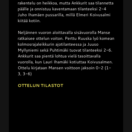
rakentelu on heikkoa, mutta Ankkurit saa tilannetta
päälle ja onnistuu kaventamaan tilanteeksi 2-4
Juho Ihamäen pussarilla, millä Elmeri Koivusalmi
kiitää kotiin.
Neljännen vuoron aloittavalla sisävuorolla Manse
ratkaisee ottelun voiton. Perttu Ruuska lyö komean
kolmosrajaleikkurin ajotilanteessa ja Juuso
Myllyniemi sekä Puhtimäki tuovat tilanteeksi 2-6.
Ankkurit saa pientä lohtua vielä tasoittavalla
vuorolla, kun Lauri Ihamäki kotiuttaa Koivusalmen.
Ottelu kirjataan Mansen voittoon jaksoin 0-2 (1-
3, 3-6)
OTTELUN TILASTOT