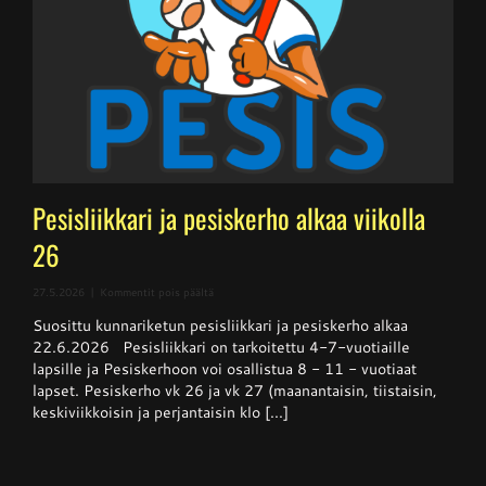
Pesisliikkari ja pesiskerho alkaa viikolla
26
artikkelissa
27.5.2026
|
Kommentit pois päältä
Pesisliikkari
Suosittu kunnariketun pesisliikkari ja pesiskerho alkaa
ja
pesiskerho
22.6.2026 Pesisliikkari on tarkoitettu 4-7-vuotiaille
alkaa
lapsille ja Pesiskerhoon voi osallistua 8 - 11 - vuotiaat
viikolla
lapset. Pesiskerho vk 26 ja vk 27 (maanantaisin, tiistaisin,
26
keskiviikkoisin ja perjantaisin klo [...]