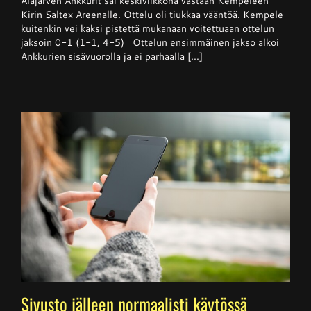
Alajärven Ankkurit sai keskiviikkona vastaan Kempeleen
Kempele
Kirin Saltex Areenalle. Ottelu oli tiukkaa vääntöä. Kempele
haki
kuitenkin vei kaksi pistettä mukanaan voitettuaan ottelun
niukan
jaksoin 0-1 (1-1, 4-5) Ottelun ensimmäinen jakso alkoi
voiton
Ankkureilta
Ankkurien sisävuorolla ja ei parhaalla [...]
Sivusto jälleen normaalisti käytössä