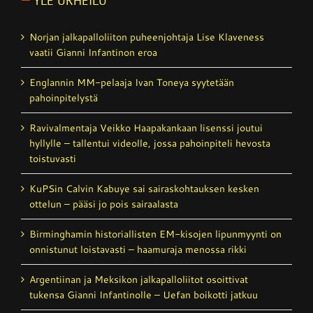
YLE URHEILU
Norjan jalkapalloliiton puheenjohtaja Lise Klaveness
vaatii Gianni Infantinon eroa
Englannin MM-pelaaja Ivan Toneya syytetään
pahoinpitelystä
Ravivalmentaja Veikko Haapakankaan lisenssi joutui
hyllylle – tallentui videolle, jossa pahoinpiteli hevosta
toistuvasti
KuPSin Calvin Kabuye sai sairaskohtauksen kesken
ottelun – pääsi jo pois sairaalasta
Birminghamin historiallisten EM-kisojen lipunmyynti on
onnistunut loistavasti – haamuraja menossa rikki
Argentiinan ja Meksikon jalkapalloliitot osoittivat
tukensa Gianni Infantinolle – Uefan boikotti jatkuu