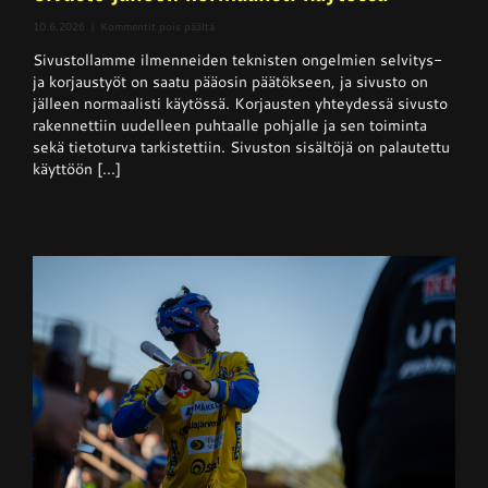
artikkelissa
10.6.2026
|
Kommentit pois päältä
Sivusto
Sivustollamme ilmenneiden teknisten ongelmien selvitys-
jälleen
normaalisti
ja korjaustyöt on saatu pääosin päätökseen, ja sivusto on
käytössä
jälleen normaalisti käytössä. Korjausten yhteydessä sivusto
rakennettiin uudelleen puhtaalle pohjalle ja sen toiminta
sekä tietoturva tarkistettiin. Sivuston sisältöjä on palautettu
käyttöön [...]