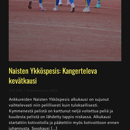
Naisten Ykköspesis: Kangerteleva
kevätkausi
artikkelissa
19.6.2026
|
Kommentit pois päältä
Naisten
Ankkureiden Naisten Ykköspesis alkukausi on sujunut
Ykköspesis:
Kangerteleva
vaihtelevasti niin pelillisesti kuin tuloksellisesti.
kevätkausi
Kymmenestä pelistä on karttunut neljä voitettua peliä ja
kuudesta pelistä on lähdetty tappio niskassa. Alkukausi
startattiin kotivoitolla ja päätettiin myös kotivoittoon ennen
juhannusta. Syyskausi [...]