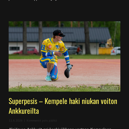
Superpesis – Kempele haki niukan voiton
Ankkureilta
artikkelissa
11.6.2026
|
Kommentit pois päältä
Superpesis
–