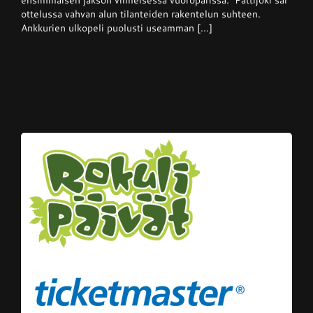
kotikentällään
ottelussa vahvan alun tilanteiden rakentelun suhteen.
Ankkurien ulkopeli puolusti useamman [...]