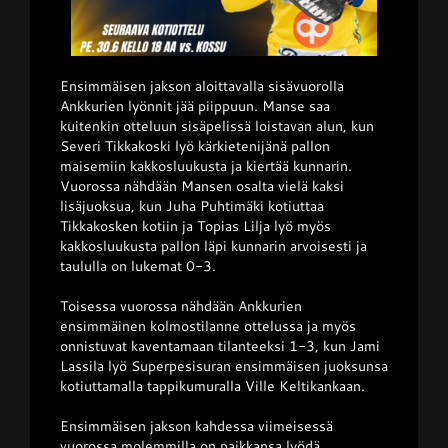
Ensimmäisen jakson aloittavalla sisävuorolla
Ankkurien lyönnit jää piippuun. Manse saa
kuitenkin otteluun sisäpelissä loistavan alun, kun
Severi Tikkakoski lyö kärkietenijänä pallon
maisemiin kakkosluukusta ja kiertää kunnarin.
Vuorossa nähdään Mansen osalta vielä kaksi
lisäjuoksua, kun Juha Puhtimäki kotiuttaa
Tikkakosken kotiin ja Topias Lilja lyö myös
kakkosluukusta pallon läpi kunnarin arvoisesti ja
taululla on lukemat 0-3.
Toisessa vuorossa nähdään Ankkurien
ensimmäinen kolmostilanne ottelussa ja myös
onnistuvat kaventamaan tilanteeksi 1-3, kun Jami
Lassila lyö Superpesisuran ensimmäisen juoksunsa
kotiuttamalla tappikumuralla Ville Keltikankaan.
Ensimmäisen jakson kahdessa viimeisessä
vuorossa molemmilla on paikkansa lyödä