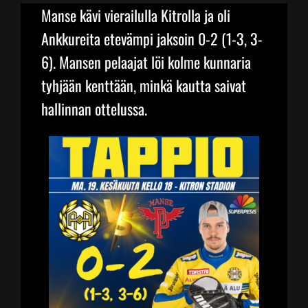
Manse kävi vierailulla Kitrolla ja oli
Ankkureita etevämpi jaksoin 0-2 (1-3, 3-
Junnupesis
6). Mansen pelaajat löi kolme kunnaria
tyhjään kenttään, minkä kautta saivat
Fanituotteet
hallinnan ottelussa.
Palvelut
Info
Yhteystiedot