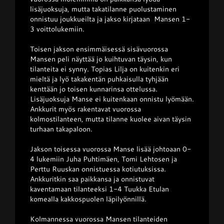
lisäjuoksuja, mutta takatilanne puolustaminen
onnistuu joukkueilta ja jakso kirjataan Mansen 1-
3 voittolukemiin.
Toisen jakson ensimmäisessä sisävuorossa
Mansen peli näyttää jo kuihtuvan täysin, kun
tilanteita ei synny. Topias Lilja on kuitenkin eri
mieltä ja lyö takakentän puhkaisulla tyhjään
kenttään jo toisen kunnarinsa ottelussa.
Lisäjuoksuja Manse ei kuitenkaan onnistu lyömään.
Ankkurit myös rakentavat vuorossa
kolmostilanteen, mutta tilanne kuolee aivan täysin
turhaan takapaloon.
Jakson toisessa vuorossa Manse lisää johtoaan 0-
4 lukemiin Juha Puhtimäen, Tomi Lehtosen ja
Perttu Ruuskan onnistuessa kotiutuksissa.
Ankkuritkin saa paikkansa ja onnistuvat
kaventamaan tilanteeksi 1-4 Tuukka Etulan
komealla kakkospuolen läpilyönnillä.
Kolmannessa vuorossa Mansen tilanteiden