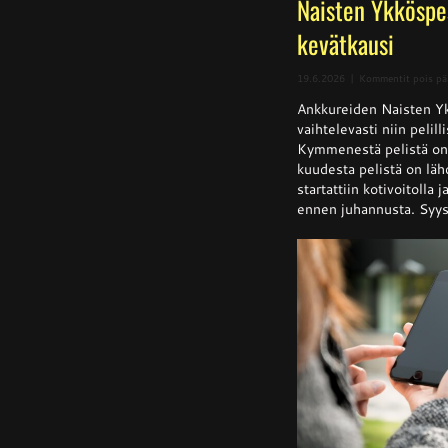
Naisten Ykköspe
kevätkausi
19.6.2026
|
Kommentit pois pä
Ankkureiden Naisten Yk
vaihtelevasti niin pelill
Kymmenestä pelistä on k
kuudesta pelistä on läh
startattiin kotivoitolla 
ennen juhannusta. Syysk