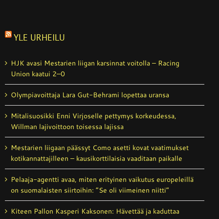
YLE URHEILU
HJK avasi Mestarien liigan karsinnat voitolla – Racing
Union kaatui 2–0
Olympiavoittaja Lara Gut-Behrami lopettaa uransa
Mitalisuosikki Enni Virjoselle pettymys korkeudessa,
Willman lajivoittoon toisessa lajissa
Mestarien liigaan päässyt Como asetti kovat vaatimukset
koti­kannattajilleen – kausikortti­laisia vaaditaan paikalle
Pelaaja-agentti avaa, miten erityinen vaikutus europeleillä
on suomalaisten siirtoihin: ”Se oli viimeinen niitti”
Kiteen Pallon Kasperi Kaksonen: Hävettää ja kaduttaa