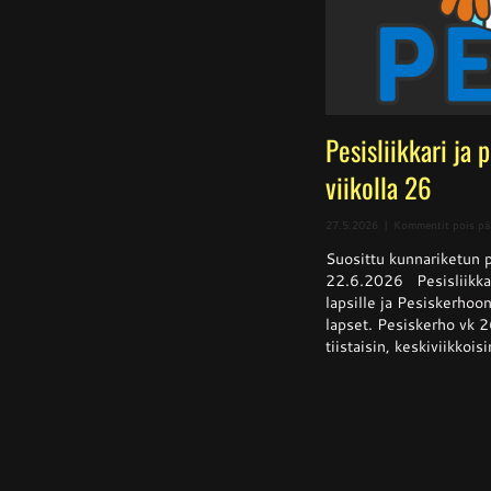
Pesisliikkari ja 
viikolla 26
27.5.2026
|
Kommentit pois pä
Suosittu kunnariketun pe
22.6.2026 Pesisliikkar
lapsille ja Pesiskerhoon
lapset. Pesiskerho vk 2
tiistaisin, keskiviikkoisi