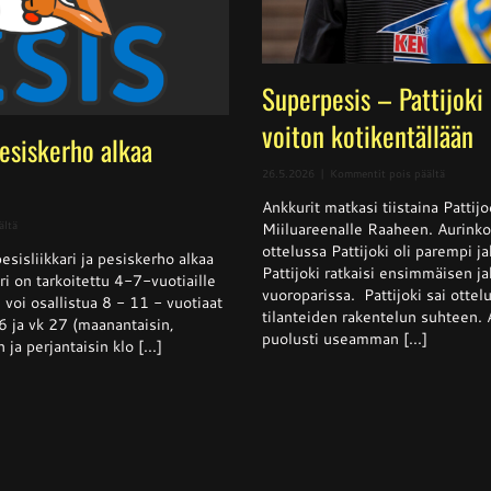
Superpesis – Pattijoki
voiton kotikentällään
pesiskerho alkaa
artikkeli
26.5.2026
|
Kommentit pois päältä
Superpes
Ankkurit matkasi tiistaina Pattij
–
Pattijoki
artikkelissa
ältä
Miiluareenalle Raaheen. Aurinko
otti
Pesisliikkari
ottelussa Pattijoki oli parempi 
Ankkurei
sisliikkari ja pesiskerho alkaa
ja
Pattijoki ratkaisi ensimmäisen j
voiton
pesiskerho
i on tarkoitettu 4-7-vuotiaille
kotikentä
alkaa
vuoroparissa. Pattijoki sai ottel
 voi osallistua 8 - 11 - vuotiaat
viikolla
tilanteiden rakentelun suhteen. 
6 ja vk 27 (maanantaisin,
26
puolusti useamman [...]
n ja perjantaisin klo [...]