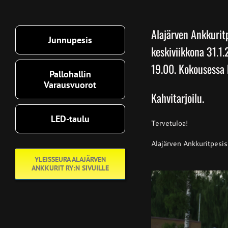
Alajärven Ankkurit
Junnupesis
keskiviikkona 31.1
19.00. Kokousessa 
Pallohallin
Varausvuorot
Kahvitarjoilu.
LED-taulu
Tervetuloa!
Alajärven Ankkuritpesis 
YLEISSEURA ALAJÄRVEN
ANKKURIT RY:N SIVUILLE