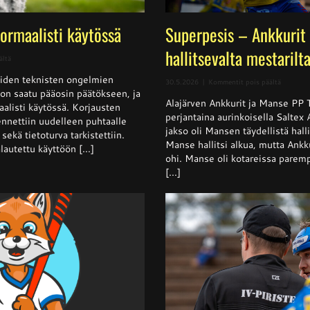
normaalisti käytössä
Superpesis – Ankkurit 
hallitsevalta mestarilt
artikkelissa
ältä
Sivusto
iden teknisten ongelmien
jälleen
artikkeli
30.5.2026
|
Kommentit pois päältä
normaalisti
t on saatu pääosin päätökseen, ja
Superpes
käytössä
Alajärven Ankkurit ja Manse PP 
–
aalisti käytössä. Korjausten
Ankkurit
perjantaina aurinkoisella Saltex
nnettiin uudelleen puhtaalle
nappasi
jakso oli Mansen täydellistä halli
sekä tietoturva tarkistettiin.
pisteen
Manse hallitsi alkua, mutta Ankku
hallitsev
lautettu käyttöön [...]
mestarilt
ohi. Manse oli kotareissa parempi
[...]