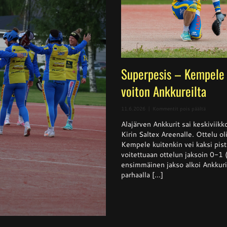
Superpesis – Kempele 
voiton Ankkureilta
artikkeli
11.6.2026
|
Kommentit pois päältä
Superpes
Alajärven Ankkurit sai keskivii
–
Kempele
Kirin Saltex Areenalle. Ottelu ol
haki
Kempele kuitenkin vei kaksi pis
niukan
voitettuaan ottelun jaksoin 0-1
voiton
Ankkurei
ensimmäinen jakso alkoi Ankkurie
parhaalla [...]