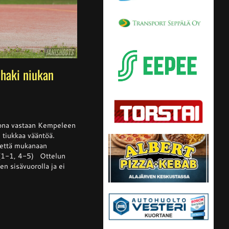
haki niukan
ssa
is
kkona vastaan Kempeleen
i tiukkaa vääntöä.
tettä mukanaan
 (1-1, 4-5) Ottelun
lta
n sisävuorolla ja ei