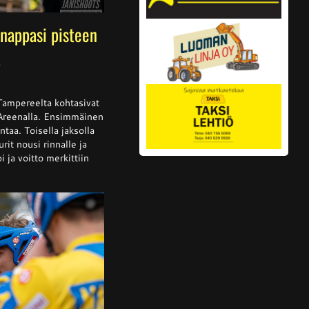
nappasi pisteen
a
ssa
is
Tampereelta kohtasivat
 Areenalla. Ensimmäinen
ntaa. Toisella jaksolla
rit nousi rinnalle ja
alta
a
 ja voitto merkittiin