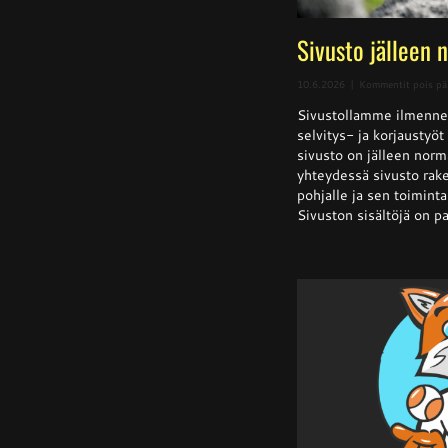
Sivusto jälleen 
10.6.2026
|
Kommentit pois pä
Sivustollamme ilmenne
selvitys- ja korjaustyö
sivusto on jälleen norm
yhteydessä sivusto rake
pohjalle ja sen toiminta 
Sivuston sisältöjä on pa