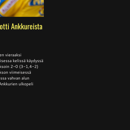
 otti Ankkureista
ssa
is
oen vieraaksi
isessa kelissä käydyssä
jaksoin 2-0 (3-1,4-2)
sta
akson viimeisessä
llään
ussa vahvan alun
Ankkurien ulkopeli