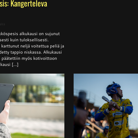
sis: Kangerteleva
artikkelissa
ältä
Naisten
köspesis alkukausi on sujunut
Ykköspesis:
Kangerteleva
isesti kuin tuloksellisesti.
kevätkausi
arttunut neljä voitettua peliä ja
detty tappio niskassa. Alkukausi
ja päätettiin myös kotivoittoon
ausi [...]